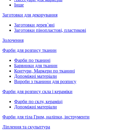
Інше
Заготовки для декорування
Заготовки дерев`яні
Заготовки пінопластові, пластикові
Золочення
Фарби для розпису тканин
Фарби по тканині
Барвники для тканин
Контури, Маркери по тканині
Допоміжні матеріали
Вироби з тканини для розпису
Фарби для розпису скла і кераміки
Фарби по склу, кераміці
Допоміжні матеріали
Фарби для тіла Грим, наліпки, інструменти
Ліплення та скульптура