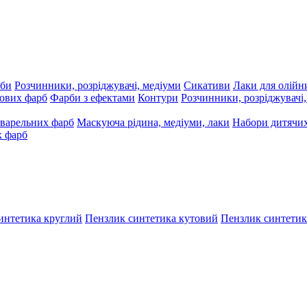
рби
Розчинники, розріджувачі, медіуми
Сикативи
Лаки для олійн
ових фарб
Фарби з ефектами
Контури
Розчинники, розріджувачі
варельних фарб
Маскуюча рідина, медіуми, лаки
Набори дитячих
х фарб
интетика круглий
Пензлик синтетика кутовий
Пензлик синтетик