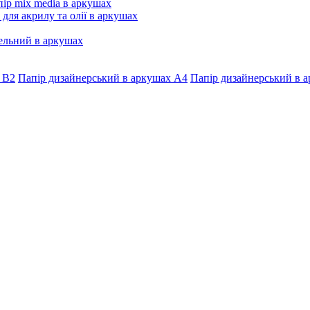
ір mix media в аркушах
 для акрилу та олії в аркушах
ельний в аркушах
 В2
Папір дизайнерський в аркушах А4
Папір дизайнерський в а