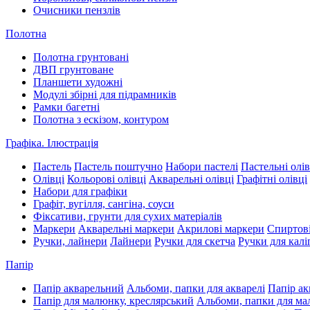
Очисники пензлів
Полотна
Полотна грунтовані
ДВП грунтоване
Планшети художні
Модулі збірні для підрамників
Рамки багетні
Полотна з ескізом, контуром
Графіка. Ілюстрація
Пастель
Пастель поштучно
Набори пастелі
Пастельні олів
Олівці
Кольорові олівці
Акварельні олівці
Графітні олівці
Набори для графіки
Графіт, вугілля, сангіна, соуси
Фіксативи, грунти для сухих матеріалів
Маркери
Акварельні маркери
Акрилові маркери
Спиртові
Ручки, лайнери
Лайнери
Ручки для скетча
Ручки для калі
Папір
Папір акварельний
Альбоми, папки для акварелі
Папір ак
Папір для малюнку, креслярський
Альбоми, папки для м