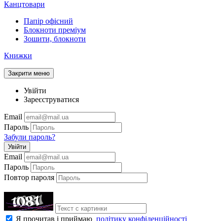
Канцтовари
Папір офісний
Блокноти преміум
Зошити, блокноти
Книжки
Закрити меню
Увійти
Зареєструватися
Email
Пароль
Забули пароль?
Увійти
Email
Пароль
Повтор пароля
Я прочитав і приймаю
політику конфіденційності