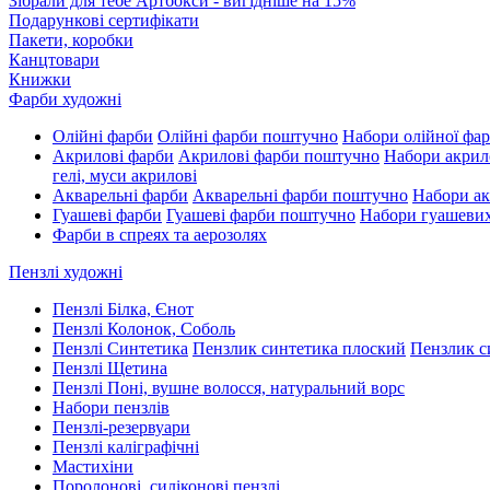
Зібрали для тебе Артбокси - вигідніше на 15%
Подарункові сертифікати
Пакети, коробки
Канцтовари
Книжки
Фарби художні
Олійні фарби
Олійні фарби поштучно
Набори олійної фа
Акрилові фарби
Акрилові фарби поштучно
Набори акрил
гелі, муси акрилові
Акварельні фарби
Акварельні фарби поштучно
Набори ак
Гуашеві фарби
Гуашеві фарби поштучно
Набори гуашеви
Фарби в спреях та аерозолях
Пензлі художні
Пензлі Білка, Єнот
Пензлі Колонок, Соболь
Пензлі Синтетика
Пензлик синтетика плоский
Пензлик с
Пензлі Щетина
Пензлі Поні, вушне волосся, натуральний ворс
Набори пензлів
Пензлі-резервуари
Пензлі каліграфічні
Мастихіни
Поролонові, силіконові пензлі