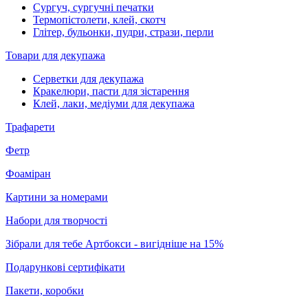
Сургуч, сургучні печатки
Термопістолети, клей, скотч
Глітер, бульонки, пудри, стрази, перли
Товари для декупажа
Серветки для декупажа
Кракелюри, пасти для зістарення
Клей, лаки, медіуми для декупажа
Трафарети
Фетр
Фоаміран
Картини за номерами
Набори для творчості
Зібрали для тебе Артбокси - вигідніше на 15%
Подарункові сертифікати
Пакети, коробки