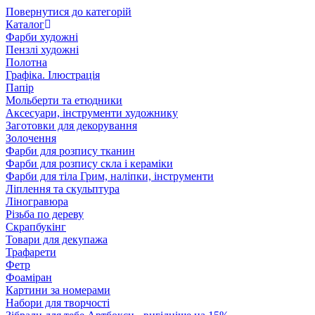
Повернутися до категорій
Каталог
Фарби художні
Пензлі художні
Полотна
Графіка. Ілюстрація
Папір
Мольберти та етюдники
Аксесуари, інструменти художнику
Заготовки для декорування
Золочення
Фарби для розпису тканин
Фарби для розпису скла і кераміки
Фарби для тіла Грим, наліпки, інструменти
Ліплення та скульптура
Ліногравюра
Різьба по дереву
Скрапбукінг
Товари для декупажа
Трафарети
Фетр
Фоаміран
Картини за номерами
Набори для творчості