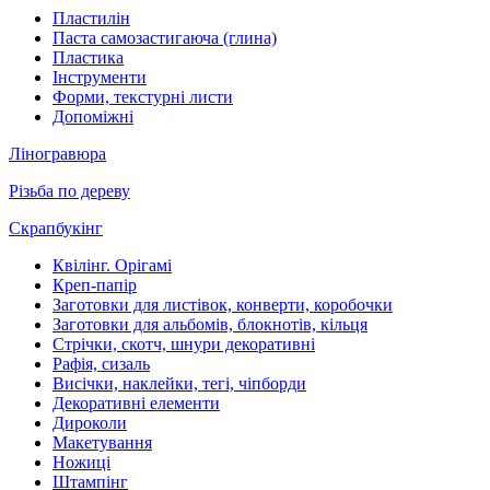
Пластилін
Паста самозастигаюча (глина)
Пластика
Інструменти
Форми, текстурні листи
Допоміжні
Ліногравюра
Різьба по дереву
Скрапбукінг
Квілінг. Орігамі
Креп-папір
Заготовки для листівок, конверти, коробочки
Заготовки для альбомів, блокнотів, кільця
Стрічки, скотч, шнури декоративні
Рафія, сизаль
Висічки, наклейки, тегі, чіпборди
Декоративні елементи
Дироколи
Макетування
Ножиці
Штампінг