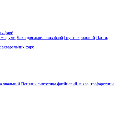
их фарб
, медіуми
Лаки для акрилових фарб
Грунт акриловий
Пасти,
 акварельних фарб
а овальний
Пензлик синтетика флейцевий, віяло, трафаретний