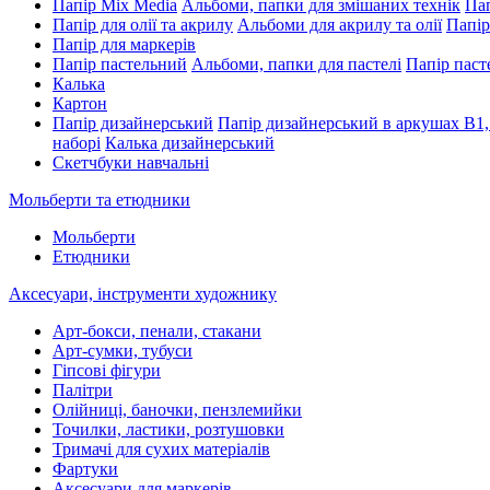
Папір Mix Media
Альбоми, папки для змішаних технік
Пап
Папір для олії та акрилу
Альбоми для акрилу та олії
Папір
Папір для маркерів
Папір пастельний
Альбоми, папки для пастелі
Папір паст
Калька
Картон
Папір дизайнерський
Папір дизайнерський в аркушах В1,
наборі
Калька дизайнерський
Скетчбуки навчальні
Мольберти та етюдники
Мольберти
Етюдники
Аксесуари, інструменти художнику
Арт-бокси, пенали, стакани
Арт-сумки, тубуси
Гіпсові фігури
Палітри
Олійниці, баночки, пензлемийки
Точилки, ластики, розтушовки
Тримачі для сухих матеріалів
Фартуки
Аксесуари для маркерів