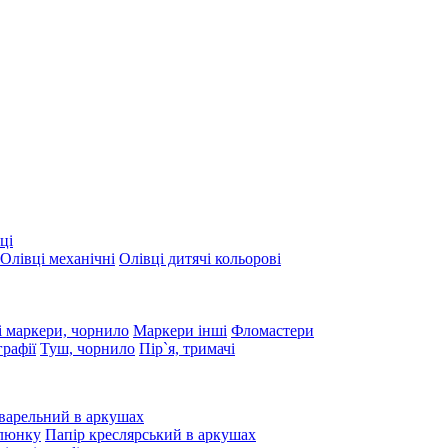
ці
Олівці механічні
Олівці дитячі кольорові
 маркери, чорнило
Маркери інші
Фломастери
графії
Туш, чорнило
Пір`я, тримачі
варельний в аркушах
алюнку
Папір креслярський в аркушах