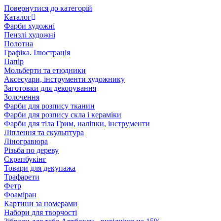
Повернутися до категорій
Каталог
Фарби художні
Пензлі художні
Полотна
Графіка. Ілюстрація
Папір
Мольберти та етюдники
Аксесуари, інструменти художнику
Заготовки для декорування
Золочення
Фарби для розпису тканин
Фарби для розпису скла і кераміки
Фарби для тіла Грим, наліпки, інструменти
Ліплення та скульптура
Ліногравюра
Різьба по дереву
Скрапбукінг
Товари для декупажа
Трафарети
Фетр
Фоаміран
Картини за номерами
Набори для творчості