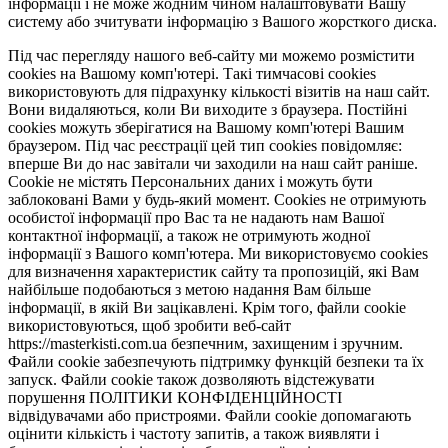
інформації і не може жодним чином налаштовувати Вашу
систему або зчитувати інформацію з Вашого жорсткого диска.
Під час перегляду нашого веб-сайту ми можемо розмістити
cookies на Вашому комп'ютері. Такі тимчасові cookies
використовують для підрахунку кількості візитів на наш сайт.
Вони видаляються, коли Ви виходите з браузера. Постійні
cookies можуть зберігатися на Вашому комп'ютері Вашим
браузером. Під час реєстрації цей тип cookies повідомляє:
вперше Ви до нас завітали чи заходили на наш сайт раніше.
Cookie не містять Персональних даних і можуть бути
заблоковані Вами у будь-який момент. Сookies не отримують
особистої інформації про Вас та не надають нам Вашої
контактної інформації, а також не отримують жодної
інформації з Вашого комп'ютера. Ми використовуємо cookies
для визначення характеристик сайту та пропозицій, які Вам
найбільше подобаються з метою надання Вам більше
інформації, в якій Ви зацікавлені. Крім того, файли cookie
використовуються, щоб зробити веб-сайт
https://masterkisti.com.ua безпечним, захищеним і зручним.
Файли cookie забезпечують підтримку функцій безпеки та їх
запуск. Файли cookie також дозволяють відстежувати
порушення ПОЛІТИКИ КОНФІДЕНЦІЙНОСТІ
відвідувачами або пристроями. Файли cookie допомагають
оцінити кількість і частоту запитів, а також виявляти і