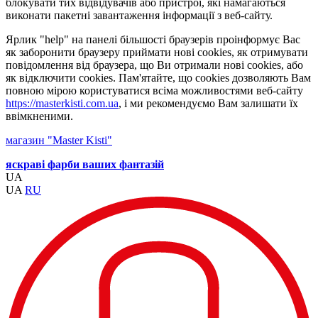
блокувати тих відвідувачів або пристрої, які намагаються
виконати пакетні завантаження інформації з веб-сайту.
Ярлик "help" на панелі більшості браузерів проінформує Вас
як заборонити браузеру приймати нові cookies, як отримувати
повідомлення від браузера, що Ви отримали нові cookies, або
як відключити cookies. Пам'ятайте, що cookies дозволяють Вам
повною мірою користуватися всіма можливостями веб-сайту
https://masterkisti.com.ua
, і ми рекомендуємо Вам залишати їх
ввімкненими.
магазин "Master Kisti"
яскраві фарби ваших фантазій
UA
UA
RU