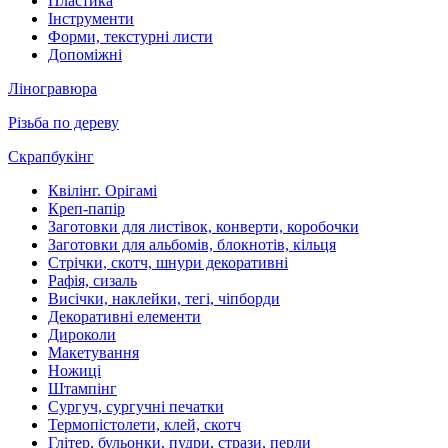
Пластика
Інструменти
Форми, текстурні листи
Допоміжні
Ліногравюра
Різьба по дереву
Скрапбукінг
Квілінг. Орігамі
Креп-папір
Заготовки для листівок, конверти, коробочки
Заготовки для альбомів, блокнотів, кільця
Стрічки, скотч, шнури декоративні
Рафія, сизаль
Висічки, наклейки, тегі, чіпборди
Декоративні елементи
Дироколи
Макетування
Ножиці
Штампінг
Сургуч, сургучні печатки
Термопістолети, клей, скотч
Глітер, бульонки, пудри, стрази, перли