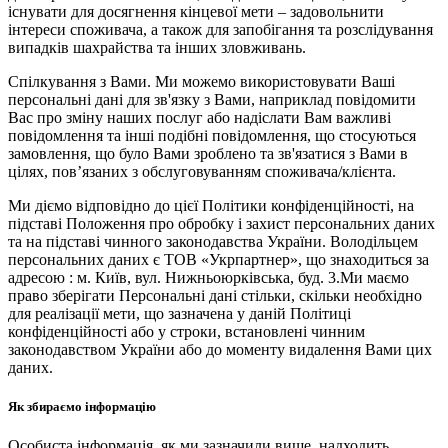
існувати для досягнення кінцевої мети – задовольнити
інтереси споживача, а також для запобігання та розслідування
випадків шахрайства та інших зловживань.
Спілкування з Вами. Ми можемо використовувати Ваші
персональні дані для зв'язку з Вами, наприклад повідомити
Вас про зміну наших послуг або надіслати Вам важливі
повідомлення та інші подібні повідомлення, що стосуються
замовлення, що було Вами зроблено та зв'язатися з Вами в
цілях, пов’язаних з обслуговуванням споживача/клієнта.
Ми діємо відповідно до цієї Політики конфіденційності, на
підставі Положення про обробку і захист персональних даних
та на підставі чинного законодавства України. Володільцем
персональних даних є ТОВ «Укрпартнер», що знаходиться за
адресою : м. Київ, вул. Нижньоюркiвська, буд. 3.Ми маємо
право зберігати Персональні дані стільки, скільки необхідно
для реалізації мети, що зазначена у даній Політиці
конфіденційності або у строки, встановлені чинним
законодавством України або до моменту видалення Вами цих
даних.
Як збираємо інформацію
Особиста інформація, як ми зазначили вище, надходить