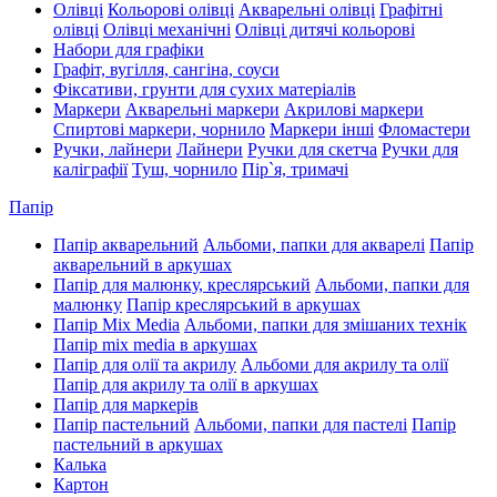
Олівці
Кольорові олівці
Акварельні олівці
Графітні
олівці
Олівці механічні
Олівці дитячі кольорові
Набори для графіки
Графіт, вугілля, сангіна, соуси
Фіксативи, грунти для сухих матеріалів
Маркери
Акварельні маркери
Акрилові маркери
Спиртові маркери, чорнило
Маркери інші
Фломастери
Ручки, лайнери
Лайнери
Ручки для скетча
Ручки для
каліграфії
Туш, чорнило
Пір`я, тримачі
Папір
Папір акварельний
Альбоми, папки для акварелі
Папір
акварельний в аркушах
Папір для малюнку, креслярський
Альбоми, папки для
малюнку
Папір креслярський в аркушах
Папір Mix Media
Альбоми, папки для змішаних технік
Папір mix media в аркушах
Папір для олії та акрилу
Альбоми для акрилу та олії
Папір для акрилу та олії в аркушах
Папір для маркерів
Папір пастельний
Альбоми, папки для пастелі
Папір
пастельний в аркушах
Калька
Картон