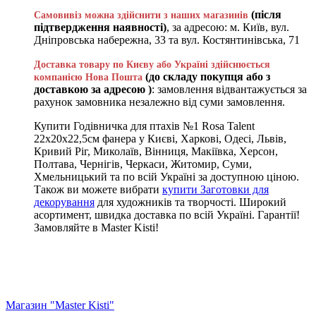
(після
Самовивіз можна здійснити з наших магазинів
підтвердження наявності)
, за адресою: м. Київ, вул.
Дніпровська набережна, 33 та вул. Костянтинівська, 71
Доставка товару по Києву або Україні здійснюється
(до складу покупця або з
компанією Нова Пошта
доставкою за адресою )
: замовлення відвантажується за
рахунок замовника незалежно від суми замовлення.
Купити Годівничка для птахів №1 Rosa Talent
22х20х22,5см фанера у Києві, Харкові, Одесі, Львів,
Кривий Ріг, Миколаїв, Вінниця, Макіївка, Херсон,
Полтава, Чернігів, Черкаси, Житомир, Суми,
Хмельницький та по всій Україні за доступною ціною.
Також ви можете вибрати
купити Заготовки для
декорування
для художників та творчості. Широкий
асортимент, швидка доставка по всій Україні. Гарантії!
Замовляйте в Master Kisti!
Магазин "Master Kisti"