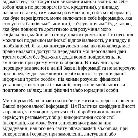
відомостей, які стосуються виконання мною взятих на себе
зобов’язань по договорам (в т.ч. кредитним), у випадку
наявності таких, тим самим розуміючи, що об’єм інформації,
яка буде перевірятися, може включати в себе інформацію, яка
стосується банківської таємниці, і з’ясування якої буде такою,
яка буде повною та достатньою для розуміння мого
соціального, майнового стану, платоспроможності та несення
можливої подальшої майнової відповідальності, у випадку її
необхідності. Я також погоджуюсь з тим, що володілець має
право надавати доступ та передавати мої персональні дані
третім особам без будь-яких додаткових повідомлень, не
змінюючи при цьому мети їх обробки. В тому числі, на
перевірку зазначеної в даній Заявці інформації та не заперечую
про передачу для можливого необхідного з'ясування даної
інформації третім особам, під якими розумію: фінансові
установи, колекторські компанії, оператори мобільного та
поштового зв’язку, інші фізичні та/або юридичні особи.
Ми цінуємо Ваше право на особисте життя та нерозголошення
Вашої персональної інформації. Ця Політика конфіденційності
- правило, яким користуються всі співробітники нашого
сервісу, та регламентує збір і використання особистої
інформації, яка може бути запрошена/отримана при
відвідуванні нашого веб-сайту https://masterkisti.com.ua, при
використанні сервісу, при замовленні, листуванні або