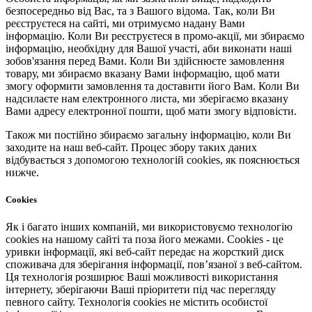
безпосередньо від Вас, та з Вашого відома. Так, коли Ви
реєструєтеся на сайті, ми отримуємо надану Вами
інформацію. Коли Ви реєструєтеся в промо-акції, ми збираємо
інформацію, необхідну для Вашої участі, аби виконати наші
зобов'язання перед Вами. Коли Ви здійснюєте замовлення
товару, ми збираємо вказану Вами інформацію, щоб мати
змогу оформити замовлення та доставити його Вам. Коли Ви
надсилаєте нам електронного листа, ми зберігаємо вказану
Вами адресу електронної пошти, щоб мати змогу відповісти.
Також ми постійно збираємо загальну інформацію, коли Ви
заходите на наш веб-сайт. Процес збору таких даних
відбувається з допомогою технологій cookies, як пояснюється
нижче.
Cookies
Як і багато інших компаній, ми використовуємо технологію
cookies на нашому сайті та поза його межами. Cookies - це
уривки інформації, які веб-сайт передає на жорсткий диск
споживача для зберігання інформації, пов’язаної з веб-сайтом.
Ця технологія розширює Ваші можливості використання
інтернету, зберігаючи Ваші пріоритети під час перегляду
певного сайту. Технологія cookies не містить особистої