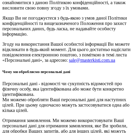
ознайомитися з даною Політикою конфіденційності, а також
висловити свою повну згоду з їх умовами.
Якщо Ви не погоджуєтеся з будь-якою з умов даної Політики
конфіденційності та вищезазначеного Положення про захист
персональних даних, будь ласка, не надавайте особисту
інформацію.
Згоду на використання Вашої особистої інформації Ви можете
відкликати в будь-який момент. Для цього достатньо надіслати
повідомлення електронною поштою, з поміткою в темі листа
«Персональні дані», за адресою:
sale@masterkisti.com.ua
Чому ми обробляємо персональні дані
Персональні дані - відомості чи сукупність відомостей про
фізичну особу, яка ідентифікована або може бути конкретно
ідентифікована.
Ми можемо обробляти Ваші персональні дані для наступних
цілей. При цьому одночасно можуть застосовуватися одна або
кілька цілей.
Отримання замовлення. Ми можемо використовувати Ваші
персональні дані для отримання замовлення, яке Ви зробили,
для обробки Ваших запитів, або для інших цілей, які можуть