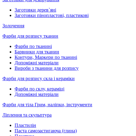
Заготовки дерев`яні
Заготовки пінопластові, пластикові
Золочення
Фарби для розпису тканин
Фарби по тканині
Барвники для тканин
Контури, Маркери по тканині
Допоміжні матеріали
Вироби з тканини для розпису
Фарби для розпису скла і кераміки
Фарби по склу, кераміці
Допоміжні матеріали
Фарби для тіла Грим, наліпки, інструменти
Ліплення та скульптура
Пластилін
Паста самозастигаюча (глина)