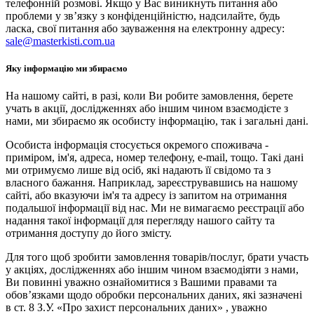
телефонній розмові. Якщо у Вас виникнуть питання або
проблеми у зв’язку з конфіденційністю, надсилайте, будь
ласка, свої питання або зауваження на електронну адресу:
sale@masterkisti.com.ua
Яку інформацію ми збираємо
На нашому сайті, в разі, коли Ви робите замовлення, берете
учать в акції, дослідженнях або іншим чином взаємодієте з
нами, ми збираємо як особисту інформацію, так і загальні дані.
Особиста інформація стосується окремого споживача -
приміром, ім'я, адреса, номер телефону, e-mail, тощо. Такі дані
ми отримуємо лише від осіб, які надають її свідомо та з
власного бажання. Наприклад, зареєструвавшись на нашому
сайті, або вказуючи ім'я та адресу із запитом на отримання
подальшої інформації від нас. Ми не вимагаємо реєстрації або
надання такої інформації для перегляду нашого сайту та
отримання доступу до його змісту.
Для того щоб зробити замовлення товарів/послуг, брати участь
у акціях, дослідженнях або іншим чином взаємодіяти з нами,
Ви повинні уважно ознайомитися з Вашими правами та
обов’язками щодо обробки персональних даних, які зазначені
в ст. 8 З.У. «Про захист персональних даних» , уважно