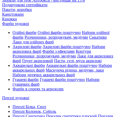
Зібрали для тебе Артбокси - вигідніше на 15%
Подарункові сертифікати
Пакети, коробки
Канцтовари
Книжки
Фарби художні
Олійні фарби
Олійні фарби поштучно
Набори олійної
фарби
Розчинники, розріджувачі, медіуми
Сикативи
Лаки для олійних фарб
Акрилові фарби
Акрилові фарби поштучно
Набори
акрилових фарб
Фарби з ефектами
Контури
Розчинники, розріджувачі, медіуми
Лаки для акрилових
фарб
Грунт акриловий
Пасти, гелі, муси акрилові
Акварельні фарби
Акварельні фарби поштучно
Набори
акварельних фарб
Маскуюча рідина, медіуми, лаки
Набори дитячих акварельних фарб
Гуашеві фарби
Гуашеві фарби поштучно
Набори
гуашевих фарб
Фарби в спреях та аерозолях
Пензлі художні
Пензлі Білка, Єнот
Пензлі Колонок, Соболь
Пензлі Синтетика
Пензлик синтетика плоский
Пензлик