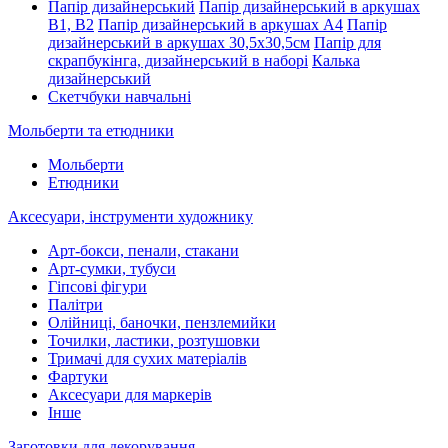
Папір дизайнерський
Папір дизайнерський в аркушах
В1, В2
Папір дизайнерський в аркушах А4
Папір
дизайнерський в аркушах 30,5х30,5см
Папір для
скрапбукінга, дизайнерський в наборі
Калька
дизайнерський
Скетчбуки навчальні
Мольберти та етюдники
Мольберти
Етюдники
Аксесуари, інструменти художнику
Арт-бокси, пенали, стакани
Арт-сумки, тубуси
Гіпсові фігури
Палітри
Олійниці, баночки, пензлемийки
Точилки, ластики, розтушовки
Тримачі для сухих матеріалів
Фартуки
Аксесуари для маркерів
Інше
Заготовки для декорування