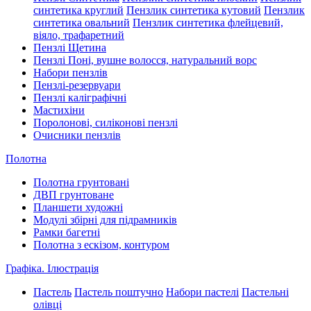
синтетика круглий
Пензлик синтетика кутовий
Пензлик
синтетика овальний
Пензлик синтетика флейцевий,
віяло, трафаретний
Пензлі Щетина
Пензлі Поні, вушне волосся, натуральний ворс
Набори пензлів
Пензлі-резервуари
Пензлі каліграфічні
Мастихіни
Поролонові, силіконові пензлі
Очисники пензлів
Полотна
Полотна грунтовані
ДВП грунтоване
Планшети художні
Модулі збірні для підрамників
Рамки багетні
Полотна з ескізом, контуром
Графіка. Ілюстрація
Пастель
Пастель поштучно
Набори пастелі
Пастельні
олівці