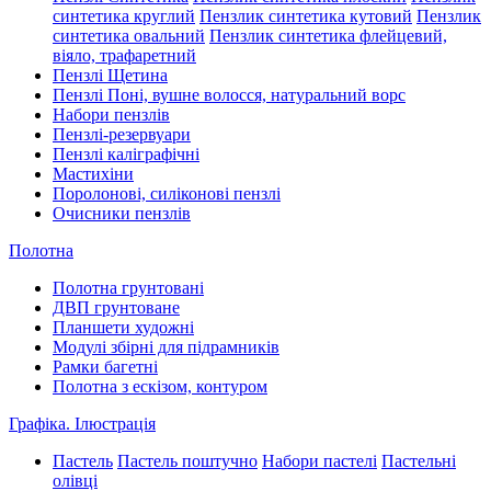
синтетика круглий
Пензлик синтетика кутовий
Пензлик
синтетика овальний
Пензлик синтетика флейцевий,
віяло, трафаретний
Пензлі Щетина
Пензлі Поні, вушне волосся, натуральний ворс
Набори пензлів
Пензлі-резервуари
Пензлі каліграфічні
Мастихіни
Поролонові, силіконові пензлі
Очисники пензлів
Полотна
Полотна грунтовані
ДВП грунтоване
Планшети художні
Модулі збірні для підрамників
Рамки багетні
Полотна з ескізом, контуром
Графіка. Ілюстрація
Пастель
Пастель поштучно
Набори пастелі
Пастельні
олівці