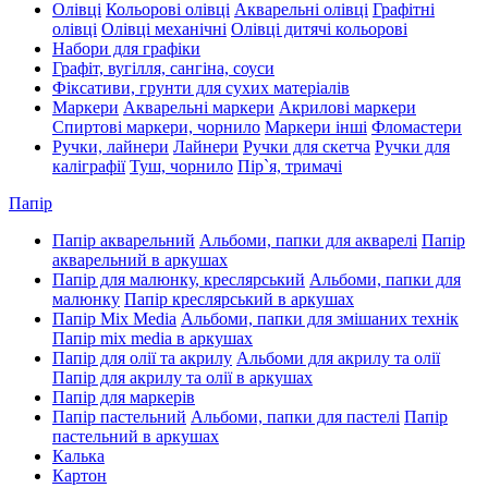
Олівці
Кольорові олівці
Акварельні олівці
Графітні
олівці
Олівці механічні
Олівці дитячі кольорові
Набори для графіки
Графіт, вугілля, сангіна, соуси
Фіксативи, грунти для сухих матеріалів
Маркери
Акварельні маркери
Акрилові маркери
Спиртові маркери, чорнило
Маркери інші
Фломастери
Ручки, лайнери
Лайнери
Ручки для скетча
Ручки для
каліграфії
Туш, чорнило
Пір`я, тримачі
Папір
Папір акварельний
Альбоми, папки для акварелі
Папір
акварельний в аркушах
Папір для малюнку, креслярський
Альбоми, папки для
малюнку
Папір креслярський в аркушах
Папір Mix Media
Альбоми, папки для змішаних технік
Папір mix media в аркушах
Папір для олії та акрилу
Альбоми для акрилу та олії
Папір для акрилу та олії в аркушах
Папір для маркерів
Папір пастельний
Альбоми, папки для пастелі
Папір
пастельний в аркушах
Калька
Картон