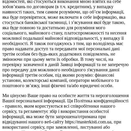
відомостей, які стосуються виконання мною взятих на себе
зобов’язань по договорам (в т.ч. кредитним), у випадку
наявності таких, тим самим розуміючи, що об’єм інформації,
яка буде перевірятися, може включати в себе інформацію, яка
стосується банківської таємниці, і з’ясування якої буде такою,
яка буде повною та достатньою для розуміння мого
соціального, майнового стану, платоспроможності та несення
можливої подальшої майнової відповідальності, у випадку її
необхідності. Я також погоджуюсь з тим, що володілець має
право надавати доступ та передавати мої персональні дані
третім особам без будь-яких додаткових повідомлень, не
змінюючи при цьому мети їх обробки. В тому числі, на
перевірку зазначеної в даній Заявці інформації та не заперечую
про передачу для можливого необхідного з'ясування даної
інформації третім особам, під якими розумію: фінансові
установи, колекторські компанії, оператори мобільного та
поштового зв’язку, інші фізичні та/або юридичні особи.
Ми цінуємо Ваше право на особисте життя та нерозголошення
Вашої персональної інформації. Ця Політика конфіденційності
- правило, яким користуються всі співробітники нашого
сервісу, та регламентує збір і використання особистої
інформації, яка може бути запрошена/отримана при
відвідуванні нашого веб-сайту https://masterkisti.com.ua, при
використанні сервісу, при замовленні, листуванні або