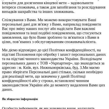
існувати для досягнення кінцевої мети – задовольнити
інтереси споживача, а також для запобігання та розслідування
випадків шахрайства та інших зловживань.
Спілкування з Вами. Ми можемо використовувати Ваші
персональні дані для зв'язку з Вами, наприклад повідомити
Вас про зміну наших послуг або надіслати Вам важливі
повідомлення та інші подібні повідомлення, що стосуються
замовлення, що було Вами зроблено та зв'язатися з Вами в
цілях, пов’язаних з обслуговуванням споживача/клієнта.
Ми діємо відповідно до цієї Політики конфіденційності, на
підставі Положення про обробку і захист персональних даних
та на підставі чинного законодавства України. Володільцем
персональних даних є ТОВ «Укрпартнер», що знаходиться за
адресою : м. Київ, вул. Нижньоюркiвська, буд. 3.Ми маємо
право зберігати Персональні дані стільки, скільки необхідно
для реалізації мети, що зазначена у даній Політиці
конфіденційності або у строки, встановлені чинним
законодавством України або до моменту видалення Вами цих
даних.
Як збираємо інформацію
Особиста інформація, як ми зазначили вище, надходить