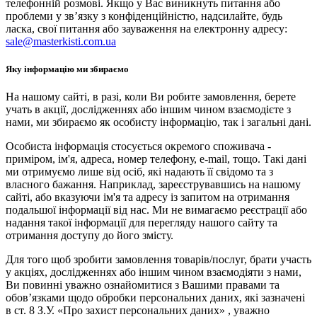
телефонній розмові. Якщо у Вас виникнуть питання або
проблеми у зв’язку з конфіденційністю, надсилайте, будь
ласка, свої питання або зауваження на електронну адресу:
sale@masterkisti.com.ua
Яку інформацію ми збираємо
На нашому сайті, в разі, коли Ви робите замовлення, берете
учать в акції, дослідженнях або іншим чином взаємодієте з
нами, ми збираємо як особисту інформацію, так і загальні дані.
Особиста інформація стосується окремого споживача -
приміром, ім'я, адреса, номер телефону, e-mail, тощо. Такі дані
ми отримуємо лише від осіб, які надають її свідомо та з
власного бажання. Наприклад, зареєструвавшись на нашому
сайті, або вказуючи ім'я та адресу із запитом на отримання
подальшої інформації від нас. Ми не вимагаємо реєстрації або
надання такої інформації для перегляду нашого сайту та
отримання доступу до його змісту.
Для того щоб зробити замовлення товарів/послуг, брати участь
у акціях, дослідженнях або іншим чином взаємодіяти з нами,
Ви повинні уважно ознайомитися з Вашими правами та
обов’язками щодо обробки персональних даних, які зазначені
в ст. 8 З.У. «Про захист персональних даних» , уважно