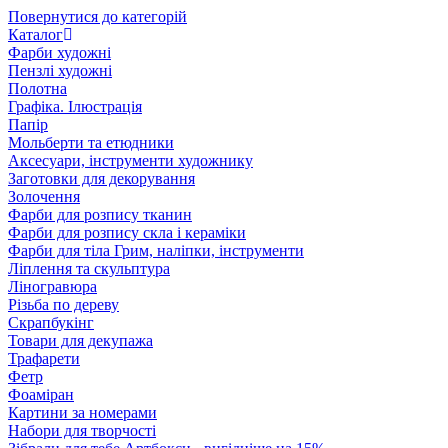
Повернутися до категорій
Каталог
Фарби художні
Пензлі художні
Полотна
Графіка. Ілюстрація
Папір
Мольберти та етюдники
Аксесуари, інструменти художнику
Заготовки для декорування
Золочення
Фарби для розпису тканин
Фарби для розпису скла і кераміки
Фарби для тіла Грим, наліпки, інструменти
Ліплення та скульптура
Ліногравюра
Різьба по дереву
Скрапбукінг
Товари для декупажа
Трафарети
Фетр
Фоаміран
Картини за номерами
Набори для творчості