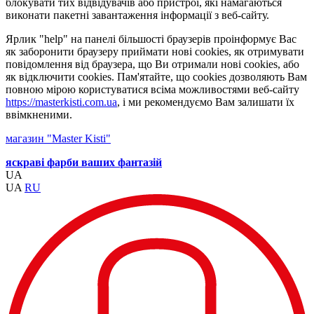
блокувати тих відвідувачів або пристрої, які намагаються
виконати пакетні завантаження інформації з веб-сайту.
Ярлик "help" на панелі більшості браузерів проінформує Вас
як заборонити браузеру приймати нові cookies, як отримувати
повідомлення від браузера, що Ви отримали нові cookies, або
як відключити cookies. Пам'ятайте, що cookies дозволяють Вам
повною мірою користуватися всіма можливостями веб-сайту
https://masterkisti.com.ua
, і ми рекомендуємо Вам залишати їх
ввімкненими.
магазин "Master Kisti"
яскраві фарби ваших фантазій
UA
UA
RU