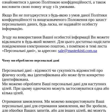
ознайомитися з даною Політикою конфіденційності, а також
висловити свою повну згоду з їх умовами.
Якщо Ви не погоджуєтеся з будь-якою з умов даної Політики
конфіденційності та вищезазначеного Положення про захист
персональних даних, будь ласка, не надавайте особисту
інформацію.
Згоду на використання Вашої особистої інформації Ви можете
відкликати в будь-який момент. Для цього достатньо надіслати
повідомлення електронною поштою, з поміткою в темі листа
«Персональні дані», за адресою:
sale@masterkisti.com.ua
Чому ми обробляємо персональні дані
Персональні дані - відомості чи сукупність відомостей про
фізичну особу, яка ідентифікована або може бути конкретно
ідентифікована.
Ми можемо обробляти Ваші персональні дані для наступних
цілей. При цьому одночасно можуть застосовуватися одна або
кілька цілей.
Отримання замовлення. Ми можемо використовувати Ваші
персональні дані для отримання замовлення, яке Ви зробили,
для обробки Ваших запитів, або для інших цілей, які можуть