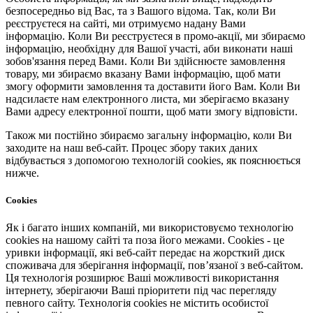
безпосередньо від Вас, та з Вашого відома. Так, коли Ви
реєструєтеся на сайті, ми отримуємо надану Вами
інформацію. Коли Ви реєструєтеся в промо-акції, ми збираємо
інформацію, необхідну для Вашої участі, аби виконати наші
зобов'язання перед Вами. Коли Ви здійснюєте замовлення
товару, ми збираємо вказану Вами інформацію, щоб мати
змогу оформити замовлення та доставити його Вам. Коли Ви
надсилаєте нам електронного листа, ми зберігаємо вказану
Вами адресу електронної пошти, щоб мати змогу відповісти.
Також ми постійно збираємо загальну інформацію, коли Ви
заходите на наш веб-сайт. Процес збору таких даних
відбувається з допомогою технологій cookies, як пояснюється
нижче.
Cookies
Як і багато інших компаній, ми використовуємо технологію
cookies на нашому сайті та поза його межами. Cookies - це
уривки інформації, які веб-сайт передає на жорсткий диск
споживача для зберігання інформації, пов’язаної з веб-сайтом.
Ця технологія розширює Ваші можливості використання
інтернету, зберігаючи Ваші пріоритети під час перегляду
певного сайту. Технологія cookies не містить особистої