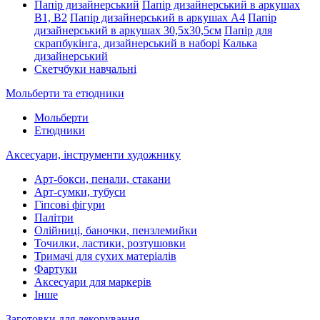
Папір дизайнерський
Папір дизайнерський в аркушах
В1, В2
Папір дизайнерський в аркушах А4
Папір
дизайнерський в аркушах 30,5х30,5см
Папір для
скрапбукінга, дизайнерський в наборі
Калька
дизайнерський
Скетчбуки навчальні
Мольберти та етюдники
Мольберти
Етюдники
Аксесуари, інструменти художнику
Арт-бокси, пенали, стакани
Арт-сумки, тубуси
Гіпсові фігури
Палітри
Олійниці, баночки, пензлемийки
Точилки, ластики, розтушовки
Тримачі для сухих матеріалів
Фартуки
Аксесуари для маркерів
Інше
Заготовки для декорування