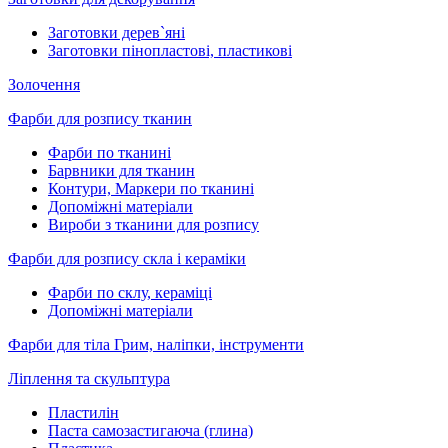
Заготовки дерев`яні
Заготовки пінопластові, пластикові
Золочення
Фарби для розпису тканин
Фарби по тканині
Барвники для тканин
Контури, Маркери по тканині
Допоміжні матеріали
Вироби з тканини для розпису
Фарби для розпису скла і кераміки
Фарби по склу, кераміці
Допоміжні матеріали
Фарби для тіла Грим, наліпки, інструменти
Ліплення та скульптура
Пластилін
Паста самозастигаюча (глина)