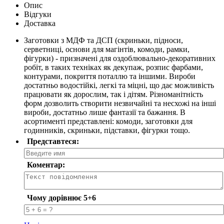
Опис
Відгуки
Доставка
Заготовки з МДФ та ДСП (скриньки, підноси,
серветниці, основи для магінтів, комоди, рамки,
фігурки) - призначені для оздоблювально-декоративних
робіт, в таких техніках як декупаж, розпис фарбами,
контурами, покриття поталлю та іншими. Вироби
достатньо водостійкі, легкі та міцні, що дає можливість
працювати як дорослим, так і дітям. Різноманітність
форм дозволить створити незвичайні та несхожі на інші
вироби, достатньо лише фантазії та бажання. В
асортименті представлені: комоди, заготовки для
годинників, скриньки, підставки, фігурки тощо.
Представтеся:
Коментар:
Чому дорівнює 5+6