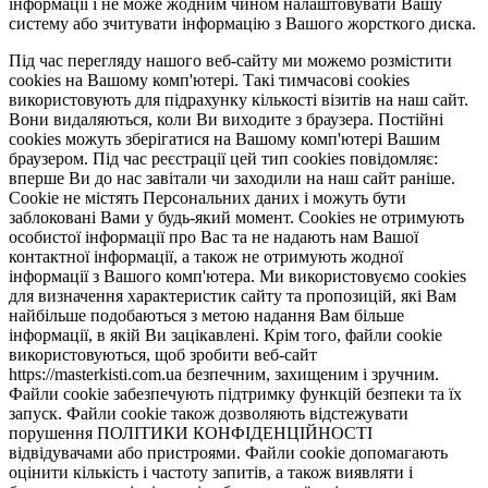
інформації і не може жодним чином налаштовувати Вашу
систему або зчитувати інформацію з Вашого жорсткого диска.
Під час перегляду нашого веб-сайту ми можемо розмістити
cookies на Вашому комп'ютері. Такі тимчасові cookies
використовують для підрахунку кількості візитів на наш сайт.
Вони видаляються, коли Ви виходите з браузера. Постійні
cookies можуть зберігатися на Вашому комп'ютері Вашим
браузером. Під час реєстрації цей тип cookies повідомляє:
вперше Ви до нас завітали чи заходили на наш сайт раніше.
Cookie не містять Персональних даних і можуть бути
заблоковані Вами у будь-який момент. Сookies не отримують
особистої інформації про Вас та не надають нам Вашої
контактної інформації, а також не отримують жодної
інформації з Вашого комп'ютера. Ми використовуємо cookies
для визначення характеристик сайту та пропозицій, які Вам
найбільше подобаються з метою надання Вам більше
інформації, в якій Ви зацікавлені. Крім того, файли cookie
використовуються, щоб зробити веб-сайт
https://masterkisti.com.ua безпечним, захищеним і зручним.
Файли cookie забезпечують підтримку функцій безпеки та їх
запуск. Файли cookie також дозволяють відстежувати
порушення ПОЛІТИКИ КОНФІДЕНЦІЙНОСТІ
відвідувачами або пристроями. Файли cookie допомагають
оцінити кількість і частоту запитів, а також виявляти і