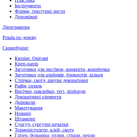
Пластика
Інструменти
Форми, текстурні листи
Допоміжні
Ліногравюра
Різьба по дереву
Скрапбукінг
Квілінг. Орігамі
Креп-папір
Заготовки для листівок, конверти, коробочки
Заготовки для альбомів, блокнотів, кільця
Стрічки, скотч, шнури декоративні
Рафія, сизаль
Висічки, наклейки, тегі, чіпборди
Декоративні елементи
Дироколи
Макетування
Ножиці
Штампінг
Сургуч, сургучні печатки
Термопістолети, клей, скотч
Глітер, бульонки, пудри, стрази, перли