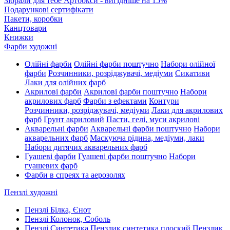
Зібрали для тебе Артбокси - вигідніше на 15%
Подарункові сертифікати
Пакети, коробки
Канцтовари
Книжки
Фарби художні
Олійні фарби
Олійні фарби поштучно
Набори олійної
фарби
Розчинники, розріджувачі, медіуми
Сикативи
Лаки для олійних фарб
Акрилові фарби
Акрилові фарби поштучно
Набори
акрилових фарб
Фарби з ефектами
Контури
Розчинники, розріджувачі, медіуми
Лаки для акрилових
фарб
Грунт акриловий
Пасти, гелі, муси акрилові
Акварельні фарби
Акварельні фарби поштучно
Набори
акварельних фарб
Маскуюча рідина, медіуми, лаки
Набори дитячих акварельних фарб
Гуашеві фарби
Гуашеві фарби поштучно
Набори
гуашевих фарб
Фарби в спреях та аерозолях
Пензлі художні
Пензлі Білка, Єнот
Пензлі Колонок, Соболь
Пензлі Синтетика
Пензлик синтетика плоский
Пензлик