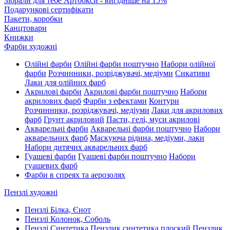
Зібрали для тебе Артбокси - вигідніше на 15%
Подарункові сертифікати
Пакети, коробки
Канцтовари
Книжки
Фарби художні
Олійні фарби
Олійні фарби поштучно
Набори олійної
фарби
Розчинники, розріджувачі, медіуми
Сикативи
Лаки для олійних фарб
Акрилові фарби
Акрилові фарби поштучно
Набори
акрилових фарб
Фарби з ефектами
Контури
Розчинники, розріджувачі, медіуми
Лаки для акрилових
фарб
Грунт акриловий
Пасти, гелі, муси акрилові
Акварельні фарби
Акварельні фарби поштучно
Набори
акварельних фарб
Маскуюча рідина, медіуми, лаки
Набори дитячих акварельних фарб
Гуашеві фарби
Гуашеві фарби поштучно
Набори
гуашевих фарб
Фарби в спреях та аерозолях
Пензлі художні
Пензлі Білка, Єнот
Пензлі Колонок, Соболь
Пензлі Синтетика
Пензлик синтетика плоский
Пензлик