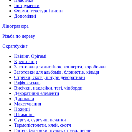
Пластика
Інструменти
Форми, текстурні листи
Допоміжні
Ліногравюра
Різьба по дереву
Скрапбукінг
Квілінг. Орігамі
Креп-папір
Заготовки для листівок, конверти, коробочки
Заготовки для альбомів, блокнотів, кільця
Стрічки, скотч, шнури декоративні
Рафія, сизаль
Висічки, наклейки, тегі, чіпборди
Декоративні елементи
Дироколи
Макетування
Ножиці
Штампінг
Сургуч, сургучні печатки
Термопістолети, клей, скотч
Глітер, бульонки, пудри, стрази, перли