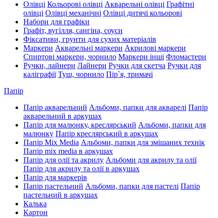
Олівці
Кольорові олівці
Акварельні олівці
Графітні
олівці
Олівці механічні
Олівці дитячі кольорові
Набори для графіки
Графіт, вугілля, сангіна, соуси
Фіксативи, грунти для сухих матеріалів
Маркери
Акварельні маркери
Акрилові маркери
Спиртові маркери, чорнило
Маркери інші
Фломастери
Ручки, лайнери
Лайнери
Ручки для скетча
Ручки для
каліграфії
Туш, чорнило
Пір`я, тримачі
Папір
Папір акварельний
Альбоми, папки для акварелі
Папір
акварельний в аркушах
Папір для малюнку, креслярський
Альбоми, папки для
малюнку
Папір креслярський в аркушах
Папір Mix Media
Альбоми, папки для змішаних технік
Папір mix media в аркушах
Папір для олії та акрилу
Альбоми для акрилу та олії
Папір для акрилу та олії в аркушах
Папір для маркерів
Папір пастельний
Альбоми, папки для пастелі
Папір
пастельний в аркушах
Калька
Картон