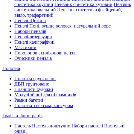
синтетика круглий
Пензлик синтетика кутовий
Пензлик
синтетика овальний
Пензлик синтетика флейцевий,
віяло, трафаретний
Пензлі Щетина
Пензлі Поні, вушне волосся, натуральний ворс
Набори пензлів
Пензлі-резервуари
Пензлі каліграфічні
Мастихіни
Поролонові, силіконові пензлі
Очисники пензлів
Полотна
Полотна грунтовані
ДВП грунтоване
Планшети художні
Модулі збірні для підрамників
Рамки багетні
Полотна з ескізом, контуром
Графіка. Ілюстрація
Пастель
Пастель поштучно
Набори пастелі
Пастельні
олівці