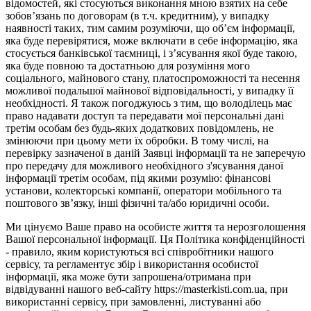
відомостей, які стосуються виконання мною взятих на себе
зобов’язань по договорам (в т.ч. кредитним), у випадку
наявності таких, тим самим розуміючи, що об’єм інформації,
яка буде перевірятися, може включати в себе інформацію, яка
стосується банківської таємниці, і з’ясування якої буде такою,
яка буде повною та достатньою для розуміння мого
соціального, майнового стану, платоспроможності та несення
можливої подальшої майнової відповідальності, у випадку її
необхідності. Я також погоджуюсь з тим, що володілець має
право надавати доступ та передавати мої персональні дані
третім особам без будь-яких додаткових повідомлень, не
змінюючи при цьому мети їх обробки. В тому числі, на
перевірку зазначеної в даній Заявці інформації та не заперечую
про передачу для можливого необхідного з'ясування даної
інформації третім особам, під якими розумію: фінансові
установи, колекторські компанії, оператори мобільного та
поштового зв’язку, інші фізичні та/або юридичні особи.
Ми цінуємо Ваше право на особисте життя та нерозголошення
Вашої персональної інформації. Ця Політика конфіденційності
- правило, яким користуються всі співробітники нашого
сервісу, та регламентує збір і використання особистої
інформації, яка може бути запрошена/отримана при
відвідуванні нашого веб-сайту https://masterkisti.com.ua, при
використанні сервісу, при замовленні, листуванні або