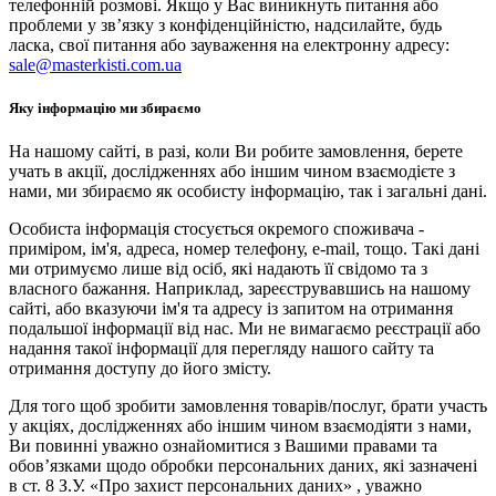
телефонній розмові. Якщо у Вас виникнуть питання або
проблеми у зв’язку з конфіденційністю, надсилайте, будь
ласка, свої питання або зауваження на електронну адресу:
sale@masterkisti.com.ua
Яку інформацію ми збираємо
На нашому сайті, в разі, коли Ви робите замовлення, берете
учать в акції, дослідженнях або іншим чином взаємодієте з
нами, ми збираємо як особисту інформацію, так і загальні дані.
Особиста інформація стосується окремого споживача -
приміром, ім'я, адреса, номер телефону, e-mail, тощо. Такі дані
ми отримуємо лише від осіб, які надають її свідомо та з
власного бажання. Наприклад, зареєструвавшись на нашому
сайті, або вказуючи ім'я та адресу із запитом на отримання
подальшої інформації від нас. Ми не вимагаємо реєстрації або
надання такої інформації для перегляду нашого сайту та
отримання доступу до його змісту.
Для того щоб зробити замовлення товарів/послуг, брати участь
у акціях, дослідженнях або іншим чином взаємодіяти з нами,
Ви повинні уважно ознайомитися з Вашими правами та
обов’язками щодо обробки персональних даних, які зазначені
в ст. 8 З.У. «Про захист персональних даних» , уважно