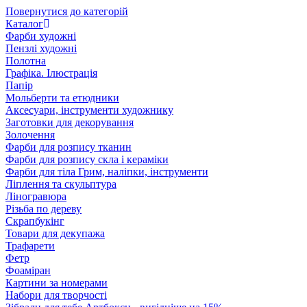
Повернутися до категорій
Каталог
Фарби художні
Пензлі художні
Полотна
Графіка. Ілюстрація
Папір
Мольберти та етюдники
Аксесуари, інструменти художнику
Заготовки для декорування
Золочення
Фарби для розпису тканин
Фарби для розпису скла і кераміки
Фарби для тіла Грим, наліпки, інструменти
Ліплення та скульптура
Ліногравюра
Різьба по дереву
Скрапбукінг
Товари для декупажа
Трафарети
Фетр
Фоаміран
Картини за номерами
Набори для творчості