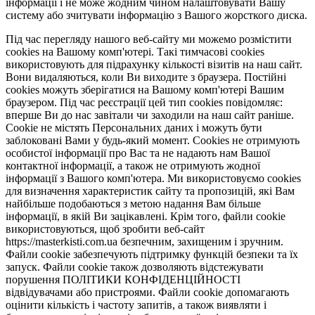
інформації і не може жодним чином налаштовувати Вашу
систему або зчитувати інформацію з Вашого жорсткого диска.
Під час перегляду нашого веб-сайту ми можемо розмістити
cookies на Вашому комп'ютері. Такі тимчасові cookies
використовують для підрахунку кількості візитів на наш сайт.
Вони видаляються, коли Ви виходите з браузера. Постійні
cookies можуть зберігатися на Вашому комп'ютері Вашим
браузером. Під час реєстрації цей тип cookies повідомляє:
вперше Ви до нас завітали чи заходили на наш сайт раніше.
Cookie не містять Персональних даних і можуть бути
заблоковані Вами у будь-який момент. Сookies не отримують
особистої інформації про Вас та не надають нам Вашої
контактної інформації, а також не отримують жодної
інформації з Вашого комп'ютера. Ми використовуємо cookies
для визначення характеристик сайту та пропозицій, які Вам
найбільше подобаються з метою надання Вам більше
інформації, в якій Ви зацікавлені. Крім того, файли cookie
використовуються, щоб зробити веб-сайт
https://masterkisti.com.ua безпечним, захищеним і зручним.
Файли cookie забезпечують підтримку функцій безпеки та їх
запуск. Файли cookie також дозволяють відстежувати
порушення ПОЛІТИКИ КОНФІДЕНЦІЙНОСТІ
відвідувачами або пристроями. Файли cookie допомагають
оцінити кількість і частоту запитів, а також виявляти і