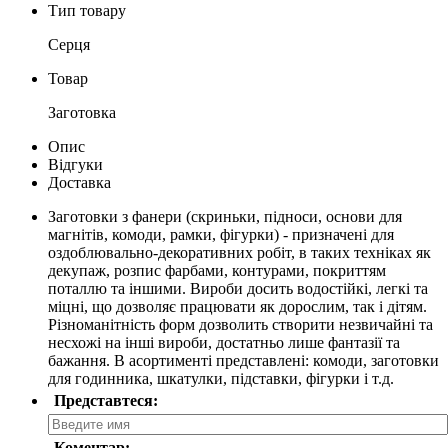
Тип товару
Серця
Товар
Заготовка
Опис
Відгуки
Доставка
Заготовки з фанери (скриньки, підноси, основи для
магнітів, комоди, рамки, фігурки) - призначені для
оздоблювально-декоративних робіт, в таких техніках як
декупаж, розпис фарбами, контурами, покриттям
поталлю та іншими. Вироби досить водостійкі, легкі та
міцні, що дозволяє працювати як дорослим, так і дітям.
Різноманітність форм дозволить створити незвичайні та
несхожі на інші вироби, достатньо лише фантазії та
бажання. В асортименті представлені: комоди, заготовки
для годинника, шкатулки, підставки, фігурки і т.д.
Представтеся:
Коментар: