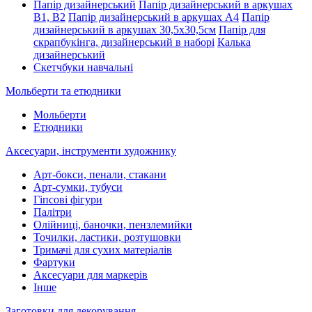
Папір дизайнерський
Папір дизайнерський в аркушах
В1, В2
Папір дизайнерський в аркушах А4
Папір
дизайнерський в аркушах 30,5х30,5см
Папір для
скрапбукінга, дизайнерський в наборі
Калька
дизайнерський
Скетчбуки навчальні
Мольберти та етюдники
Мольберти
Етюдники
Аксесуари, інструменти художнику
Арт-бокси, пенали, стакани
Арт-сумки, тубуси
Гіпсові фігури
Палітри
Олійниці, баночки, пензлемийки
Точилки, ластики, розтушовки
Тримачі для сухих матеріалів
Фартуки
Аксесуари для маркерів
Інше
Заготовки для декорування