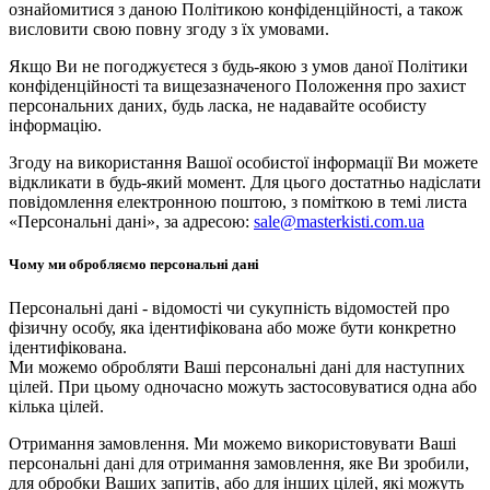
ознайомитися з даною Політикою конфіденційності, а також
висловити свою повну згоду з їх умовами.
Якщо Ви не погоджуєтеся з будь-якою з умов даної Політики
конфіденційності та вищезазначеного Положення про захист
персональних даних, будь ласка, не надавайте особисту
інформацію.
Згоду на використання Вашої особистої інформації Ви можете
відкликати в будь-який момент. Для цього достатньо надіслати
повідомлення електронною поштою, з поміткою в темі листа
«Персональні дані», за адресою:
sale@masterkisti.com.ua
Чому ми обробляємо персональні дані
Персональні дані - відомості чи сукупність відомостей про
фізичну особу, яка ідентифікована або може бути конкретно
ідентифікована.
Ми можемо обробляти Ваші персональні дані для наступних
цілей. При цьому одночасно можуть застосовуватися одна або
кілька цілей.
Отримання замовлення. Ми можемо використовувати Ваші
персональні дані для отримання замовлення, яке Ви зробили,
для обробки Ваших запитів, або для інших цілей, які можуть