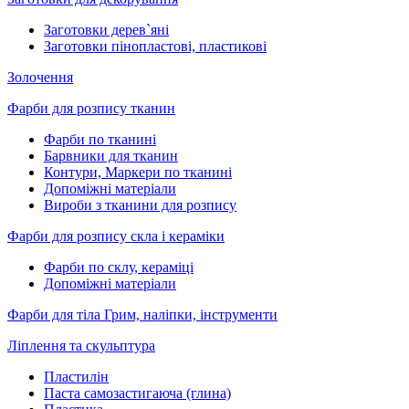
Заготовки дерев`яні
Заготовки пінопластові, пластикові
Золочення
Фарби для розпису тканин
Фарби по тканині
Барвники для тканин
Контури, Маркери по тканині
Допоміжні матеріали
Вироби з тканини для розпису
Фарби для розпису скла і кераміки
Фарби по склу, кераміці
Допоміжні матеріали
Фарби для тіла Грим, наліпки, інструменти
Ліплення та скульптура
Пластилін
Паста самозастигаюча (глина)