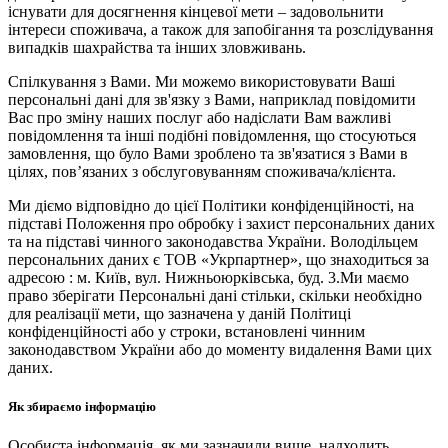
існувати для досягнення кінцевої мети – задовольнити
інтереси споживача, а також для запобігання та розслідування
випадків шахрайства та інших зловживань.
Спілкування з Вами. Ми можемо використовувати Ваші
персональні дані для зв'язку з Вами, наприклад повідомити
Вас про зміну наших послуг або надіслати Вам важливі
повідомлення та інші подібні повідомлення, що стосуються
замовлення, що було Вами зроблено та зв'язатися з Вами в
цілях, пов’язаних з обслуговуванням споживача/клієнта.
Ми діємо відповідно до цієї Політики конфіденційності, на
підставі Положення про обробку і захист персональних даних
та на підставі чинного законодавства України. Володільцем
персональних даних є ТОВ «Укрпартнер», що знаходиться за
адресою : м. Київ, вул. Нижньоюркiвська, буд. 3.Ми маємо
право зберігати Персональні дані стільки, скільки необхідно
для реалізації мети, що зазначена у даній Політиці
конфіденційності або у строки, встановлені чинним
законодавством України або до моменту видалення Вами цих
даних.
Як збираємо інформацію
Особиста інформація, як ми зазначили вище, надходить