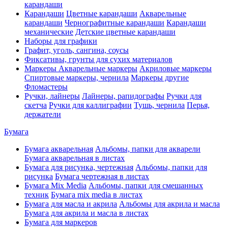
карандаши
Карандаши
Цветные карандаши
Акварельные
карандаши
Чернографитные карандаши
Карандаши
механические
Детские цветные карандаши
Наборы для графики
Графит, уголь, сангина, соусы
Фиксативы, грунты для сухих материалов
Маркеры
Акварельные маркеры
Акриловые маркеры
Спиртовые маркеры, чернила
Маркеры другие
Фломастеры
Ручки, лайнеры
Лайнеры, рапидографы
Ручки для
скетча
Ручки для каллиграфии
Тушь, чернила
Перья,
держатели
Бумага
Бумага акварельная
Альбомы, папки для акварели
Бумага акварельная в листах
Бумага для рисунка, чертежная
Альбомы, папки для
рисунка
Бумага чертежная в листах
Бумага Mix Media
Альбомы, папки для смешанных
техник
Бумага mix media в листах
Бумага для масла и акрила
Альбомы для акрила и масла
Бумага для акрила и масла в листах
Бумага для маркеров