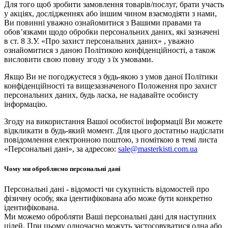
Для того щоб зробити замовлення товарів/послуг, брати участь
у акціях, дослідженнях або іншим чином взаємодіяти з нами,
Ви повинні уважно ознайомитися з Вашими правами та
обов’язками щодо обробки персональних даних, які зазначені
в ст. 8 З.У. «Про захист персональних даних» , уважно
ознайомитися з даною Політикою конфіденційності, а також
висловити свою повну згоду з їх умовами.
Якщо Ви не погоджуєтеся з будь-якою з умов даної Політики
конфіденційності та вищезазначеного Положення про захист
персональних даних, будь ласка, не надавайте особисту
інформацію.
Згоду на використання Вашої особистої інформації Ви можете
відкликати в будь-який момент. Для цього достатньо надіслати
повідомлення електронною поштою, з поміткою в темі листа
«Персональні дані», за адресою:
sale@masterkisti.com.ua
Чому ми обробляємо персональні дані
Персональні дані - відомості чи сукупність відомостей про
фізичну особу, яка ідентифікована або може бути конкретно
ідентифікована.
Ми можемо обробляти Ваші персональні дані для наступних
цілей. При цьому одночасно можуть застосовуватися одна або