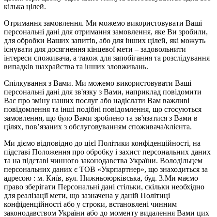
кілька цілей.
Отримання замовлення. Ми можемо використовувати Ваші
персональні дані для отримання замовлення, яке Ви зробили,
для обробки Ваших запитів, або для інших цілей, які можуть
існувати для досягнення кінцевої мети – задовольнити
інтереси споживача, а також для запобігання та розслідування
випадків шахрайства та інших зловживань.
Спілкування з Вами. Ми можемо використовувати Ваші
персональні дані для зв'язку з Вами, наприклад повідомити
Вас про зміну наших послуг або надіслати Вам важливі
повідомлення та інші подібні повідомлення, що стосуються
замовлення, що було Вами зроблено та зв'язатися з Вами в
цілях, пов’язаних з обслуговуванням споживача/клієнта.
Ми діємо відповідно до цієї Політики конфіденційності, на
підставі Положення про обробку і захист персональних даних
та на підставі чинного законодавства України. Володільцем
персональних даних є ТОВ «Укрпартнер», що знаходиться за
адресою : м. Київ, вул. Нижньоюркiвська, буд. 3.Ми маємо
право зберігати Персональні дані стільки, скільки необхідно
для реалізації мети, що зазначена у даній Політиці
конфіденційності або у строки, встановлені чинним
законодавством України або до моменту видалення Вами цих