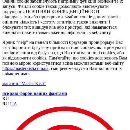
Файли cookie забезпечують підтримку функцій безпеки та їх
запуск. Файли cookie також дозволяють відстежувати
порушення ПОЛІТИКИ КОНФІДЕНЦІЙНОСТІ
відвідувачами або пристроями. Файли cookie допомагають
оцінити кількість і частоту запитів, а також виявляти і
блокувати тих відвідувачів або пристрої, які намагаються
виконати пакетні завантаження інформації з веб-сайту.
Ярлик "help" на панелі більшості браузерів проінформує Вас
як заборонити браузеру приймати нові cookies, як отримувати
повідомлення від браузера, що Ви отримали нові cookies, або
як відключити cookies. Пам'ятайте, що cookies дозволяють Вам
повною мірою користуватися всіма можливостями веб-сайту
https://masterkisti.com.ua
, і ми рекомендуємо Вам залишати їх
ввімкненими.
магазин "Master Kisti"
яскраві фарби ваших фантазій
RU
RU
UA