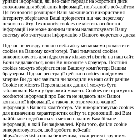
уривки інформації, які веб-сайт передає на жорсткий диск
споживача для зберігання інформації, пов’язаної з веб-сайтом.
Ця технологія розширює Ваші можливості використання
інтернету, зберігаючи Ваші пріоритети під час перегляду
певного сайту. Технологія cookies не містить особистої
інформації і не може жодним чином налаштовувати Вашу
систему або зчитувати інформацію з Вашого жорсткого диска.
Під час перегляду нашого веб-сайту ми можемо розмістити
cookies на Вашому комп'ютері. Такі тимчасові cookies
використовують для підрахунку кількості візитів на наш сайт.
Вони видаляються, коли Ви виходите з браузера. Постійні
cookies можуть зберігатися на Вашому комп'ютері Вашим
браузером. Під час реєстрації цей тип cookies повідомляє:
вперше Ви до нас завітали чи заходили на наш сайт раніше.
Cookie не містять Персональних даних і можуть бути
заблоковані Вами у будь-який момент. Сookies не отримують
особистої інформації про Вас та не надають нам Вашої
контактної інформації, а також не отримують жодної
інформації з Вашого комп'ютера. Ми використовуємо cookies
для визначення характеристик сайту та пропозицій, які Вам
найбільше подобаються з метою надання Вам більше
інформації, в якій Ви зацікавлені. Крім того, файли cookie
використовуються, щоб зробити веб-сайт
https://masterkisti.com.ua безпечним, захищеним і зручним.