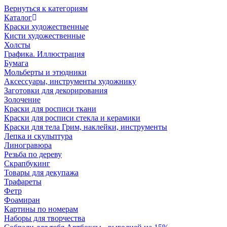
Вернуться к категориям
Каталог
Краски художественные
Кисти художественные
Холсты
Графика. Иллюстрация
Бумага
Мольберты и этюдники
Аксессуары, инструменты художнику
Заготовки для декорирования
Золочение
Краски для росписи ткани
Краски для росписи стекла и керамики
Краски для тела Грим, наклейки, инструменты
Лепка и скульптура
Линогравюра
Резьба по дереву
Скрапбукинг
Товары для декупажа
Трафареты
Фетр
Фоамиран
Картины по номерам
Наборы для творчества