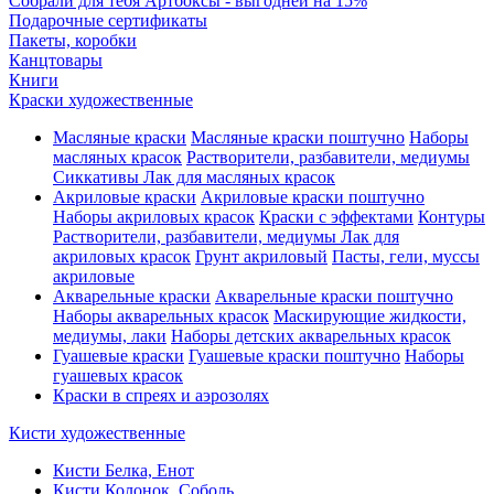
Собрали для тебя Артбоксы - выгодней на 15%
Подарочные сертификаты
Пакеты, коробки
Канцтовары
Книги
Краски художественные
Масляные краски
Масляные краски поштучно
Наборы
масляных красок
Растворители, разбавители, медиумы
Сиккативы
Лак для масляных красок
Акриловые краски
Акриловые краски поштучно
Наборы акриловых красок
Краски с эффектами
Контуры
Растворители, разбавители, медиумы
Лак для
акриловых красок
Грунт акриловый
Пасты, гели, муссы
акриловые
Акварельные краски
Акварельные краски поштучно
Наборы акварельных красок
Маскирующие жидкости,
медиумы, лаки
Наборы детских акварельных красок
Гуашевые краски
Гуашевые краски поштучно
Наборы
гуашевых красок
Краски в спреях и аэрозолях
Кисти художественные
Кисти Белка, Енот
Кисти Колонок, Соболь