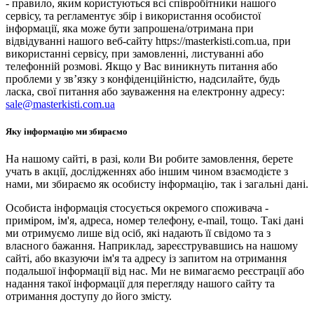
- правило, яким користуються всі співробітники нашого
сервісу, та регламентує збір і використання особистої
інформації, яка може бути запрошена/отримана при
відвідуванні нашого веб-сайту https://masterkisti.com.ua, при
використанні сервісу, при замовленні, листуванні або
телефонній розмові. Якщо у Вас виникнуть питання або
проблеми у зв’язку з конфіденційністю, надсилайте, будь
ласка, свої питання або зауваження на електронну адресу:
sale@masterkisti.com.ua
Яку інформацію ми збираємо
На нашому сайті, в разі, коли Ви робите замовлення, берете
учать в акції, дослідженнях або іншим чином взаємодієте з
нами, ми збираємо як особисту інформацію, так і загальні дані.
Особиста інформація стосується окремого споживача -
приміром, ім'я, адреса, номер телефону, e-mail, тощо. Такі дані
ми отримуємо лише від осіб, які надають її свідомо та з
власного бажання. Наприклад, зареєструвавшись на нашому
сайті, або вказуючи ім'я та адресу із запитом на отримання
подальшої інформації від нас. Ми не вимагаємо реєстрації або
надання такої інформації для перегляду нашого сайту та
отримання доступу до його змісту.