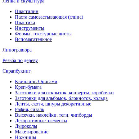
Лепка и скульптура
Пластилин
Паста самозастывающая (глина)
Пластика
Инструменты
Формы, текстурные листы
Вспомагательное
Линогравюра
Резьба по дереву
Скрапбукинг
Квиллинг. Оригами
Креп-бумага
Заготовки для открыток, конверты, коробочки
Заготовки для альбомов, блокнотов, кольца
Ленты, скотч, шнуры декоративные
Рафия, сизаль
Высечки, наклейки, теги, чипборды
Декоративные элементы
Дыроколы
Макетирование
Ножницы