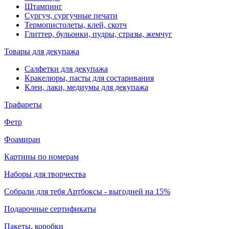
Штампинг
Сургуч, сургучные печати
Термопистолеты, клей, скотч
Глиттер, бульонки, пудры, стразы, жемчуг
Товары для декупажа
Салфетки для декупажа
Кракелюры, пасты для состаривания
Клеи, лаки, медиумы для декупажа
Трафареты
Фетр
Фоамиран
Картины по номерам
Наборы для творчества
Собрали для тебя Артбоксы - выгодней на 15%
Подарочные сертификаты
Пакеты, коробки