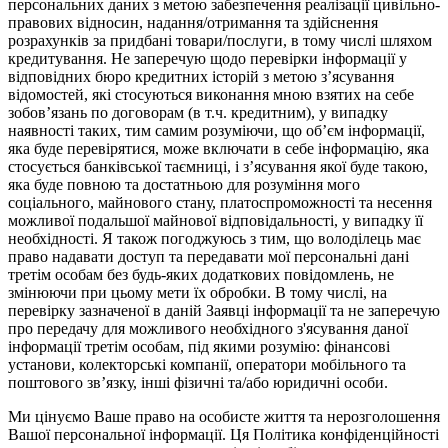
персональних даних з метою забезпечення реалізації цивільно-
правових відносин, надання/отримання та здійснення
розрахунків за придбані товари/послуги, в тому числі шляхом
кредитування. Не заперечую щодо перевірки інформації у
відповідних бюро кредитних історій з метою з’ясування
відомостей, які стосуються виконання мною взятих на себе
зобов’язань по договорам (в т.ч. кредитним), у випадку
наявності таких, тим самим розуміючи, що об’єм інформації,
яка буде перевірятися, може включати в себе інформацію, яка
стосується банківської таємниці, і з’ясування якої буде такою,
яка буде повною та достатньою для розуміння мого
соціального, майнового стану, платоспроможності та несення
можливої подальшої майнової відповідальності, у випадку її
необхідності. Я також погоджуюсь з тим, що володілець має
право надавати доступ та передавати мої персональні дані
третім особам без будь-яких додаткових повідомлень, не
змінюючи при цьому мети їх обробки. В тому числі, на
перевірку зазначеної в даній Заявці інформації та не заперечую
про передачу для можливого необхідного з'ясування даної
інформації третім особам, під якими розумію: фінансові
установи, колекторські компанії, оператори мобільного та
поштового зв’язку, інші фізичні та/або юридичні особи.
Ми цінуємо Ваше право на особисте життя та нерозголошення
Вашої персональної інформації. Ця Політика конфіденційності