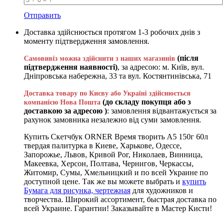
Отправить
Доставка здійснюється протягом 1-3 робочих днів з
моменту підтвердження замовлення.
(після
Самовивіз можна здійснити з наших магазинів
підтвердження наявності)
, за адресою: м. Київ, вул.
Дніпровська набережна, 33 та вул. Костянтинівська, 71
Доставка товару по Києву або Україні здійснюється
(до складу покупця або з
компанією Нова Пошта
доставкою за адресою )
: замовлення відвантажується за
рахунок замовника незалежно від суми замовлення.
Купить Скетчбук ORNER Время творить А5 150г 60л
твердая палитурка в Киеве, Харькове, Одессе,
Запорожье, Львов, Кривой Рог, Николаев, Винница,
Макеевка, Херсон, Полтава, Чернигов, Черкассы,
Житомир, Сумы, Хмельницкий и по всей Украине по
доступной цене. Так же вы можете выбрать и
купить
Бумага для рисунка, чертежная
для художников и
творчества. Широкий ассортимент, быстрая доставка по
всей Украине. Гарантии! Заказывайте в Мастер Кисти!