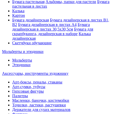
Бумага пастельная
Альбомы, папки для пастели
Бумага
пастельная в листах
Калька
Картон
Бумага дизайнерская
Бумага дизайнерская в листах В1,
В2
Бумага дизайнерская в листах А4
Бумага
дизайнерская в листах 30,5х30,5см
Бумага для
скрапбукинга, дизайнерская в наборе
Калька
дизайнерская
Скетчбуки обучающие
Мольберты и этюдники
Мольберты
Этюдники
Аксессуары, инструменты художнику
Арт-боксы, пеналы, стаканы
Арт-сумки, тубусы
Гипсовые фигуры
Палитры
Масленки, баночки, кистемойки
Точилки, ластики, растушевки
Держатели для сухих материалов