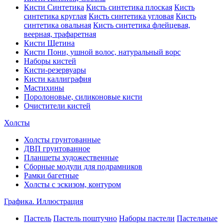
Кисти Синтетика
Кисть синтетика плоская
Кисть
синтетика круглая
Кисть синтетика угловая
Кисть
синтетика овальная
Кисть синтетика флейцевая,
веерная, трафаретная
Кисти Щетина
Кисти Пони, ушной волос, натуральный ворс
Наборы кистей
Кисти-резервуары
Кисти каллиграфия
Мастихины
Поролоновые, силиконовые кисти
Очистители кистей
Холсты
Холсты грунтованные
ДВП грунтованное
Планшеты художественные
Сборные модули для подрамников
Рамки багетные
Холсты c эскизом, контуром
Графика. Иллюстрация
Пастель
Пастель поштучно
Наборы пастели
Пастельные