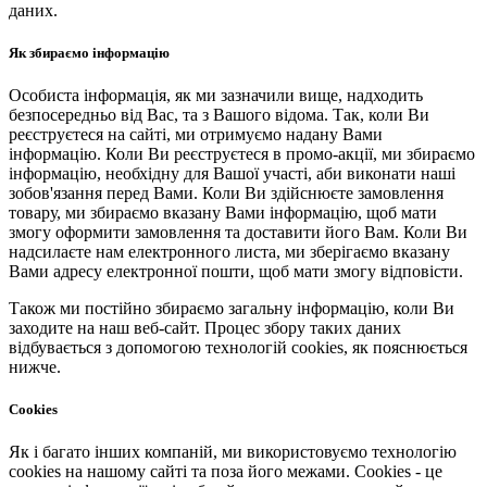
даних.
Як збираємо інформацію
Особиста інформація, як ми зазначили вище, надходить
безпосередньо від Вас, та з Вашого відома. Так, коли Ви
реєструєтеся на сайті, ми отримуємо надану Вами
інформацію. Коли Ви реєструєтеся в промо-акції, ми збираємо
інформацію, необхідну для Вашої участі, аби виконати наші
зобов'язання перед Вами. Коли Ви здійснюєте замовлення
товару, ми збираємо вказану Вами інформацію, щоб мати
змогу оформити замовлення та доставити його Вам. Коли Ви
надсилаєте нам електронного листа, ми зберігаємо вказану
Вами адресу електронної пошти, щоб мати змогу відповісти.
Також ми постійно збираємо загальну інформацію, коли Ви
заходите на наш веб-сайт. Процес збору таких даних
відбувається з допомогою технологій cookies, як пояснюється
нижче.
Cookies
Як і багато інших компаній, ми використовуємо технологію
cookies на нашому сайті та поза його межами. Cookies - це