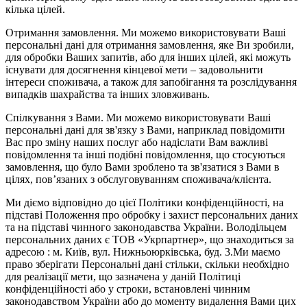
кілька цілей.
Отримання замовлення. Ми можемо використовувати Ваші
персональні дані для отримання замовлення, яке Ви зробили,
для обробки Ваших запитів, або для інших цілей, які можуть
існувати для досягнення кінцевої мети – задовольнити
інтереси споживача, а також для запобігання та розслідування
випадків шахрайства та інших зловживань.
Спілкування з Вами. Ми можемо використовувати Ваші
персональні дані для зв'язку з Вами, наприклад повідомити
Вас про зміну наших послуг або надіслати Вам важливі
повідомлення та інші подібні повідомлення, що стосуються
замовлення, що було Вами зроблено та зв'язатися з Вами в
цілях, пов’язаних з обслуговуванням споживача/клієнта.
Ми діємо відповідно до цієї Політики конфіденційності, на
підставі Положення про обробку і захист персональних даних
та на підставі чинного законодавства України. Володільцем
персональних даних є ТОВ «Укрпартнер», що знаходиться за
адресою : м. Київ, вул. Нижньоюркiвська, буд. 3.Ми маємо
право зберігати Персональні дані стільки, скільки необхідно
для реалізації мети, що зазначена у даній Політиці
конфіденційності або у строки, встановлені чинним
законодавством України або до моменту видалення Вами цих