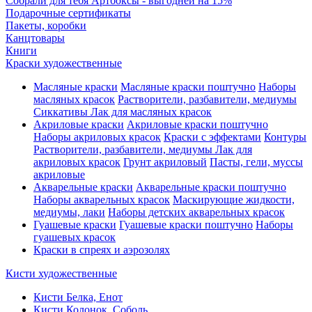
Собрали для тебя Артбоксы - выгодней на 15%
Подарочные сертификаты
Пакеты, коробки
Канцтовары
Книги
Краски художественные
Масляные краски
Масляные краски поштучно
Наборы
масляных красок
Растворители, разбавители, медиумы
Сиккативы
Лак для масляных красок
Акриловые краски
Акриловые краски поштучно
Наборы акриловых красок
Краски с эффектами
Контуры
Растворители, разбавители, медиумы
Лак для
акриловых красок
Грунт акриловый
Пасты, гели, муссы
акриловые
Акварельные краски
Акварельные краски поштучно
Наборы акварельных красок
Маскирующие жидкости,
медиумы, лаки
Наборы детских акварельных красок
Гуашевые краски
Гуашевые краски поштучно
Наборы
гуашевых красок
Краски в спреях и аэрозолях
Кисти художественные
Кисти Белка, Енот
Кисти Колонок, Соболь