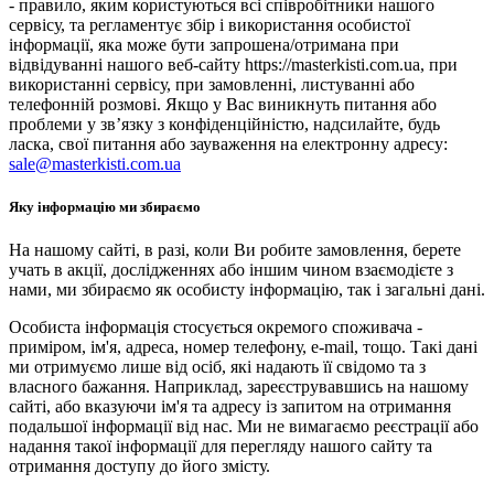
- правило, яким користуються всі співробітники нашого
сервісу, та регламентує збір і використання особистої
інформації, яка може бути запрошена/отримана при
відвідуванні нашого веб-сайту https://masterkisti.com.ua, при
використанні сервісу, при замовленні, листуванні або
телефонній розмові. Якщо у Вас виникнуть питання або
проблеми у зв’язку з конфіденційністю, надсилайте, будь
ласка, свої питання або зауваження на електронну адресу:
sale@masterkisti.com.ua
Яку інформацію ми збираємо
На нашому сайті, в разі, коли Ви робите замовлення, берете
учать в акції, дослідженнях або іншим чином взаємодієте з
нами, ми збираємо як особисту інформацію, так і загальні дані.
Особиста інформація стосується окремого споживача -
приміром, ім'я, адреса, номер телефону, e-mail, тощо. Такі дані
ми отримуємо лише від осіб, які надають її свідомо та з
власного бажання. Наприклад, зареєструвавшись на нашому
сайті, або вказуючи ім'я та адресу із запитом на отримання
подальшої інформації від нас. Ми не вимагаємо реєстрації або
надання такої інформації для перегляду нашого сайту та
отримання доступу до його змісту.