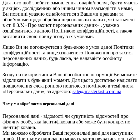
Для того щоб зробити замовлення товарів/послуг, брати участь
у акціях, дослідженнях або іншим чином взаємодіяти з нами,
Ви повинні уважно ознайомитися з Вашими правами та
обов’язками щодо обробки персональних даних, які зазначені
в ст. 8 З.У. «Про захист персональних даних» , уважно
ознайомитися з даною Політикою конфіденційності, а також
висловити свою повну згоду з їх умовами.
Якщо Ви не погоджуєтеся з будь-якою з умов даної Політики
конфіденційності та вищезазначеного Положення про захист
персональних даних, будь ласка, не надавайте особисту
інформацію.
Згоду на використання Вашої особистої інформації Ви можете
відкликати в будь-який момент. Для цього достатньо надіслати
повідомлення електронною поштою, з поміткою в темі листа
«Персональні дані», за адресою:
sale@masterkisti.com.ua
Чому ми обробляємо персональні дані
Персональні дані - відомості чи сукупність відомостей про
фізичну особу, яка ідентифікована або може бути конкретно
ідентифікована.
Ми можемо обробляти Ваші персональні дані для наступних
цілей. При цьому одночасно можуть застосовуватися одна або