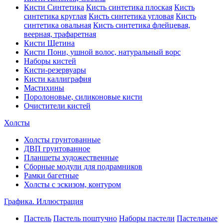
Кисти Синтетика
Кисть синтетика плоская
Кисть
синтетика круглая
Кисть синтетика угловая
Кисть
синтетика овальная
Кисть синтетика флейцевая,
веерная, трафаретная
Кисти Щетина
Кисти Пони, ушной волос, натуральный ворс
Наборы кистей
Кисти-резервуары
Кисти каллиграфия
Мастихины
Поролоновые, силиконовые кисти
Очистители кистей
Холсты
Холсты грунтованные
ДВП грунтованное
Планшеты художественные
Сборные модули для подрамников
Рамки багетные
Холсты c эскизом, контуром
Графика. Иллюстрация
Пастель
Пастель поштучно
Наборы пастели
Пастельные