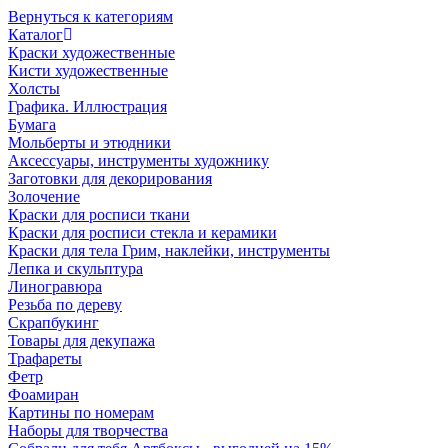
Вернуться к категориям
Каталог
Краски художественные
Кисти художественные
Холсты
Графика. Иллюстрация
Бумага
Мольберты и этюдники
Аксессуары, инструменты художнику
Заготовки для декорирования
Золочение
Краски для росписи ткани
Краски для росписи стекла и керамики
Краски для тела Грим, наклейки, инструменты
Лепка и скульптура
Линогравюра
Резьба по дереву
Скрапбукинг
Товары для декупажа
Трафареты
Фетр
Фоамиран
Картины по номерам
Наборы для творчества