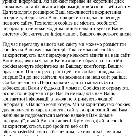
уривки інформації, які веб-сайт передає на жорсткий диск
споживача для зберігання інформації, пов’язаної з веб-сайтом.
Ця технологія розширює Ваші можливості використання
інтернету, зберігаючи Ваші пріоритети під час перегляду
певного сайту. Технологія cookies не містить особистої
інформації і не може жодним чином налаштовувати Вашу
систему або зчитувати інформацію з Вашого жорсткого диска.
Під час перегляду нашого веб-сайту ми можемо розмістити
cookies на Вашому комп'ютері. Такі тимчасові cookies
використовують для підрахунку кількості візитів на наш сайт.
Вони видаляються, коли Ви виходите з браузера. Постійні
cookies можуть зберігатися на Вашому комп'ютері Вашим
браузером. Під час реєстрації цей тип cookies повідомляє:
вперше Ви до нас завітали чи заходили на наш сайт раніше.
Cookie не містять Персональних даних і можуть бути
заблоковані Вами у будь-який момент. Сookies не отримують
особистої інформації про Вас та не надають нам Вашої
контактної інформації, а також не отримують жодної
інформації з Вашого комп'ютера. Ми використовуємо cookies
для визначення характеристик сайту та пропозицій, які Вам
найбільше подобаються з метою надання Вам більше
інформації, в якій Ви зацікавлені. Крім того, файли cookie
використовуються, щоб зробити веб-сайт
https://masterkisti.com.ua безпечним, захищеним і зручним.