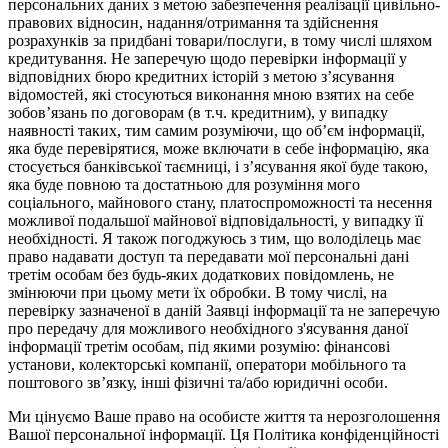
персональних даних з метою забезпечення реалізації цивільно-
правових відносин, надання/отримання та здійснення
розрахунків за придбані товари/послуги, в тому числі шляхом
кредитування. Не заперечую щодо перевірки інформації у
відповідних бюро кредитних історій з метою з’ясування
відомостей, які стосуються виконання мною взятих на себе
зобов’язань по договорам (в т.ч. кредитним), у випадку
наявності таких, тим самим розуміючи, що об’єм інформації,
яка буде перевірятися, може включати в себе інформацію, яка
стосується банківської таємниці, і з’ясування якої буде такою,
яка буде повною та достатньою для розуміння мого
соціального, майнового стану, платоспроможності та несення
можливої подальшої майнової відповідальності, у випадку її
необхідності. Я також погоджуюсь з тим, що володілець має
право надавати доступ та передавати мої персональні дані
третім особам без будь-яких додаткових повідомлень, не
змінюючи при цьому мети їх обробки. В тому числі, на
перевірку зазначеної в даній Заявці інформації та не заперечую
про передачу для можливого необхідного з'ясування даної
інформації третім особам, під якими розумію: фінансові
установи, колекторські компанії, оператори мобільного та
поштового зв’язку, інші фізичні та/або юридичні особи.
Ми цінуємо Ваше право на особисте життя та нерозголошення
Вашої персональної інформації. Ця Політика конфіденційності