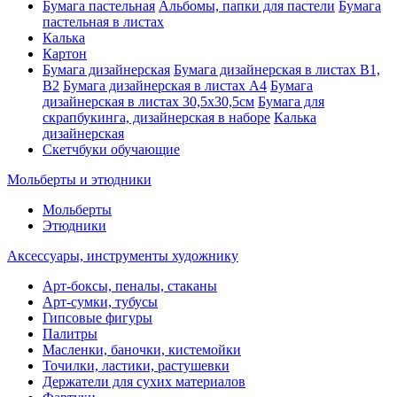
Бумага пастельная
Альбомы, папки для пастели
Бумага
пастельная в листах
Калька
Картон
Бумага дизайнерская
Бумага дизайнерская в листах В1,
В2
Бумага дизайнерская в листах А4
Бумага
дизайнерская в листах 30,5х30,5см
Бумага для
скрапбукинга, дизайнерская в наборе
Калька
дизайнерская
Скетчбуки обучающие
Мольберты и этюдники
Мольберты
Этюдники
Аксессуары, инструменты художнику
Арт-боксы, пеналы, стаканы
Арт-сумки, тубусы
Гипсовые фигуры
Палитры
Масленки, баночки, кистемойки
Точилки, ластики, растушевки
Держатели для сухих материалов