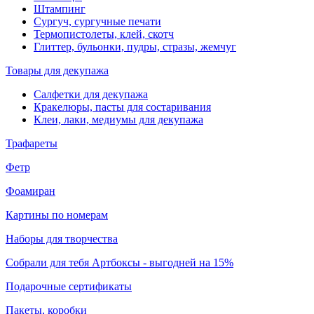
Штампинг
Сургуч, сургучные печати
Термопистолеты, клей, скотч
Глиттер, бульонки, пудры, стразы, жемчуг
Товары для декупажа
Салфетки для декупажа
Кракелюры, пасты для состаривания
Клеи, лаки, медиумы для декупажа
Трафареты
Фетр
Фоамиран
Картины по номерам
Наборы для творчества
Собрали для тебя Артбоксы - выгодней на 15%
Подарочные сертификаты
Пакеты, коробки