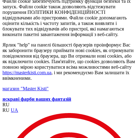
Файли cookie забезпечують підтримку функцій безпеки та їх
запуск. Файли cookie також дозволяють відстежувати
порушення ПОЛІТИКИ КОНФІДЕНЦІЙНОСТІ
відвідувачами або пристроями. Файли cookie допомагають
оцінити кількість і частоту запитів, а також виявляти і
блокувати тих відвідувачів або пристрої, які намагаються
виконати пакетні завантаження інформації з веб-сайту.
Ярлик "help" на панелі більшості браузерів проінформує Вас
як заборонити браузеру приймати нові cookies, як отримувати
повідомлення від браузера, що Ви отримали нові cookies, або
як відключити cookies. Пам'ятайте, що cookies дозволяють Вам
повною мірою користуватися всіма можливостями веб-сайту
https://masterkisti.com.ua
, і ми рекомендуємо Вам залишати їх
ввімкненими.
магазин "Master Kisti"
яскраві фарби ваших фантазій
RU
RU
UA