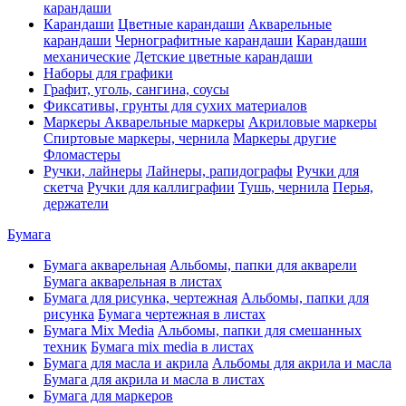
карандаши
Карандаши
Цветные карандаши
Акварельные
карандаши
Чернографитные карандаши
Карандаши
механические
Детские цветные карандаши
Наборы для графики
Графит, уголь, сангина, соусы
Фиксативы, грунты для сухих материалов
Маркеры
Акварельные маркеры
Акриловые маркеры
Спиртовые маркеры, чернила
Маркеры другие
Фломастеры
Ручки, лайнеры
Лайнеры, рапидографы
Ручки для
скетча
Ручки для каллиграфии
Тушь, чернила
Перья,
держатели
Бумага
Бумага акварельная
Альбомы, папки для акварели
Бумага акварельная в листах
Бумага для рисунка, чертежная
Альбомы, папки для
рисунка
Бумага чертежная в листах
Бумага Mix Media
Альбомы, папки для смешанных
техник
Бумага mix media в листах
Бумага для масла и акрила
Альбомы для акрила и масла
Бумага для акрила и масла в листах
Бумага для маркеров