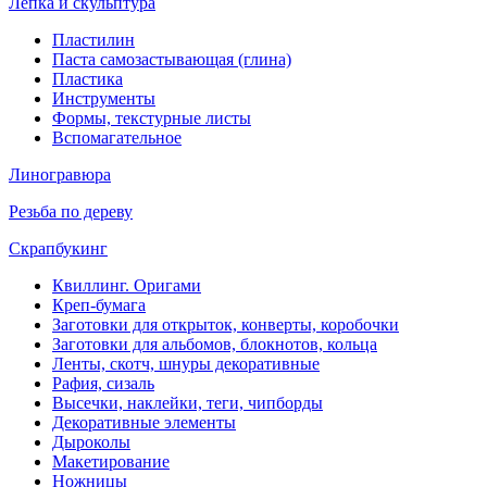
Лепка и скульптура
Пластилин
Паста самозастывающая (глина)
Пластика
Инструменты
Формы, текстурные листы
Вспомагательное
Линогравюра
Резьба по дереву
Скрапбукинг
Квиллинг. Оригами
Креп-бумага
Заготовки для открыток, конверты, коробочки
Заготовки для альбомов, блокнотов, кольца
Ленты, скотч, шнуры декоративные
Рафия, сизаль
Высечки, наклейки, теги, чипборды
Декоративные элементы
Дыроколы
Макетирование
Ножницы