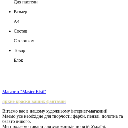
Для пастели
Размер
А4
Состав
С хлопком
Товар
Блок
Магазин "Master Kisti"
яркие краски ваших фантазий
Вітаємо вас в нашому художньому інтернет-магазині!
Маємо усе необхідне для творчості: фарби, пензлі, полотна та
багато іншого.
Ми продаємо товари для художників по всій Україні.