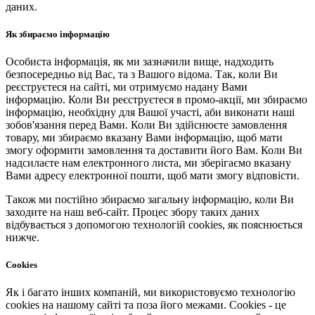
даних.
Як збираємо інформацію
Особиста інформація, як ми зазначили вище, надходить
безпосередньо від Вас, та з Вашого відома. Так, коли Ви
реєструєтеся на сайті, ми отримуємо надану Вами
інформацію. Коли Ви реєструєтеся в промо-акції, ми збираємо
інформацію, необхідну для Вашої участі, аби виконати наші
зобов'язання перед Вами. Коли Ви здійснюєте замовлення
товару, ми збираємо вказану Вами інформацію, щоб мати
змогу оформити замовлення та доставити його Вам. Коли Ви
надсилаєте нам електронного листа, ми зберігаємо вказану
Вами адресу електронної пошти, щоб мати змогу відповісти.
Також ми постійно збираємо загальну інформацію, коли Ви
заходите на наш веб-сайт. Процес збору таких даних
відбувається з допомогою технологій cookies, як пояснюється
нижче.
Cookies
Як і багато інших компаній, ми використовуємо технологію
cookies на нашому сайті та поза його межами. Cookies - це