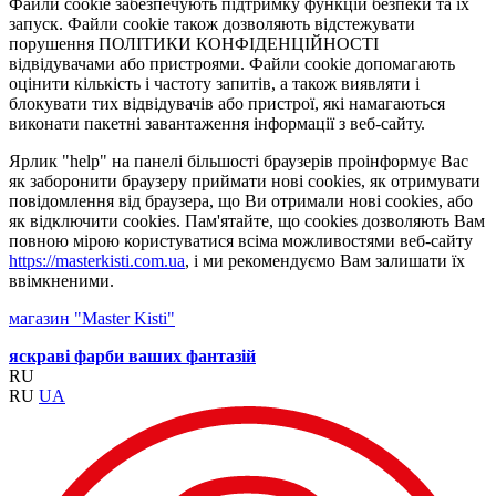
Файли cookie забезпечують підтримку функцій безпеки та їх
запуск. Файли cookie також дозволяють відстежувати
порушення ПОЛІТИКИ КОНФІДЕНЦІЙНОСТІ
відвідувачами або пристроями. Файли cookie допомагають
оцінити кількість і частоту запитів, а також виявляти і
блокувати тих відвідувачів або пристрої, які намагаються
виконати пакетні завантаження інформації з веб-сайту.
Ярлик "help" на панелі більшості браузерів проінформує Вас
як заборонити браузеру приймати нові cookies, як отримувати
повідомлення від браузера, що Ви отримали нові cookies, або
як відключити cookies. Пам'ятайте, що cookies дозволяють Вам
повною мірою користуватися всіма можливостями веб-сайту
https://masterkisti.com.ua
, і ми рекомендуємо Вам залишати їх
ввімкненими.
магазин "Master Kisti"
яскраві фарби ваших фантазій
RU
RU
UA