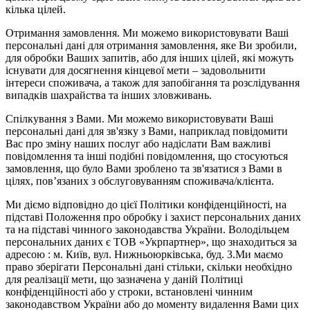
кілька цілей.
Отримання замовлення. Ми можемо використовувати Ваші
персональні дані для отримання замовлення, яке Ви зробили,
для обробки Ваших запитів, або для інших цілей, які можуть
існувати для досягнення кінцевої мети – задовольнити
інтереси споживача, а також для запобігання та розслідування
випадків шахрайства та інших зловживань.
Спілкування з Вами. Ми можемо використовувати Ваші
персональні дані для зв'язку з Вами, наприклад повідомити
Вас про зміну наших послуг або надіслати Вам важливі
повідомлення та інші подібні повідомлення, що стосуються
замовлення, що було Вами зроблено та зв'язатися з Вами в
цілях, пов’язаних з обслуговуванням споживача/клієнта.
Ми діємо відповідно до цієї Політики конфіденційності, на
підставі Положення про обробку і захист персональних даних
та на підставі чинного законодавства України. Володільцем
персональних даних є ТОВ «Укрпартнер», що знаходиться за
адресою : м. Київ, вул. Нижньоюркiвська, буд. 3.Ми маємо
право зберігати Персональні дані стільки, скільки необхідно
для реалізації мети, що зазначена у даній Політиці
конфіденційності або у строки, встановлені чинним
законодавством України або до моменту видалення Вами цих