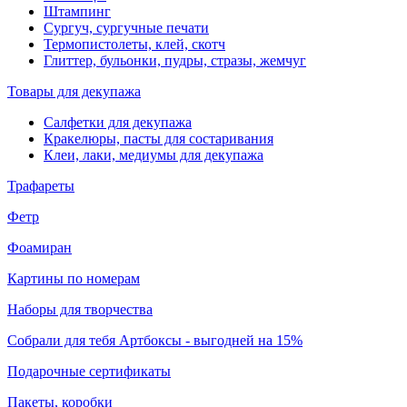
Штампинг
Сургуч, сургучные печати
Термопистолеты, клей, скотч
Глиттер, бульонки, пудры, стразы, жемчуг
Товары для декупажа
Салфетки для декупажа
Кракелюры, пасты для состаривания
Клеи, лаки, медиумы для декупажа
Трафареты
Фетр
Фоамиран
Картины по номерам
Наборы для творчества
Собрали для тебя Артбоксы - выгодней на 15%
Подарочные сертификаты
Пакеты, коробки