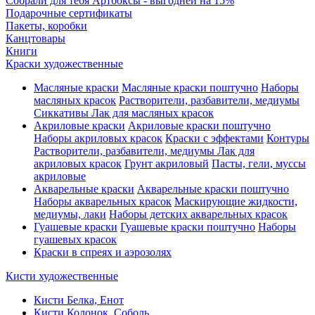
Собрали для тебя Артбоксы - выгодней на 15%
Подарочные сертификаты
Пакеты, коробки
Канцтовары
Книги
Краски художественные
Масляные краски
Масляные краски поштучно
Наборы
масляных красок
Растворители, разбавители, медиумы
Сиккативы
Лак для масляных красок
Акриловые краски
Акриловые краски поштучно
Наборы акриловых красок
Краски с эффектами
Контуры
Растворители, разбавители, медиумы
Лак для
акриловых красок
Грунт акриловый
Пасты, гели, муссы
акриловые
Акварельные краски
Акварельные краски поштучно
Наборы акварельных красок
Маскирующие жидкости,
медиумы, лаки
Наборы детских акварельных красок
Гуашевые краски
Гуашевые краски поштучно
Наборы
гуашевых красок
Краски в спреях и аэрозолях
Кисти художественные
Кисти Белка, Енот
Кисти Колонок, Соболь