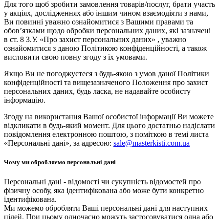
Для того щоб зробити замовлення товарів/послуг, брати участь
у акціях, дослідженнях або іншим чином взаємодіяти з нами,
Ви повинні уважно ознайомитися з Вашими правами та
обов’язками щодо обробки персональних даних, які зазначені
в ст. 8 З.У. «Про захист персональних даних» , уважно
ознайомитися з даною Політикою конфіденційності, а також
висловити свою повну згоду з їх умовами.
Якщо Ви не погоджуєтеся з будь-якою з умов даної Політики
конфіденційності та вищезазначеного Положення про захист
персональних даних, будь ласка, не надавайте особисту
інформацію.
Згоду на використання Вашої особистої інформації Ви можете
відкликати в будь-який момент. Для цього достатньо надіслати
повідомлення електронною поштою, з поміткою в темі листа
«Персональні дані», за адресою:
sale@masterkisti.com.ua
Чому ми обробляємо персональні дані
Персональні дані - відомості чи сукупність відомостей про
фізичну особу, яка ідентифікована або може бути конкретно
ідентифікована.
Ми можемо обробляти Ваші персональні дані для наступних
цілей. При цьому одночасно можуть застосовуватися одна або