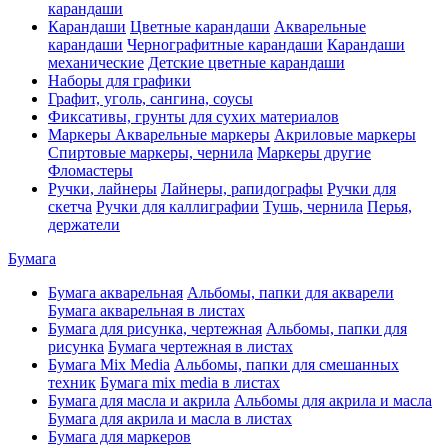
карандаши
Карандаши
Цветные карандаши
Акварельные
карандаши
Чернографитные карандаши
Карандаши
механические
Детские цветные карандаши
Наборы для графики
Графит, уголь, сангина, соусы
Фиксативы, грунты для сухих материалов
Маркеры
Акварельные маркеры
Акриловые маркеры
Спиртовые маркеры, чернила
Маркеры другие
Фломастеры
Ручки, лайнеры
Лайнеры, рапидографы
Ручки для
скетча
Ручки для каллиграфии
Тушь, чернила
Перья,
держатели
Бумага
Бумага акварельная
Альбомы, папки для акварели
Бумага акварельная в листах
Бумага для рисунка, чертежная
Альбомы, папки для
рисунка
Бумага чертежная в листах
Бумага Mix Media
Альбомы, папки для смешанных
техник
Бумага mix media в листах
Бумага для масла и акрила
Альбомы для акрила и масла
Бумага для акрила и масла в листах
Бумага для маркеров