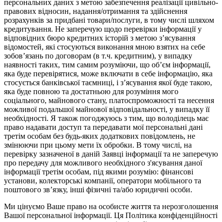
персональних даних з метою забезпечення реалізації цивільно-
правових відносин, надання/отримання та здійснення
розрахунків за придбані товари/послуги, в тому числі шляхом
кредитування. Не заперечую щодо перевірки інформації у
відповідних бюро кредитних історій з метою з’ясування
відомостей, які стосуються виконання мною взятих на себе
зобов’язань по договорам (в т.ч. кредитним), у випадку
наявності таких, тим самим розуміючи, що об’єм інформації,
яка буде перевірятися, може включати в себе інформацію, яка
стосується банківської таємниці, і з’ясування якої буде такою,
яка буде повною та достатньою для розуміння мого
соціального, майнового стану, платоспроможності та несення
можливої подальшої майнової відповідальності, у випадку її
необхідності. Я також погоджуюсь з тим, що володілець має
право надавати доступ та передавати мої персональні дані
третім особам без будь-яких додаткових повідомлень, не
змінюючи при цьому мети їх обробки. В тому числі, на
перевірку зазначеної в даній Заявці інформації та не заперечую
про передачу для можливого необхідного з'ясування даної
інформації третім особам, під якими розумію: фінансові
установи, колекторські компанії, оператори мобільного та
поштового зв’язку, інші фізичні та/або юридичні особи.
Ми цінуємо Ваше право на особисте життя та нерозголошення
Вашої персональної інформації. Ця Політика конфіденційності