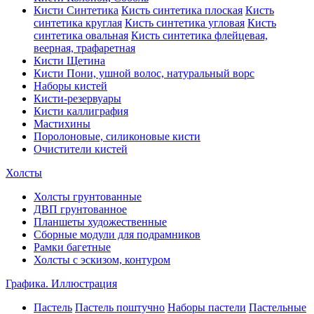
Кисти Синтетика
Кисть синтетика плоская
Кисть
синтетика круглая
Кисть синтетика угловая
Кисть
синтетика овальная
Кисть синтетика флейцевая,
веерная, трафаретная
Кисти Щетина
Кисти Пони, ушной волос, натуральный ворс
Наборы кистей
Кисти-резервуары
Кисти каллиграфия
Мастихины
Поролоновые, силиконовые кисти
Очистители кистей
Холсты
Холсты грунтованные
ДВП грунтованное
Планшеты художественные
Сборные модули для подрамников
Рамки багетные
Холсты c эскизом, контуром
Графика. Иллюстрация
Пастель
Пастель поштучно
Наборы пастели
Пастельные