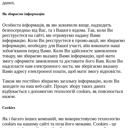
даних.
Як збираємо інформацію
Особиста інформація, як ми зазначили вище, надходить
безпосередньо від Вас, та з Вашого відома. Так, коли Ви
реєструєтеся на сайті, ми отримуємо надану Вами
інформацію. Коли Ви реєструєтеся в промо-акції, ми збираємо
інформацію, необхідну для Вашої участі, аби виконати наші
зобов'язання перед Вами. Коли Ви здійснюєте замовлення
товару, ми збираємо вказану Вами інформацію, щоб мати
змогу оформити замовлення та доставити його Вам. Коли Ви
надсилаєте нам електронного листа, ми зберігаємо вказану
Вами адресу електронної пошти, щоб мати змогу відповісти.
Також ми постійно збираємо загальну інформацію, коли Ви
заходите на наш веб-сайт. Процес збору таких даних
відбувається з допомогою технологій cookies, як пояснюється
нижче.
Cookies
Як і багато інших компаній, ми використовуємо технологію
cookies на нашому сайті та поза його межами. Cookies - це