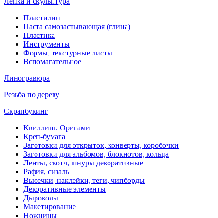
Лепка и скульптура
Пластилин
Паста самозастывающая (глина)
Пластика
Инструменты
Формы, текстурные листы
Вспомагательное
Линогравюра
Резьба по дереву
Скрапбукинг
Квиллинг. Оригами
Креп-бумага
Заготовки для открыток, конверты, коробочки
Заготовки для альбомов, блокнотов, кольца
Ленты, скотч, шнуры декоративные
Рафия, сизаль
Высечки, наклейки, теги, чипборды
Декоративные элементы
Дыроколы
Макетирование
Ножницы