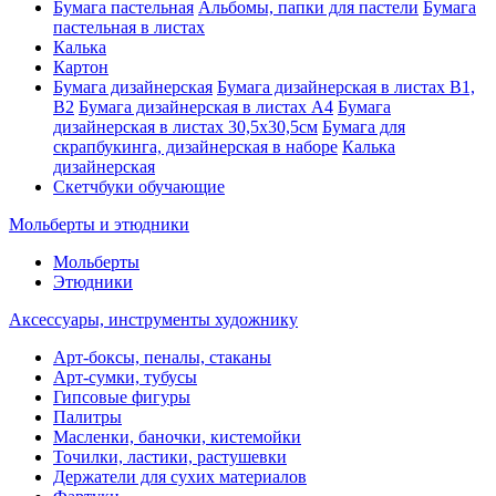
Бумага пастельная
Альбомы, папки для пастели
Бумага
пастельная в листах
Калька
Картон
Бумага дизайнерская
Бумага дизайнерская в листах В1,
В2
Бумага дизайнерская в листах А4
Бумага
дизайнерская в листах 30,5х30,5см
Бумага для
скрапбукинга, дизайнерская в наборе
Калька
дизайнерская
Скетчбуки обучающие
Мольберты и этюдники
Мольберты
Этюдники
Аксессуары, инструменты художнику
Арт-боксы, пеналы, стаканы
Арт-сумки, тубусы
Гипсовые фигуры
Палитры
Масленки, баночки, кистемойки
Точилки, ластики, растушевки
Держатели для сухих материалов