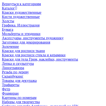
Вернуться к категориям
Каталог
Краски художественные
Кисти художественные
Холсты
Графика. Иллюстрация
Бумага
Мольберты и этюдники
Аксессуары, инструменты художнику
Заготовки для декорирования
Золочение
Краски для росписи ткани
Краски для росписи стекла и керамики
Краски для тела Грим, наклейки, инструменты
Лепка и скульптура
Линогравюра
Резьба по дереву
Скрапбукинг
Товары для декупажа
Трафареты
Фетр
Фоамиран
Картины по номерам
Наборы для творчества