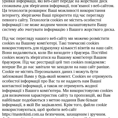
уривки інформації, які веб-сайт передає на жорсткий диск
споживача для зберігання інформації, пов’язаної з веб-сайтом.
Ця технологія розширює Ваші можливості використання
інтернету, зберігаючи Ваші пріоритети під час перегляду
певного сайту. Технологія cookies не містить особистої
інформації і не може жодним чином налаштовувати Вашу
систему або зчитувати інформацію з Вашого жорсткого диска.
Під час перегляду нашого веб-сайту ми можемо розмістити
cookies на Вашому комп'ютері. Такі тимчасові cookies
використовують для підрахунку кількості візитів на наш сайт.
Вони видаляються, коли Ви виходите з браузера. Постійні
cookies можуть зберігатися на Вашому комп'ютері Вашим
браузером. Під час реєстрації цей тип cookies повідомляє:
вперше Ви до нас завітали чи заходили на наш сайт раніше.
Cookie не містять Персональних даних і можуть бути
заблоковані Вами у будь-який момент. Сookies не отримують
особистої інформації про Вас та не надають нам Вашої
контактної інформації, а також не отримують жодної
інформації з Вашого комп'ютера. Ми використовуємо cookies
для визначення характеристик сайту та пропозицій, які Вам
найбільше подобаються з метою надання Вам більше
інформації, в якій Ви зацікавлені. Крім того, файли cookie
використовуються, щоб зробити веб-сайт
https://masterkisti.com.ua безпечним, захищеним і зручним.