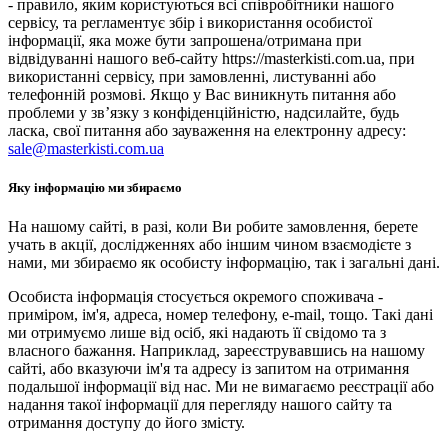
- правило, яким користуються всі співробітники нашого
сервісу, та регламентує збір і використання особистої
інформації, яка може бути запрошена/отримана при
відвідуванні нашого веб-сайту https://masterkisti.com.ua, при
використанні сервісу, при замовленні, листуванні або
телефонній розмові. Якщо у Вас виникнуть питання або
проблеми у зв’язку з конфіденційністю, надсилайте, будь
ласка, свої питання або зауваження на електронну адресу:
sale@masterkisti.com.ua
Яку інформацію ми збираємо
На нашому сайті, в разі, коли Ви робите замовлення, берете
учать в акції, дослідженнях або іншим чином взаємодієте з
нами, ми збираємо як особисту інформацію, так і загальні дані.
Особиста інформація стосується окремого споживача -
приміром, ім'я, адреса, номер телефону, e-mail, тощо. Такі дані
ми отримуємо лише від осіб, які надають її свідомо та з
власного бажання. Наприклад, зареєструвавшись на нашому
сайті, або вказуючи ім'я та адресу із запитом на отримання
подальшої інформації від нас. Ми не вимагаємо реєстрації або
надання такої інформації для перегляду нашого сайту та
отримання доступу до його змісту.