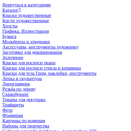
Вернуться к категориям
Каталог
Краски художественные
Кисти художественные
Холсты
Графика. Иллюстрация
Бумага
Мольберты и этюдники
Аксессуары, инструменты художнику
Заготовки для декорирования
Золочение
Краски для росписи ткани
Краски для росписи стекла и керамики
Краски для тела Грим, наклейки, инструменты
Лепка и скульптура
Линогравюра
Резьба по дереву
Скрапбукинг
Товары для декупажа
Трафареты
Фетр
Фоамиран
Картины по номерам
Наборы для творчества