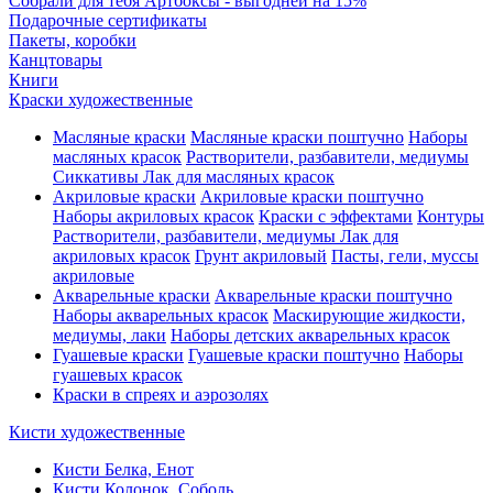
Собрали для тебя Артбоксы - выгодней на 15%
Подарочные сертификаты
Пакеты, коробки
Канцтовары
Книги
Краски художественные
Масляные краски
Масляные краски поштучно
Наборы
масляных красок
Растворители, разбавители, медиумы
Сиккативы
Лак для масляных красок
Акриловые краски
Акриловые краски поштучно
Наборы акриловых красок
Краски с эффектами
Контуры
Растворители, разбавители, медиумы
Лак для
акриловых красок
Грунт акриловый
Пасты, гели, муссы
акриловые
Акварельные краски
Акварельные краски поштучно
Наборы акварельных красок
Маскирующие жидкости,
медиумы, лаки
Наборы детских акварельных красок
Гуашевые краски
Гуашевые краски поштучно
Наборы
гуашевых красок
Краски в спреях и аэрозолях
Кисти художественные
Кисти Белка, Енот
Кисти Колонок, Соболь