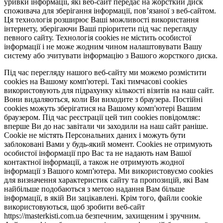
уривки інформації, які веб-сайт передає на жорсткий диск
споживача для зберігання інформації, пов’язаної з веб-сайтом.
Ця технологія розширює Ваші можливості використання
інтернету, зберігаючи Ваші пріоритети під час перегляду
певного сайту. Технологія cookies не містить особистої
інформації і не може жодним чином налаштовувати Вашу
систему або зчитувати інформацію з Вашого жорсткого диска.
Під час перегляду нашого веб-сайту ми можемо розмістити
cookies на Вашому комп'ютері. Такі тимчасові cookies
використовують для підрахунку кількості візитів на наш сайт.
Вони видаляються, коли Ви виходите з браузера. Постійні
cookies можуть зберігатися на Вашому комп'ютері Вашим
браузером. Під час реєстрації цей тип cookies повідомляє:
вперше Ви до нас завітали чи заходили на наш сайт раніше.
Cookie не містять Персональних даних і можуть бути
заблоковані Вами у будь-який момент. Сookies не отримують
особистої інформації про Вас та не надають нам Вашої
контактної інформації, а також не отримують жодної
інформації з Вашого комп'ютера. Ми використовуємо cookies
для визначення характеристик сайту та пропозицій, які Вам
найбільше подобаються з метою надання Вам більше
інформації, в якій Ви зацікавлені. Крім того, файли cookie
використовуються, щоб зробити веб-сайт
https://masterkisti.com.ua безпечним, захищеним і зручним.