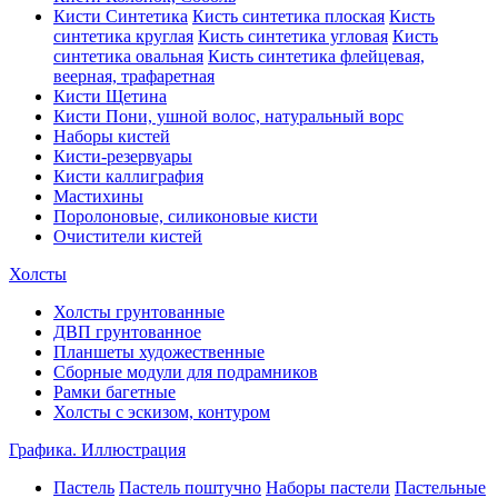
Кисти Синтетика
Кисть синтетика плоская
Кисть
синтетика круглая
Кисть синтетика угловая
Кисть
синтетика овальная
Кисть синтетика флейцевая,
веерная, трафаретная
Кисти Щетина
Кисти Пони, ушной волос, натуральный ворс
Наборы кистей
Кисти-резервуары
Кисти каллиграфия
Мастихины
Поролоновые, силиконовые кисти
Очистители кистей
Холсты
Холсты грунтованные
ДВП грунтованное
Планшеты художественные
Сборные модули для подрамников
Рамки багетные
Холсты c эскизом, контуром
Графика. Иллюстрация
Пастель
Пастель поштучно
Наборы пастели
Пастельные