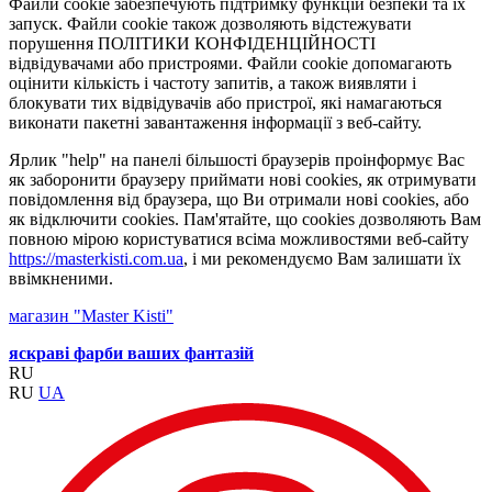
Файли cookie забезпечують підтримку функцій безпеки та їх
запуск. Файли cookie також дозволяють відстежувати
порушення ПОЛІТИКИ КОНФІДЕНЦІЙНОСТІ
відвідувачами або пристроями. Файли cookie допомагають
оцінити кількість і частоту запитів, а також виявляти і
блокувати тих відвідувачів або пристрої, які намагаються
виконати пакетні завантаження інформації з веб-сайту.
Ярлик "help" на панелі більшості браузерів проінформує Вас
як заборонити браузеру приймати нові cookies, як отримувати
повідомлення від браузера, що Ви отримали нові cookies, або
як відключити cookies. Пам'ятайте, що cookies дозволяють Вам
повною мірою користуватися всіма можливостями веб-сайту
https://masterkisti.com.ua
, і ми рекомендуємо Вам залишати їх
ввімкненими.
магазин "Master Kisti"
яскраві фарби ваших фантазій
RU
RU
UA