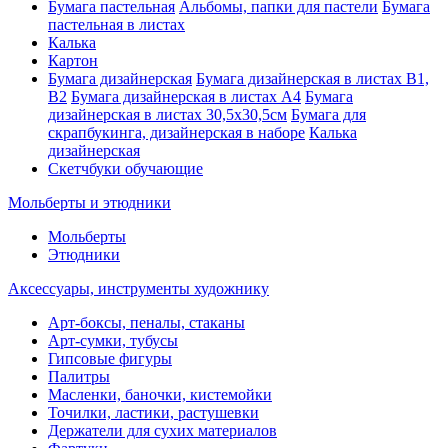
Бумага пастельная
Альбомы, папки для пастели
Бумага
пастельная в листах
Калька
Картон
Бумага дизайнерская
Бумага дизайнерская в листах В1,
В2
Бумага дизайнерская в листах А4
Бумага
дизайнерская в листах 30,5х30,5см
Бумага для
скрапбукинга, дизайнерская в наборе
Калька
дизайнерская
Скетчбуки обучающие
Мольберты и этюдники
Мольберты
Этюдники
Аксессуары, инструменты художнику
Арт-боксы, пеналы, стаканы
Арт-сумки, тубусы
Гипсовые фигуры
Палитры
Масленки, баночки, кистемойки
Точилки, ластики, растушевки
Держатели для сухих материалов