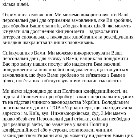
кілька цілей.
Отримання замовлення. Ми можемо використовувати Ваші
персональні дані для отримання замовлення, яке Ви зробили,
для обробки Ваших запитів, або для інших цілей, які можуть
існувати для досягнення кінцевої мети – задовольнити
інтереси споживача, а також для запобігання та розслідування
випадків шахрайства та інших зловживань.
Спілкування з Вами. Ми можемо використовувати Ваші
персональні дані для зв'язку з Вами, наприклад повідомити
Вас про зміну наших послуг або надіслати Вам важливі
повідомлення та інші подібні повідомлення, що стосуються
замовлення, що було Вами зроблено та зв'язатися з Вами в
цілях, пов’язаних з обслуговуванням споживача/клієнта.
Ми діємо відповідно до цієї Політики конфіденційності, на
підставі Положення про обробку і захист персональних даних
та на підставі чинного законодавства України. Володільцем
персональних даних є ТОВ «Укрпартнер», що знаходиться за
адресою : м. Київ, вул. Нижньоюркiвська, буд. 3.Ми маємо
право зберігати Персональні дані стільки, скільки необхідно
для реалізації мети, що зазначена у даній Політиці
конфіденційності або у строки, встановлені чинним
законодавством України або до моменту видалення Вами цих