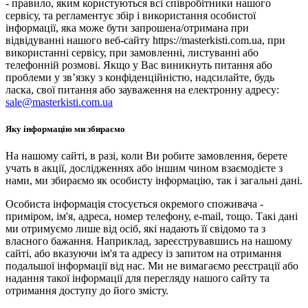
- правило, яким користуються всі співробітники нашого
сервісу, та регламентує збір і використання особистої
інформації, яка може бути запрошена/отримана при
відвідуванні нашого веб-сайту https://masterkisti.com.ua, при
використанні сервісу, при замовленні, листуванні або
телефонній розмові. Якщо у Вас виникнуть питання або
проблеми у зв’язку з конфіденційністю, надсилайте, будь
ласка, свої питання або зауваження на електронну адресу:
sale@masterkisti.com.ua
Яку інформацію ми збираємо
На нашому сайті, в разі, коли Ви робите замовлення, берете
учать в акції, дослідженнях або іншим чином взаємодієте з
нами, ми збираємо як особисту інформацію, так і загальні дані.
Особиста інформація стосується окремого споживача -
приміром, ім'я, адреса, номер телефону, e-mail, тощо. Такі дані
ми отримуємо лише від осіб, які надають її свідомо та з
власного бажання. Наприклад, зареєструвавшись на нашому
сайті, або вказуючи ім'я та адресу із запитом на отримання
подальшої інформації від нас. Ми не вимагаємо реєстрації або
надання такої інформації для перегляду нашого сайту та
отримання доступу до його змісту.