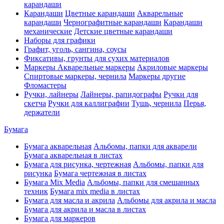
карандаши
Карандаши
Цветные карандаши
Акварельные
карандаши
Чернографитные карандаши
Карандаши
механические
Детские цветные карандаши
Наборы для графики
Графит, уголь, сангина, соусы
Фиксативы, грунты для сухих материалов
Маркеры
Акварельные маркеры
Акриловые маркеры
Спиртовые маркеры, чернила
Маркеры другие
Фломастеры
Ручки, лайнеры
Лайнеры, рапидографы
Ручки для
скетча
Ручки для каллиграфии
Тушь, чернила
Перья,
держатели
Бумага
Бумага акварельная
Альбомы, папки для акварели
Бумага акварельная в листах
Бумага для рисунка, чертежная
Альбомы, папки для
рисунка
Бумага чертежная в листах
Бумага Mix Media
Альбомы, папки для смешанных
техник
Бумага mix media в листах
Бумага для масла и акрила
Альбомы для акрила и масла
Бумага для акрила и масла в листах
Бумага для маркеров