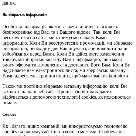
даних.
Як збираємо інформацію
Особиста інформація, як ми зазначили вище, надходить
безпосередньо від Вас, та з Вашого відома. Так, коли Ви
реєструєтеся на сайті, ми отримуємо надану Вами
інформацію. Коли Ви реєструєтеся в промо-акції, ми збираємо
інформацію, необхідну для Вашої участі, аби виконати наші
зобов'язання перед Вами. Коли Ви здійснюєте замовлення
товару, ми збираємо вказану Вами інформацію, щоб мати
змогу оформити замовлення та доставити його Вам. Коли Ви
надсилаєте нам електронного листа, ми зберігаємо вказану
Вами адресу електронної пошти, щоб мати змогу відповісти.
Також ми постійно збираємо загальну інформацію, коли Ви
заходите на наш веб-сайт. Процес збору таких даних
відбувається з допомогою технологій cookies, як пояснюється
нижче.
Cookies
Як і багато інших компаній, ми використовуємо технологію
cookies на нашому сайті та поза його межами. Cookies - це