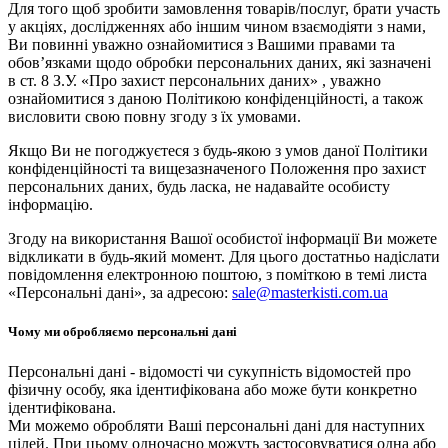
Для того щоб зробити замовлення товарів/послуг, брати участь
у акціях, дослідженнях або іншим чином взаємодіяти з нами,
Ви повинні уважно ознайомитися з Вашими правами та
обов’язками щодо обробки персональних даних, які зазначені
в ст. 8 З.У. «Про захист персональних даних» , уважно
ознайомитися з даною Політикою конфіденційності, а також
висловити свою повну згоду з їх умовами.
Якщо Ви не погоджуєтеся з будь-якою з умов даної Політики
конфіденційності та вищезазначеного Положення про захист
персональних даних, будь ласка, не надавайте особисту
інформацію.
Згоду на використання Вашої особистої інформації Ви можете
відкликати в будь-який момент. Для цього достатньо надіслати
повідомлення електронною поштою, з поміткою в темі листа
«Персональні дані», за адресою:
sale@masterkisti.com.ua
Чому ми обробляємо персональні дані
Персональні дані - відомості чи сукупність відомостей про
фізичну особу, яка ідентифікована або може бути конкретно
ідентифікована.
Ми можемо обробляти Ваші персональні дані для наступних
цілей. При цьому одночасно можуть застосовуватися одна або