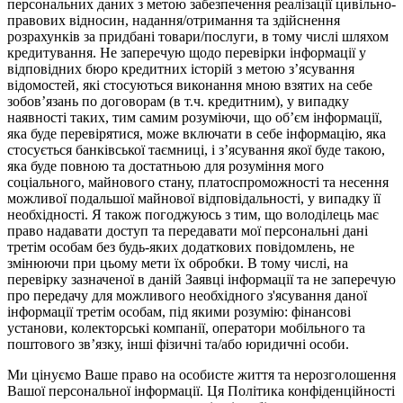
персональних даних з метою забезпечення реалізації цивільно-
правових відносин, надання/отримання та здійснення
розрахунків за придбані товари/послуги, в тому числі шляхом
кредитування. Не заперечую щодо перевірки інформації у
відповідних бюро кредитних історій з метою з’ясування
відомостей, які стосуються виконання мною взятих на себе
зобов’язань по договорам (в т.ч. кредитним), у випадку
наявності таких, тим самим розуміючи, що об’єм інформації,
яка буде перевірятися, може включати в себе інформацію, яка
стосується банківської таємниці, і з’ясування якої буде такою,
яка буде повною та достатньою для розуміння мого
соціального, майнового стану, платоспроможності та несення
можливої подальшої майнової відповідальності, у випадку її
необхідності. Я також погоджуюсь з тим, що володілець має
право надавати доступ та передавати мої персональні дані
третім особам без будь-яких додаткових повідомлень, не
змінюючи при цьому мети їх обробки. В тому числі, на
перевірку зазначеної в даній Заявці інформації та не заперечую
про передачу для можливого необхідного з'ясування даної
інформації третім особам, під якими розумію: фінансові
установи, колекторські компанії, оператори мобільного та
поштового зв’язку, інші фізичні та/або юридичні особи.
Ми цінуємо Ваше право на особисте життя та нерозголошення
Вашої персональної інформації. Ця Політика конфіденційності