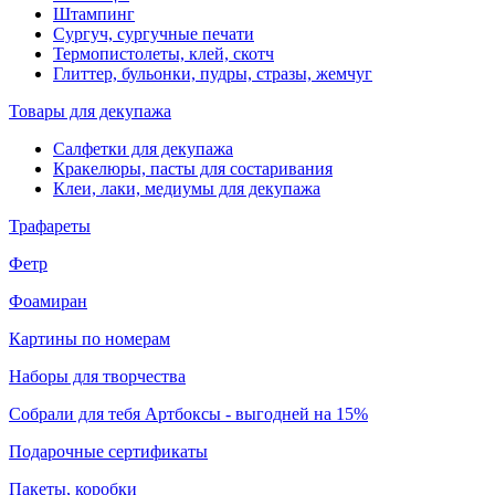
Штампинг
Сургуч, сургучные печати
Термопистолеты, клей, скотч
Глиттер, бульонки, пудры, стразы, жемчуг
Товары для декупажа
Салфетки для декупажа
Кракелюры, пасты для состаривания
Клеи, лаки, медиумы для декупажа
Трафареты
Фетр
Фоамиран
Картины по номерам
Наборы для творчества
Собрали для тебя Артбоксы - выгодней на 15%
Подарочные сертификаты
Пакеты, коробки