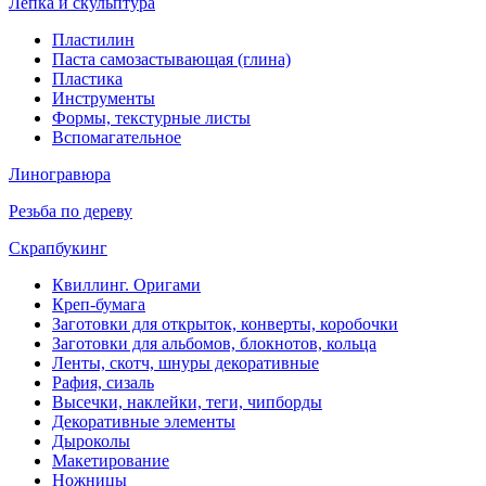
Лепка и скульптура
Пластилин
Паста самозастывающая (глина)
Пластика
Инструменты
Формы, текстурные листы
Вспомагательное
Линогравюра
Резьба по дереву
Скрапбукинг
Квиллинг. Оригами
Креп-бумага
Заготовки для открыток, конверты, коробочки
Заготовки для альбомов, блокнотов, кольца
Ленты, скотч, шнуры декоративные
Рафия, сизаль
Высечки, наклейки, теги, чипборды
Декоративные элементы
Дыроколы
Макетирование
Ножницы