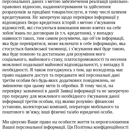
персональних даних з метою забезпечення реалізації цивільно-
правових відносин, надання/отримання та здійснення
розрахунків за придбані товари/послуги, в тому числі шляхом
кредитування. Не заперечую щодо перевірки інформації у
відповідних бюро кредитних історій з метою з’ясування
відомостей, які стосуються виконання мною взятих на себе
зобов’язань по договорам (в т.ч. кредитним), у випадку
наявності таких, тим самим розуміючи, що об’єм інформації,
яка буде перевірятися, може включати в себе інформацію, яка
стосується банківської таємниці, і з’ясування якої буде такою,
яка буде повною та достатньою для розуміння мого
соціального, майнового стану, платоспроможності та несення
можливої подальшої майнової відповідальності, у випадку її
необхідності. Я також погоджуюсь з тим, що володілець має
право надавати доступ та передавати мої персональні дані
третім особам без будь-яких додаткових повідомлень, не
змінюючи при цьому мети їх обробки. В тому числі, на
перевірку зазначеної в даній Заявці інформації та не заперечую
про передачу для можливого необхідного з'ясування даної
інформації третім особам, під якими розумію: фінансові
установи, колекторські компанії, оператори мобільного та
поштового зв’язку, інші фізичні та/або юридичні особи.
Ми цінуємо Ваше право на особисте життя та нерозголошення
Вашої персональної інформації. Ця Політика конфіденційності