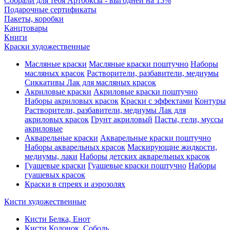
Собрали для тебя Артбоксы - выгодней на 15%
Подарочные сертификаты
Пакеты, коробки
Канцтовары
Книги
Краски художественные
Масляные краски
Масляные краски поштучно
Наборы
масляных красок
Растворители, разбавители, медиумы
Сиккативы
Лак для масляных красок
Акриловые краски
Акриловые краски поштучно
Наборы акриловых красок
Краски с эффектами
Контуры
Растворители, разбавители, медиумы
Лак для
акриловых красок
Грунт акриловый
Пасты, гели, муссы
акриловые
Акварельные краски
Акварельные краски поштучно
Наборы акварельных красок
Маскирующие жидкости,
медиумы, лаки
Наборы детских акварельных красок
Гуашевые краски
Гуашевые краски поштучно
Наборы
гуашевых красок
Краски в спреях и аэрозолях
Кисти художественные
Кисти Белка, Енот
Кисти Колонок, Соболь