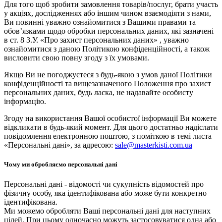
Для того щоб зробити замовлення товарів/послуг, брати участь
у акціях, дослідженнях або іншим чином взаємодіяти з нами,
Ви повинні уважно ознайомитися з Вашими правами та
обов’язками щодо обробки персональних даних, які зазначені
в ст. 8 З.У. «Про захист персональних даних» , уважно
ознайомитися з даною Політикою конфіденційності, а також
висловити свою повну згоду з їх умовами.
Якщо Ви не погоджуєтеся з будь-якою з умов даної Політики
конфіденційності та вищезазначеного Положення про захист
персональних даних, будь ласка, не надавайте особисту
інформацію.
Згоду на використання Вашої особистої інформації Ви можете
відкликати в будь-який момент. Для цього достатньо надіслати
повідомлення електронною поштою, з поміткою в темі листа
«Персональні дані», за адресою:
sale@masterkisti.com.ua
Чому ми обробляємо персональні дані
Персональні дані - відомості чи сукупність відомостей про
фізичну особу, яка ідентифікована або може бути конкретно
ідентифікована.
Ми можемо обробляти Ваші персональні дані для наступних
цілей. При цьому одночасно можуть застосовуватися одна або