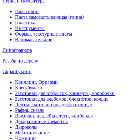
Лепка и скульптура
Пластилин
Паста самозастывающая (глина)
Пластика
Инструменты
Формы, текстурные листы
Вспомагательное
Линогравюра
Резьба по дереву
Скрапбукинг
Квиллинг. Оригами
Креп-бумага
Заготовки для открыток, конверты, коробочки
Заготовки для альбомов, блокнотов, кольца
Ленты, скотч, шнуры декоративные
Рафия, сизаль
Высечки, наклейки, теги, чипборды
Декоративные элементы
Дыроколы
Макетирование
Ножницы