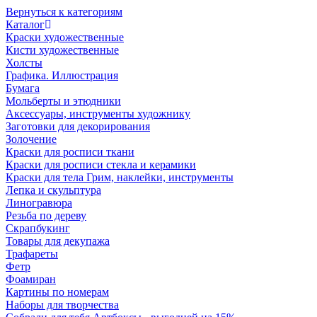
Вернуться к категориям
Каталог
Краски художественные
Кисти художественные
Холсты
Графика. Иллюстрация
Бумага
Мольберты и этюдники
Аксессуары, инструменты художнику
Заготовки для декорирования
Золочение
Краски для росписи ткани
Краски для росписи стекла и керамики
Краски для тела Грим, наклейки, инструменты
Лепка и скульптура
Линогравюра
Резьба по дереву
Скрапбукинг
Товары для декупажа
Трафареты
Фетр
Фоамиран
Картины по номерам
Наборы для творчества