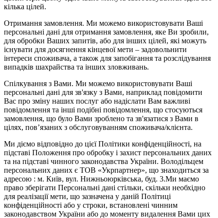
кілька цілей.
Отримання замовлення. Ми можемо використовувати Ваші
персональні дані для отримання замовлення, яке Ви зробили,
для обробки Ваших запитів, або для інших цілей, які можуть
існувати для досягнення кінцевої мети – задовольнити
інтереси споживача, а також для запобігання та розслідування
випадків шахрайства та інших зловживань.
Спілкування з Вами. Ми можемо використовувати Ваші
персональні дані для зв'язку з Вами, наприклад повідомити
Вас про зміну наших послуг або надіслати Вам важливі
повідомлення та інші подібні повідомлення, що стосуються
замовлення, що було Вами зроблено та зв'язатися з Вами в
цілях, пов’язаних з обслуговуванням споживача/клієнта.
Ми діємо відповідно до цієї Політики конфіденційності, на
підставі Положення про обробку і захист персональних даних
та на підставі чинного законодавства України. Володільцем
персональних даних є ТОВ «Укрпартнер», що знаходиться за
адресою : м. Київ, вул. Нижньоюркiвська, буд. 3.Ми маємо
право зберігати Персональні дані стільки, скільки необхідно
для реалізації мети, що зазначена у даній Політиці
конфіденційності або у строки, встановлені чинним
законодавством України або до моменту видалення Вами цих