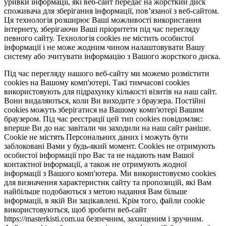
уривки інформації, які веб-сайт передає на жорсткий диск
споживача для зберігання інформації, пов’язаної з веб-сайтом.
Ця технологія розширює Ваші можливості використання
інтернету, зберігаючи Ваші пріоритети під час перегляду
певного сайту. Технологія cookies не містить особистої
інформації і не може жодним чином налаштовувати Вашу
систему або зчитувати інформацію з Вашого жорсткого диска.
Під час перегляду нашого веб-сайту ми можемо розмістити
cookies на Вашому комп'ютері. Такі тимчасові cookies
використовують для підрахунку кількості візитів на наш сайт.
Вони видаляються, коли Ви виходите з браузера. Постійні
cookies можуть зберігатися на Вашому комп'ютері Вашим
браузером. Під час реєстрації цей тип cookies повідомляє:
вперше Ви до нас завітали чи заходили на наш сайт раніше.
Cookie не містять Персональних даних і можуть бути
заблоковані Вами у будь-який момент. Сookies не отримують
особистої інформації про Вас та не надають нам Вашої
контактної інформації, а також не отримують жодної
інформації з Вашого комп'ютера. Ми використовуємо cookies
для визначення характеристик сайту та пропозицій, які Вам
найбільше подобаються з метою надання Вам більше
інформації, в якій Ви зацікавлені. Крім того, файли cookie
використовуються, щоб зробити веб-сайт
https://masterkisti.com.ua безпечним, захищеним і зручним.