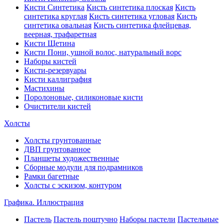
Кисти Синтетика
Кисть синтетика плоская
Кисть
синтетика круглая
Кисть синтетика угловая
Кисть
синтетика овальная
Кисть синтетика флейцевая,
веерная, трафаретная
Кисти Щетина
Кисти Пони, ушной волос, натуральный ворс
Наборы кистей
Кисти-резервуары
Кисти каллиграфия
Мастихины
Поролоновые, силиконовые кисти
Очистители кистей
Холсты
Холсты грунтованные
ДВП грунтованное
Планшеты художественные
Сборные модули для подрамников
Рамки багетные
Холсты c эскизом, контуром
Графика. Иллюстрация
Пастель
Пастель поштучно
Наборы пастели
Пастельные