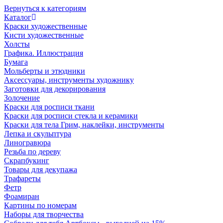
Вернуться к категориям
Каталог
Краски художественные
Кисти художественные
Холсты
Графика. Иллюстрация
Бумага
Мольберты и этюдники
Аксессуары, инструменты художнику
Заготовки для декорирования
Золочение
Краски для росписи ткани
Краски для росписи стекла и керамики
Краски для тела Грим, наклейки, инструменты
Лепка и скульптура
Линогравюра
Резьба по дереву
Скрапбукинг
Товары для декупажа
Трафареты
Фетр
Фоамиран
Картины по номерам
Наборы для творчества