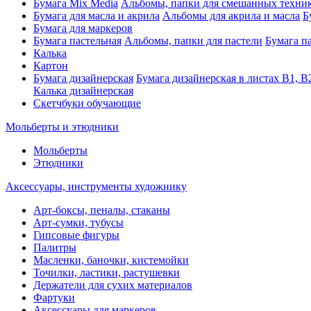
Бумага Mix Media
Альбомы, папки для смешанных техни
Бумага для масла и акрила
Альбомы для акрила и масла
Б
Бумага для маркеров
Бумага пастельная
Альбомы, папки для пастели
Бумага па
Калька
Картон
Бумага дизайнерская
Бумага дизайнерская в листах В1, В
Калька дизайнерская
Скетчбуки обучающие
Мольберты и этюдники
Мольберты
Этюдники
Аксессуары, инструменты художнику
Арт-боксы, пеналы, стаканы
Арт-сумки, тубусы
Гипсовые фигуры
Палитры
Масленки, баночки, кистемойки
Точилки, ластики, растушевки
Держатели для сухих материалов
Фартуки
Аксессуары для маркеров