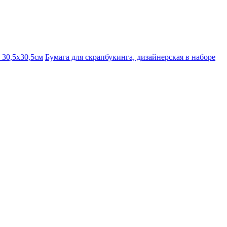
 30,5х30,5см
Бумага для скрапбукинга, дизайнерская в наборе