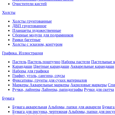
Очистители кистей
Холсты
Холсты грунтованные
ДВП грунтованное
Планшеты художественные
Сборные модули для подрамников
Рамки багетные
Холсты c эскизом, контуром
Графика. Иллюстрация
Пастель
Пастель поштучно
Наборы пастели
Пастельные 
Карандаши
Цветные карандаши
Акварельные карандаши
Наборы для графики
Графит, уголь, сангина, соусы
Фиксативы, грунты для сухих материалов
Маркеры
Акварельные маркеры
Акриловые маркеры
Спи
Ручки, лайнеры
Лайнеры, рапидографы
Ручки для скетча
Бумага
Бумага акварельная
Альбомы, папки для акварели
Бумага
Бумага для рисунка, чертежная
Альбомы, папки для рису