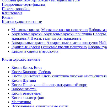
Собрали для тебя Артбоксы - выгодней на 15%
Подарочные сертификаты
Пакеты, коробки
Канцтовары
Книги
Краски художественные
Масляные краски
Масляные краски поштучно
Наборы ма
Акриловые краски
Акриловые краски поштучно
Наборы 
акриловый
Пасты, гели, муссы акриловые
Акварельные краски
Акварельные краски поштучно
Набо
Гуашевые краски
Гуашевые краски поштучно
Наборы гуа
Краски в спреях и аэрозолях
Кисти художественные
Кисти Белка, Енот
Кисти Колонок, Соболь
Кисти Синтетика
Кисть синтетика плоская
Кисть синтети
Кисти Щетина
Кисти Пони, ушной волос, натуральный ворс
Наборы кистей
Кисти-резервуары
Кисти каллиграфия
Мастихины
Поролоновые, силиконовые кисти