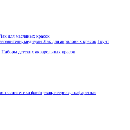
Лак для масляных красок
разбавители, медиумы
Лак для акриловых красок
Грунт
и
Наборы детских акварельных красок
исть синтетика флейцевая, веерная, трафаретная