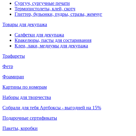
Сургуч, сургучные печати
Термопистолеты, клей, скотч
Глиттер, бульонки, пудры, стразы, жемчуг
Товары для декупажа
Салфетки для декупажа
Кракелюры, пасты для состаривания
Клеи, лаки, медиумы для декупажа
Трафареты
Фетр
Фоамиран
Картины по номерам
Наборы для творчества
Собрали для тебя Артбоксы - выгодней на 15%
Подарочные сертификаты
Пакеты, коробки