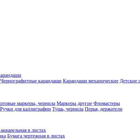
карандаши
Чернографитные карандаши
Карандаши механические
Детские 
ртовые маркеры, чернила
Маркеры другие
Фломастеры
Ручки для каллиграфии
Тушь, чернила
Перья, держатели
 акварельная в листах
нка
Бумага чертежная в листах