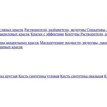
сляных красок
Растворители, разбавители, медиумы
Сиккативы
акриловых красок
Краски с эффектами
Контуры
Растворители, 
ры акварельных красок
Маскирующие жидкости, медиумы, лак
шевых красок
ка круглая
Кисть синтетика угловая
Кисть синтетика овальная
К