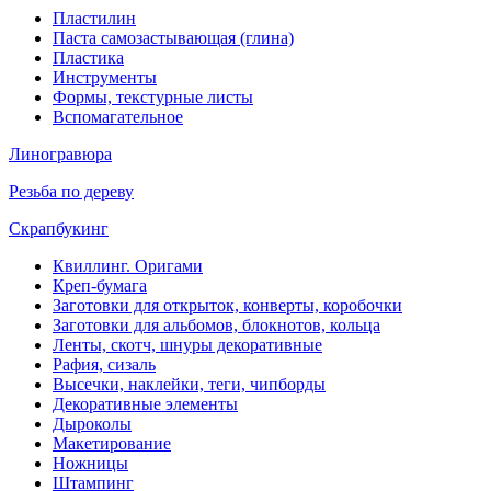
Пластилин
Паста самозастывающая (глина)
Пластика
Инструменты
Формы, текстурные листы
Вспомагательное
Линогравюра
Резьба по дереву
Скрапбукинг
Квиллинг. Оригами
Креп-бумага
Заготовки для открыток, конверты, коробочки
Заготовки для альбомов, блокнотов, кольца
Ленты, скотч, шнуры декоративные
Рафия, сизаль
Высечки, наклейки, теги, чипборды
Декоративные элементы
Дыроколы
Макетирование
Ножницы
Штампинг