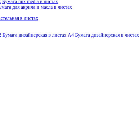
к
Бумага mix media в листах
умага для акрила и масла в листах
стельная в листах
2
Бумага дизайнерская в листах А4
Бумага дизайнерская в листах