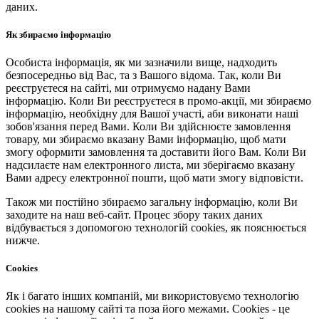
даних.
Як збираємо інформацію
Особиста інформація, як ми зазначили вище, надходить
безпосередньо від Вас, та з Вашого відома. Так, коли Ви
реєструєтеся на сайті, ми отримуємо надану Вами
інформацію. Коли Ви реєструєтеся в промо-акції, ми збираємо
інформацію, необхідну для Вашої участі, аби виконати наші
зобов'язання перед Вами. Коли Ви здійснюєте замовлення
товару, ми збираємо вказану Вами інформацію, щоб мати
змогу оформити замовлення та доставити його Вам. Коли Ви
надсилаєте нам електронного листа, ми зберігаємо вказану
Вами адресу електронної пошти, щоб мати змогу відповісти.
Також ми постійно збираємо загальну інформацію, коли Ви
заходите на наш веб-сайт. Процес збору таких даних
відбувається з допомогою технологій cookies, як пояснюється
нижче.
Cookies
Як і багато інших компаній, ми використовуємо технологію
cookies на нашому сайті та поза його межами. Cookies - це