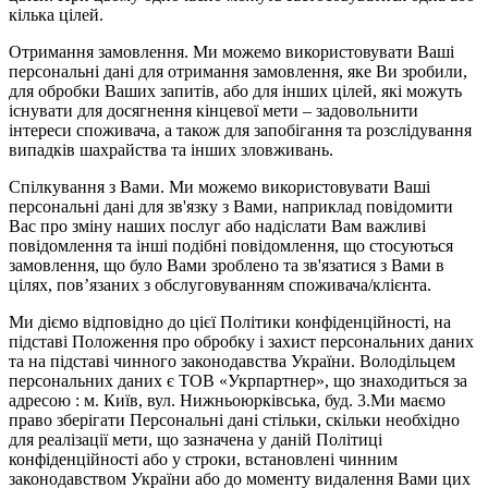
кілька цілей.
Отримання замовлення. Ми можемо використовувати Ваші
персональні дані для отримання замовлення, яке Ви зробили,
для обробки Ваших запитів, або для інших цілей, які можуть
існувати для досягнення кінцевої мети – задовольнити
інтереси споживача, а також для запобігання та розслідування
випадків шахрайства та інших зловживань.
Спілкування з Вами. Ми можемо використовувати Ваші
персональні дані для зв'язку з Вами, наприклад повідомити
Вас про зміну наших послуг або надіслати Вам важливі
повідомлення та інші подібні повідомлення, що стосуються
замовлення, що було Вами зроблено та зв'язатися з Вами в
цілях, пов’язаних з обслуговуванням споживача/клієнта.
Ми діємо відповідно до цієї Політики конфіденційності, на
підставі Положення про обробку і захист персональних даних
та на підставі чинного законодавства України. Володільцем
персональних даних є ТОВ «Укрпартнер», що знаходиться за
адресою : м. Київ, вул. Нижньоюркiвська, буд. 3.Ми маємо
право зберігати Персональні дані стільки, скільки необхідно
для реалізації мети, що зазначена у даній Політиці
конфіденційності або у строки, встановлені чинним
законодавством України або до моменту видалення Вами цих