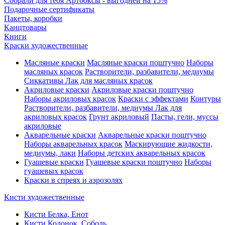
Собрали для тебя Артбоксы - выгодней на 15%
Подарочные сертификаты
Пакеты, коробки
Канцтовары
Книги
Краски художественные
Масляные краски
Масляные краски поштучно
Наборы
масляных красок
Растворители, разбавители, медиумы
Сиккативы
Лак для масляных красок
Акриловые краски
Акриловые краски поштучно
Наборы акриловых красок
Краски с эффектами
Контуры
Растворители, разбавители, медиумы
Лак для
акриловых красок
Грунт акриловый
Пасты, гели, муссы
акриловые
Акварельные краски
Акварельные краски поштучно
Наборы акварельных красок
Маскирующие жидкости,
медиумы, лаки
Наборы детских акварельных красок
Гуашевые краски
Гуашевые краски поштучно
Наборы
гуашевых красок
Краски в спреях и аэрозолях
Кисти художественные
Кисти Белка, Енот
Кисти Колонок, Соболь