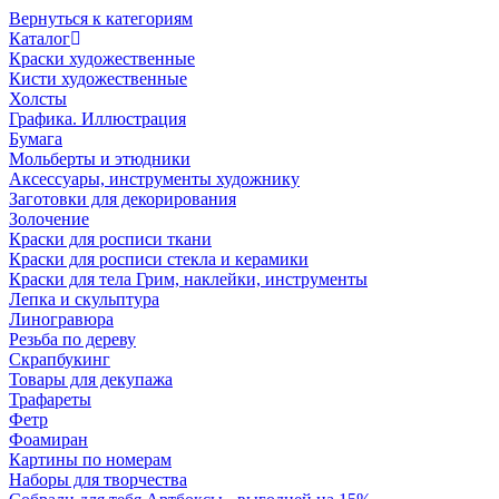
Вернуться к категориям
Каталог
Краски художественные
Кисти художественные
Холсты
Графика. Иллюстрация
Бумага
Мольберты и этюдники
Аксессуары, инструменты художнику
Заготовки для декорирования
Золочение
Краски для росписи ткани
Краски для росписи стекла и керамики
Краски для тела Грим, наклейки, инструменты
Лепка и скульптура
Линогравюра
Резьба по дереву
Скрапбукинг
Товары для декупажа
Трафареты
Фетр
Фоамиран
Картины по номерам
Наборы для творчества