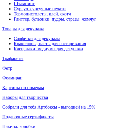
Штампинг
Сургуч, сургучные печати
Термопистолеты, клей, скотч
Глиттер, бульонки, пудры, стразы, жемчуг
Товары для декупажа
Салфетки для декупажа
Кракелюры, пасты для состаривания
Клеи, лаки, медиумы для декупажа
Трафареты
Фетр
Фоамиран
Картины по номерам
Наборы для творчества
Собрали для тебя Артбоксы - выгодней на 15%
Подарочные сертификаты
Пакеты, коробки