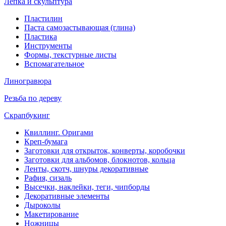
Лепка и скульптура
Пластилин
Паста самозастывающая (глина)
Пластика
Инструменты
Формы, текстурные листы
Вспомагательное
Линогравюра
Резьба по дереву
Скрапбукинг
Квиллинг. Оригами
Креп-бумага
Заготовки для открыток, конверты, коробочки
Заготовки для альбомов, блокнотов, кольца
Ленты, скотч, шнуры декоративные
Рафия, сизаль
Высечки, наклейки, теги, чипборды
Декоративные элементы
Дыроколы
Макетирование
Ножницы