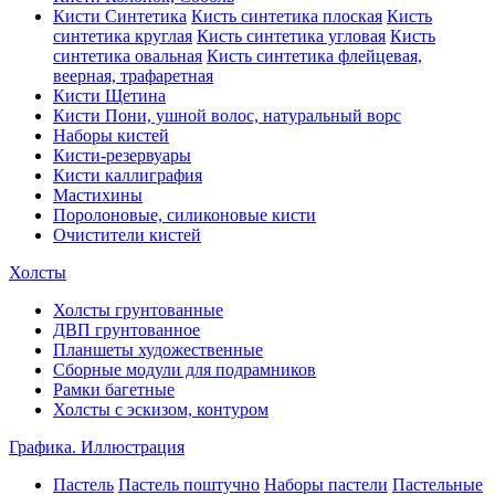
Кисти Синтетика
Кисть синтетика плоская
Кисть
синтетика круглая
Кисть синтетика угловая
Кисть
синтетика овальная
Кисть синтетика флейцевая,
веерная, трафаретная
Кисти Щетина
Кисти Пони, ушной волос, натуральный ворс
Наборы кистей
Кисти-резервуары
Кисти каллиграфия
Мастихины
Поролоновые, силиконовые кисти
Очистители кистей
Холсты
Холсты грунтованные
ДВП грунтованное
Планшеты художественные
Сборные модули для подрамников
Рамки багетные
Холсты c эскизом, контуром
Графика. Иллюстрация
Пастель
Пастель поштучно
Наборы пастели
Пастельные