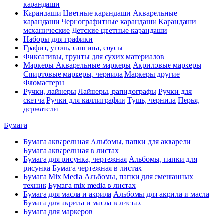
карандаши
Карандаши
Цветные карандаши
Акварельные
карандаши
Чернографитные карандаши
Карандаши
механические
Детские цветные карандаши
Наборы для графики
Графит, уголь, сангина, соусы
Фиксативы, грунты для сухих материалов
Маркеры
Акварельные маркеры
Акриловые маркеры
Спиртовые маркеры, чернила
Маркеры другие
Фломастеры
Ручки, лайнеры
Лайнеры, рапидографы
Ручки для
скетча
Ручки для каллиграфии
Тушь, чернила
Перья,
держатели
Бумага
Бумага акварельная
Альбомы, папки для акварели
Бумага акварельная в листах
Бумага для рисунка, чертежная
Альбомы, папки для
рисунка
Бумага чертежная в листах
Бумага Mix Media
Альбомы, папки для смешанных
техник
Бумага mix media в листах
Бумага для масла и акрила
Альбомы для акрила и масла
Бумага для акрила и масла в листах
Бумага для маркеров