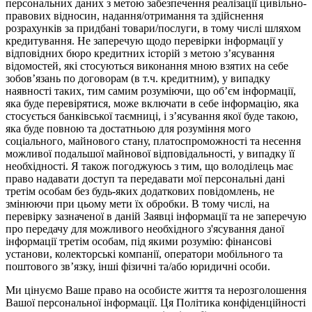
персональних даних з метою забезпечення реалізації цивільно-
правових відносин, надання/отримання та здійснення
розрахунків за придбані товари/послуги, в тому числі шляхом
кредитування. Не заперечую щодо перевірки інформації у
відповідних бюро кредитних історій з метою з’ясування
відомостей, які стосуються виконання мною взятих на себе
зобов’язань по договорам (в т.ч. кредитним), у випадку
наявності таких, тим самим розуміючи, що об’єм інформації,
яка буде перевірятися, може включати в себе інформацію, яка
стосується банківської таємниці, і з’ясування якої буде такою,
яка буде повною та достатньою для розуміння мого
соціального, майнового стану, платоспроможності та несення
можливої подальшої майнової відповідальності, у випадку її
необхідності. Я також погоджуюсь з тим, що володілець має
право надавати доступ та передавати мої персональні дані
третім особам без будь-яких додаткових повідомлень, не
змінюючи при цьому мети їх обробки. В тому числі, на
перевірку зазначеної в даній Заявці інформації та не заперечую
про передачу для можливого необхідного з'ясування даної
інформації третім особам, під якими розумію: фінансові
установи, колекторські компанії, оператори мобільного та
поштового зв’язку, інші фізичні та/або юридичні особи.
Ми цінуємо Ваше право на особисте життя та нерозголошення
Вашої персональної інформації. Ця Політика конфіденційності