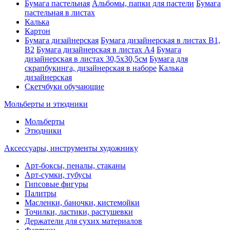
Бумага пастельная
Альбомы, папки для пастели
Бумага
пастельная в листах
Калька
Картон
Бумага дизайнерская
Бумага дизайнерская в листах В1,
В2
Бумага дизайнерская в листах А4
Бумага
дизайнерская в листах 30,5х30,5см
Бумага для
скрапбукинга, дизайнерская в наборе
Калька
дизайнерская
Скетчбуки обучающие
Мольберты и этюдники
Мольберты
Этюдники
Аксессуары, инструменты художнику
Арт-боксы, пеналы, стаканы
Арт-сумки, тубусы
Гипсовые фигуры
Палитры
Масленки, баночки, кистемойки
Точилки, ластики, растушевки
Держатели для сухих материалов