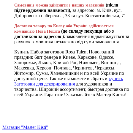
(після
Самовивіз можна здійснити з наших магазинів
підтвердження наявності)
, за адресою: м. Київ, вул.
Дніпровська набережна, 33 та вул. Костянтинівська, 71
Доставка товару по Києву або Україні здійснюється
(до складу покупця або з
компанією Нова Пошта
доставкою за адресою )
: замовлення відвантажується за
рахунок замовника незалежно від суми замовлення.
Купить Набор заготовок Rosa Talent Новогодний
праздник 6шт фанера в Киеве, Харькове, Одессе,
Запорожье, Львов, Кривой Рог, Николаев, Винница,
Макеевка, Херсон, Полтава, Чернигов, Черкассы,
Житомир, Сумы, Хмельницкий и по всей Украине по
доступной цене. Так же вы можете выбрать и
купить
Заготовки для декорирования
для художников и
творчества. Широкий ассортимент, быстрая доставка по
всей Украине. Гарантии! Заказывайте в Мастер Кисти!
Магазин "Master Kisti"