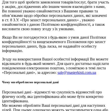
Для того щоб зробити замовлення товарів/послуг, брати участь
у акціях, дослідженнях або іншим чином взаємодіяти з нами,
Ви повинні уважно ознайомитися з Вашими правами та
обов’язками щодо обробки персональних даних, які зазначені
в ст. 8 З.У. «Про захист персональних даних» , уважно
ознайомитися з даною Політикою конфіденційності, а також
висловити свою повну згоду з їх умовами.
Якщо Ви не погоджуєтеся з будь-якою з умов даної Політики
конфіденційності та вищезазначеного Положення про захист
персональних даних, будь ласка, не надавайте особисту
інформацію.
Згоду на використання Вашої особистої інформації Ви можете
відкликати в будь-який момент. Для цього достатньо надіслати
повідомлення електронною поштою, з поміткою в темі листа
«Персональні дані», за адресою:
sale@masterkisti.com.ua
Чому ми обробляємо персональні дані
Персональні дані - відомості чи сукупність відомостей про
фізичну особу, яка ідентифікована або може бути конкретно
ідентифікована.
Ми можемо обробляти Ваші персональні дані для наступних
цілей. При цьому одночасно можуть застосовуватися одна або