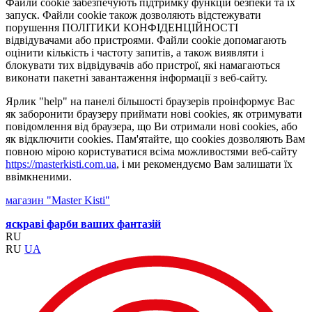
Файли cookie забезпечують підтримку функцій безпеки та їх
запуск. Файли cookie також дозволяють відстежувати
порушення ПОЛІТИКИ КОНФІДЕНЦІЙНОСТІ
відвідувачами або пристроями. Файли cookie допомагають
оцінити кількість і частоту запитів, а також виявляти і
блокувати тих відвідувачів або пристрої, які намагаються
виконати пакетні завантаження інформації з веб-сайту.
Ярлик "help" на панелі більшості браузерів проінформує Вас
як заборонити браузеру приймати нові cookies, як отримувати
повідомлення від браузера, що Ви отримали нові cookies, або
як відключити cookies. Пам'ятайте, що cookies дозволяють Вам
повною мірою користуватися всіма можливостями веб-сайту
https://masterkisti.com.ua
, і ми рекомендуємо Вам залишати їх
ввімкненими.
магазин "Master Kisti"
яскраві фарби ваших фантазій
RU
RU
UA