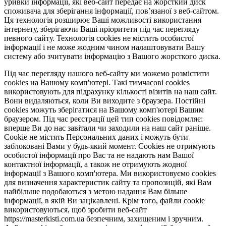
уривки інформації, які веб-сайт передає на жорсткий диск
споживача для зберігання інформації, пов’язаної з веб-сайтом.
Ця технологія розширює Ваші можливості використання
інтернету, зберігаючи Ваші пріоритети під час перегляду
певного сайту. Технологія cookies не містить особистої
інформації і не може жодним чином налаштовувати Вашу
систему або зчитувати інформацію з Вашого жорсткого диска.
Під час перегляду нашого веб-сайту ми можемо розмістити
cookies на Вашому комп'ютері. Такі тимчасові cookies
використовують для підрахунку кількості візитів на наш сайт.
Вони видаляються, коли Ви виходите з браузера. Постійні
cookies можуть зберігатися на Вашому комп'ютері Вашим
браузером. Під час реєстрації цей тип cookies повідомляє:
вперше Ви до нас завітали чи заходили на наш сайт раніше.
Cookie не містять Персональних даних і можуть бути
заблоковані Вами у будь-який момент. Сookies не отримують
особистої інформації про Вас та не надають нам Вашої
контактної інформації, а також не отримують жодної
інформації з Вашого комп'ютера. Ми використовуємо cookies
для визначення характеристик сайту та пропозицій, які Вам
найбільше подобаються з метою надання Вам більше
інформації, в якій Ви зацікавлені. Крім того, файли cookie
використовуються, щоб зробити веб-сайт
https://masterkisti.com.ua безпечним, захищеним і зручним.