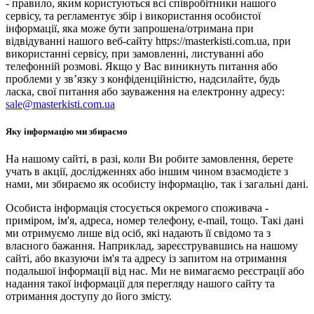
- правило, яким користуються всі співробітники нашого
сервісу, та регламентує збір і використання особистої
інформації, яка може бути запрошена/отримана при
відвідуванні нашого веб-сайту https://masterkisti.com.ua, при
використанні сервісу, при замовленні, листуванні або
телефонній розмові. Якщо у Вас виникнуть питання або
проблеми у зв’язку з конфіденційністю, надсилайте, будь
ласка, свої питання або зауваження на електронну адресу:
sale@masterkisti.com.ua
Яку інформацію ми збираємо
На нашому сайті, в разі, коли Ви робите замовлення, берете
учать в акції, дослідженнях або іншим чином взаємодієте з
нами, ми збираємо як особисту інформацію, так і загальні дані.
Особиста інформація стосується окремого споживача -
приміром, ім'я, адреса, номер телефону, e-mail, тощо. Такі дані
ми отримуємо лише від осіб, які надають її свідомо та з
власного бажання. Наприклад, зареєструвавшись на нашому
сайті, або вказуючи ім'я та адресу із запитом на отримання
подальшої інформації від нас. Ми не вимагаємо реєстрації або
надання такої інформації для перегляду нашого сайту та
отримання доступу до його змісту.