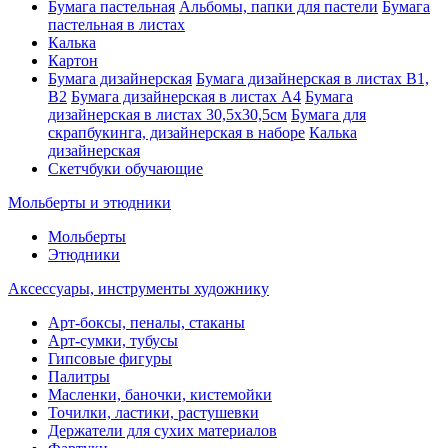
Бумага пастельная
Альбомы, папки для пастели
Бумага
пастельная в листах
Калька
Картон
Бумага дизайнерская
Бумага дизайнерская в листах В1,
В2
Бумага дизайнерская в листах А4
Бумага
дизайнерская в листах 30,5х30,5см
Бумага для
скрапбукинга, дизайнерская в наборе
Калька
дизайнерская
Скетчбуки обучающие
Мольберты и этюдники
Мольберты
Этюдники
Аксессуары, инструменты художнику
Арт-боксы, пеналы, стаканы
Арт-сумки, тубусы
Гипсовые фигуры
Палитры
Масленки, баночки, кистемойки
Точилки, ластики, растушевки
Держатели для сухих материалов