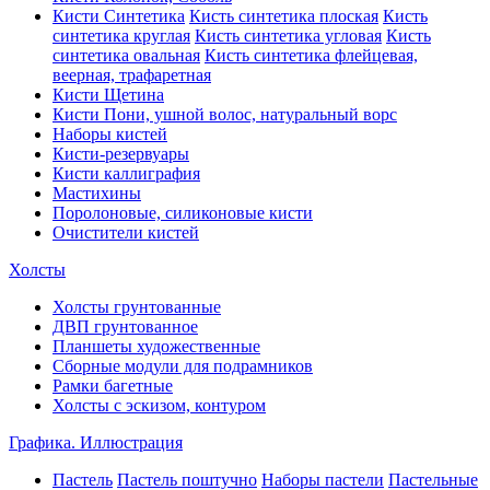
Кисти Синтетика
Кисть синтетика плоская
Кисть
синтетика круглая
Кисть синтетика угловая
Кисть
синтетика овальная
Кисть синтетика флейцевая,
веерная, трафаретная
Кисти Щетина
Кисти Пони, ушной волос, натуральный ворс
Наборы кистей
Кисти-резервуары
Кисти каллиграфия
Мастихины
Поролоновые, силиконовые кисти
Очистители кистей
Холсты
Холсты грунтованные
ДВП грунтованное
Планшеты художественные
Сборные модули для подрамников
Рамки багетные
Холсты c эскизом, контуром
Графика. Иллюстрация
Пастель
Пастель поштучно
Наборы пастели
Пастельные