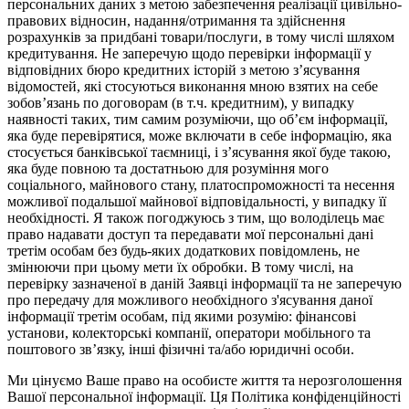
персональних даних з метою забезпечення реалізації цивільно-
правових відносин, надання/отримання та здійснення
розрахунків за придбані товари/послуги, в тому числі шляхом
кредитування. Не заперечую щодо перевірки інформації у
відповідних бюро кредитних історій з метою з’ясування
відомостей, які стосуються виконання мною взятих на себе
зобов’язань по договорам (в т.ч. кредитним), у випадку
наявності таких, тим самим розуміючи, що об’єм інформації,
яка буде перевірятися, може включати в себе інформацію, яка
стосується банківської таємниці, і з’ясування якої буде такою,
яка буде повною та достатньою для розуміння мого
соціального, майнового стану, платоспроможності та несення
можливої подальшої майнової відповідальності, у випадку її
необхідності. Я також погоджуюсь з тим, що володілець має
право надавати доступ та передавати мої персональні дані
третім особам без будь-яких додаткових повідомлень, не
змінюючи при цьому мети їх обробки. В тому числі, на
перевірку зазначеної в даній Заявці інформації та не заперечую
про передачу для можливого необхідного з'ясування даної
інформації третім особам, під якими розумію: фінансові
установи, колекторські компанії, оператори мобільного та
поштового зв’язку, інші фізичні та/або юридичні особи.
Ми цінуємо Ваше право на особисте життя та нерозголошення
Вашої персональної інформації. Ця Політика конфіденційності