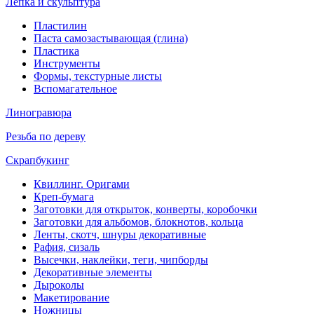
Лепка и скульптура
Пластилин
Паста самозастывающая (глина)
Пластика
Инструменты
Формы, текстурные листы
Вспомагательное
Линогравюра
Резьба по дереву
Скрапбукинг
Квиллинг. Оригами
Креп-бумага
Заготовки для открыток, конверты, коробочки
Заготовки для альбомов, блокнотов, кольца
Ленты, скотч, шнуры декоративные
Рафия, сизаль
Высечки, наклейки, теги, чипборды
Декоративные элементы
Дыроколы
Макетирование
Ножницы