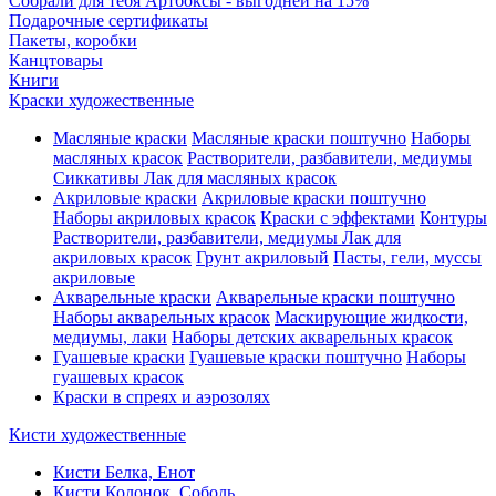
Собрали для тебя Артбоксы - выгодней на 15%
Подарочные сертификаты
Пакеты, коробки
Канцтовары
Книги
Краски художественные
Масляные краски
Масляные краски поштучно
Наборы
масляных красок
Растворители, разбавители, медиумы
Сиккативы
Лак для масляных красок
Акриловые краски
Акриловые краски поштучно
Наборы акриловых красок
Краски с эффектами
Контуры
Растворители, разбавители, медиумы
Лак для
акриловых красок
Грунт акриловый
Пасты, гели, муссы
акриловые
Акварельные краски
Акварельные краски поштучно
Наборы акварельных красок
Маскирующие жидкости,
медиумы, лаки
Наборы детских акварельных красок
Гуашевые краски
Гуашевые краски поштучно
Наборы
гуашевых красок
Краски в спреях и аэрозолях
Кисти художественные
Кисти Белка, Енот
Кисти Колонок, Соболь