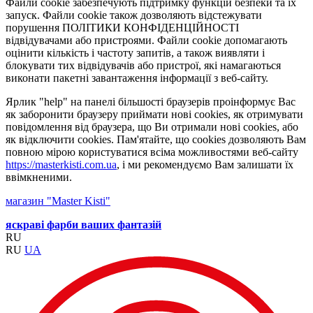
Файли cookie забезпечують підтримку функцій безпеки та їх
запуск. Файли cookie також дозволяють відстежувати
порушення ПОЛІТИКИ КОНФІДЕНЦІЙНОСТІ
відвідувачами або пристроями. Файли cookie допомагають
оцінити кількість і частоту запитів, а також виявляти і
блокувати тих відвідувачів або пристрої, які намагаються
виконати пакетні завантаження інформації з веб-сайту.
Ярлик "help" на панелі більшості браузерів проінформує Вас
як заборонити браузеру приймати нові cookies, як отримувати
повідомлення від браузера, що Ви отримали нові cookies, або
як відключити cookies. Пам'ятайте, що cookies дозволяють Вам
повною мірою користуватися всіма можливостями веб-сайту
https://masterkisti.com.ua
, і ми рекомендуємо Вам залишати їх
ввімкненими.
магазин "Master Kisti"
яскраві фарби ваших фантазій
RU
RU
UA