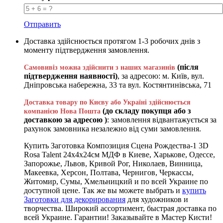
Отправить
Доставка здійснюється протягом 1-3 робочих днів з
моменту підтвердження замовлення.
(після
Самовивіз можна здійснити з наших магазинів
підтвердження наявності)
, за адресою: м. Київ, вул.
Дніпровська набережна, 33 та вул. Костянтинівська, 71
Доставка товару по Києву або Україні здійснюється
(до складу покупця або з
компанією Нова Пошта
доставкою за адресою )
: замовлення відвантажується за
рахунок замовника незалежно від суми замовлення.
Купить Заготовка Композиция Сцена Рождества-1 3D
Rosa Talent 24х4х24см МДФ в Киеве, Харькове, Одессе,
Запорожье, Львов, Кривой Рог, Николаев, Винница,
Макеевка, Херсон, Полтава, Чернигов, Черкассы,
Житомир, Сумы, Хмельницкий и по всей Украине по
доступной цене. Так же вы можете выбрать и
купить
Заготовки для декорирования
для художников и
творчества. Широкий ассортимент, быстрая доставка по
всей Украине. Гарантии! Заказывайте в Мастер Кисти!