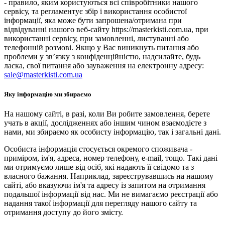
- правило, яким користуються всі співробітники нашого
сервісу, та регламентує збір і використання особистої
інформації, яка може бути запрошена/отримана при
відвідуванні нашого веб-сайту https://masterkisti.com.ua, при
використанні сервісу, при замовленні, листуванні або
телефонній розмові. Якщо у Вас виникнуть питання або
проблеми у зв’язку з конфіденційністю, надсилайте, будь
ласка, свої питання або зауваження на електронну адресу:
sale@masterkisti.com.ua
Яку інформацію ми збираємо
На нашому сайті, в разі, коли Ви робите замовлення, берете
учать в акції, дослідженнях або іншим чином взаємодієте з
нами, ми збираємо як особисту інформацію, так і загальні дані.
Особиста інформація стосується окремого споживача -
приміром, ім'я, адреса, номер телефону, e-mail, тощо. Такі дані
ми отримуємо лише від осіб, які надають її свідомо та з
власного бажання. Наприклад, зареєструвавшись на нашому
сайті, або вказуючи ім'я та адресу із запитом на отримання
подальшої інформації від нас. Ми не вимагаємо реєстрації або
надання такої інформації для перегляду нашого сайту та
отримання доступу до його змісту.