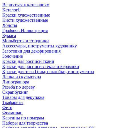
Вернуться к категориям
Каталог
Краски художественные
Кисти художественные
Холсты
Графика. Иллюстрация
Бумага
Мольберты и этюдники
Аксессуары, инструменты художнику
Заготовки для декорирования
Золочение
Краски для росписи ткани
Краски для росписи стекла и керамики
Краски для тела Грим, наклейки, инструменты
Лепка и скульптура
Линогравюра
Резьба по дереву
Скрапбукинг
Товары для декупажа
Трафареты
Фетр
Фоамиран
Картины по номерам
Наборы для творчества