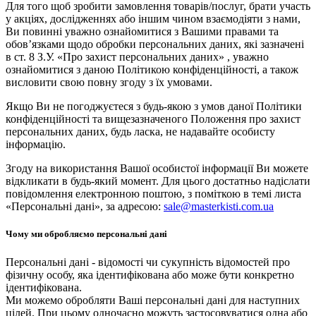
Для того щоб зробити замовлення товарів/послуг, брати участь
у акціях, дослідженнях або іншим чином взаємодіяти з нами,
Ви повинні уважно ознайомитися з Вашими правами та
обов’язками щодо обробки персональних даних, які зазначені
в ст. 8 З.У. «Про захист персональних даних» , уважно
ознайомитися з даною Політикою конфіденційності, а також
висловити свою повну згоду з їх умовами.
Якщо Ви не погоджуєтеся з будь-якою з умов даної Політики
конфіденційності та вищезазначеного Положення про захист
персональних даних, будь ласка, не надавайте особисту
інформацію.
Згоду на використання Вашої особистої інформації Ви можете
відкликати в будь-який момент. Для цього достатньо надіслати
повідомлення електронною поштою, з поміткою в темі листа
«Персональні дані», за адресою:
sale@masterkisti.com.ua
Чому ми обробляємо персональні дані
Персональні дані - відомості чи сукупність відомостей про
фізичну особу, яка ідентифікована або може бути конкретно
ідентифікована.
Ми можемо обробляти Ваші персональні дані для наступних
цілей. При цьому одночасно можуть застосовуватися одна або