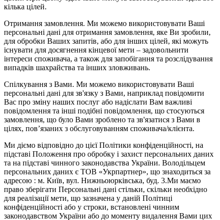
кілька цілей.
Отримання замовлення. Ми можемо використовувати Ваші
персональні дані для отримання замовлення, яке Ви зробили,
для обробки Ваших запитів, або для інших цілей, які можуть
існувати для досягнення кінцевої мети – задовольнити
інтереси споживача, а також для запобігання та розслідування
випадків шахрайства та інших зловживань.
Спілкування з Вами. Ми можемо використовувати Ваші
персональні дані для зв'язку з Вами, наприклад повідомити
Вас про зміну наших послуг або надіслати Вам важливі
повідомлення та інші подібні повідомлення, що стосуються
замовлення, що було Вами зроблено та зв'язатися з Вами в
цілях, пов’язаних з обслуговуванням споживача/клієнта.
Ми діємо відповідно до цієї Політики конфіденційності, на
підставі Положення про обробку і захист персональних даних
та на підставі чинного законодавства України. Володільцем
персональних даних є ТОВ «Укрпартнер», що знаходиться за
адресою : м. Київ, вул. Нижньоюркiвська, буд. 3.Ми маємо
право зберігати Персональні дані стільки, скільки необхідно
для реалізації мети, що зазначена у даній Політиці
конфіденційності або у строки, встановлені чинним
законодавством України або до моменту видалення Вами цих