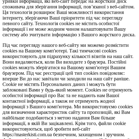
уривки інформації, які веб-сайт передає на жорсткий диск
споживача для зберігання інформації, пов’язаної з веб-сайтом.
Ця технологія розширює Ваші можливості використання
інтернету, зберігаючи Ваші пріоритети під час перегляду
певного сайту. Технологія cookies не містить особистої
інформації і не може жодним чином налаштовувати Вашу
систему або зчитувати інформацію з Вашого жорсткого диска.
Під час перегляду нашого веб-сайту ми можемо розмістити
cookies на Вашому комп'ютері. Такі тимчасові cookies
використовують для підрахунку кількості візитів на наш сайт.
Вони видаляються, коли Ви виходите з браузера. Постійні
cookies можуть зберігатися на Вашому комп'ютері Вашим
браузером. Під час реєстрації цей тип cookies повідомляє:
вперше Ви до нас завітали чи заходили на наш сайт раніше.
Cookie не містять Персональних даних і можуть бути
заблоковані Вами у будь-який момент. Сookies не отримують
особистої інформації про Вас та не надають нам Вашої
контактної інформації, а також не отримують жодної
інформації з Вашого комп'ютера. Ми використовуємо cookies
для визначення характеристик сайту та пропозицій, які Вам
найбільше подобаються з метою надання Вам більше
інформації, в якій Ви зацікавлені. Крім того, файли cookie
використовуються, щоб зробити веб-сайт
https://masterkisti.com.ua безпечним, захищеним і зручним.