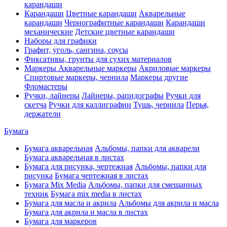
карандаши
Карандаши
Цветные карандаши
Акварельные
карандаши
Чернографитные карандаши
Карандаши
механические
Детские цветные карандаши
Наборы для графики
Графит, уголь, сангина, соусы
Фиксативы, грунты для сухих материалов
Маркеры
Акварельные маркеры
Акриловые маркеры
Спиртовые маркеры, чернила
Маркеры другие
Фломастеры
Ручки, лайнеры
Лайнеры, рапидографы
Ручки для
скетча
Ручки для каллиграфии
Тушь, чернила
Перья,
держатели
Бумага
Бумага акварельная
Альбомы, папки для акварели
Бумага акварельная в листах
Бумага для рисунка, чертежная
Альбомы, папки для
рисунка
Бумага чертежная в листах
Бумага Mix Media
Альбомы, папки для смешанных
техник
Бумага mix media в листах
Бумага для масла и акрила
Альбомы для акрила и масла
Бумага для акрила и масла в листах
Бумага для маркеров