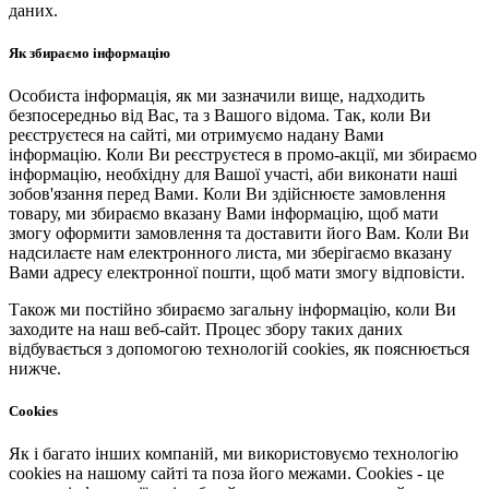
даних.
Як збираємо інформацію
Особиста інформація, як ми зазначили вище, надходить
безпосередньо від Вас, та з Вашого відома. Так, коли Ви
реєструєтеся на сайті, ми отримуємо надану Вами
інформацію. Коли Ви реєструєтеся в промо-акції, ми збираємо
інформацію, необхідну для Вашої участі, аби виконати наші
зобов'язання перед Вами. Коли Ви здійснюєте замовлення
товару, ми збираємо вказану Вами інформацію, щоб мати
змогу оформити замовлення та доставити його Вам. Коли Ви
надсилаєте нам електронного листа, ми зберігаємо вказану
Вами адресу електронної пошти, щоб мати змогу відповісти.
Також ми постійно збираємо загальну інформацію, коли Ви
заходите на наш веб-сайт. Процес збору таких даних
відбувається з допомогою технологій cookies, як пояснюється
нижче.
Cookies
Як і багато інших компаній, ми використовуємо технологію
cookies на нашому сайті та поза його межами. Cookies - це