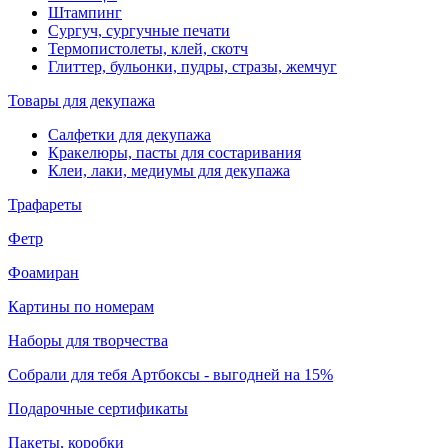
Штампинг
Сургуч, сургучные печати
Термопистолеты, клей, скотч
Глиттер, бульонки, пудры, стразы, жемчуг
Товары для декупажа
Салфетки для декупажа
Кракелюры, пасты для состаривания
Клеи, лаки, медиумы для декупажа
Трафареты
Фетр
Фоамиран
Картины по номерам
Наборы для творчества
Собрали для тебя Артбоксы - выгодней на 15%
Подарочные сертификаты
Пакеты, коробки