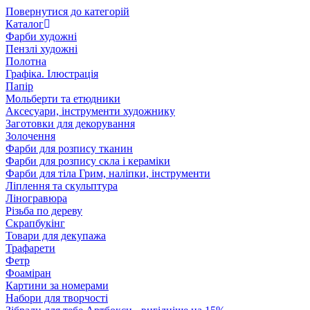
Повернутися до категорій
Каталог
Фарби художні
Пензлі художні
Полотна
Графіка. Ілюстрація
Папір
Мольберти та етюдники
Аксесуари, інструменти художнику
Заготовки для декорування
Золочення
Фарби для розпису тканин
Фарби для розпису скла і кераміки
Фарби для тіла Грим, наліпки, інструменти
Ліплення та скульптура
Ліногравюра
Різьба по дереву
Скрапбукінг
Товари для декупажа
Трафарети
Фетр
Фоаміран
Картини за номерами
Набори для творчості