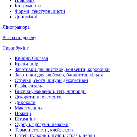
Пластика
Інструменти
Форми, текстурні листи
Допоміжні
Ліногравюра
Різьба по дереву
Скрапбукінг
Квілінг. Орігамі
Креп-папір
Заготовки для листівок, конверти, коробочки
Заготовки для альбомів, блокнотів, кільця
Стрічки, скотч, шнури декоративні
Рафія, сизаль
Висічки, наклейки, тегі, чіпборди
Декоративні елементи
Дироколи
Макетування
Ножиці
Штампінг
Сургуч, сургучні печатки
Термопістолети, клей, скотч
Глітер, бульонки, пудри, стрази, перли