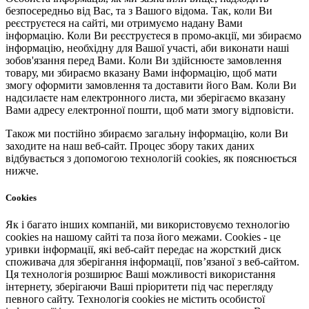
безпосередньо від Вас, та з Вашого відома. Так, коли Ви
реєструєтеся на сайті, ми отримуємо надану Вами
інформацію. Коли Ви реєструєтеся в промо-акції, ми збираємо
інформацію, необхідну для Вашої участі, аби виконати наші
зобов'язання перед Вами. Коли Ви здійснюєте замовлення
товару, ми збираємо вказану Вами інформацію, щоб мати
змогу оформити замовлення та доставити його Вам. Коли Ви
надсилаєте нам електронного листа, ми зберігаємо вказану
Вами адресу електронної пошти, щоб мати змогу відповісти.
Також ми постійно збираємо загальну інформацію, коли Ви
заходите на наш веб-сайт. Процес збору таких даних
відбувається з допомогою технологій cookies, як пояснюється
нижче.
Cookies
Як і багато інших компаній, ми використовуємо технологію
cookies на нашому сайті та поза його межами. Cookies - це
уривки інформації, які веб-сайт передає на жорсткий диск
споживача для зберігання інформації, пов’язаної з веб-сайтом.
Ця технологія розширює Ваші можливості використання
інтернету, зберігаючи Ваші пріоритети під час перегляду
певного сайту. Технологія cookies не містить особистої