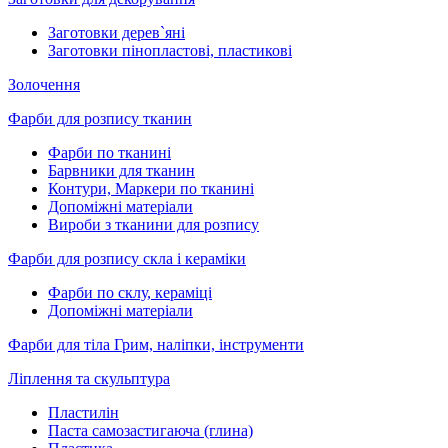
Заготовки дерев`яні
Заготовки пінопластові, пластикові
Золочення
Фарби для розпису тканин
Фарби по тканині
Барвники для тканин
Контури, Маркери по тканині
Допоміжні матеріали
Вироби з тканини для розпису
Фарби для розпису скла і кераміки
Фарби по склу, кераміці
Допоміжні матеріали
Фарби для тіла Грим, наліпки, інструменти
Ліплення та скульптура
Пластилін
Паста самозастигаюча (глина)