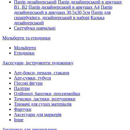
Папір дизайнерський
Папір дизайнерський в аркушах
В1, В2
Папір дизайнерський в аркушах А4
Папір
дизайнерський в аркушах 30,5х30,5см
Папір для
скрапбукінга, дизайнерський в наборі
Калька
дизайнерський
Скетчбуки навчальні
Мольберти та етюдники
Мольберти
Етюдники
Аксесуари, інструменти художнику
Арт-бокси, пенали, стакани
Арт-сумки, тубуси
Гіпсові фігури
Палітри
Олійниці, баночки, пензлемийки
Точилки, ластики, розтушовки
Тримачі для сухих матеріалів
Фартуки
Аксесуари для маркерів
Інше
Заготовки для декорування