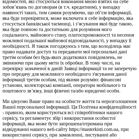
відомостей, які стосуються виконання мною взятих на себе
зобов’язань по договорам (в т.ч. кредитним), у випадку
наявності таких, тим самим розуміючи, що об’єм інформації,
яка буде перевірятися, може включати в себе інформацію, яка
стосується банківської таємниці, і з’ясування якої буде такою,
яка буде повною та достатньою для розуміння мого
соціального, майнового стану, платоспроможності та несення
можливої подальшої майнової відповідальності, у випадку її
необхідності. Я також погоджуюсь з тим, що володілець має
право надавати доступ та передавати мої персональні дані
третім особам без будь-яких додаткових повідомлень, не
змінюючи при цьому мети їх обробки. В тому числі, на
перевірку зазначеної в даній Заявці інформації та не заперечую
про передачу для можливого необхідного з'ясування даної
інформації третім особам, під якими розумію: фінансові
установи, колекторські компанії, оператори мобільного та
поштового зв’язку, інші фізичні та/або юридичні особи.
Ми цінуємо Ваше право на особисте життя та нерозголошення
Вашої персональної інформації. Ця Політика конфіденційності
- правило, яким користуються всі співробітники нашого
сервісу, та регламентує збір і використання особистої
інформації, яка може бути запрошена/отримана при
відвідуванні нашого веб-сайту https://masterkisti.com.ua, при
використанні сервісу, при замовленні, листуванні або