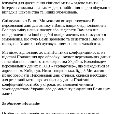
існувати для досягнення кінцевої мети – задовольнити
інтереси споживача, а також для запобігання та розслідування
випадків шахрайства та інших зловживань.
Спілкування з Вами. Ми можемо використовувати Ваші
персональні дані для зв'язку з Вами, наприклад повідомити
Вас про зміну наших послуг або надіслати Вам важливі
повідомлення та інші подібні повідомлення, що стосуються
замовлення, що було Вами зроблено та зв'язатися з Вами в
цілях, пов’язаних з обслуговуванням споживача/клієнта.
Ми діємо відповідно до цієї Політики конфіденційності, на
підставі Положення про обробку і захист персональних даних
та на підставі чинного законодавства України. Володільцем
персональних даних є ТОВ «Укрпартнер», що знаходиться за
адресою : м. Київ, вул. Нижньоюркiвська, буд. 3.Ми маємо
право зберігати Персональні дані стільки, скільки необхідно
для реалізації мети, що зазначена у даній Політиці
конфіденційності або у строки, встановлені чинним
законодавством України або до моменту видалення Вами цих
даних.
Як збираємо інформацію
Особиста інформація, як ми зазначили вище, надходить