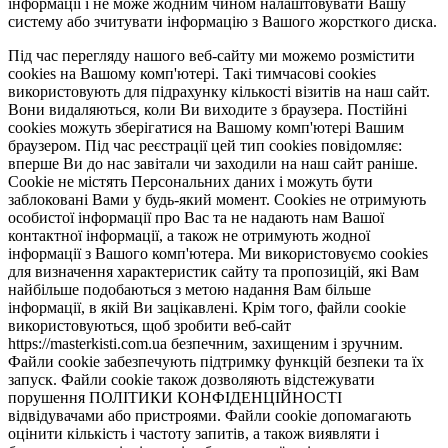
інформації і не може жодним чином налаштовувати Вашу
систему або зчитувати інформацію з Вашого жорсткого диска.
Під час перегляду нашого веб-сайту ми можемо розмістити
cookies на Вашому комп'ютері. Такі тимчасові cookies
використовують для підрахунку кількості візитів на наш сайт.
Вони видаляються, коли Ви виходите з браузера. Постійні
cookies можуть зберігатися на Вашому комп'ютері Вашим
браузером. Під час реєстрації цей тип cookies повідомляє:
вперше Ви до нас завітали чи заходили на наш сайт раніше.
Cookie не містять Персональних даних і можуть бути
заблоковані Вами у будь-який момент. Сookies не отримують
особистої інформації про Вас та не надають нам Вашої
контактної інформації, а також не отримують жодної
інформації з Вашого комп'ютера. Ми використовуємо cookies
для визначення характеристик сайту та пропозицій, які Вам
найбільше подобаються з метою надання Вам більше
інформації, в якій Ви зацікавлені. Крім того, файли cookie
використовуються, щоб зробити веб-сайт
https://masterkisti.com.ua безпечним, захищеним і зручним.
Файли cookie забезпечують підтримку функцій безпеки та їх
запуск. Файли cookie також дозволяють відстежувати
порушення ПОЛІТИКИ КОНФІДЕНЦІЙНОСТІ
відвідувачами або пристроями. Файли cookie допомагають
оцінити кількість і частоту запитів, а також виявляти і