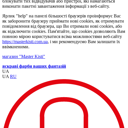
блокувати тих відвідувачів або пристрої, які намагаються
виконати пакетні завантаження інформації з веб-сайту.
Ярлик "help" на панелі більшості браузерів проінформує Вас
як заборонити браузеру приймати нові cookies, як отримувати
повідомлення від браузера, що Ви отримали нові cookies, або
як відключити cookies. Пам'ятайте, що cookies дозволяють Вам
повною мірою користуватися всіма можливостями веб-сайту
https://masterkisti.com.ua
, і ми рекомендуємо Вам залишати їх
ввімкненими.
магазин "Master Kisti"
яскраві фарби ваших фантазій
UA
UA
RU