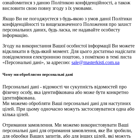
ознайомитися з даною Політикою конфіденційності, а також
висловити свою повну згоду з їх умовами.
Якщо Ви не погоджуєтеся з будь-якою з умов даної Політики
конфіденційності та вищезазначеного Положення про захист
персональних даних, будь ласка, не надавайте особисту
інформацію.
Згоду на використання Вашої особистої інформації Ви можете
відкликати в будь-який момент. Для цього достатньо надіслати
повідомлення електронною поштою, з поміткою в темі листа
«Персональні дані», за адресою:
sale@masterkisti.com.ua
Чому ми обробляємо персональні дані
Персональні дані - відомості чи сукупність відомостей про
фізичну особу, яка ідентифікована або може бути конкретно
ідентифікована.
Ми можемо обробляти Ваші персональні дані для наступних
цілей. При цьому одночасно можуть застосовуватися одна або
кілька цілей.
Отримання замовлення. Ми можемо використовувати Ваші
персональні дані для отримання замовлення, яке Ви зробили,
для обробки Ваших запитів, або для інших цілей, які можуть