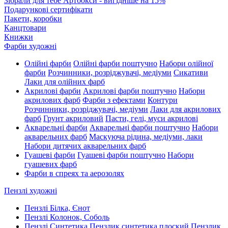
Зібрали для тебе Артбокси - вигідніше на 15%
Подарункові сертифікати
Пакети, коробки
Канцтовари
Книжки
Фарби художні
Олійні фарби
Олійні фарби поштучно
Набори олійної
фарби
Розчинники, розріджувачі, медіуми
Сикативи
Лаки для олійних фарб
Акрилові фарби
Акрилові фарби поштучно
Набори
акрилових фарб
Фарби з ефектами
Контури
Розчинники, розріджувачі, медіуми
Лаки для акрилових
фарб
Грунт акриловий
Пасти, гелі, муси акрилові
Акварельні фарби
Акварельні фарби поштучно
Набори
акварельних фарб
Маскуюча рідина, медіуми, лаки
Набори дитячих акварельних фарб
Гуашеві фарби
Гуашеві фарби поштучно
Набори
гуашевих фарб
Фарби в спреях та аерозолях
Пензлі художні
Пензлі Білка, Єнот
Пензлі Колонок, Соболь
Пензлі Синтетика
Пензлик синтетика плоский
Пензлик