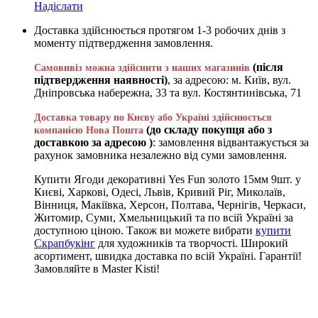
Надіслати
Доставка здійснюється протягом 1-3 робочих днів з
моменту підтвердження замовлення.
(після
Самовивіз можна здійснити з наших магазинів
підтвердження наявності)
, за адресою: м. Київ, вул.
Дніпровська набережна, 33 та вул. Костянтинівська, 71
Доставка товару по Києву або Україні здійснюється
(до складу покупця або з
компанією Нова Пошта
доставкою за адресою )
: замовлення відвантажується за
рахунок замовника незалежно від суми замовлення.
Купити Ягоди декоративні Yes Fun золото 15мм 9шт. у
Києві, Харкові, Одесі, Львів, Кривий Ріг, Миколаїв,
Вінниця, Макіївка, Херсон, Полтава, Чернігів, Черкаси,
Житомир, Суми, Хмельницький та по всій Україні за
доступною ціною. Також ви можете вибрати
купити
Скрапбукінг
для художників та творчості. Широкий
асортимент, швидка доставка по всій Україні. Гарантії!
Замовляйте в Master Kisti!