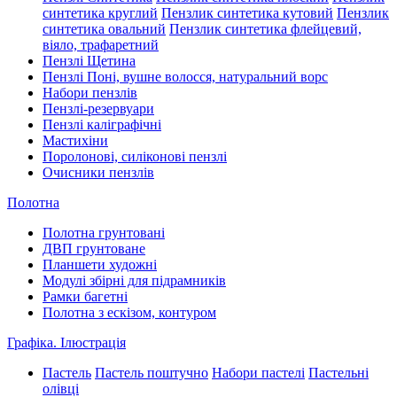
синтетика круглий
Пензлик синтетика кутовий
Пензлик
синтетика овальний
Пензлик синтетика флейцевий,
віяло, трафаретний
Пензлі Щетина
Пензлі Поні, вушне волосся, натуральний ворс
Набори пензлів
Пензлі-резервуари
Пензлі каліграфічні
Мастихіни
Поролонові, силіконові пензлі
Очисники пензлів
Полотна
Полотна грунтовані
ДВП грунтоване
Планшети художні
Модулі збірні для підрамників
Рамки багетні
Полотна з ескізом, контуром
Графіка. Ілюстрація
Пастель
Пастель поштучно
Набори пастелі
Пастельні
олівці