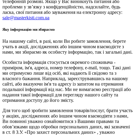
телефонній розмові. Якщо у Вас виникнуть питання або
проблеми у зв’язку з конфіденційністю, надсилайте, будь
ласка, свої питання або зауваження на електронну адресу:
sale@masterkisti.com.ua
Яку інформацію ми збираємо
На нашому сайті, в разі, коли Ви робите замовлення, берете
учать в акції, дослідженнях або іншим чином взаємодієте з
нами, ми збираємо як особисту інформацію, так і загальні дані.
Особиста інформація стосується окремого споживача -
приміром, ім'я, адреса, номер телефону, e-mail, тощо. Такі дані
ми отримуємо лише від осіб, які надають її свідомо та з
власного бажання. Наприклад, зареєструвавшись на нашому
сайті, або вказуючи ім'я та адресу із запитом на отримання
подальшої інформації від нас. Ми не вимагаємо реєстрації або
надання такої інформації для перегляду нашого сайту та
отримання доступу до його змісту.
Для того щоб зробити замовлення товарів/послуг, брати участь
у акціях, дослідженнях або іншим чином взаємодіяти з нами,
Ви повинні уважно ознайомитися з Вашими правами та
обов’язками щодо обробки персональних даних, які зазначені
в ст. 8 З.У. «Про захист персональних даних» , уважно