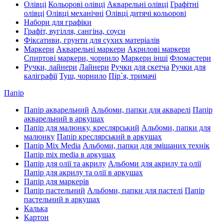
Олівці
Кольорові олівці
Акварельні олівці
Графітні
олівці
Олівці механічні
Олівці дитячі кольорові
Набори для графіки
Графіт, вугілля, сангіна, соуси
Фіксативи, грунти для сухих матеріалів
Маркери
Акварельні маркери
Акрилові маркери
Спиртові маркери, чорнило
Маркери інші
Фломастери
Ручки, лайнери
Лайнери
Ручки для скетча
Ручки для
каліграфії
Туш, чорнило
Пір`я, тримачі
Папір
Папір акварельний
Альбоми, папки для акварелі
Папір
акварельний в аркушах
Папір для малюнку, креслярський
Альбоми, папки для
малюнку
Папір креслярський в аркушах
Папір Mix Media
Альбоми, папки для змішаних технік
Папір mix media в аркушах
Папір для олії та акрилу
Альбоми для акрилу та олії
Папір для акрилу та олії в аркушах
Папір для маркерів
Папір пастельний
Альбоми, папки для пастелі
Папір
пастельний в аркушах
Калька
Картон