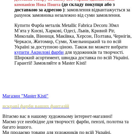
(до складу покупця або з
компанією Нова Пошта
доставкою за адресою )
: замовлення відвантажується за
рахунок замовника незалежно від суми замовлення.
Купити Фарба металік Metallic Fabrica Decoru 30мл
М`ята у Києві, Харкові, Одесі, Львів, Кривий Ріг,
Миколаїв, Вінниця, Макіївка, Херсон, Полтава, Чернігів,
Черкаси, Житомир, Суми, Хмельницький та по всій
Україні за доступною ціною. Також ви можете вибрати
купити Акрилові фарби
для художників та творчості.
Широкий асортимент, швидка доставка по всій Україні.
Гарантії! Замовляйте в Master Kisti!
Магазин "Master Kisti"
яскраві фарби ваших фантазій
Вітаємо вас в нашому художньому інтернет-магазині!
Маємо усе необхідне для творчості: фарби, пензлі, полотна та
багато іншого.
Ми продаємо товари для художників по всій Україні.