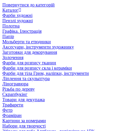
Повернутися до категорій
Каталог
Фарби художні
Пензлі художні
Полотна
Графіка. Ілюстрація
Папір
Мольберти та етюдники
Аксесуари, інструменти художнику
Заготовки для декорування
Золочення
Фарби для розпису тканин
Фарби для розпису скла і кераміки
Фарби для тіла Грим, наліпки, інструменти
Ліплення та скульптура
Ліногравюра
Різьба по дереву
Скрапбукінг
Товари для декупажа
Трафарети
Фетр
Фоаміран
Картини за номерами
Набори для творчості