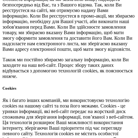
безпосередньо від Вас, та з Вашого відома. Так, коли Ви
реєструєтеся на сайті, ми отримуємо надану Вами
інформацію. Коли Ви реєструєтеся в промо-акції, ми збираємо
інформацію, необхідну для Вашої участі, аби виконати наші
зобов'язання перед Вами. Коли Ви здійснюєте замовлення
товару, ми збираємо вказану Вами інформацію, щоб мати
змогу оформити замовлення та доставити його Вам. Коли Ви
надсилаєте нам електронного листа, ми зберігаємо вказану
Вами адресу електронної пошти, щоб мати змогу відповісти.
Також ми постійно збираємо загальну інформацію, коли Ви
заходите на наш веб-сайт. Процес збору таких даних
відбувається з допомогою технологій cookies, як пояснюється
нижче.
Cookies
Як і багато інших компаній, ми використовуємо технологію
cookies на нашому сайті та поза його межами. Cookies - це
уривки інформації, які веб-сайт передає на жорсткий диск
споживача для зберігання інформації, пов’язаної з веб-сайтом.
Ця технологія розширює Ваші можливості використання
інтернету, зберігаючи Ваші пріоритети під час перегляду
певного сайту. Технологія cookies не містить особистої