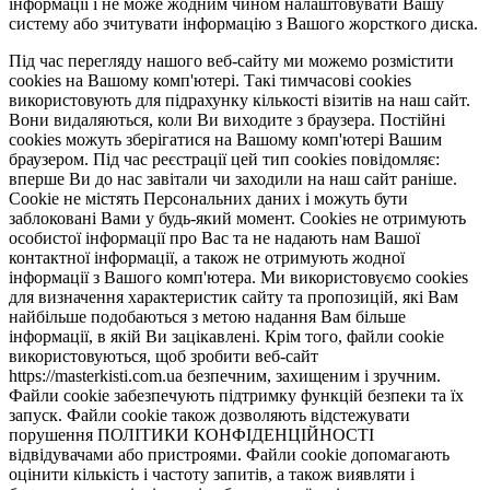
інформації і не може жодним чином налаштовувати Вашу
систему або зчитувати інформацію з Вашого жорсткого диска.
Під час перегляду нашого веб-сайту ми можемо розмістити
cookies на Вашому комп'ютері. Такі тимчасові cookies
використовують для підрахунку кількості візитів на наш сайт.
Вони видаляються, коли Ви виходите з браузера. Постійні
cookies можуть зберігатися на Вашому комп'ютері Вашим
браузером. Під час реєстрації цей тип cookies повідомляє:
вперше Ви до нас завітали чи заходили на наш сайт раніше.
Cookie не містять Персональних даних і можуть бути
заблоковані Вами у будь-який момент. Сookies не отримують
особистої інформації про Вас та не надають нам Вашої
контактної інформації, а також не отримують жодної
інформації з Вашого комп'ютера. Ми використовуємо cookies
для визначення характеристик сайту та пропозицій, які Вам
найбільше подобаються з метою надання Вам більше
інформації, в якій Ви зацікавлені. Крім того, файли cookie
використовуються, щоб зробити веб-сайт
https://masterkisti.com.ua безпечним, захищеним і зручним.
Файли cookie забезпечують підтримку функцій безпеки та їх
запуск. Файли cookie також дозволяють відстежувати
порушення ПОЛІТИКИ КОНФІДЕНЦІЙНОСТІ
відвідувачами або пристроями. Файли cookie допомагають
оцінити кількість і частоту запитів, а також виявляти і