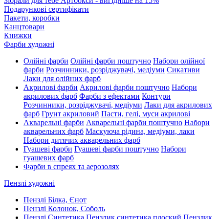
Зібрали для тебе Артбокси - вигідніше на 15%
Подарункові сертифікати
Пакети, коробки
Канцтовари
Книжки
Фарби художні
Олійні фарби
Олійні фарби поштучно
Набори олійної
фарби
Розчинники, розріджувачі, медіуми
Сикативи
Лаки для олійних фарб
Акрилові фарби
Акрилові фарби поштучно
Набори
акрилових фарб
Фарби з ефектами
Контури
Розчинники, розріджувачі, медіуми
Лаки для акрилових
фарб
Грунт акриловий
Пасти, гелі, муси акрилові
Акварельні фарби
Акварельні фарби поштучно
Набори
акварельних фарб
Маскуюча рідина, медіуми, лаки
Набори дитячих акварельних фарб
Гуашеві фарби
Гуашеві фарби поштучно
Набори
гуашевих фарб
Фарби в спреях та аерозолях
Пензлі художні
Пензлі Білка, Єнот
Пензлі Колонок, Соболь
Пензлі Синтетика
Пензлик синтетика плоский
Пензлик