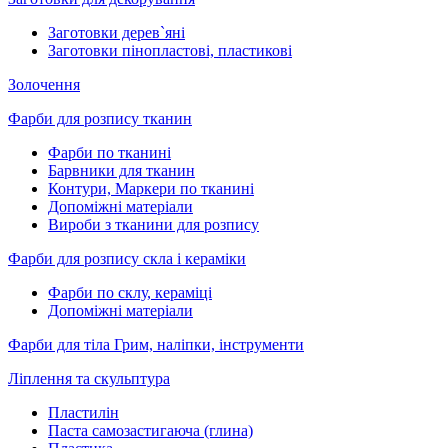
Заготовки дерев`яні
Заготовки пінопластові, пластикові
Золочення
Фарби для розпису тканин
Фарби по тканині
Барвники для тканин
Контури, Маркери по тканині
Допоміжні матеріали
Вироби з тканини для розпису
Фарби для розпису скла і кераміки
Фарби по склу, кераміці
Допоміжні матеріали
Фарби для тіла Грим, наліпки, інструменти
Ліплення та скульптура
Пластилін
Паста самозастигаюча (глина)