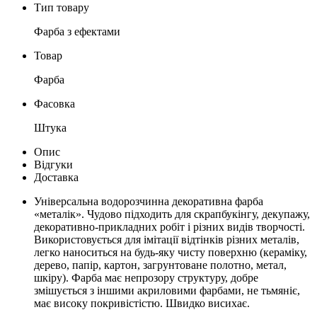
Тип товару
Фарба з ефектами
Товар
Фарба
Фасовка
Штука
Опис
Відгуки
Доставка
Універсальна водорозчинна декоративна фарба
«металік». Чудово підходить для скрапбукінгу, декупажу,
декоративно-прикладних робіт і різних видів творчості.
Використовується для імітації відтінків різних металів,
легко наноситься на будь-яку чисту поверхню (кераміку,
дерево, папір, картон, загрунтоване полотно, метал,
шкіру). Фарба має непрозору структуру, добре
змішується з іншими акриловими фарбами, не тьмяніє,
має високу покривістістю. Швидко висихає.