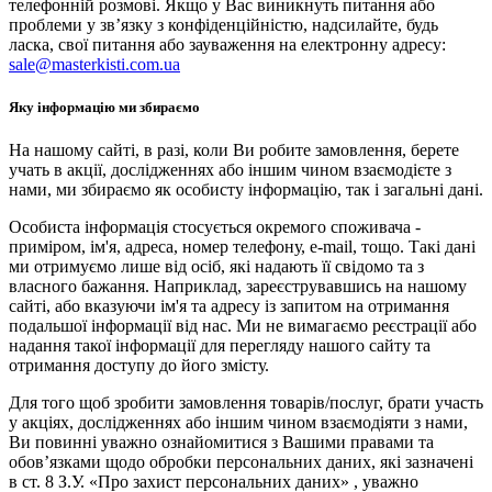
телефонній розмові. Якщо у Вас виникнуть питання або
проблеми у зв’язку з конфіденційністю, надсилайте, будь
ласка, свої питання або зауваження на електронну адресу:
sale@masterkisti.com.ua
Яку інформацію ми збираємо
На нашому сайті, в разі, коли Ви робите замовлення, берете
учать в акції, дослідженнях або іншим чином взаємодієте з
нами, ми збираємо як особисту інформацію, так і загальні дані.
Особиста інформація стосується окремого споживача -
приміром, ім'я, адреса, номер телефону, e-mail, тощо. Такі дані
ми отримуємо лише від осіб, які надають її свідомо та з
власного бажання. Наприклад, зареєструвавшись на нашому
сайті, або вказуючи ім'я та адресу із запитом на отримання
подальшої інформації від нас. Ми не вимагаємо реєстрації або
надання такої інформації для перегляду нашого сайту та
отримання доступу до його змісту.
Для того щоб зробити замовлення товарів/послуг, брати участь
у акціях, дослідженнях або іншим чином взаємодіяти з нами,
Ви повинні уважно ознайомитися з Вашими правами та
обов’язками щодо обробки персональних даних, які зазначені
в ст. 8 З.У. «Про захист персональних даних» , уважно