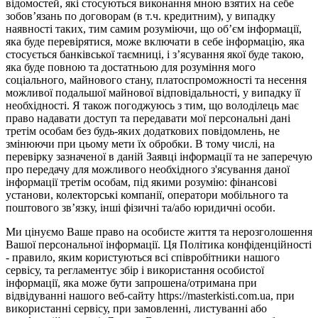
відомостей, які стосуються виконання мною взятих на себе
зобов’язань по договорам (в т.ч. кредитним), у випадку
наявності таких, тим самим розуміючи, що об’єм інформації,
яка буде перевірятися, може включати в себе інформацію, яка
стосується банківської таємниці, і з’ясування якої буде такою,
яка буде повною та достатньою для розуміння мого
соціального, майнового стану, платоспроможності та несення
можливої подальшої майнової відповідальності, у випадку її
необхідності. Я також погоджуюсь з тим, що володілець має
право надавати доступ та передавати мої персональні дані
третім особам без будь-яких додаткових повідомлень, не
змінюючи при цьому мети їх обробки. В тому числі, на
перевірку зазначеної в даній Заявці інформації та не заперечую
про передачу для можливого необхідного з'ясування даної
інформації третім особам, під якими розумію: фінансові
установи, колекторські компанії, оператори мобільного та
поштового зв’язку, інші фізичні та/або юридичні особи.
Ми цінуємо Ваше право на особисте життя та нерозголошення
Вашої персональної інформації. Ця Політика конфіденційності
- правило, яким користуються всі співробітники нашого
сервісу, та регламентує збір і використання особистої
інформації, яка може бути запрошена/отримана при
відвідуванні нашого веб-сайту https://masterkisti.com.ua, при
використанні сервісу, при замовленні, листуванні або