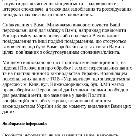
існувати для досягнення кінцевої мети – задовольнити
інтереси споживача, а також для запобігання та розслідування
випадків шахрайства та інших зловживань.
Спілкування з Вами. Ми можемо використовувати Ваші
персональні дані для зв'язку з Вами, наприклад повідомити
Вас про зміну наших послуг або надіслати Вам важливі
повідомлення та інші подібні повідомлення, що стосуються
замовлення, що було Вами зроблено та зв'язатися з Вами в
цілях, пов’язаних з обслуговуванням споживача/клієнта.
Ми діємо відповідно до цієї Політики конфіденційності, на
підставі Положення про обробку і захист персональних даних
та на підставі чинного законодавства України. Володільцем
персональних даних є ТОВ «Укрпартнер», що знаходиться за
адресою : м. Київ, вул. Нижньоюркiвська, буд. 3.Ми маємо
право зберігати Персональні дані стільки, скільки необхідно
для реалізації мети, що зазначена у даній Політиці
конфіденційності або у строки, встановлені чинним
законодавством України або до моменту видалення Вами цих
даних.
Як збираємо інформацію
Особиста інформація, як ми зазначили вище, надходить