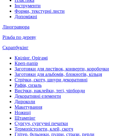
Пластика
Інструменти
Форми, текстурні листи
Допоміжні
Ліногравюра
Різьба по дереву
Скрапбукінг
Квілінг. Орігамі
Креп-папір
Заготовки для листівок, конверти, коробочки
Заготовки для альбомів, блокнотів, кільця
Стрічки, скотч, шнури декоративні
Рафія, сизаль
Висічки, наклейки, тегі, чіпборди
Декоративні елементи
Дироколи
Макетування
Ножиці
Штампінг
Сургуч, сургучні печатки
Термопістолети, клей, скотч
Глітер, бульонки, пудри, стрази, перли