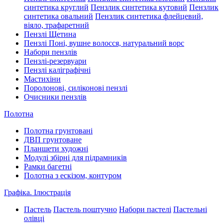
синтетика круглий
Пензлик синтетика кутовий
Пензлик
синтетика овальний
Пензлик синтетика флейцевий,
віяло, трафаретний
Пензлі Щетина
Пензлі Поні, вушне волосся, натуральний ворс
Набори пензлів
Пензлі-резервуари
Пензлі каліграфічні
Мастихіни
Поролонові, силіконові пензлі
Очисники пензлів
Полотна
Полотна грунтовані
ДВП грунтоване
Планшети художні
Модулі збірні для підрамників
Рамки багетні
Полотна з ескізом, контуром
Графіка. Ілюстрація
Пастель
Пастель поштучно
Набори пастелі
Пастельні
олівці