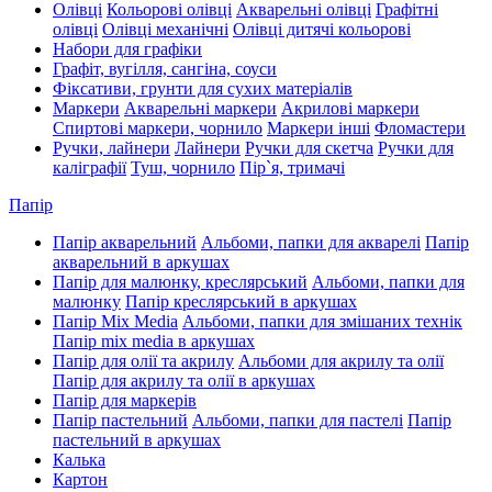
Олівці
Кольорові олівці
Акварельні олівці
Графітні
олівці
Олівці механічні
Олівці дитячі кольорові
Набори для графіки
Графіт, вугілля, сангіна, соуси
Фіксативи, грунти для сухих матеріалів
Маркери
Акварельні маркери
Акрилові маркери
Спиртові маркери, чорнило
Маркери інші
Фломастери
Ручки, лайнери
Лайнери
Ручки для скетча
Ручки для
каліграфії
Туш, чорнило
Пір`я, тримачі
Папір
Папір акварельний
Альбоми, папки для акварелі
Папір
акварельний в аркушах
Папір для малюнку, креслярський
Альбоми, папки для
малюнку
Папір креслярський в аркушах
Папір Mix Media
Альбоми, папки для змішаних технік
Папір mix media в аркушах
Папір для олії та акрилу
Альбоми для акрилу та олії
Папір для акрилу та олії в аркушах
Папір для маркерів
Папір пастельний
Альбоми, папки для пастелі
Папір
пастельний в аркушах
Калька
Картон