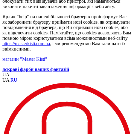
блокувати тих відвідувачів або пристрої, які намагаються
виконати пакетні завантаження інформації з веб-сайту.
Ярлик "help" на панелі більшості браузерів проінформує Вас
як заборонити браузеру приймати нові cookies, як отримувати
повідомлення від браузера, що Ви отримали нові cookies, або
як відключити cookies. Пам'ятайте, що cookies дозволяють Вам
повною мірою користуватися всіма можливостями веб-сайту
https://masterkisti.com.ua
, і ми рекомендуємо Вам залишати їх
ввімкненими.
магазин "Master Kisti"
яскраві фарби ваших фантазій
UA
UA
RU