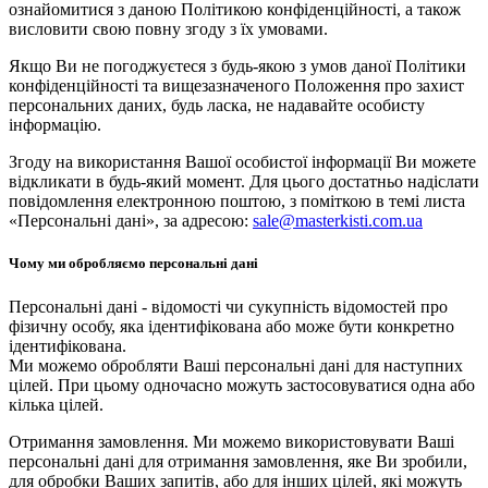
ознайомитися з даною Політикою конфіденційності, а також
висловити свою повну згоду з їх умовами.
Якщо Ви не погоджуєтеся з будь-якою з умов даної Політики
конфіденційності та вищезазначеного Положення про захист
персональних даних, будь ласка, не надавайте особисту
інформацію.
Згоду на використання Вашої особистої інформації Ви можете
відкликати в будь-який момент. Для цього достатньо надіслати
повідомлення електронною поштою, з поміткою в темі листа
«Персональні дані», за адресою:
sale@masterkisti.com.ua
Чому ми обробляємо персональні дані
Персональні дані - відомості чи сукупність відомостей про
фізичну особу, яка ідентифікована або може бути конкретно
ідентифікована.
Ми можемо обробляти Ваші персональні дані для наступних
цілей. При цьому одночасно можуть застосовуватися одна або
кілька цілей.
Отримання замовлення. Ми можемо використовувати Ваші
персональні дані для отримання замовлення, яке Ви зробили,
для обробки Ваших запитів, або для інших цілей, які можуть