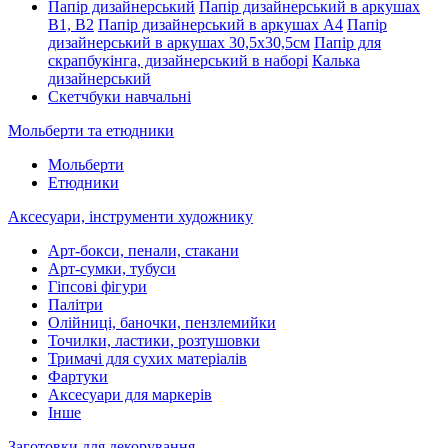
Папір дизайнерський
Папір дизайнерський в аркушах
В1, В2
Папір дизайнерський в аркушах А4
Папір
дизайнерський в аркушах 30,5х30,5см
Папір для
скрапбукінга, дизайнерський в наборі
Калька
дизайнерський
Скетчбуки навчальні
Мольберти та етюдники
Мольберти
Етюдники
Аксесуари, інструменти художнику
Арт-бокси, пенали, стакани
Арт-сумки, тубуси
Гіпсові фігури
Палітри
Олійниці, баночки, пензлемийки
Точилки, ластики, розтушовки
Тримачі для сухих матеріалів
Фартуки
Аксесуари для маркерів
Інше
Заготовки для декорування