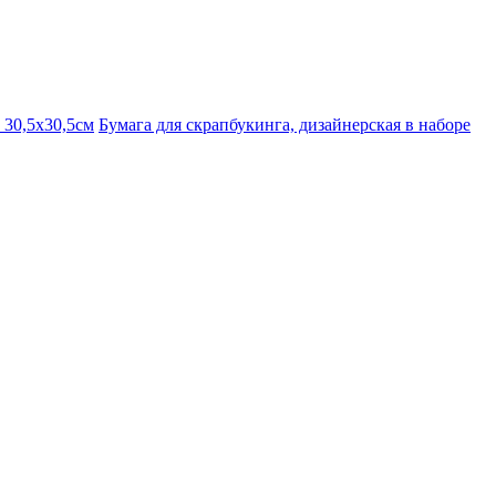
 30,5х30,5см
Бумага для скрапбукинга, дизайнерская в наборе