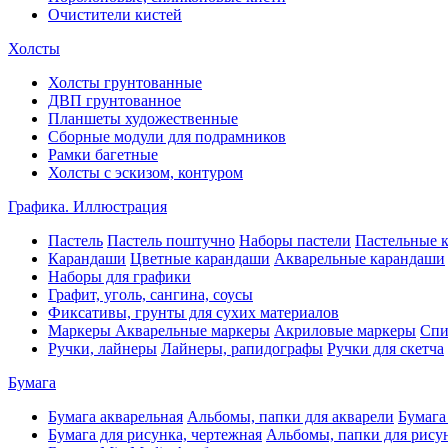
Очистители кистей
Холсты
Холсты грунтованные
ДВП грунтованное
Планшеты художественные
Сборные модули для подрамников
Рамки багетные
Холсты c эскизом, контуром
Графика. Иллюстрация
Пастель
Пастель поштучно
Наборы пастели
Пастельные 
Карандаши
Цветные карандаши
Акварельные карандаши
Наборы для графики
Графит, уголь, сангина, соусы
Фиксативы, грунты для сухих материалов
Маркеры
Акварельные маркеры
Акриловые маркеры
Спи
Ручки, лайнеры
Лайнеры, рапидографы
Ручки для скетча
Бумага
Бумага акварельная
Альбомы, папки для акварели
Бумага
Бумага для рисунка, чертежная
Альбомы, папки для рису