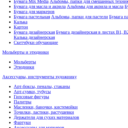
Бумага Mix Media
Альбомы, папки для смешанных техни
Бумага для масла и акрила
Альбомы для акрила и масла
Б
Бумага для маркеров
Бумага пастельная
Альбомы, папки для пастели
Бумага па
Калька
Картон
Бумага дизайнерская
Бумага дизайнерская в листах В1, В
Калька дизайнерская
Скетчбуки обучающие
Мольберты и этюдники
Мольберты
Этюдники
Аксессуары, инструменты художнику
Арт-боксы, пеналы, стаканы
Арт-сумки, тубусы
Гипсовые фигуры
Палитры
Масленки, баночки, кистемойки
Точилки, ластики, растушевки
Держатели для сухих материалов
Фартуки
Аксессуары для маркеров