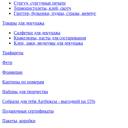
Сургуч, сургучные печати
Термопистолеты, клей, скотч
Глиттер, бульонки, пудры, стразы, жемчуг
Товары для декупажа
Салфетки для декупажа
Кракелюры, пасты для состаривания
Клеи, лаки, медиумы для декупажа
Трафареты
Фетр
Фоамиран
Картины по номерам
Наборы для творчества
Собрали для тебя Артбоксы - выгодней на 15%
Подарочные сертификаты
Пакеты, коробки