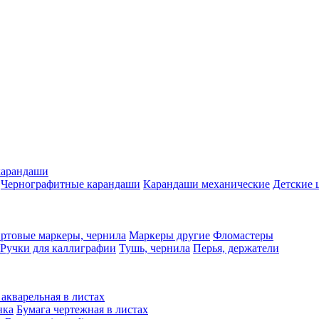
карандаши
Чернографитные карандаши
Карандаши механические
Детские 
ртовые маркеры, чернила
Маркеры другие
Фломастеры
Ручки для каллиграфии
Тушь, чернила
Перья, держатели
 акварельная в листах
нка
Бумага чертежная в листах