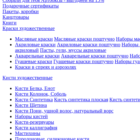
Собрали для тебя Артбоксы - выгодней на 15%
Подарочные сертификаты
Пакеты, коробки
Канцтовары
Книги
Краски художественные
Масляные краски
Масляные краски поштучно
Наборы ма
Акриловые краски
Акриловые краски поштучно
Наборы 
акриловый
Пасты, гели, муссы акриловые
Акварельные краски
Акварельные краски поштучно
Набо
Гуашевые краски
Гуашевые краски поштучно
Наборы гуа
Краски в спреях и аэрозолях
Кисти художественные
Кисти Белка, Енот
Кисти Колонок, Соболь
Кисти Синтетика
Кисть синтетика плоская
Кисть синтети
Кисти Щетина
Кисти Пони, ушной волос, натуральный ворс
Наборы кистей
Кисти-резервуары
Кисти каллиграфия
Мастихины
Поролоновые, силиконовые кисти