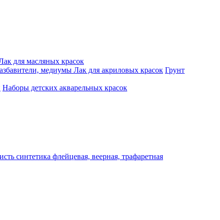
Лак для масляных красок
разбавители, медиумы
Лак для акриловых красок
Грунт
и
Наборы детских акварельных красок
исть синтетика флейцевая, веерная, трафаретная