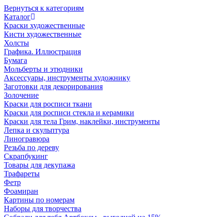
Вернуться к категориям
Каталог
Краски художественные
Кисти художественные
Холсты
Графика. Иллюстрация
Бумага
Мольберты и этюдники
Аксессуары, инструменты художнику
Заготовки для декорирования
Золочение
Краски для росписи ткани
Краски для росписи стекла и керамики
Краски для тела Грим, наклейки, инструменты
Лепка и скульптура
Линогравюра
Резьба по дереву
Скрапбукинг
Товары для декупажа
Трафареты
Фетр
Фоамиран
Картины по номерам
Наборы для творчества