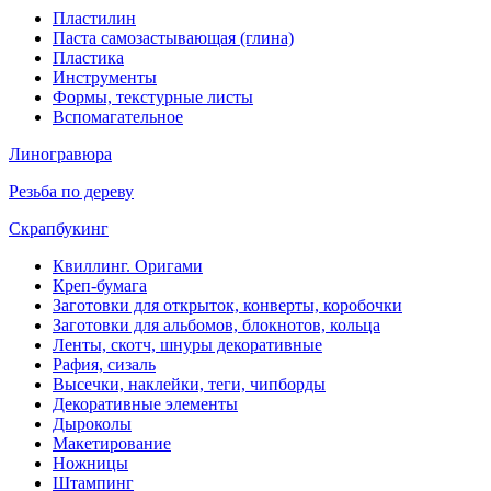
Пластилин
Паста самозастывающая (глина)
Пластика
Инструменты
Формы, текстурные листы
Вспомагательное
Линогравюра
Резьба по дереву
Скрапбукинг
Квиллинг. Оригами
Креп-бумага
Заготовки для открыток, конверты, коробочки
Заготовки для альбомов, блокнотов, кольца
Ленты, скотч, шнуры декоративные
Рафия, сизаль
Высечки, наклейки, теги, чипборды
Декоративные элементы
Дыроколы
Макетирование
Ножницы
Штампинг