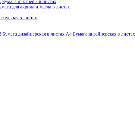
к
Бумага mix media в листах
умага для акрила и масла в листах
стельная в листах
2
Бумага дизайнерская в листах А4
Бумага дизайнерская в листах