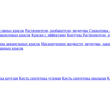
сляных красок
Растворители, разбавители, медиумы
Сиккативы
акриловых красок
Краски с эффектами
Контуры
Растворители, 
ры акварельных красок
Маскирующие жидкости, медиумы, лак
шевых красок
ка круглая
Кисть синтетика угловая
Кисть синтетика овальная
К