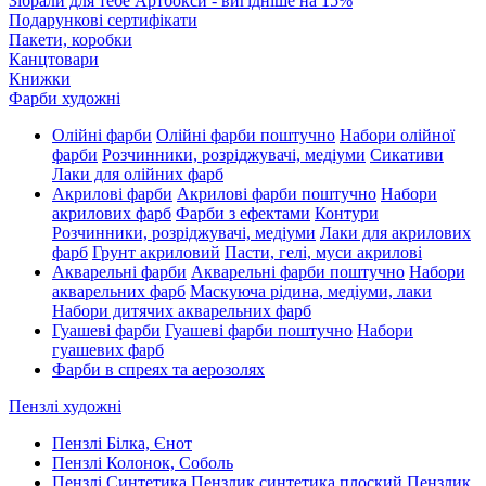
Зібрали для тебе Артбокси - вигідніше на 15%
Подарункові сертифікати
Пакети, коробки
Канцтовари
Книжки
Фарби художні
Олійні фарби
Олійні фарби поштучно
Набори олійної
фарби
Розчинники, розріджувачі, медіуми
Сикативи
Лаки для олійних фарб
Акрилові фарби
Акрилові фарби поштучно
Набори
акрилових фарб
Фарби з ефектами
Контури
Розчинники, розріджувачі, медіуми
Лаки для акрилових
фарб
Грунт акриловий
Пасти, гелі, муси акрилові
Акварельні фарби
Акварельні фарби поштучно
Набори
акварельних фарб
Маскуюча рідина, медіуми, лаки
Набори дитячих акварельних фарб
Гуашеві фарби
Гуашеві фарби поштучно
Набори
гуашевих фарб
Фарби в спреях та аерозолях
Пензлі художні
Пензлі Білка, Єнот
Пензлі Колонок, Соболь
Пензлі Синтетика
Пензлик синтетика плоский
Пензлик