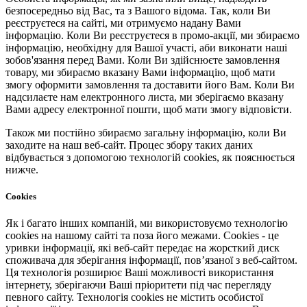
безпосередньо від Вас, та з Вашого відома. Так, коли Ви
реєструєтеся на сайті, ми отримуємо надану Вами
інформацію. Коли Ви реєструєтеся в промо-акції, ми збираємо
інформацію, необхідну для Вашої участі, аби виконати наші
зобов'язання перед Вами. Коли Ви здійснюєте замовлення
товару, ми збираємо вказану Вами інформацію, щоб мати
змогу оформити замовлення та доставити його Вам. Коли Ви
надсилаєте нам електронного листа, ми зберігаємо вказану
Вами адресу електронної пошти, щоб мати змогу відповісти.
Також ми постійно збираємо загальну інформацію, коли Ви
заходите на наш веб-сайт. Процес збору таких даних
відбувається з допомогою технологій cookies, як пояснюється
нижче.
Cookies
Як і багато інших компаній, ми використовуємо технологію
cookies на нашому сайті та поза його межами. Cookies - це
уривки інформації, які веб-сайт передає на жорсткий диск
споживача для зберігання інформації, пов’язаної з веб-сайтом.
Ця технологія розширює Ваші можливості використання
інтернету, зберігаючи Ваші пріоритети під час перегляду
певного сайту. Технологія cookies не містить особистої