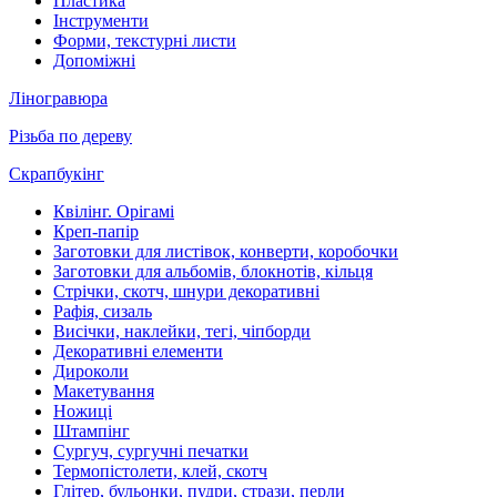
Пластика
Інструменти
Форми, текстурні листи
Допоміжні
Ліногравюра
Різьба по дереву
Скрапбукінг
Квілінг. Орігамі
Креп-папір
Заготовки для листівок, конверти, коробочки
Заготовки для альбомів, блокнотів, кільця
Стрічки, скотч, шнури декоративні
Рафія, сизаль
Висічки, наклейки, тегі, чіпборди
Декоративні елементи
Дироколи
Макетування
Ножиці
Штампінг
Сургуч, сургучні печатки
Термопістолети, клей, скотч
Глітер, бульонки, пудри, стрази, перли