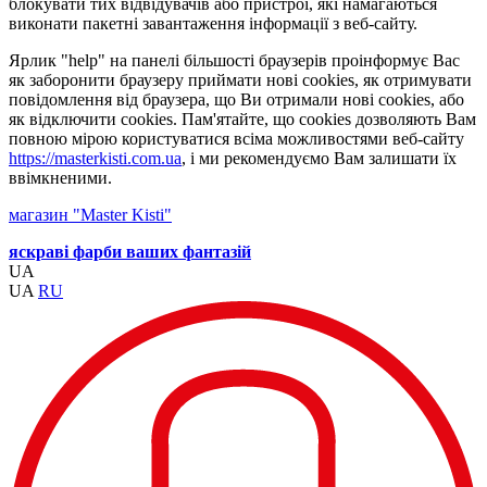
блокувати тих відвідувачів або пристрої, які намагаються
виконати пакетні завантаження інформації з веб-сайту.
Ярлик "help" на панелі більшості браузерів проінформує Вас
як заборонити браузеру приймати нові cookies, як отримувати
повідомлення від браузера, що Ви отримали нові cookies, або
як відключити cookies. Пам'ятайте, що cookies дозволяють Вам
повною мірою користуватися всіма можливостями веб-сайту
https://masterkisti.com.ua
, і ми рекомендуємо Вам залишати їх
ввімкненими.
магазин "Master Kisti"
яскраві фарби ваших фантазій
UA
UA
RU