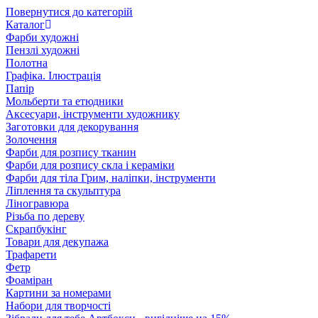
Повернутися до категорій
Каталог
Фарби художні
Пензлі художні
Полотна
Графіка. Ілюстрація
Папір
Мольберти та етюдники
Аксесуари, інструменти художнику
Заготовки для декорування
Золочення
Фарби для розпису тканин
Фарби для розпису скла і кераміки
Фарби для тіла Грим, наліпки, інструменти
Ліплення та скульптура
Ліногравюра
Різьба по дереву
Скрапбукінг
Товари для декупажа
Трафарети
Фетр
Фоаміран
Картини за номерами
Набори для творчості