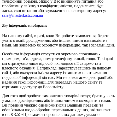
телефонній розмові. Якщо у Вас виникнуть питання або
проблеми у зв’язку з конфіденційністю, надсилайте, будь
ласка, свої питання або зауваження на електронну адресу:
sale@masterkisti.com.ua
Яку інформацію ми збираємо
На нашому сайті, в разі, коли Ви робите замовлення, берете
учать в акції, дослідженнях або іншим чином взаємодієте з
нами, ми збираємо як особисту інформацію, так і загальні дані.
Особиста інформація стосується окремого споживача -
приміром, ім'я, адреса, номер телефону, e-mail, тощо. Такі дані
ми отримуємо лише від осіб, які надають її свідомо та з
власного бажання. Наприклад, зареєструвавшись на нашому
сайті, або вказуючи ім'я та адресу із запитом на отримання
подальшої інформації від нас. Ми не вимагаємо реєстрації або
надання такої інформації для перегляду нашого сайту та
отримання доступу до його змісту.
Для того щоб зробити замовлення товарів/послуг, брати участь
у акціях, дослідженнях або іншим чином взаємодіяти з нами,
Ви повинні уважно ознайомитися з Вашими правами та
обов’язками щодо обробки персональних даних, які зазначені
в ст. 8 З.У. «Про захист персональних даних» , уважно