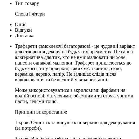
Тип товару
Слова і літери
Опис
Відгуки
Доставка
Трафарети самоклеючі багаторазові - це чудовий варіант
для створення декору на будь яких предметах. Це гарна
альтернатива для тих, хто не вміє малювати чи хоче
нанести однакові малюнки. Трафарет приклеюється до
будь якого типу поверхні, таких як: тканина, скло,
кераміка, дерево, папір. Не залишає слідів після
відклеювання та безпечний у використанні.
Може використовуватися з акриловими фарбами на
водній основі, матуючими, об'ємними та структурними
пасти, гелями тощо.
Принцип використання:
1 крок. Очистiть та висушiть поверхню для декорування
(за потреби).
2 крок. Вiддiлiть трафарет вiд паперової плiвки та