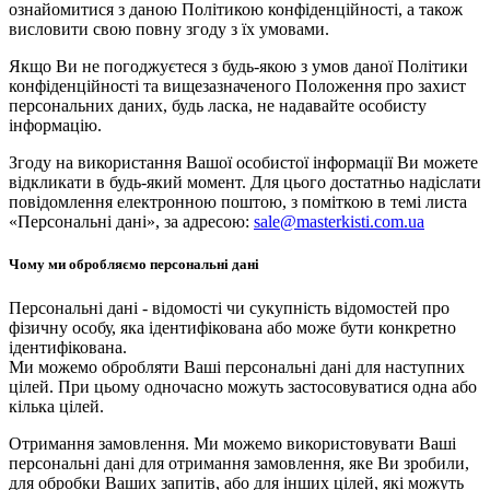
ознайомитися з даною Політикою конфіденційності, а також
висловити свою повну згоду з їх умовами.
Якщо Ви не погоджуєтеся з будь-якою з умов даної Політики
конфіденційності та вищезазначеного Положення про захист
персональних даних, будь ласка, не надавайте особисту
інформацію.
Згоду на використання Вашої особистої інформації Ви можете
відкликати в будь-який момент. Для цього достатньо надіслати
повідомлення електронною поштою, з поміткою в темі листа
«Персональні дані», за адресою:
sale@masterkisti.com.ua
Чому ми обробляємо персональні дані
Персональні дані - відомості чи сукупність відомостей про
фізичну особу, яка ідентифікована або може бути конкретно
ідентифікована.
Ми можемо обробляти Ваші персональні дані для наступних
цілей. При цьому одночасно можуть застосовуватися одна або
кілька цілей.
Отримання замовлення. Ми можемо використовувати Ваші
персональні дані для отримання замовлення, яке Ви зробили,
для обробки Ваших запитів, або для інших цілей, які можуть