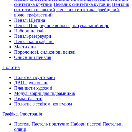
синтетика круглий
Пензлик синтетика кутовий
Пензлик
синтетика овальний
Пензлик синтетика флейцевий,
віяло, трафаретний
Пензлі Щетина
Пензлі Поні, вушне волосся, натуральний ворс
Набори пензлів
Пензлі-резервуари
Пензлі каліграфічні
Мастихіни
Поролонові, силіконові пензлі
Очисники пензлів
Полотна
Полотна грунтовані
ДВП грунтоване
Планшети художні
Модулі збірні для підрамників
Рамки багетні
Полотна з ескізом, контуром
Графіка. Ілюстрація
Пастель
Пастель поштучно
Набори пастелі
Пастельні
олівці