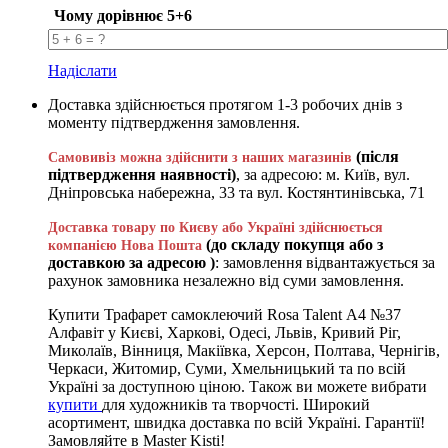
Чому дорівнює 5+6
Надіслати
Доставка здійснюється протягом 1-3 робочих днів з
моменту підтвердження замовлення.
(після
Самовивіз можна здійснити з наших магазинів
підтвердження наявності)
, за адресою: м. Київ, вул.
Дніпровська набережна, 33 та вул. Костянтинівська, 71
Доставка товару по Києву або Україні здійснюється
(до складу покупця або з
компанією Нова Пошта
доставкою за адресою )
: замовлення відвантажується за
рахунок замовника незалежно від суми замовлення.
Купити Трафарет самоклеючий Rosa Talent А4 №37
Алфавіт у Києві, Харкові, Одесі, Львів, Кривий Ріг,
Миколаїв, Вінниця, Макіївка, Херсон, Полтава, Чернігів,
Черкаси, Житомир, Суми, Хмельницький та по всій
Україні за доступною ціною. Також ви можете вибрати
купити
для художників та творчості. Широкий
асортимент, швидка доставка по всій Україні. Гарантії!
Замовляйте в Master Kisti!