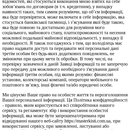
відомостей, які стосуються виконання мною взятих на себе
зобов’язань по договорам (в т.ч. кредитним), у випадку
наявності таких, тим самим розуміючи, що об’єм інформації,
яка буде перевірятися, може включати в себе інформацію, яка
стосується банківської таємниці, і з’ясування якої буде такою,
яка буде повною та достатньою для розуміння мого
соціального, майнового стану, платоспроможності та несення
можливої подальшої майнової відповідальності, у випадку її
необхідності. Я також погоджуюсь з тим, що володілець має
право надавати доступ та передавати мої персональні дані
третім особам без будь-яких додаткових повідомлень, не
змінюючи при цьому мети їх обробки. В тому числі, на
перевірку зазначеної в даній Заявці інформації та не заперечую
про передачу для можливого необхідного з'ясування даної
інформації третім особам, під якими розумію: фінансові
установи, колекторські компанії, оператори мобільного та
поштового зв’язку, інші фізичні та/або юридичні особи.
Ми цінуємо Ваше право на особисте життя та нерозголошення
Вашої персональної інформації. Ця Політика конфіденційності
- правило, яким користуються всі співробітники нашого
сервісу, та регламентує збір і використання особистої
інформації, яка може бути запрошена/отримана при
відвідуванні нашого веб-сайту https://masterkisti.com.ua, при
використанні сервісу, при замовленні, листуванні або