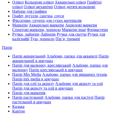
Олівці
Кольорові олівці
Акварельні олівці
Графітні
олівці
Олівці механічні
Олівці дитячі кольорові
Набори для графіки
Графіт, вугілля, сангіна, соуси
Фіксативи, грунти для сухих матеріалів
Маркери
Акварельні маркери
Акрилові маркери
Спиртові маркери, чорнило
Маркери інші
Фломастери
Ручки, лайнери
Лайнери
Ручки для скетча
Ручки для
каліграфії
Туш, чорнило
Пір`я, тримачі
Папір
Папір акварельний
Альбоми, папки для акварелі
Папір
акварельний в аркушах
Папір для малюнку, креслярський
Альбоми, папки для
малюнку
Папір креслярський в аркушах
Папір Mix Media
Альбоми, папки для змішаних технік
Папір mix media в аркушах
Папір для олії та акрилу
Альбоми для акрилу та олії
Папір для акрилу та олії в аркушах
Папір для маркерів
Папір пастельний
Альбоми, папки для пастелі
Папір
пастельний в аркушах
Калька
Картон