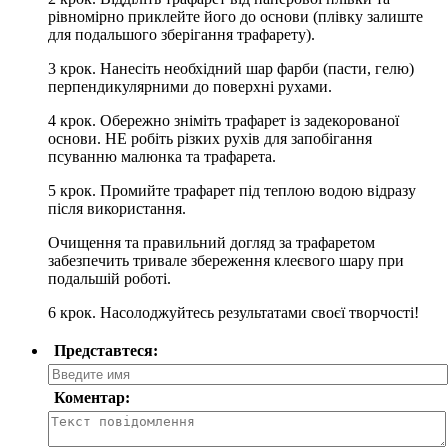
рiвномiрно приклейте його до основи (плiвку залиште
для подальшого зберiгання трафарету).
3 крок. Нанесiть необхiдний шар фарби (пасти, гелю)
перпендикулярними до поверхнi рухами.
4 крок. Обережно знiмiть трафарет iз задекорованої
основи. НЕ робiть рiзких рухiв для запобiгання
псуванню малюнка та трафарета.
5 крок. Промийте трафарет пiд теплою водою вiдразу
пiсля використання.
Очищення та правильний догляд за трафаретом
забезпечить тривале збереження клеєвого шару при
подальшiй роботi.
6 крок. Насолоджуйтесь результатами своєї творчостi!
Представтеся:
Коментар: