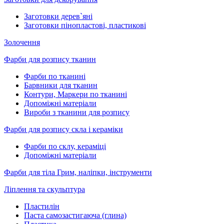
Заготовки дерев`яні
Заготовки пінопластові, пластикові
Золочення
Фарби для розпису тканин
Фарби по тканині
Барвники для тканин
Контури, Маркери по тканині
Допоміжні матеріали
Вироби з тканини для розпису
Фарби для розпису скла і кераміки
Фарби по склу, кераміці
Допоміжні матеріали
Фарби для тіла Грим, наліпки, інструменти
Ліплення та скульптура
Пластилін
Паста самозастигаюча (глина)