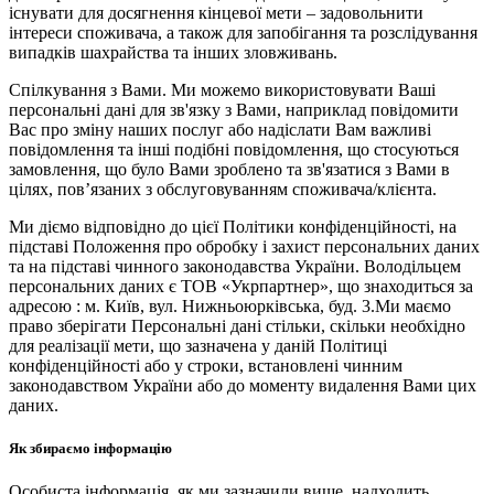
існувати для досягнення кінцевої мети – задовольнити
інтереси споживача, а також для запобігання та розслідування
випадків шахрайства та інших зловживань.
Спілкування з Вами. Ми можемо використовувати Ваші
персональні дані для зв'язку з Вами, наприклад повідомити
Вас про зміну наших послуг або надіслати Вам важливі
повідомлення та інші подібні повідомлення, що стосуються
замовлення, що було Вами зроблено та зв'язатися з Вами в
цілях, пов’язаних з обслуговуванням споживача/клієнта.
Ми діємо відповідно до цієї Політики конфіденційності, на
підставі Положення про обробку і захист персональних даних
та на підставі чинного законодавства України. Володільцем
персональних даних є ТОВ «Укрпартнер», що знаходиться за
адресою : м. Київ, вул. Нижньоюркiвська, буд. 3.Ми маємо
право зберігати Персональні дані стільки, скільки необхідно
для реалізації мети, що зазначена у даній Політиці
конфіденційності або у строки, встановлені чинним
законодавством України або до моменту видалення Вами цих
даних.
Як збираємо інформацію
Особиста інформація, як ми зазначили вище, надходить