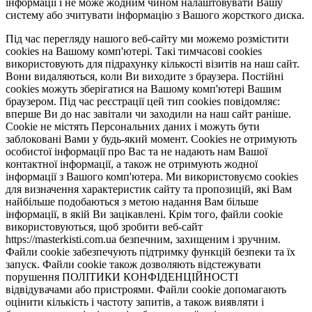
інформації і не може жодним чином налаштовувати Вашу
систему або зчитувати інформацію з Вашого жорсткого диска.
Під час перегляду нашого веб-сайту ми можемо розмістити
cookies на Вашому комп'ютері. Такі тимчасові cookies
використовують для підрахунку кількості візитів на наш сайт.
Вони видаляються, коли Ви виходите з браузера. Постійні
cookies можуть зберігатися на Вашому комп'ютері Вашим
браузером. Під час реєстрації цей тип cookies повідомляє:
вперше Ви до нас завітали чи заходили на наш сайт раніше.
Cookie не містять Персональних даних і можуть бути
заблоковані Вами у будь-який момент. Сookies не отримують
особистої інформації про Вас та не надають нам Вашої
контактної інформації, а також не отримують жодної
інформації з Вашого комп'ютера. Ми використовуємо cookies
для визначення характеристик сайту та пропозицій, які Вам
найбільше подобаються з метою надання Вам більше
інформації, в якій Ви зацікавлені. Крім того, файли cookie
використовуються, щоб зробити веб-сайт
https://masterkisti.com.ua безпечним, захищеним і зручним.
Файли cookie забезпечують підтримку функцій безпеки та їх
запуск. Файли cookie також дозволяють відстежувати
порушення ПОЛІТИКИ КОНФІДЕНЦІЙНОСТІ
відвідувачами або пристроями. Файли cookie допомагають
оцінити кількість і частоту запитів, а також виявляти і