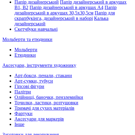
Папір дизайнерський
Папір дизайнерський в аркушах
В1, В2
Папір дизайнерський в аркушах А4
Папір
дизайнерський в аркушах 30,5х30,5см
Папір для
скрапбукінга, дизайнерський в наборі
Калька
дизайнерський
Скетчбуки навчальні
Мольберти та етюдники
Мольберти
Етюдники
Аксесуари, інструменти художнику
Арт-бокси, пенали, стакани
Арт-сумки, тубуси
Гіпсові фігури
Палітри
Олійниці, баночки, пензлемийки
Точилки, ластики, розтушовки
Тримачі для сухих матеріалів
Фартуки
Аксесуари для маркерів
Інше
Заготовки для декорування