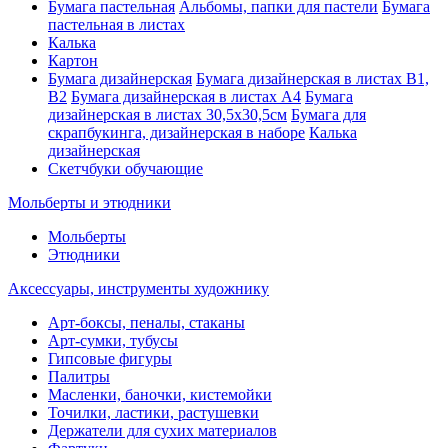
Бумага пастельная
Альбомы, папки для пастели
Бумага
пастельная в листах
Калька
Картон
Бумага дизайнерская
Бумага дизайнерская в листах В1,
В2
Бумага дизайнерская в листах А4
Бумага
дизайнерская в листах 30,5х30,5см
Бумага для
скрапбукинга, дизайнерская в наборе
Калька
дизайнерская
Скетчбуки обучающие
Мольберты и этюдники
Мольберты
Этюдники
Аксессуары, инструменты художнику
Арт-боксы, пеналы, стаканы
Арт-сумки, тубусы
Гипсовые фигуры
Палитры
Масленки, баночки, кистемойки
Точилки, ластики, растушевки
Держатели для сухих материалов