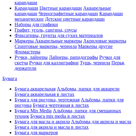
карандаши
Карандаши
Цветные карандаши
Акварельные
карандаши
Чернографитные карандаши
Карандаши
механические
Детские цветные карандаши
Наборы для графики
Графит, уголь, сангина, соусы
Фиксативы, грунты для сухих материалов
Маркеры
Акварельные маркеры
Акриловые маркеры
Спиртовые маркеры, чернила
Маркеры другие
Фломастеры
Ручки, лайнеры
Лайнеры, рапидографы
Ручки для
скетча
Ручки для каллиграфии
Тушь, чернила
Перья,
держатели
Бумага
Бумага акварельная
Альбомы, папки для акварели
Бумага акварельная в листах
Бумага для рисунка, чертежная
Альбомы, папки для
рисунка
Бумага чертежная в листах
Бумага Mix Media
Альбомы, папки для смешанных
техник
Бумага mix media в листах
Бумага для масла и акрила
Альбомы для акрила и масла
Бумага для акрила и масла в листах
Бумага для маркеров