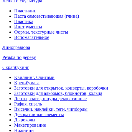
Лепка и скульптура
Пластилин
Паста самозастывающая (глина)
Пластика
Инструменты
Формы, текстурные листы
Вспомагательное
Линогравюра
Резьба по дереву
Скрапбукинг
Квиллинг. Оригами
Креп-бумага
Заготовки для открыток, конверты, коробочки
Заготовки для альбомов, блокнотов, кольца
Ленты, скотч, шнуры декоративные
Рафия, сизаль
Высечки, наклейки, теги, чипборды
Декоративные элементы
Дыроколы
Макетирование
Ножницы