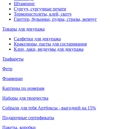
Штампинг
Сургуч, сургучные печати
Термопистолеты, клей, скотч
Глиттер, бульонки, пудры, стразы, жемчуг
Товары для декупажа
Салфетки для декупажа
Кракелюры, пасты для состаривания
Клеи, лаки, медиумы для декупажа
Трафареты
Фетр
Фоамиран
Картины по номерам
Наборы для творчества
Собрали для тебя Артбоксы - выгодней на 15%
Подарочные сертификаты
Пакеты, коробки