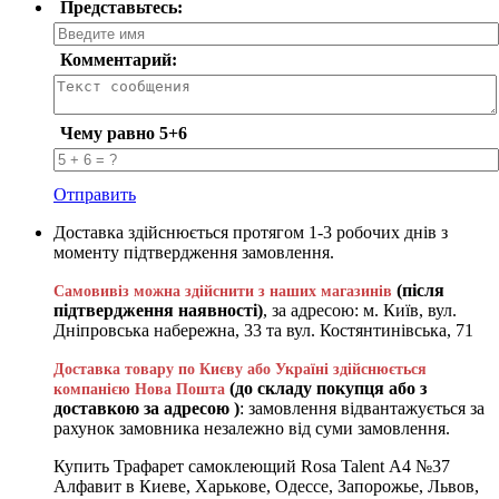
Представьтесь:
Комментарий:
Чему равно 5+6
Отправить
Доставка здійснюється протягом 1-3 робочих днів з
моменту підтвердження замовлення.
(після
Самовивіз можна здійснити з наших магазинів
підтвердження наявності)
, за адресою: м. Київ, вул.
Дніпровська набережна, 33 та вул. Костянтинівська, 71
Доставка товару по Києву або Україні здійснюється
(до складу покупця або з
компанією Нова Пошта
доставкою за адресою )
: замовлення відвантажується за
рахунок замовника незалежно від суми замовлення.
Купить Трафарет самоклеющий Rosa Talent А4 №37
Алфавит в Киеве, Харькове, Одессе, Запорожье, Львов,