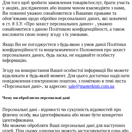
Для того щоб зробити замовлення товарів/послуг, брати участь
у акціях, дослідженнях або іншим чином взаємодіяти з нами,
Ви повинні уважно ознайомитися з Вашими правами та
обов’язками щодо обробки персональних даних, які зазначені
в ст. 8 З.У. «Про захист персональних даних» , уважно
ознайомитися з даною Політикою конфіденційності, а також
висловити свою повну згоду з їх умовами.
Якщо Ви не погоджуєтеся з будь-якою з умов даної Політики
конфіденційності та вищезазначеного Положення про захист
персональних даних, будь ласка, не надавайте особисту
інформацію.
Згоду на використання Вашої особистої інформації Ви можете
відкликати в будь-який момент. Для цього достатньо надіслати
повідомлення електронною поштою, з поміткою в темі листа
«Персональні дані», за адресою:
sale@masterkisti.com.ua
Чому ми обробляємо персональні дані
Персональні дані - відомості чи сукупність відомостей про
фізичну особу, яка ідентифікована або може бути конкретно
ідентифікована.
Ми можемо обробляти Ваші персональні дані для наступних
цілей. При цьому одночасно можуть застосовуватися одна або