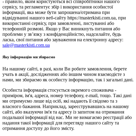
- правило, яким користуються всі співробітники нашого
сервісу, та регламентує збір і використання особистої
інформації, яка може бути запрошена/отримана при
відвідуванні нашого веб-сайту https://masterkisti.com.ua, при
використанні сервісу, при замовленні, листуванні або
телефонній розмові. Якщо у Вас виникнуть питання або
проблеми у зв’язку з конфіденційністю, надсилайте, будь
ласка, свої питання або зауваження на електронну адресу:
sale@masterkisti.com.ua
Яку інформацію ми збираємо
На нашому сайті, в разі, коли Ви робите замовлення, берете
учать в акції, дослідженнях або іншим чином взаємодієте з
нами, ми збираємо як особисту інформацію, так і загальні дані.
Особиста інформація стосується окремого споживача -
приміром, ім'я, адреса, номер телефону, e-mail, тощо. Такі дані
ми отримуємо лише від осіб, які надають її свідомо та з
власного бажання. Наприклад, зареєструвавшись на нашому
сайті, або вказуючи ім'я та адресу із запитом на отримання
подальшої інформації від нас. Ми не вимагаємо реєстрації або
надання такої інформації для перегляду нашого сайту та
отримання доступу до його змісту.