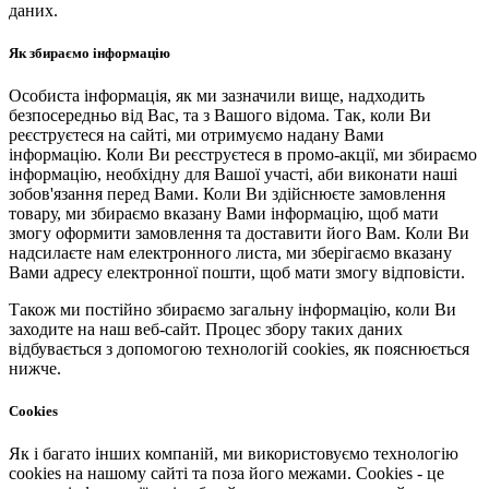
даних.
Як збираємо інформацію
Особиста інформація, як ми зазначили вище, надходить
безпосередньо від Вас, та з Вашого відома. Так, коли Ви
реєструєтеся на сайті, ми отримуємо надану Вами
інформацію. Коли Ви реєструєтеся в промо-акції, ми збираємо
інформацію, необхідну для Вашої участі, аби виконати наші
зобов'язання перед Вами. Коли Ви здійснюєте замовлення
товару, ми збираємо вказану Вами інформацію, щоб мати
змогу оформити замовлення та доставити його Вам. Коли Ви
надсилаєте нам електронного листа, ми зберігаємо вказану
Вами адресу електронної пошти, щоб мати змогу відповісти.
Також ми постійно збираємо загальну інформацію, коли Ви
заходите на наш веб-сайт. Процес збору таких даних
відбувається з допомогою технологій cookies, як пояснюється
нижче.
Cookies
Як і багато інших компаній, ми використовуємо технологію
cookies на нашому сайті та поза його межами. Cookies - це