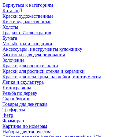
Вернуться к категориям
Каталог
Краски художественные
Кисти художественные
Холсты
Графика. Иллюстрация
Бумага
Мольберты и этюдники
Аксессуары, инструменты художнику
Заготовки для декорирования
Золочение
Краски для росписи ткани
Краски для росписи стекла и керамики
Краски для тела Грим, наклейки, инструменты
Лепка и скульптура
Линогравюра
Резьба по дереву
Скрапбукинг
Товары для декупажа
Трафареты
Фетр
Фоамиран
Картины по номерам
Наборы для творчества