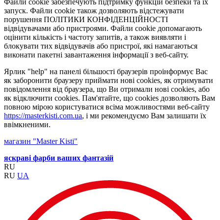
Файли cookie забезпечують підтримку функцій безпеки та їх
запуск. Файли cookie також дозволяють відстежувати
порушення ПОЛІТИКИ КОНФІДЕНЦІЙНОСТІ
відвідувачами або пристроями. Файли cookie допомагають
оцінити кількість і частоту запитів, а також виявляти і
блокувати тих відвідувачів або пристрої, які намагаються
виконати пакетні завантаження інформації з веб-сайту.
Ярлик "help" на панелі більшості браузерів проінформує Вас
як заборонити браузеру приймати нові cookies, як отримувати
повідомлення від браузера, що Ви отримали нові cookies, або
як відключити cookies. Пам'ятайте, що cookies дозволяють Вам
повною мірою користуватися всіма можливостями веб-сайту
https://masterkisti.com.ua
, і ми рекомендуємо Вам залишати їх
ввімкненими.
магазин "Master Kisti"
яскраві фарби ваших фантазій
RU
RU
UA