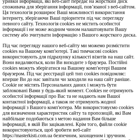
уривки інформації, які веб-сайт передає на жорсткий диск
споживача для зберігання інформації, пов’язаної з веб-сайтом.
Ця технологія розширює Ваші можливості використання
інтернету, зберігаючи Ваші пріоритети під час перегляду
певного сайту. Технологія cookies не містить особистої
інформації і не може жодним чином налаштовувати Вашу
систему або зчитувати інформацію з Вашого жорсткого диска.
Під час перегляду нашого веб-сайту ми можемо розмістити
cookies на Вашому комп'ютері. Такі тимчасові cookies
використовують для підрахунку кількості візитів на наш сайт.
Вони видаляються, коли Ви виходите з браузера. Постійні
cookies можуть зберігатися на Вашому комп'ютері Вашим
браузером. Під час реєстрації цей тип cookies повідомляє:
вперше Ви до нас завітали чи заходили на наш сайт раніше.
Cookie не містять Персональних даних і можуть бути
заблоковані Вами у будь-який момент. Сookies не отримують
особистої інформації про Вас та не надають нам Вашої
контактної інформації, а також не отримують жодної
інформації з Вашого комп'ютера. Ми використовуємо cookies
для визначення характеристик сайту та пропозицій, які Вам
найбільше подобаються з метою надання Вам більше
інформації, в якій Ви зацікавлені. Крім того, файли cookie
використовуються, щоб зробити веб-сайт
https://masterkisti.com.ua безпечним, захищеним і зручним.