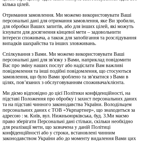
кілька цілей.
Отримання замовлення. Ми можемо використовувати Ваші
персональні дані для отримання замовлення, яке Ви зробили,
для обробки Ваших запитів, або для інших цілей, які можуть
існувати для досягнення кінцевої мети – задовольнити
інтереси споживача, а також для запобігання та розслідування
випадків шахрайства та інших зловживань.
Спілкування з Вами. Ми можемо використовувати Ваші
персональні дані для зв'язку з Вами, наприклад повідомити
Вас про зміну наших послуг або надіслати Вам важливі
повідомлення та інші подібні повідомлення, що стосуються
замовлення, що було Вами зроблено та зв'язатися з Вами в
цілях, пов’язаних з обслуговуванням споживача/клієнта.
Ми діємо відповідно до цієї Політики конфіденційності, на
підставі Положення про обробку і захист персональних даних
та на підставі чинного законодавства України. Володільцем
персональних даних є ТОВ «Укрпартнер», що знаходиться за
адресою : м. Київ, вул. Нижньоюркiвська, буд. 3.Ми маємо
право зберігати Персональні дані стільки, скільки необхідно
для реалізації мети, що зазначена у даній Політиці
конфіденційності або у строки, встановлені чинним
законодавством України або до моменту видалення Вами цих