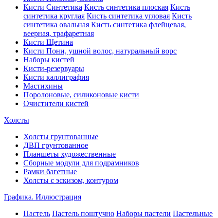
Кисти Синтетика
Кисть синтетика плоская
Кисть
синтетика круглая
Кисть синтетика угловая
Кисть
синтетика овальная
Кисть синтетика флейцевая,
веерная, трафаретная
Кисти Щетина
Кисти Пони, ушной волос, натуральный ворс
Наборы кистей
Кисти-резервуары
Кисти каллиграфия
Мастихины
Поролоновые, силиконовые кисти
Очистители кистей
Холсты
Холсты грунтованные
ДВП грунтованное
Планшеты художественные
Сборные модули для подрамников
Рамки багетные
Холсты c эскизом, контуром
Графика. Иллюстрация
Пастель
Пастель поштучно
Наборы пастели
Пастельные