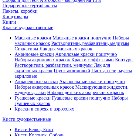
Собрали для тебя Артбоксы - выгодней на 15%
Подарочные сертификаты
Пакеты, коробки
Канцтовары
Книги
Краски художественные
Масляные краски
Масляные краски поштучно
Наборы
масляных красок
Растворители, разбавители, медиумы
Сиккативы
Лак для масляных красок
Акриловые краски
Акриловые краски поштучно
Наборы акриловых красок
Краски с эффектами
Контуры
Растворители, разбавители, медиумы
Лак для
акриловых красок
Грунт акриловый
Пасты, гели, муссы
акриловые
Акварельные краски
Акварельные краски поштучно
Наборы акварельных красок
Маскирующие жидкости,
медиумы, лаки
Наборы детских акварельных красок
Гуашевые краски
Гуашевые краски поштучно
Наборы
гуашевых красок
Краски в спреях и аэрозолях
Кисти художественные
Кисти Белка, Енот
Кисти Колонок, Соболь