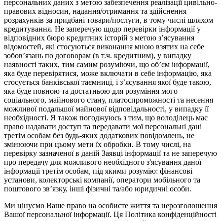
персональних даних з метою забезпечення реалізації цивільно-
правових відносин, надання/отримання та здійснення
розрахунків за придбані товари/послуги, в тому числі шляхом
кредитування. Не заперечую щодо перевірки інформації у
відповідних бюро кредитних історій з метою з’ясування
відомостей, які стосуються виконання мною взятих на себе
зобов’язань по договорам (в т.ч. кредитним), у випадку
наявності таких, тим самим розуміючи, що об’єм інформації,
яка буде перевірятися, може включати в себе інформацію, яка
стосується банківської таємниці, і з’ясування якої буде такою,
яка буде повною та достатньою для розуміння мого
соціального, майнового стану, платоспроможності та несення
можливої подальшої майнової відповідальності, у випадку її
необхідності. Я також погоджуюсь з тим, що володілець має
право надавати доступ та передавати мої персональні дані
третім особам без будь-яких додаткових повідомлень, не
змінюючи при цьому мети їх обробки. В тому числі, на
перевірку зазначеної в даній Заявці інформації та не заперечую
про передачу для можливого необхідного з'ясування даної
інформації третім особам, під якими розумію: фінансові
установи, колекторські компанії, оператори мобільного та
поштового зв’язку, інші фізичні та/або юридичні особи.
Ми цінуємо Ваше право на особисте життя та нерозголошення
Вашої персональної інформації. Ця Політика конфіденційності