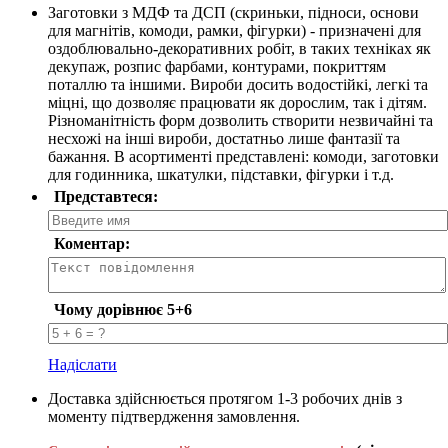
Заготовки з МДФ та ДСП (скриньки, підноси, основи
для магнітів, комоди, рамки, фігурки) - призначені для
оздоблювально-декоративних робіт, в таких техніках як
декупаж, розпис фарбами, контурами, покриттям
поталлю та іншими. Вироби досить водостійкі, легкі та
міцні, що дозволяє працювати як дорослим, так і дітям.
Різноманітність форм дозволить створити незвичайні та
несхожі на інші вироби, достатньо лише фантазії та
бажання. В асортименті представлені: комоди, заготовки
для годинника, шкатулки, підставки, фігурки і т.д.
Представтеся:
Коментар:
Чому дорівнює 5+6
Надіслати
Доставка здійснюється протягом 1-3 робочих днів з
моменту підтвердження замовлення.