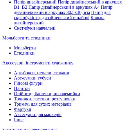
Папір дизайнерський
Папір дизайнерський в аркушах
В1, В2
Папір дизайнерський в аркушах А4
Папір
дизайнерський в аркушах 30,5х30,5см
Папір для
скрапбукінга, дизайнерський в наборі
Калька
дизайнерський
Скетчбуки навчальні
Мольберти та етюдники
Мольберти
Етюдники
Аксесуари, інструменти художнику
Арт-бокси, пенали, стакани
Арт-сумки, тубуси
Гіпсові фігури
Палітри
Олійниці, баночки, пензлемийки
Точилки, ластики, розтушовки
Тримачі для сухих матеріалів
Фартуки
Аксесуари для маркерів
Інше
Заготовки для декорування