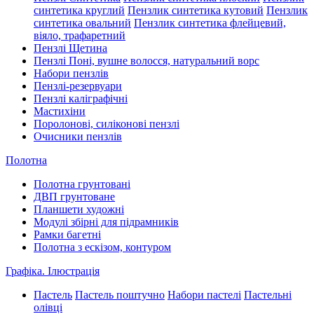
синтетика круглий
Пензлик синтетика кутовий
Пензлик
синтетика овальний
Пензлик синтетика флейцевий,
віяло, трафаретний
Пензлі Щетина
Пензлі Поні, вушне волосся, натуральний ворс
Набори пензлів
Пензлі-резервуари
Пензлі каліграфічні
Мастихіни
Поролонові, силіконові пензлі
Очисники пензлів
Полотна
Полотна грунтовані
ДВП грунтоване
Планшети художні
Модулі збірні для підрамників
Рамки багетні
Полотна з ескізом, контуром
Графіка. Ілюстрація
Пастель
Пастель поштучно
Набори пастелі
Пастельні
олівці