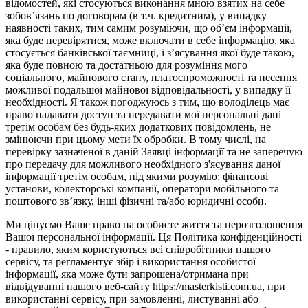
відомостей, які стосуються виконання мною взятих на себе
зобов’язань по договорам (в т.ч. кредитним), у випадку
наявності таких, тим самим розуміючи, що об’єм інформації,
яка буде перевірятися, може включати в себе інформацію, яка
стосується банківської таємниці, і з’ясування якої буде такою,
яка буде повною та достатньою для розуміння мого
соціального, майнового стану, платоспроможності та несення
можливої подальшої майнової відповідальності, у випадку її
необхідності. Я також погоджуюсь з тим, що володілець має
право надавати доступ та передавати мої персональні дані
третім особам без будь-яких додаткових повідомлень, не
змінюючи при цьому мети їх обробки. В тому числі, на
перевірку зазначеної в даній Заявці інформації та не заперечую
про передачу для можливого необхідного з'ясування даної
інформації третім особам, під якими розумію: фінансові
установи, колекторські компанії, оператори мобільного та
поштового зв’язку, інші фізичні та/або юридичні особи.
Ми цінуємо Ваше право на особисте життя та нерозголошення
Вашої персональної інформації. Ця Політика конфіденційності
- правило, яким користуються всі співробітники нашого
сервісу, та регламентує збір і використання особистої
інформації, яка може бути запрошена/отримана при
відвідуванні нашого веб-сайту https://masterkisti.com.ua, при
використанні сервісу, при замовленні, листуванні або