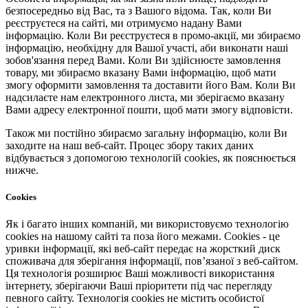
безпосередньо від Вас, та з Вашого відома. Так, коли Ви
реєструєтеся на сайті, ми отримуємо надану Вами
інформацію. Коли Ви реєструєтеся в промо-акції, ми збираємо
інформацію, необхідну для Вашої участі, аби виконати наші
зобов'язання перед Вами. Коли Ви здійснюєте замовлення
товару, ми збираємо вказану Вами інформацію, щоб мати
змогу оформити замовлення та доставити його Вам. Коли Ви
надсилаєте нам електронного листа, ми зберігаємо вказану
Вами адресу електронної пошти, щоб мати змогу відповісти.
Також ми постійно збираємо загальну інформацію, коли Ви
заходите на наш веб-сайт. Процес збору таких даних
відбувається з допомогою технологій cookies, як пояснюється
нижче.
Cookies
Як і багато інших компаній, ми використовуємо технологію
cookies на нашому сайті та поза його межами. Cookies - це
уривки інформації, які веб-сайт передає на жорсткий диск
споживача для зберігання інформації, пов’язаної з веб-сайтом.
Ця технологія розширює Ваші можливості використання
інтернету, зберігаючи Ваші пріоритети під час перегляду
певного сайту. Технологія cookies не містить особистої