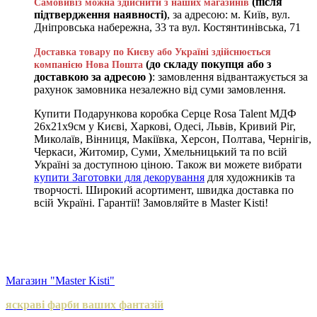
(після
Самовивіз можна здійснити з наших магазинів
підтвердження наявності)
, за адресою: м. Київ, вул.
Дніпровська набережна, 33 та вул. Костянтинівська, 71
Доставка товару по Києву або Україні здійснюється
(до складу покупця або з
компанією Нова Пошта
доставкою за адресою )
: замовлення відвантажується за
рахунок замовника незалежно від суми замовлення.
Купити Подарункова коробка Серце Rosa Talent МДФ
26х21х9см у Києві, Харкові, Одесі, Львів, Кривий Ріг,
Миколаїв, Вінниця, Макіївка, Херсон, Полтава, Чернігів,
Черкаси, Житомир, Суми, Хмельницький та по всій
Україні за доступною ціною. Також ви можете вибрати
купити Заготовки для декорування
для художників та
творчості. Широкий асортимент, швидка доставка по
всій Україні. Гарантії! Замовляйте в Master Kisti!
Магазин "Master Kisti"
яскраві фарби ваших фантазій