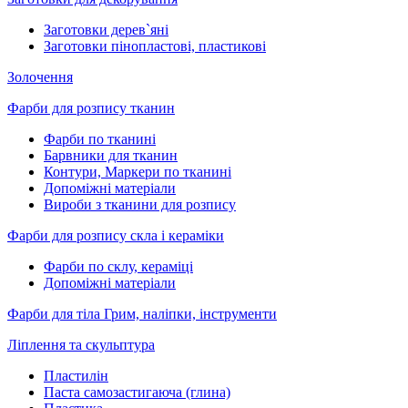
Заготовки дерев`яні
Заготовки пінопластові, пластикові
Золочення
Фарби для розпису тканин
Фарби по тканині
Барвники для тканин
Контури, Маркери по тканині
Допоміжні матеріали
Вироби з тканини для розпису
Фарби для розпису скла і кераміки
Фарби по склу, кераміці
Допоміжні матеріали
Фарби для тіла Грим, наліпки, інструменти
Ліплення та скульптура
Пластилін
Паста самозастигаюча (глина)