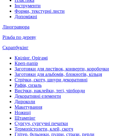
Пластика
Інструменти
Форми, текстурні листи
Допоміжні
Ліногравюра
Різьба по дереву
Скрапбукінг
Квілінг. Орігамі
Креп-папір
Заготовки для листівок, конверти, коробочки
Заготовки для альбомів, блокнотів, кільця
Стрічки, скотч, шнури декоративні
Рафія, сизаль
Висічки, наклейки, тегі, чіпборди
Декоративні елементи
Дироколи
Макетування
Ножиці
Штампінг
Сургуч, сургучні печатки
Термопістолети, клей, скотч
Глітер, бульонки, пудри, стрази, перли