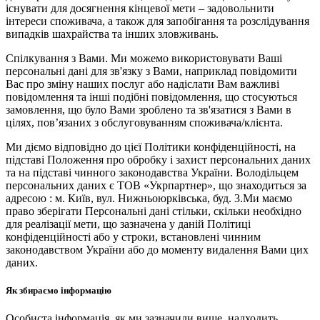
існувати для досягнення кінцевої мети – задовольнити
інтереси споживача, а також для запобігання та розслідування
випадків шахрайства та інших зловживань.
Спілкування з Вами. Ми можемо використовувати Ваші
персональні дані для зв'язку з Вами, наприклад повідомити
Вас про зміну наших послуг або надіслати Вам важливі
повідомлення та інші подібні повідомлення, що стосуються
замовлення, що було Вами зроблено та зв'язатися з Вами в
цілях, пов’язаних з обслуговуванням споживача/клієнта.
Ми діємо відповідно до цієї Політики конфіденційності, на
підставі Положення про обробку і захист персональних даних
та на підставі чинного законодавства України. Володільцем
персональних даних є ТОВ «Укрпартнер», що знаходиться за
адресою : м. Київ, вул. Нижньоюркiвська, буд. 3.Ми маємо
право зберігати Персональні дані стільки, скільки необхідно
для реалізації мети, що зазначена у даній Політиці
конфіденційності або у строки, встановлені чинним
законодавством України або до моменту видалення Вами цих
даних.
Як збираємо інформацію
Особиста інформація, як ми зазначили вище, надходить