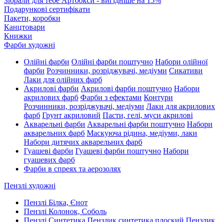
Зібрали для тебе Артбокси - вигідніше на 15%
Подарункові сертифікати
Пакети, коробки
Канцтовари
Книжки
Фарби художні
Олійні фарби
Олійні фарби поштучно
Набори олійної
фарби
Розчинники, розріджувачі, медіуми
Сикативи
Лаки для олійних фарб
Акрилові фарби
Акрилові фарби поштучно
Набори
акрилових фарб
Фарби з ефектами
Контури
Розчинники, розріджувачі, медіуми
Лаки для акрилових
фарб
Грунт акриловий
Пасти, гелі, муси акрилові
Акварельні фарби
Акварельні фарби поштучно
Набори
акварельних фарб
Маскуюча рідина, медіуми, лаки
Набори дитячих акварельних фарб
Гуашеві фарби
Гуашеві фарби поштучно
Набори
гуашевих фарб
Фарби в спреях та аерозолях
Пензлі художні
Пензлі Білка, Єнот
Пензлі Колонок, Соболь
Пензлі Синтетика
Пензлик синтетика плоский
Пензлик