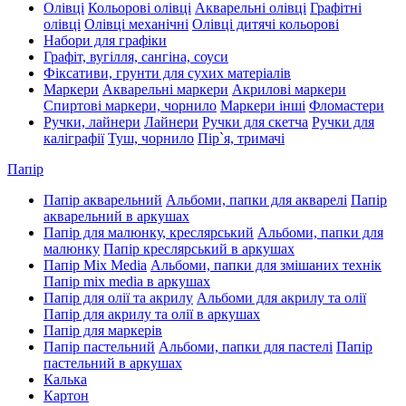
Олівці
Кольорові олівці
Акварельні олівці
Графітні
олівці
Олівці механічні
Олівці дитячі кольорові
Набори для графіки
Графіт, вугілля, сангіна, соуси
Фіксативи, грунти для сухих матеріалів
Маркери
Акварельні маркери
Акрилові маркери
Спиртові маркери, чорнило
Маркери інші
Фломастери
Ручки, лайнери
Лайнери
Ручки для скетча
Ручки для
каліграфії
Туш, чорнило
Пір`я, тримачі
Папір
Папір акварельний
Альбоми, папки для акварелі
Папір
акварельний в аркушах
Папір для малюнку, креслярський
Альбоми, папки для
малюнку
Папір креслярський в аркушах
Папір Mix Media
Альбоми, папки для змішаних технік
Папір mix media в аркушах
Папір для олії та акрилу
Альбоми для акрилу та олії
Папір для акрилу та олії в аркушах
Папір для маркерів
Папір пастельний
Альбоми, папки для пастелі
Папір
пастельний в аркушах
Калька
Картон