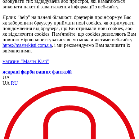
блокувати тих відвідувачів або пристрої, які намагаються
виконати пакетні завантаження інформації з веб-сайту.
Ярлик "help" на панелі більшості браузерів проінформує Вас
як заборонити браузеру приймати нові cookies, як отримувати
повідомлення від браузера, що Ви отримали нові cookies, або
як відключити cookies. Пам'ятайте, що cookies дозволяють Вам
повною мірою користуватися всіма можливостями веб-сайту
https://masterkisti.com.ua
, і ми рекомендуємо Вам залишати їх
ввімкненими.
магазин "Master Kisti"
яскраві фарби ваших фантазій
UA
UA
RU