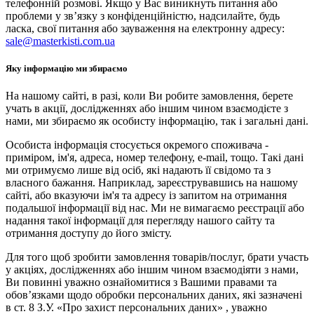
телефонній розмові. Якщо у Вас виникнуть питання або
проблеми у зв’язку з конфіденційністю, надсилайте, будь
ласка, свої питання або зауваження на електронну адресу:
sale@masterkisti.com.ua
Яку інформацію ми збираємо
На нашому сайті, в разі, коли Ви робите замовлення, берете
учать в акції, дослідженнях або іншим чином взаємодієте з
нами, ми збираємо як особисту інформацію, так і загальні дані.
Особиста інформація стосується окремого споживача -
приміром, ім'я, адреса, номер телефону, e-mail, тощо. Такі дані
ми отримуємо лише від осіб, які надають її свідомо та з
власного бажання. Наприклад, зареєструвавшись на нашому
сайті, або вказуючи ім'я та адресу із запитом на отримання
подальшої інформації від нас. Ми не вимагаємо реєстрації або
надання такої інформації для перегляду нашого сайту та
отримання доступу до його змісту.
Для того щоб зробити замовлення товарів/послуг, брати участь
у акціях, дослідженнях або іншим чином взаємодіяти з нами,
Ви повинні уважно ознайомитися з Вашими правами та
обов’язками щодо обробки персональних даних, які зазначені
в ст. 8 З.У. «Про захист персональних даних» , уважно