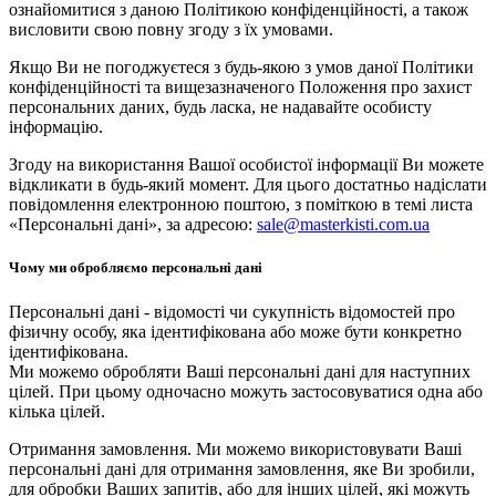
ознайомитися з даною Політикою конфіденційності, а також
висловити свою повну згоду з їх умовами.
Якщо Ви не погоджуєтеся з будь-якою з умов даної Політики
конфіденційності та вищезазначеного Положення про захист
персональних даних, будь ласка, не надавайте особисту
інформацію.
Згоду на використання Вашої особистої інформації Ви можете
відкликати в будь-який момент. Для цього достатньо надіслати
повідомлення електронною поштою, з поміткою в темі листа
«Персональні дані», за адресою:
sale@masterkisti.com.ua
Чому ми обробляємо персональні дані
Персональні дані - відомості чи сукупність відомостей про
фізичну особу, яка ідентифікована або може бути конкретно
ідентифікована.
Ми можемо обробляти Ваші персональні дані для наступних
цілей. При цьому одночасно можуть застосовуватися одна або
кілька цілей.
Отримання замовлення. Ми можемо використовувати Ваші
персональні дані для отримання замовлення, яке Ви зробили,
для обробки Ваших запитів, або для інших цілей, які можуть