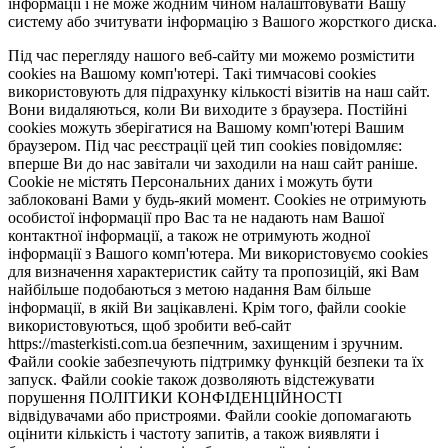
інформації і не може жодним чином налаштовувати Вашу
систему або зчитувати інформацію з Вашого жорсткого диска.
Під час перегляду нашого веб-сайту ми можемо розмістити
cookies на Вашому комп'ютері. Такі тимчасові cookies
використовують для підрахунку кількості візитів на наш сайт.
Вони видаляються, коли Ви виходите з браузера. Постійні
cookies можуть зберігатися на Вашому комп'ютері Вашим
браузером. Під час реєстрації цей тип cookies повідомляє:
вперше Ви до нас завітали чи заходили на наш сайт раніше.
Cookie не містять Персональних даних і можуть бути
заблоковані Вами у будь-який момент. Сookies не отримують
особистої інформації про Вас та не надають нам Вашої
контактної інформації, а також не отримують жодної
інформації з Вашого комп'ютера. Ми використовуємо cookies
для визначення характеристик сайту та пропозицій, які Вам
найбільше подобаються з метою надання Вам більше
інформації, в якій Ви зацікавлені. Крім того, файли cookie
використовуються, щоб зробити веб-сайт
https://masterkisti.com.ua безпечним, захищеним і зручним.
Файли cookie забезпечують підтримку функцій безпеки та їх
запуск. Файли cookie також дозволяють відстежувати
порушення ПОЛІТИКИ КОНФІДЕНЦІЙНОСТІ
відвідувачами або пристроями. Файли cookie допомагають
оцінити кількість і частоту запитів, а також виявляти і