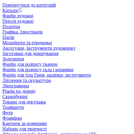
Повернутися до категорій
Каталог
Фарби художні
Пензлі художні
Полотна
Графіка. Ілюстрація
Папір
Мольберти та етюдники
Аксесуари, інструменти художнику
Заготовки для декорування
Золочення
Фарби для розпису тканин
Фарби для розпису скла і кераміки
Фарби для тіла Грим, наліпки, інструменти
Ліплення та скульптура
Ліногравюра
Різьба по дереву
Скрапбукінг
Товари для декупажа
Трафарети
Фетр
Фоаміран
Картини за номерами
Набори для творчості