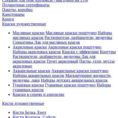
Собрали для тебя Артбоксы - выгодней на 15%
Подарочные сертификаты
Пакеты, коробки
Канцтовары
Книги
Краски художественные
Масляные краски
Масляные краски поштучно
Наборы
масляных красок
Растворители, разбавители, медиумы
Сиккативы
Лак для масляных красок
Акриловые краски
Акриловые краски поштучно
Наборы акриловых красок
Краски с эффектами
Контуры
Растворители, разбавители, медиумы
Лак для
акриловых красок
Грунт акриловый
Пасты, гели, муссы
акриловые
Акварельные краски
Акварельные краски поштучно
Наборы акварельных красок
Маскирующие жидкости,
медиумы, лаки
Наборы детских акварельных красок
Гуашевые краски
Гуашевые краски поштучно
Наборы
гуашевых красок
Краски в спреях и аэрозолях
Кисти художественные
Кисти Белка, Енот
Кисти Колонок, Соболь