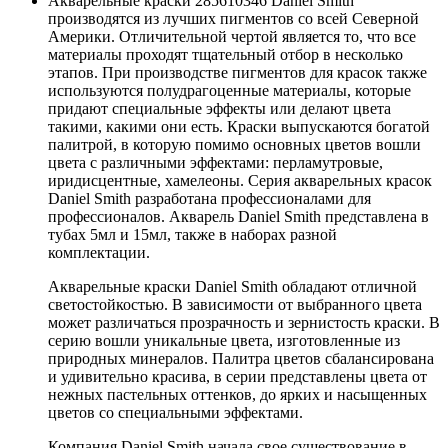
Акварельные краски 285610346 Daniel Smith
производятся из лучших пигментов со всей Северной
Америки. Отличительной чертой является то, что все
материалы проходят тщательный отбор в несколько
этапов. При производстве пигментов для красок также
используются полудрагоценные материалы, которые
придают специальные эффекты или делают цвета
такими, какими они есть. Краски выпускаются богатой
палитрой, в которую помимо основных цветов вошли
цвета с различными эффектами: перламутровые,
иридисцентные, хамелеоны. Серия акварельных красок
Daniel Smith разработана профессионалами для
профессионалов. Акварель Daniel Smith представлена в
тубах 5мл и 15мл, также в наборах разной
комплектации.
Акварельные краски Daniel Smith обладают отличной
светостойкостью. В зависимости от выбранного цвета
может различаться прозрачность и зернистость краски. В
серию вошли уникальные цвета, изготовленные из
природных минералов. Палитра цветов сбалансирована
и удивительно красива, в серии представлены цвета от
нежных пастельных оттенков, до ярких и насыщенных
цветов со специальными эффектами.
Компания Daniel Smith начала свое существование в