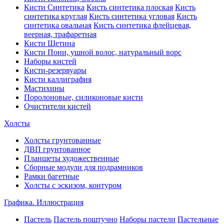
Кисти Синтетика
Кисть синтетика плоская
Кисть
синтетика круглая
Кисть синтетика угловая
Кисть
синтетика овальная
Кисть синтетика флейцевая,
веерная, трафаретная
Кисти Щетина
Кисти Пони, ушной волос, натуральный ворс
Наборы кистей
Кисти-резервуары
Кисти каллиграфия
Мастихины
Поролоновые, силиконовые кисти
Очистители кистей
Холсты
Холсты грунтованные
ДВП грунтованное
Планшеты художественные
Сборные модули для подрамников
Рамки багетные
Холсты c эскизом, контуром
Графика. Иллюстрация
Пастель
Пастель поштучно
Наборы пастели
Пастельные