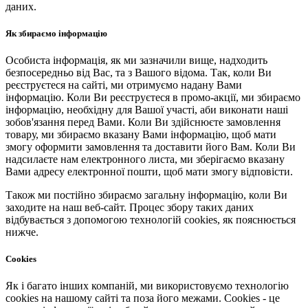
даних.
Як збираємо інформацію
Особиста інформація, як ми зазначили вище, надходить
безпосередньо від Вас, та з Вашого відома. Так, коли Ви
реєструєтеся на сайті, ми отримуємо надану Вами
інформацію. Коли Ви реєструєтеся в промо-акції, ми збираємо
інформацію, необхідну для Вашої участі, аби виконати наші
зобов'язання перед Вами. Коли Ви здійснюєте замовлення
товару, ми збираємо вказану Вами інформацію, щоб мати
змогу оформити замовлення та доставити його Вам. Коли Ви
надсилаєте нам електронного листа, ми зберігаємо вказану
Вами адресу електронної пошти, щоб мати змогу відповісти.
Також ми постійно збираємо загальну інформацію, коли Ви
заходите на наш веб-сайт. Процес збору таких даних
відбувається з допомогою технологій cookies, як пояснюється
нижче.
Cookies
Як і багато інших компаній, ми використовуємо технологію
cookies на нашому сайті та поза його межами. Cookies - це