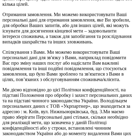
кілька цілей.
Отримання замовлення. Ми можемо використовувати Ваші
персональні дані для отримання замовлення, яке Ви зробили,
для обробки Ваших запитів, або для інших цілей, які можуть
існувати для досягнення кінцевої мети – задовольнити
інтереси споживача, а також для запобігання та розслідування
випадків шахрайства та інших зловживань.
Спілкування з Вами. Ми можемо використовувати Ваші
персональні дані для зв'язку з Вами, наприклад повідомити
Вас про зміну наших послуг або надіслати Вам важливі
повідомлення та інші подібні повідомлення, що стосуються
замовлення, що було Вами зроблено та зв'язатися з Вами в
цілях, пов’язаних з обслуговуванням споживача/клієнта.
Ми діємо відповідно до цієї Політики конфіденційності, на
підставі Положення про обробку і захист персональних даних
та на підставі чинного законодавства України. Володільцем
персональних даних є ТОВ «Укрпартнер», що знаходиться за
адресою : м. Київ, вул. Нижньоюркiвська, буд. 3.Ми маємо
право зберігати Персональні дані стільки, скільки необхідно
для реалізації мети, що зазначена у даній Політиці
конфіденційності або у строки, встановлені чинним
законодавством України або до моменту видалення Вами цих