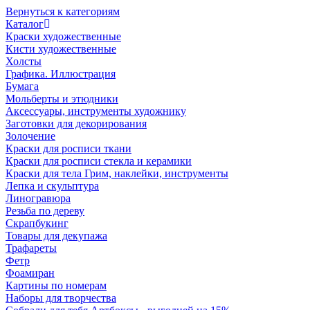
Вернуться к категориям
Каталог
Краски художественные
Кисти художественные
Холсты
Графика. Иллюстрация
Бумага
Мольберты и этюдники
Аксессуары, инструменты художнику
Заготовки для декорирования
Золочение
Краски для росписи ткани
Краски для росписи стекла и керамики
Краски для тела Грим, наклейки, инструменты
Лепка и скульптура
Линогравюра
Резьба по дереву
Скрапбукинг
Товары для декупажа
Трафареты
Фетр
Фоамиран
Картины по номерам
Наборы для творчества