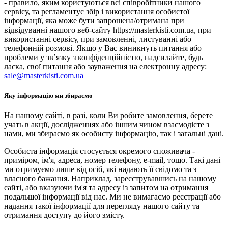
- правило, яким користуються всі співробітники нашого
сервісу, та регламентує збір і використання особистої
інформації, яка може бути запрошена/отримана при
відвідуванні нашого веб-сайту https://masterkisti.com.ua, при
використанні сервісу, при замовленні, листуванні або
телефонній розмові. Якщо у Вас виникнуть питання або
проблеми у зв’язку з конфіденційністю, надсилайте, будь
ласка, свої питання або зауваження на електронну адресу:
sale@masterkisti.com.ua
Яку інформацію ми збираємо
На нашому сайті, в разі, коли Ви робите замовлення, берете
учать в акції, дослідженнях або іншим чином взаємодієте з
нами, ми збираємо як особисту інформацію, так і загальні дані.
Особиста інформація стосується окремого споживача -
приміром, ім'я, адреса, номер телефону, e-mail, тощо. Такі дані
ми отримуємо лише від осіб, які надають її свідомо та з
власного бажання. Наприклад, зареєструвавшись на нашому
сайті, або вказуючи ім'я та адресу із запитом на отримання
подальшої інформації від нас. Ми не вимагаємо реєстрації або
надання такої інформації для перегляду нашого сайту та
отримання доступу до його змісту.