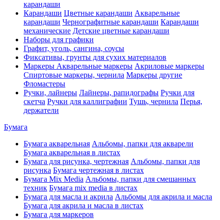
карандаши
Карандаши
Цветные карандаши
Акварельные
карандаши
Чернографитные карандаши
Карандаши
механические
Детские цветные карандаши
Наборы для графики
Графит, уголь, сангина, соусы
Фиксативы, грунты для сухих материалов
Маркеры
Акварельные маркеры
Акриловые маркеры
Спиртовые маркеры, чернила
Маркеры другие
Фломастеры
Ручки, лайнеры
Лайнеры, рапидографы
Ручки для
скетча
Ручки для каллиграфии
Тушь, чернила
Перья,
держатели
Бумага
Бумага акварельная
Альбомы, папки для акварели
Бумага акварельная в листах
Бумага для рисунка, чертежная
Альбомы, папки для
рисунка
Бумага чертежная в листах
Бумага Mix Media
Альбомы, папки для смешанных
техник
Бумага mix media в листах
Бумага для масла и акрила
Альбомы для акрила и масла
Бумага для акрила и масла в листах
Бумага для маркеров