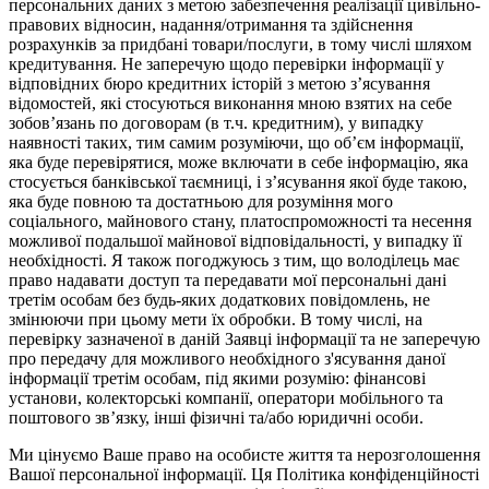
персональних даних з метою забезпечення реалізації цивільно-
правових відносин, надання/отримання та здійснення
розрахунків за придбані товари/послуги, в тому числі шляхом
кредитування. Не заперечую щодо перевірки інформації у
відповідних бюро кредитних історій з метою з’ясування
відомостей, які стосуються виконання мною взятих на себе
зобов’язань по договорам (в т.ч. кредитним), у випадку
наявності таких, тим самим розуміючи, що об’єм інформації,
яка буде перевірятися, може включати в себе інформацію, яка
стосується банківської таємниці, і з’ясування якої буде такою,
яка буде повною та достатньою для розуміння мого
соціального, майнового стану, платоспроможності та несення
можливої подальшої майнової відповідальності, у випадку її
необхідності. Я також погоджуюсь з тим, що володілець має
право надавати доступ та передавати мої персональні дані
третім особам без будь-яких додаткових повідомлень, не
змінюючи при цьому мети їх обробки. В тому числі, на
перевірку зазначеної в даній Заявці інформації та не заперечую
про передачу для можливого необхідного з'ясування даної
інформації третім особам, під якими розумію: фінансові
установи, колекторські компанії, оператори мобільного та
поштового зв’язку, інші фізичні та/або юридичні особи.
Ми цінуємо Ваше право на особисте життя та нерозголошення
Вашої персональної інформації. Ця Політика конфіденційності