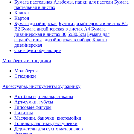
Бумага пастельная
Альбомы, папки для пастели
Бумага
пастельная в листах
Калька
Картон
Бумага дизайнерская
Бумага дизайнерская в листах В1,
В2
Бумага дизайнерская в листах А4
Бумага
дизайнерская в листах 30,5х30,5см
Бумага для
скрапбукинга, дизайнерская в наборе
Калька
дизайнерская
Скетчбуки обучающие
Мольберты и этюдники
Мольберты
Этюдники
Аксессуары, инструменты художнику
Арт-боксы, пеналы, стаканы
Арт-сумки, тубусы
Гипсовые фигуры
Палитры
Масленки, баночки, кистемойки
Точилки, ластики, растушевки
Держатели для сухих материалов