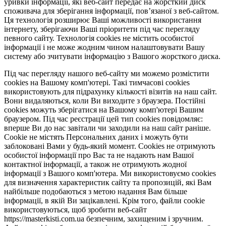
уривки інформації, які веб-сайт передає на жорсткий диск
споживача для зберігання інформації, пов’язаної з веб-сайтом.
Ця технологія розширює Ваші можливості використання
інтернету, зберігаючи Ваші пріоритети під час перегляду
певного сайту. Технологія cookies не містить особистої
інформації і не може жодним чином налаштовувати Вашу
систему або зчитувати інформацію з Вашого жорсткого диска.
Під час перегляду нашого веб-сайту ми можемо розмістити
cookies на Вашому комп'ютері. Такі тимчасові cookies
використовують для підрахунку кількості візитів на наш сайт.
Вони видаляються, коли Ви виходите з браузера. Постійні
cookies можуть зберігатися на Вашому комп'ютері Вашим
браузером. Під час реєстрації цей тип cookies повідомляє:
вперше Ви до нас завітали чи заходили на наш сайт раніше.
Cookie не містять Персональних даних і можуть бути
заблоковані Вами у будь-який момент. Сookies не отримують
особистої інформації про Вас та не надають нам Вашої
контактної інформації, а також не отримують жодної
інформації з Вашого комп'ютера. Ми використовуємо cookies
для визначення характеристик сайту та пропозицій, які Вам
найбільше подобаються з метою надання Вам більше
інформації, в якій Ви зацікавлені. Крім того, файли cookie
використовуються, щоб зробити веб-сайт
https://masterkisti.com.ua безпечним, захищеним і зручним.