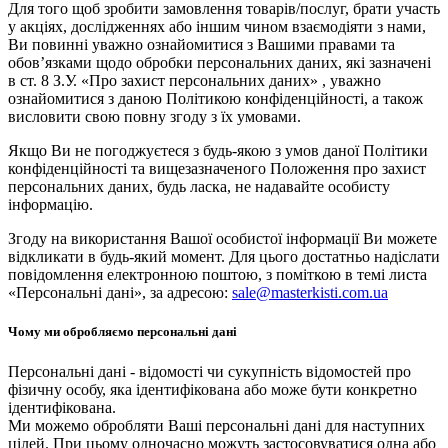
Для того щоб зробити замовлення товарів/послуг, брати участь
у акціях, дослідженнях або іншим чином взаємодіяти з нами,
Ви повинні уважно ознайомитися з Вашими правами та
обов’язками щодо обробки персональних даних, які зазначені
в ст. 8 З.У. «Про захист персональних даних» , уважно
ознайомитися з даною Політикою конфіденційності, а також
висловити свою повну згоду з їх умовами.
Якщо Ви не погоджуєтеся з будь-якою з умов даної Політики
конфіденційності та вищезазначеного Положення про захист
персональних даних, будь ласка, не надавайте особисту
інформацію.
Згоду на використання Вашої особистої інформації Ви можете
відкликати в будь-який момент. Для цього достатньо надіслати
повідомлення електронною поштою, з поміткою в темі листа
«Персональні дані», за адресою:
sale@masterkisti.com.ua
Чому ми обробляємо персональні дані
Персональні дані - відомості чи сукупність відомостей про
фізичну особу, яка ідентифікована або може бути конкретно
ідентифікована.
Ми можемо обробляти Ваші персональні дані для наступних
цілей. При цьому одночасно можуть застосовуватися одна або