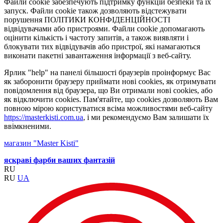
Файли cookie забезпечують підтримку функцій безпеки та їх
запуск. Файли cookie також дозволяють відстежувати
порушення ПОЛІТИКИ КОНФІДЕНЦІЙНОСТІ
відвідувачами або пристроями. Файли cookie допомагають
оцінити кількість і частоту запитів, а також виявляти і
блокувати тих відвідувачів або пристрої, які намагаються
виконати пакетні завантаження інформації з веб-сайту.
Ярлик "help" на панелі більшості браузерів проінформує Вас
як заборонити браузеру приймати нові cookies, як отримувати
повідомлення від браузера, що Ви отримали нові cookies, або
як відключити cookies. Пам'ятайте, що cookies дозволяють Вам
повною мірою користуватися всіма можливостями веб-сайту
https://masterkisti.com.ua
, і ми рекомендуємо Вам залишати їх
ввімкненими.
магазин "Master Kisti"
яскраві фарби ваших фантазій
RU
RU
UA