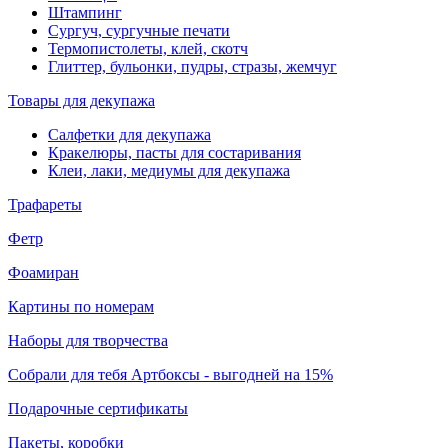
Штампинг
Сургуч, сургучные печати
Термопистолеты, клей, скотч
Глиттер, бульонки, пудры, стразы, жемчуг
Товары для декупажа
Салфетки для декупажа
Кракелюры, пасты для состаривания
Клеи, лаки, медиумы для декупажа
Трафареты
Фетр
Фоамиран
Картины по номерам
Наборы для творчества
Собрали для тебя Артбоксы - выгодней на 15%
Подарочные сертификаты
Пакеты, коробки