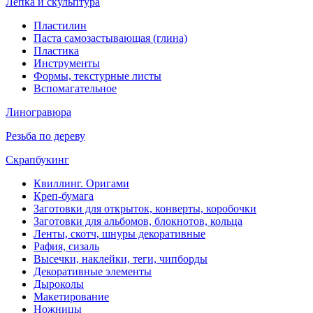
Лепка и скульптура
Пластилин
Паста самозастывающая (глина)
Пластика
Инструменты
Формы, текстурные листы
Вспомагательное
Линогравюра
Резьба по дереву
Скрапбукинг
Квиллинг. Оригами
Креп-бумага
Заготовки для открыток, конверты, коробочки
Заготовки для альбомов, блокнотов, кольца
Ленты, скотч, шнуры декоративные
Рафия, сизаль
Высечки, наклейки, теги, чипборды
Декоративные элементы
Дыроколы
Макетирование
Ножницы