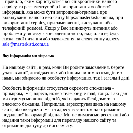
- правило, яким користуються всі співробітники нашого
сервісу, та регламентує збір і використання особистої
інформації, яка може бути запрошена/отримана при
відвідуванні нашого веб-сайту https://masterkisti.com.ua, при
використанні сервісу, при замовленні, листуванні або
телефонній розмові. Якщо у Вас виникнуть питання або
проблеми у зв’язку з конфіденційністю, надсилайте, будь
ласка, свої питання або зауваження на електронну адресу:
sale@masterkisti.com.ua
Яку інформацію ми збираємо
На нашому сайті, в разі, коли Ви робите замовлення, берете
учать в акції, дослідженнях або іншим чином взаємодієте з
нами, ми збираємо як особисту інформацію, так і загальні дані.
Особиста інформація стосується окремого споживача -
приміром, ім'я, адреса, номер телефону, e-mail, тощо. Такі дані
ми отримуємо лише від осіб, які надають її свідомо та з
власного бажання. Наприклад, зареєструвавшись на нашому
сайті, або вказуючи ім'я та адресу із запитом на отримання
подальшої інформації від нас. Ми не вимагаємо реєстрації або
надання такої інформації для перегляду нашого сайту та
отримання доступу до його змісту.