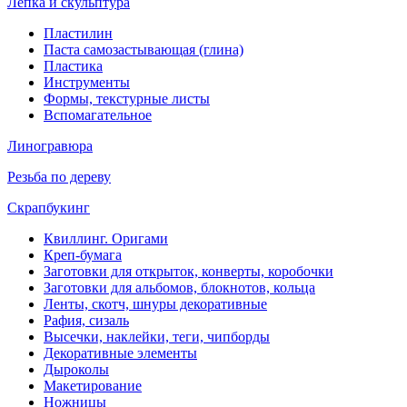
Лепка и скульптура
Пластилин
Паста самозастывающая (глина)
Пластика
Инструменты
Формы, текстурные листы
Вспомагательное
Линогравюра
Резьба по дереву
Скрапбукинг
Квиллинг. Оригами
Креп-бумага
Заготовки для открыток, конверты, коробочки
Заготовки для альбомов, блокнотов, кольца
Ленты, скотч, шнуры декоративные
Рафия, сизаль
Высечки, наклейки, теги, чипборды
Декоративные элементы
Дыроколы
Макетирование
Ножницы