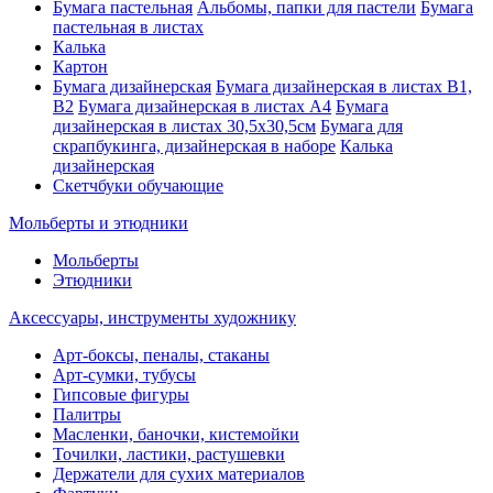
Бумага пастельная
Альбомы, папки для пастели
Бумага
пастельная в листах
Калька
Картон
Бумага дизайнерская
Бумага дизайнерская в листах В1,
В2
Бумага дизайнерская в листах А4
Бумага
дизайнерская в листах 30,5х30,5см
Бумага для
скрапбукинга, дизайнерская в наборе
Калька
дизайнерская
Скетчбуки обучающие
Мольберты и этюдники
Мольберты
Этюдники
Аксессуары, инструменты художнику
Арт-боксы, пеналы, стаканы
Арт-сумки, тубусы
Гипсовые фигуры
Палитры
Масленки, баночки, кистемойки
Точилки, ластики, растушевки
Держатели для сухих материалов