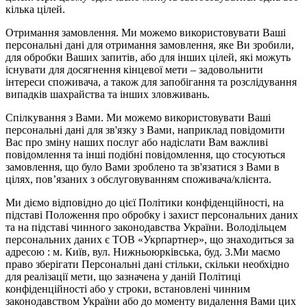
кілька цілей.
Отримання замовлення. Ми можемо використовувати Ваші
персональні дані для отримання замовлення, яке Ви зробили,
для обробки Ваших запитів, або для інших цілей, які можуть
існувати для досягнення кінцевої мети – задовольнити
інтереси споживача, а також для запобігання та розслідування
випадків шахрайства та інших зловживань.
Спілкування з Вами. Ми можемо використовувати Ваші
персональні дані для зв'язку з Вами, наприклад повідомити
Вас про зміну наших послуг або надіслати Вам важливі
повідомлення та інші подібні повідомлення, що стосуються
замовлення, що було Вами зроблено та зв'язатися з Вами в
цілях, пов’язаних з обслуговуванням споживача/клієнта.
Ми діємо відповідно до цієї Політики конфіденційності, на
підставі Положення про обробку і захист персональних даних
та на підставі чинного законодавства України. Володільцем
персональних даних є ТОВ «Укрпартнер», що знаходиться за
адресою : м. Київ, вул. Нижньоюркiвська, буд. 3.Ми маємо
право зберігати Персональні дані стільки, скільки необхідно
для реалізації мети, що зазначена у даній Політиці
конфіденційності або у строки, встановлені чинним
законодавством України або до моменту видалення Вами цих