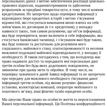
персональних даних з метою забезпечення реалізації цивільно-
правових відносин, надання/отримання та здійснення
розрахунків за придбані товари/послуги, в тому числі шляхом
кредитування. Не заперечую щодо перевірки інформації у
відповідних бюро кредитних історій з метою з’ясування
відомостей, які стосуються виконання мною взятих на себе
зобов’язань по договорам (в т.ч. кредитним), у випадку
наявності таких, тим самим розуміючи, що об’єм інформації,
яка буде перевірятися, може включати в себе інформацію, яка
стосується банківської таємниці, і з’ясування якої буде такою,
яка буде повною та достатньою для розуміння мого
соціального, майнового стану, платоспроможності та несення
можливої подальшої майнової відповідальності, у випадку її
необхідності. Я також погоджуюсь з тим, що володілець має
право надавати доступ та передавати мої персональні дані
третім особам без будь-яких додаткових повідомлень, не
змінюючи при цьому мети їх обробки. В тому числі, на
перевірку зазначеної в даній Заявці інформації та не заперечую
про передачу для можливого необхідного з'ясування даної
інформації третім особам, під якими розумію: фінансові
установи, колекторські компанії, оператори мобільного та
поштового зв’язку, інші фізичні та/або юридичні особи.
Ми цінуємо Ваше право на особисте життя та нерозголошення
Вашої персональної інформації. Ця Політика конфіденційності