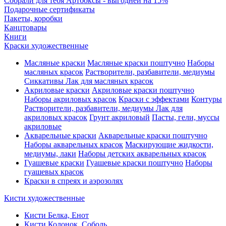
Собрали для тебя Артбоксы - выгодней на 15%
Подарочные сертификаты
Пакеты, коробки
Канцтовары
Книги
Краски художественные
Масляные краски
Масляные краски поштучно
Наборы
масляных красок
Растворители, разбавители, медиумы
Сиккативы
Лак для масляных красок
Акриловые краски
Акриловые краски поштучно
Наборы акриловых красок
Краски с эффектами
Контуры
Растворители, разбавители, медиумы
Лак для
акриловых красок
Грунт акриловый
Пасты, гели, муссы
акриловые
Акварельные краски
Акварельные краски поштучно
Наборы акварельных красок
Маскирующие жидкости,
медиумы, лаки
Наборы детских акварельных красок
Гуашевые краски
Гуашевые краски поштучно
Наборы
гуашевых красок
Краски в спреях и аэрозолях
Кисти художественные
Кисти Белка, Енот
Кисти Колонок, Соболь