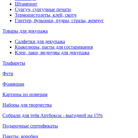
Штампинг
Сургуч, сургучные печати
Термопистолеты, клей, скотч
Глиттер, бульонки, пудры, стразы, жемчуг
Товары для декупажа
Салфетки для декупажа
Кракелюры, пасты для состаривания
Клеи, лаки, медиумы для декупажа
Трафареты
Фетр
Фоамиран
Картины по номерам
Наборы для творчества
Собрали для тебя Артбоксы - выгодней на 15%
Подарочные сертификаты
Пакеты, коробки