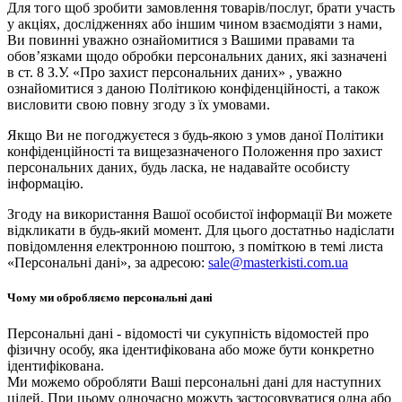
Для того щоб зробити замовлення товарів/послуг, брати участь
у акціях, дослідженнях або іншим чином взаємодіяти з нами,
Ви повинні уважно ознайомитися з Вашими правами та
обов’язками щодо обробки персональних даних, які зазначені
в ст. 8 З.У. «Про захист персональних даних» , уважно
ознайомитися з даною Політикою конфіденційності, а також
висловити свою повну згоду з їх умовами.
Якщо Ви не погоджуєтеся з будь-якою з умов даної Політики
конфіденційності та вищезазначеного Положення про захист
персональних даних, будь ласка, не надавайте особисту
інформацію.
Згоду на використання Вашої особистої інформації Ви можете
відкликати в будь-який момент. Для цього достатньо надіслати
повідомлення електронною поштою, з поміткою в темі листа
«Персональні дані», за адресою:
sale@masterkisti.com.ua
Чому ми обробляємо персональні дані
Персональні дані - відомості чи сукупність відомостей про
фізичну особу, яка ідентифікована або може бути конкретно
ідентифікована.
Ми можемо обробляти Ваші персональні дані для наступних
цілей. При цьому одночасно можуть застосовуватися одна або