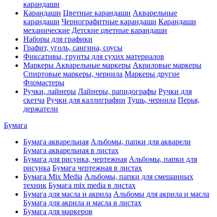
карандаши
Карандаши
Цветные карандаши
Акварельные
карандаши
Чернографитные карандаши
Карандаши
механические
Детские цветные карандаши
Наборы для графики
Графит, уголь, сангина, соусы
Фиксативы, грунты для сухих материалов
Маркеры
Акварельные маркеры
Акриловые маркеры
Спиртовые маркеры, чернила
Маркеры другие
Фломастеры
Ручки, лайнеры
Лайнеры, рапидографы
Ручки для
скетча
Ручки для каллиграфии
Тушь, чернила
Перья,
держатели
Бумага
Бумага акварельная
Альбомы, папки для акварели
Бумага акварельная в листах
Бумага для рисунка, чертежная
Альбомы, папки для
рисунка
Бумага чертежная в листах
Бумага Mix Media
Альбомы, папки для смешанных
техник
Бумага mix media в листах
Бумага для масла и акрила
Альбомы для акрила и масла
Бумага для акрила и масла в листах
Бумага для маркеров