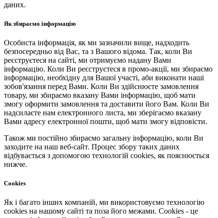
даних.
Як збираємо інформацію
Особиста інформація, як ми зазначили вище, надходить
безпосередньо від Вас, та з Вашого відома. Так, коли Ви
реєструєтеся на сайті, ми отримуємо надану Вами
інформацію. Коли Ви реєструєтеся в промо-акції, ми збираємо
інформацію, необхідну для Вашої участі, аби виконати наші
зобов'язання перед Вами. Коли Ви здійснюєте замовлення
товару, ми збираємо вказану Вами інформацію, щоб мати
змогу оформити замовлення та доставити його Вам. Коли Ви
надсилаєте нам електронного листа, ми зберігаємо вказану
Вами адресу електронної пошти, щоб мати змогу відповісти.
Також ми постійно збираємо загальну інформацію, коли Ви
заходите на наш веб-сайт. Процес збору таких даних
відбувається з допомогою технологій cookies, як пояснюється
нижче.
Cookies
Як і багато інших компаній, ми використовуємо технологію
cookies на нашому сайті та поза його межами. Cookies - це