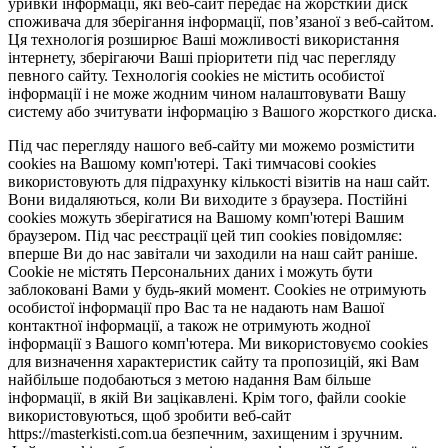
уривки інформації, які веб-сайт передає на жорсткий диск
споживача для зберігання інформації, пов’язаної з веб-сайтом.
Ця технологія розширює Ваші можливості використання
інтернету, зберігаючи Ваші пріоритети під час перегляду
певного сайту. Технологія cookies не містить особистої
інформації і не може жодним чином налаштовувати Вашу
систему або зчитувати інформацію з Вашого жорсткого диска.
Під час перегляду нашого веб-сайту ми можемо розмістити
cookies на Вашому комп'ютері. Такі тимчасові cookies
використовують для підрахунку кількості візитів на наш сайт.
Вони видаляються, коли Ви виходите з браузера. Постійні
cookies можуть зберігатися на Вашому комп'ютері Вашим
браузером. Під час реєстрації цей тип cookies повідомляє:
вперше Ви до нас завітали чи заходили на наш сайт раніше.
Cookie не містять Персональних даних і можуть бути
заблоковані Вами у будь-який момент. Сookies не отримують
особистої інформації про Вас та не надають нам Вашої
контактної інформації, а також не отримують жодної
інформації з Вашого комп'ютера. Ми використовуємо cookies
для визначення характеристик сайту та пропозицій, які Вам
найбільше подобаються з метою надання Вам більше
інформації, в якій Ви зацікавлені. Крім того, файли cookie
використовуються, щоб зробити веб-сайт
https://masterkisti.com.ua безпечним, захищеним і зручним.