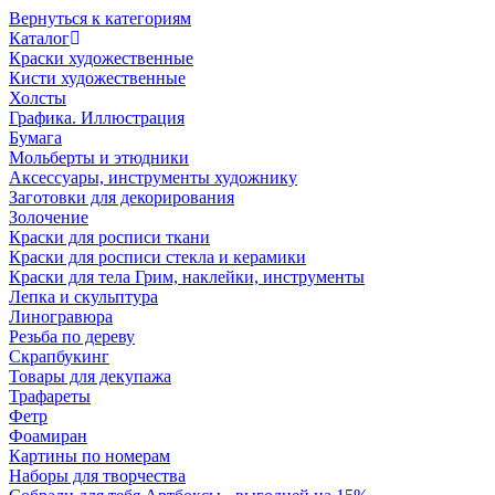
Вернуться к категориям
Каталог
Краски художественные
Кисти художественные
Холсты
Графика. Иллюстрация
Бумага
Мольберты и этюдники
Аксессуары, инструменты художнику
Заготовки для декорирования
Золочение
Краски для росписи ткани
Краски для росписи стекла и керамики
Краски для тела Грим, наклейки, инструменты
Лепка и скульптура
Линогравюра
Резьба по дереву
Скрапбукинг
Товары для декупажа
Трафареты
Фетр
Фоамиран
Картины по номерам
Наборы для творчества