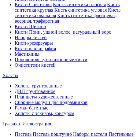
Кисти Синтетика
Кисть синтетика плоская
Кисть
синтетика круглая
Кисть синтетика угловая
Кисть
синтетика овальная
Кисть синтетика флейцевая,
веерная, трафаретная
Кисти Щетина
Кисти Пони, ушной волос, натуральный ворс
Наборы кистей
Кисти-резервуары
Кисти каллиграфия
Мастихины
Поролоновые, силиконовые кисти
Очистители кистей
Холсты
Холсты грунтованные
ДВП грунтованное
Планшеты художественные
Сборные модули для подрамников
Рамки багетные
Холсты c эскизом, контуром
Графика. Иллюстрация
Пастель
Пастель поштучно
Наборы пастели
Пастельные