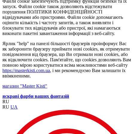
Файли cookie забезпечують підтримку функцій безпеки та їх
запуск. Файли cookie також дозволяють відстежувати
порушення ПОЛІТИКИ КОНФІДЕНЦІЙНОСТІ
відвідувачами або пристроями. Файли cookie допомагають
оцінити кількість і частоту запитів, а також виявляти і
блокувати тих відвідувачів або пристрої, які намагаються
виконати пакетні завантаження інформації з веб-сайту.
Ярлик "help" на панелі більшості браузерів проінформує Вас
як заборонити браузеру приймати нові cookies, як отримувати
повідомлення від браузера, що Ви отримали нові cookies, або
як відключити cookies. Пам'ятайте, що cookies дозволяють Вам
повною мірою користуватися всіма можливостями веб-сайту
https://masterkisti.com.ua
, і ми рекомендуємо Вам залишати їх
ввімкненими.
магазин "Master Kisti"
яскраві фарби ваших фантазій
RU
RU
UA