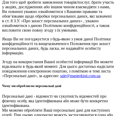
Для того щоб зробити замовлення товарів/послуг, брати участь
у акціях, дослідженнях або іншим чином взаємодіяти з нами,
Ви повинні уважно ознайомитися з Вашими правами та
обов’язками щодо обробки персональних даних, які зазначені
в ст. 8 З.У. «Про захист персональних даних» , уважно
ознайомитися з даною Політикою конфіденційності, а також
висловити свою повну згоду з їх умовами.
Якщо Ви не погоджуєтеся з будь-якою з умов даної Політики
конфіденційності та вищезазначеного Положення про захист
персональних даних, будь ласка, не надавайте особисту
інформацію.
Згоду на використання Вашої особистої інформації Ви можете
відкликати в будь-який момент. Для цього достатньо надіслати
повідомлення електронною поштою, з поміткою в темі листа
«Персональні дані», за адресою:
sale@masterkisti.com.ua
Чому ми обробляємо персональні дані
Персональні дані - відомості чи сукупність відомостей про
фізичну особу, яка ідентифікована або може бути конкретно
ідентифікована.
Ми можемо обробляти Ваші персональні дані для наступних
цілей. При цьому одночасно можуть застосовуватися одна або