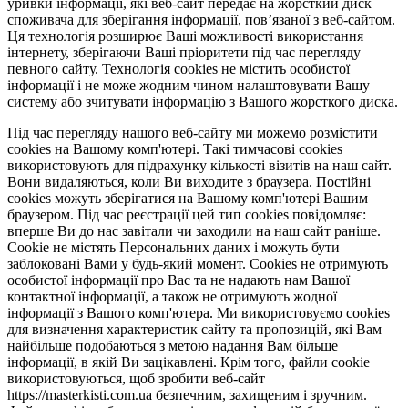
уривки інформації, які веб-сайт передає на жорсткий диск
споживача для зберігання інформації, пов’язаної з веб-сайтом.
Ця технологія розширює Ваші можливості використання
інтернету, зберігаючи Ваші пріоритети під час перегляду
певного сайту. Технологія cookies не містить особистої
інформації і не може жодним чином налаштовувати Вашу
систему або зчитувати інформацію з Вашого жорсткого диска.
Під час перегляду нашого веб-сайту ми можемо розмістити
cookies на Вашому комп'ютері. Такі тимчасові cookies
використовують для підрахунку кількості візитів на наш сайт.
Вони видаляються, коли Ви виходите з браузера. Постійні
cookies можуть зберігатися на Вашому комп'ютері Вашим
браузером. Під час реєстрації цей тип cookies повідомляє:
вперше Ви до нас завітали чи заходили на наш сайт раніше.
Cookie не містять Персональних даних і можуть бути
заблоковані Вами у будь-який момент. Сookies не отримують
особистої інформації про Вас та не надають нам Вашої
контактної інформації, а також не отримують жодної
інформації з Вашого комп'ютера. Ми використовуємо cookies
для визначення характеристик сайту та пропозицій, які Вам
найбільше подобаються з метою надання Вам більше
інформації, в якій Ви зацікавлені. Крім того, файли cookie
використовуються, щоб зробити веб-сайт
https://masterkisti.com.ua безпечним, захищеним і зручним.