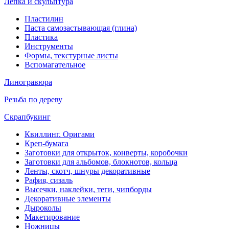
Лепка и скульптура
Пластилин
Паста самозастывающая (глина)
Пластика
Инструменты
Формы, текстурные листы
Вспомагательное
Линогравюра
Резьба по дереву
Скрапбукинг
Квиллинг. Оригами
Креп-бумага
Заготовки для открыток, конверты, коробочки
Заготовки для альбомов, блокнотов, кольца
Ленты, скотч, шнуры декоративные
Рафия, сизаль
Высечки, наклейки, теги, чипборды
Декоративные элементы
Дыроколы
Макетирование
Ножницы