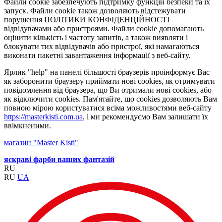
Файли cookie забезпечують підтримку функцій безпеки та їх
запуск. Файли cookie також дозволяють відстежувати
порушення ПОЛІТИКИ КОНФІДЕНЦІЙНОСТІ
відвідувачами або пристроями. Файли cookie допомагають
оцінити кількість і частоту запитів, а також виявляти і
блокувати тих відвідувачів або пристрої, які намагаються
виконати пакетні завантаження інформації з веб-сайту.
Ярлик "help" на панелі більшості браузерів проінформує Вас
як заборонити браузеру приймати нові cookies, як отримувати
повідомлення від браузера, що Ви отримали нові cookies, або
як відключити cookies. Пам'ятайте, що cookies дозволяють Вам
повною мірою користуватися всіма можливостями веб-сайту
https://masterkisti.com.ua
, і ми рекомендуємо Вам залишати їх
ввімкненими.
магазин "Master Kisti"
яскраві фарби ваших фантазій
RU
RU
UA