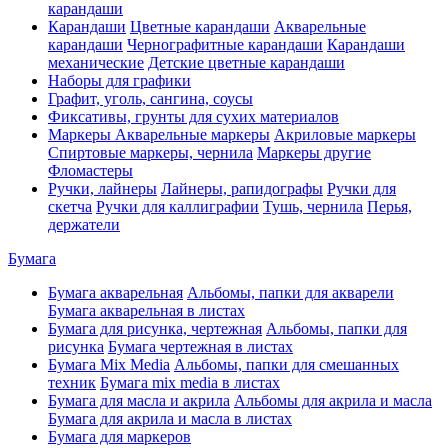
карандаши
Карандаши
Цветные карандаши
Акварельные
карандаши
Чернографитные карандаши
Карандаши
механические
Детские цветные карандаши
Наборы для графики
Графит, уголь, сангина, соусы
Фиксативы, грунты для сухих материалов
Маркеры
Акварельные маркеры
Акриловые маркеры
Спиртовые маркеры, чернила
Маркеры другие
Фломастеры
Ручки, лайнеры
Лайнеры, рапидографы
Ручки для
скетча
Ручки для каллиграфии
Тушь, чернила
Перья,
держатели
Бумага
Бумага акварельная
Альбомы, папки для акварели
Бумага акварельная в листах
Бумага для рисунка, чертежная
Альбомы, папки для
рисунка
Бумага чертежная в листах
Бумага Mix Media
Альбомы, папки для смешанных
техник
Бумага mix media в листах
Бумага для масла и акрила
Альбомы для акрила и масла
Бумага для акрила и масла в листах
Бумага для маркеров