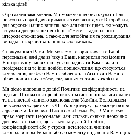
кілька цілей.
Отримання замовлення. Ми можемо використовувати Ваші
персональні дані для отримання замовлення, яке Ви зробили,
для обробки Ваших запитів, або для інших цілей, які можуть
існувати для досягнення кінцевої мети – задовольнити
інтереси споживача, а також для запобігання та розслідування
випадків шахрайства та інших зловживань.
Спілкування з Вами. Ми можемо використовувати Ваші
персональні дані для зв'язку з Вами, наприклад повідомити
Вас про зміну наших послуг або надіслати Вам важливі
повідомлення та інші подібні повідомлення, що стосуються
замовлення, що було Вами зроблено та зв'язатися з Вами в
цілях, пов’язаних з обслуговуванням споживача/клієнта.
Ми діємо відповідно до цієї Політики конфіденційності, на
підставі Положення про обробку і захист персональних даних
та на підставі чинного законодавства України. Володільцем
персональних даних є ТОВ «Укрпартнер», що знаходиться за
адресою : м. Київ, вул. Нижньоюркiвська, буд. 3.Ми маємо
право зберігати Персональні дані стільки, скільки необхідно
для реалізації мети, що зазначена у даній Політиці
конфіденційності або у строки, встановлені чинним
законодавством України або до моменту видалення Вами цих