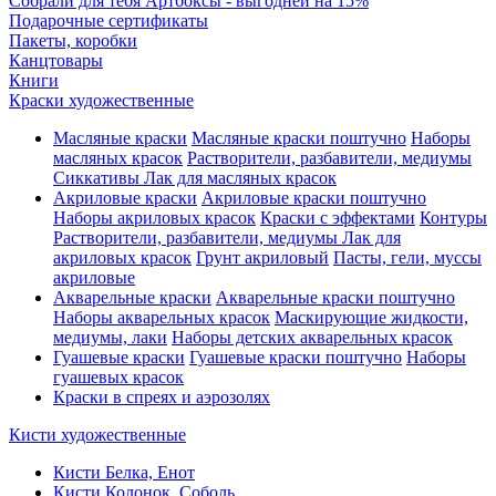
Собрали для тебя Артбоксы - выгодней на 15%
Подарочные сертификаты
Пакеты, коробки
Канцтовары
Книги
Краски художественные
Масляные краски
Масляные краски поштучно
Наборы
масляных красок
Растворители, разбавители, медиумы
Сиккативы
Лак для масляных красок
Акриловые краски
Акриловые краски поштучно
Наборы акриловых красок
Краски с эффектами
Контуры
Растворители, разбавители, медиумы
Лак для
акриловых красок
Грунт акриловый
Пасты, гели, муссы
акриловые
Акварельные краски
Акварельные краски поштучно
Наборы акварельных красок
Маскирующие жидкости,
медиумы, лаки
Наборы детских акварельных красок
Гуашевые краски
Гуашевые краски поштучно
Наборы
гуашевых красок
Краски в спреях и аэрозолях
Кисти художественные
Кисти Белка, Енот
Кисти Колонок, Соболь