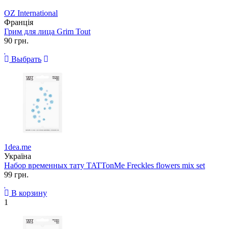
OZ International
Франція
Грим для лица Grim Tout
90 грн.
Выбрать
1dea.me
Україна
Набор временных тату TATTonMe Freckles flowers mix set
99 грн.
В корзину
1