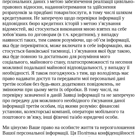
персональних даних з метою забезпечення реалізації цивільно-
правових відносин, надання/отримання та здійснення
розрахунків за придбані товари/послуги, в тому числі шляхом
кредитування. Не заперечую щодо перевірки інформації у
відповідних бюро кредитних історій з метою з’ясування
відомостей, які стосуються виконання мною взятих на себе
зобов’язань по договорам (в т.ч. кредитним), у випадку
наявності таких, тим самим розуміючи, що об’єм інформації,
яка буде перевірятися, може включати в себе інформацію, яка
стосується банківської таємниці, і з’ясування якої буде такою,
яка буде повною та достатньою для розуміння мого
соціального, майнового стану, платоспроможності та несення
можливої подальшої майнової відповідальності, у випадку її
необхідності. Я також погоджуюсь з тим, що володілець має
право надавати доступ та передавати мої персональні дані
третім особам без будь-яких додаткових повідомлень, не
змінюючи при цьому мети їх обробки. В тому числі, на
перевірку зазначеної в даній Заявці інформації та не заперечую
про передачу для можливого необхідного з'ясування даної
інформації третім особам, під якими розумію: фінансові
установи, колекторські компанії, оператори мобільного та
поштового зв’язку, інші фізичні та/або юридичні особи.
Ми цінуємо Ваше право на особисте життя та нерозголошення
Вашої персональної інформації. Ця Політика конфіденційності