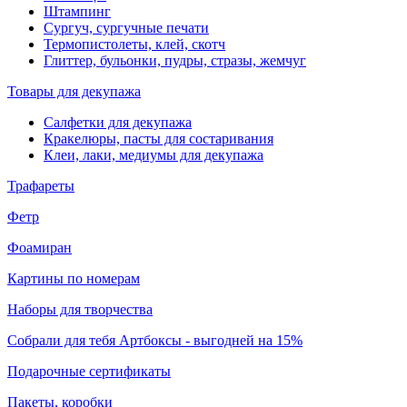
Штампинг
Сургуч, сургучные печати
Термопистолеты, клей, скотч
Глиттер, бульонки, пудры, стразы, жемчуг
Товары для декупажа
Салфетки для декупажа
Кракелюры, пасты для состаривания
Клеи, лаки, медиумы для декупажа
Трафареты
Фетр
Фоамиран
Картины по номерам
Наборы для творчества
Собрали для тебя Артбоксы - выгодней на 15%
Подарочные сертификаты
Пакеты, коробки