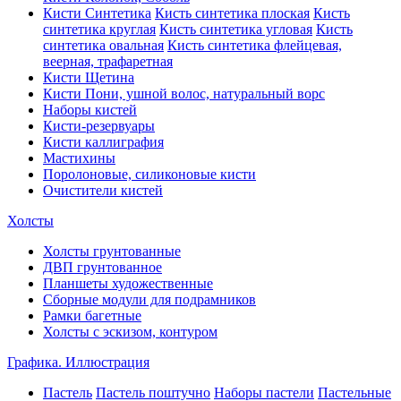
Кисти Синтетика
Кисть синтетика плоская
Кисть
синтетика круглая
Кисть синтетика угловая
Кисть
синтетика овальная
Кисть синтетика флейцевая,
веерная, трафаретная
Кисти Щетина
Кисти Пони, ушной волос, натуральный ворс
Наборы кистей
Кисти-резервуары
Кисти каллиграфия
Мастихины
Поролоновые, силиконовые кисти
Очистители кистей
Холсты
Холсты грунтованные
ДВП грунтованное
Планшеты художественные
Сборные модули для подрамников
Рамки багетные
Холсты c эскизом, контуром
Графика. Иллюстрация
Пастель
Пастель поштучно
Наборы пастели
Пастельные