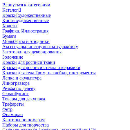
Вернуться к категориям
Каталог
Краски художественные
Кисти художественные
Холсты
Графика. Иллюстрация
Бумага
Мольберты и этюдники
Аксессуары, инструменты художнику
Заготовки для декорирования
Золочение
Краски для росписи ткани
Краски для росписи стекла и керамики
Краски для тела Грим, наклейки, инструменты
Лепка и скульптура
Линогравюра
Резьба по дереву
Скрапбукинг
Товары для декупажа
Трафареты
Фетр
Фоамиран
Картины по номерам
Наборы для творчества