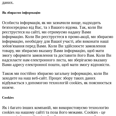
даних.
Як збираємо інформацію
Особиста інформація, як ми зазначили вище, надходить
безпосередньо від Вас, та з Вашого відома. Так, коли Ви
реєструєтеся на сайті, ми отримуємо надану Вами
інформацію. Коли Ви реєструєтеся в промо-акції, ми збираємо
інформацію, необхідну для Вашої участі, аби виконати наші
зобов'язання перед Вами. Коли Ви здійснюєте замовлення
товару, ми збираємо вказану Вами інформацію, щоб мати
змогу оформити замовлення та доставити його Вам. Коли Ви
надсилаєте нам електронного листа, ми зберігаємо вказану
Вами адресу електронної пошти, щоб мати змогу відповісти.
Також ми постійно збираємо загальну інформацію, коли Ви
заходите на наш веб-сайт. Процес збору таких даних
відбувається з допомогою технологій cookies, як пояснюється
нижче.
Cookies
Як і багато інших компаній, ми використовуємо технологію
cookies на нашому сайті та поза його межами. Cookies - це