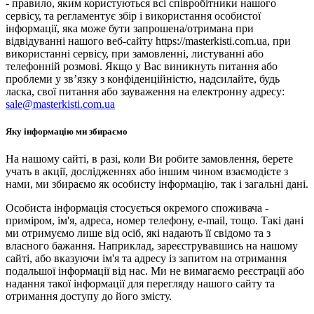
- правило, яким користуються всі співробітники нашого
сервісу, та регламентує збір і використання особистої
інформації, яка може бути запрошена/отримана при
відвідуванні нашого веб-сайту https://masterkisti.com.ua, при
використанні сервісу, при замовленні, листуванні або
телефонній розмові. Якщо у Вас виникнуть питання або
проблеми у зв’язку з конфіденційністю, надсилайте, будь
ласка, свої питання або зауваження на електронну адресу:
sale@masterkisti.com.ua
Яку інформацію ми збираємо
На нашому сайті, в разі, коли Ви робите замовлення, берете
учать в акції, дослідженнях або іншим чином взаємодієте з
нами, ми збираємо як особисту інформацію, так і загальні дані.
Особиста інформація стосується окремого споживача -
приміром, ім'я, адреса, номер телефону, e-mail, тощо. Такі дані
ми отримуємо лише від осіб, які надають її свідомо та з
власного бажання. Наприклад, зареєструвавшись на нашому
сайті, або вказуючи ім'я та адресу із запитом на отримання
подальшої інформації від нас. Ми не вимагаємо реєстрації або
надання такої інформації для перегляду нашого сайту та
отримання доступу до його змісту.