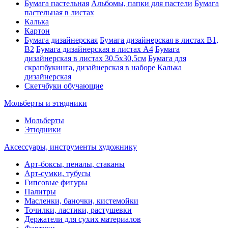
Бумага пастельная
Альбомы, папки для пастели
Бумага
пастельная в листах
Калька
Картон
Бумага дизайнерская
Бумага дизайнерская в листах В1,
В2
Бумага дизайнерская в листах А4
Бумага
дизайнерская в листах 30,5х30,5см
Бумага для
скрапбукинга, дизайнерская в наборе
Калька
дизайнерская
Скетчбуки обучающие
Мольберты и этюдники
Мольберты
Этюдники
Аксессуары, инструменты художнику
Арт-боксы, пеналы, стаканы
Арт-сумки, тубусы
Гипсовые фигуры
Палитры
Масленки, баночки, кистемойки
Точилки, ластики, растушевки
Держатели для сухих материалов