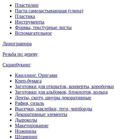
Пластилин
Паста самозастывающая (глина)
Пластика
Инструменты
Формы, текстурные листы
Вспомагательное
Линогравюра
Резьба по дереву
Скрапбукинг
Квиллинг. Оригами
Креп-бумага
Заготовки для открыток, конверты, коробочки
Заготовки для альбомов, блокнотов, кольца
Ленты, скотч, шнуры декоративные
Рафия, сизаль
Высечки, наклейки, теги, чипборды
Декоративные элементы
Дыроколы
Макетирование
Ножницы
Штампинг