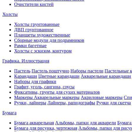
Очистители кистей
Холсты
Холсты грунтованные
ДВП грунтованное
Планшеты художественные
Сборные модули для подрамников
Рамки багетные
Холсты c эскизом, контуром
Графика. Иллюстрация
Пастель
Пастель поштучно
Наборы пастели
Пастельные 
Карандаши
Цветные карандаши
Акварельные карандаши
Наборы для графики
Графит, уголь, сангина, соусы
Фиксативы, грунты для сухих материалов
Маркеры
Акварельные маркеры
Акриловые маркеры
Спи
Ручки, лайнеры
Лайнеры, рапидографы
Ручки для скетча
Бумага
Бумага акварельная
Альбомы, папки для акварели
Бумага
Бумага для рисунка, чертежная
Альбомы, папки для рису