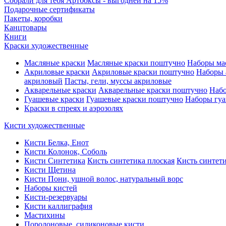
Собрали для тебя Артбоксы - выгодней на 15%
Подарочные сертификаты
Пакеты, коробки
Канцтовары
Книги
Краски художественные
Масляные краски
Масляные краски поштучно
Наборы ма
Акриловые краски
Акриловые краски поштучно
Наборы 
акриловый
Пасты, гели, муссы акриловые
Акварельные краски
Акварельные краски поштучно
Набо
Гуашевые краски
Гуашевые краски поштучно
Наборы гуа
Краски в спреях и аэрозолях
Кисти художественные
Кисти Белка, Енот
Кисти Колонок, Соболь
Кисти Синтетика
Кисть синтетика плоская
Кисть синтети
Кисти Щетина
Кисти Пони, ушной волос, натуральный ворс
Наборы кистей
Кисти-резервуары
Кисти каллиграфия
Мастихины
Поролоновые, силиконовые кисти