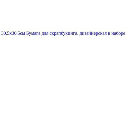
 30,5х30,5см
Бумага для скрапбукинга, дизайнерская в наборе