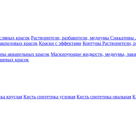
сляных красок
Растворители, разбавители, медиумы
Сиккативы
акриловых красок
Краски с эффектами
Контуры
Растворители, 
ры акварельных красок
Маскирующие жидкости, медиумы, лак
шевых красок
ка круглая
Кисть синтетика угловая
Кисть синтетика овальная
К