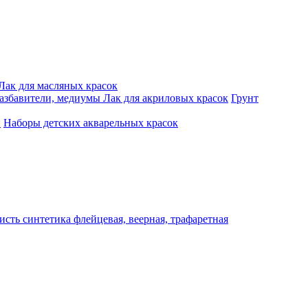
Лак для масляных красок
разбавители, медиумы
Лак для акриловых красок
Грунт
и
Наборы детских акварельных красок
исть синтетика флейцевая, веерная, трафаретная