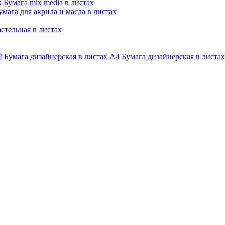
к
Бумага mix media в листах
умага для акрила и масла в листах
стельная в листах
2
Бумага дизайнерская в листах А4
Бумага дизайнерская в листах