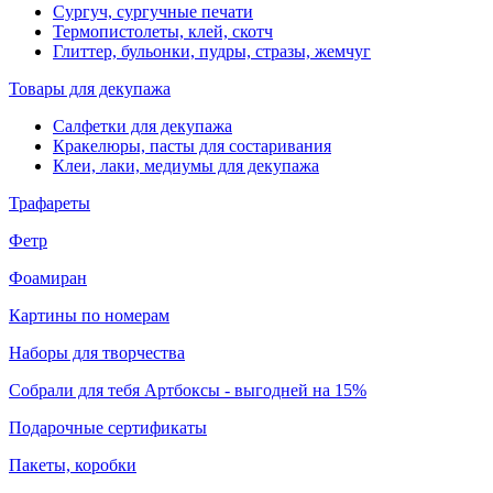
Сургуч, сургучные печати
Термопистолеты, клей, скотч
Глиттер, бульонки, пудры, стразы, жемчуг
Товары для декупажа
Салфетки для декупажа
Кракелюры, пасты для состаривания
Клеи, лаки, медиумы для декупажа
Трафареты
Фетр
Фоамиран
Картины по номерам
Наборы для творчества
Собрали для тебя Артбоксы - выгодней на 15%
Подарочные сертификаты
Пакеты, коробки