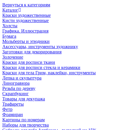
Вернуться к категориям
Каталог
Краски художественные
Кисти художественные
Холсты
Графика. Иллюстрация
Бумага
Мольберты и этюдники
Аксессуары, инструменты художнику
Заготовки для декорирования
Золочение
Краски для росписи ткани
Краски для росписи стекла и керамики
Краски для тела Грим, наклейки, инструменты
Лепка и скульптура
Линогравюра
Резьба по дереву
Скрапбукинг
Товары для декупажа
Трафареты
Фетр
Фоамиран
Картины по номерам
Наборы для творчества