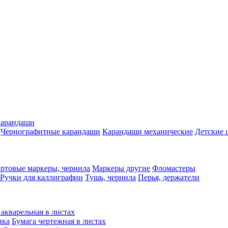
карандаши
Чернографитные карандаши
Карандаши механические
Детские 
ртовые маркеры, чернила
Маркеры другие
Фломастеры
Ручки для каллиграфии
Тушь, чернила
Перья, держатели
 акварельная в листах
нка
Бумага чертежная в листах