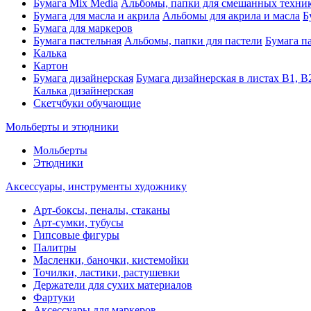
Бумага Mix Media
Альбомы, папки для смешанных техни
Бумага для масла и акрила
Альбомы для акрила и масла
Б
Бумага для маркеров
Бумага пастельная
Альбомы, папки для пастели
Бумага па
Калька
Картон
Бумага дизайнерская
Бумага дизайнерская в листах В1, В
Калька дизайнерская
Скетчбуки обучающие
Мольберты и этюдники
Мольберты
Этюдники
Аксессуары, инструменты художнику
Арт-боксы, пеналы, стаканы
Арт-сумки, тубусы
Гипсовые фигуры
Палитры
Масленки, баночки, кистемойки
Точилки, ластики, растушевки
Держатели для сухих материалов
Фартуки
Аксессуары для маркеров