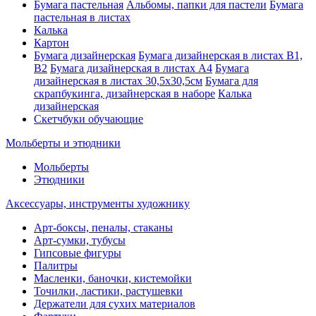
Бумага пастельная
Альбомы, папки для пастели
Бумага
пастельная в листах
Калька
Картон
Бумага дизайнерская
Бумага дизайнерская в листах В1,
В2
Бумага дизайнерская в листах А4
Бумага
дизайнерская в листах 30,5х30,5см
Бумага для
скрапбукинга, дизайнерская в наборе
Калька
дизайнерская
Скетчбуки обучающие
Мольберты и этюдники
Мольберты
Этюдники
Аксессуары, инструменты художнику
Арт-боксы, пеналы, стаканы
Арт-сумки, тубусы
Гипсовые фигуры
Палитры
Масленки, баночки, кистемойки
Точилки, ластики, растушевки
Держатели для сухих материалов