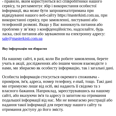
- правило, яким користуються всі співробітники нашого
сервісу, та регламентує збір і використання особистої
інформації, яка може бути запрошена/отримана при
відвідуванні нашого веб-сайту https://masterkisti.com.ua, при
використанні сервісу, при замовленні, листуванні або
телефонній розмові. Якщо у Вас виникнуть питання або
проблеми у зв’язку з конфіденційністю, надсилайте, будь
ласка, свої питання або зауваження на електронну адресу:
sale@masterkisti.com.ua
Яку інформацію ми збираємо
На нашому сайті, в разі, коли Ви робите замовлення, берете
учать в акції, дослідженнях або іншим чином взаємодієте з
нами, ми збираємо як особисту інформацію, так і загальні дані.
Особиста інформація стосується окремого споживача -
приміром, ім'я, адреса, номер телефону, e-mail, тощо. Такі дані
ми отримуємо лише від осіб, які надають її свідомо та з
власного бажання. Наприклад, зареєструвавшись на нашому
сайті, або вказуючи ім'я та адресу із запитом на отримання
подальшої інформації від нас. Ми не вимагаємо реєстрації або
надання такої інформації для перегляду нашого сайту та
отримання доступу до його змісту.