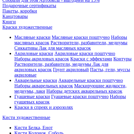
Собрали для тебя Артбоксы - выгодней на 15%
Подарочные сертификаты
Пакеты, коробки
Канцтовары
Книги
Краски художественные
Масляные краски
Масляные краски поштучно
Наборы
масляных красок
Растворители, разбавители, медиумы
Сиккативы
Лак для масляных красок
Акриловые краски
Акриловые краски поштучно
Наборы акриловых красок
Краски с эффектами
Контуры
Растворители, разбавители, медиумы
Лак для
акриловых красок
Грунт акриловый
Пасты, гели, муссы
акриловые
Акварельные краски
Акварельные краски поштучно
Наборы акварельных красок
Маскирующие жидкости,
медиумы, лаки
Наборы детских акварельных красок
Гуашевые краски
Гуашевые краски поштучно
Наборы
гуашевых красок
Краски в спреях и аэрозолях
Кисти художественные
Кисти Белка, Енот
Кисти Колонок, Соболь