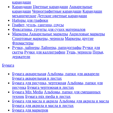
карандаши
Карандаши
Цветные карандаши
Акварельные
карандаши
Чернографитные карандаши
Карандаши
механические
Детские цветные карандаши
Наборы для графики
Графит, уголь, сангина, соусы
Фиксативы, грунты для сухих материалов
Маркеры
Акварельные маркеры
Акриловые маркеры
Спиртовые маркеры, чернила
Маркеры другие
Фломастеры
Ручки, лайнеры
Лайнеры, рапидографы
Ручки для
скетча
Ручки для каллиграфии
Тушь, чернила
Перья,
держатели
Бумага
Бумага акварельная
Альбомы, папки для акварели
Бумага акварельная в листах
Бумага для рисунка, чертежная
Альбомы, папки для
рисунка
Бумага чертежная в листах
Бумага Mix Media
Альбомы, папки для смешанных
техник
Бумага mix media в листах
Бумага для масла и акрила
Альбомы для акрила и масла
Бумага для акрила и масла в листах
Бумага для маркеров