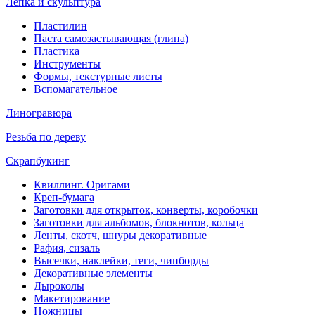
Лепка и скульптура
Пластилин
Паста самозастывающая (глина)
Пластика
Инструменты
Формы, текстурные листы
Вспомагательное
Линогравюра
Резьба по дереву
Скрапбукинг
Квиллинг. Оригами
Креп-бумага
Заготовки для открыток, конверты, коробочки
Заготовки для альбомов, блокнотов, кольца
Ленты, скотч, шнуры декоративные
Рафия, сизаль
Высечки, наклейки, теги, чипборды
Декоративные элементы
Дыроколы
Макетирование
Ножницы