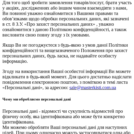
Для того щоб зробити замовлення товарів/послуг, брати участь
у акціях, дослідженнях або іншим чином взаємодіяти з нами,
Ви повинні уважно ознайомитися з Вашими правами та
обов’язками щодо обробки персональних даних, які зазначені
в ст. 8 З.У. «Про захист персональних даних» , уважно
ознайомитися з даною Політикою конфіденційності, а також
висловити свою повну згоду з їх умовами.
Якщо Ви не погоджуєтеся з будь-якою з умов даної Політики
конфіденційності та вищезазначеного Положення про захист
персональних даних, будь ласка, не надавайте особисту
інформацію.
Згоду на використання Вашої особистої інформації Ви можете
відкликати в будь-який момент. Для цього достатньо надіслати
повідомлення електронною поштою, з поміткою в темі листа
«Персональні дані», за адресою:
sale@masterkisti.com.ua
Чому ми обробляємо персональні дані
Персональні дані - відомості чи сукупність відомостей про
фізичну особу, яка ідентифікована або може бути конкретно
ідентифікована.
Ми можемо обробляти Ваші персональні дані для наступних
цілей. При цьому одночасно можуть застосовуватися одна або