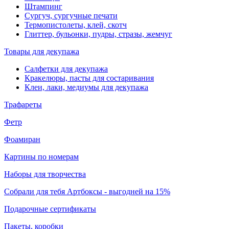
Штампинг
Сургуч, сургучные печати
Термопистолеты, клей, скотч
Глиттер, бульонки, пудры, стразы, жемчуг
Товары для декупажа
Салфетки для декупажа
Кракелюры, пасты для состаривания
Клеи, лаки, медиумы для декупажа
Трафареты
Фетр
Фоамиран
Картины по номерам
Наборы для творчества
Собрали для тебя Артбоксы - выгодней на 15%
Подарочные сертификаты
Пакеты, коробки