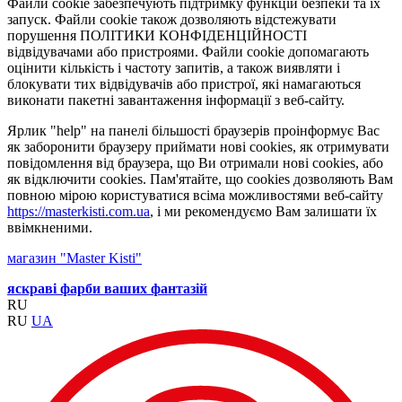
Файли cookie забезпечують підтримку функцій безпеки та їх
запуск. Файли cookie також дозволяють відстежувати
порушення ПОЛІТИКИ КОНФІДЕНЦІЙНОСТІ
відвідувачами або пристроями. Файли cookie допомагають
оцінити кількість і частоту запитів, а також виявляти і
блокувати тих відвідувачів або пристрої, які намагаються
виконати пакетні завантаження інформації з веб-сайту.
Ярлик "help" на панелі більшості браузерів проінформує Вас
як заборонити браузеру приймати нові cookies, як отримувати
повідомлення від браузера, що Ви отримали нові cookies, або
як відключити cookies. Пам'ятайте, що cookies дозволяють Вам
повною мірою користуватися всіма можливостями веб-сайту
https://masterkisti.com.ua
, і ми рекомендуємо Вам залишати їх
ввімкненими.
магазин "Master Kisti"
яскраві фарби ваших фантазій
RU
RU
UA