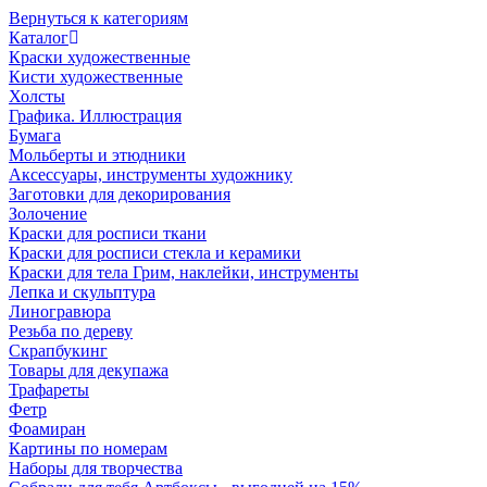
Вернуться к категориям
Каталог
Краски художественные
Кисти художественные
Холсты
Графика. Иллюстрация
Бумага
Мольберты и этюдники
Аксессуары, инструменты художнику
Заготовки для декорирования
Золочение
Краски для росписи ткани
Краски для росписи стекла и керамики
Краски для тела Грим, наклейки, инструменты
Лепка и скульптура
Линогравюра
Резьба по дереву
Скрапбукинг
Товары для декупажа
Трафареты
Фетр
Фоамиран
Картины по номерам
Наборы для творчества