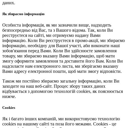
даних.
Як збираємо інформацію
Особиста інформація, як ми зазначили вище, надходить
безпосередньо від Вас, та з Вашого відома. Так, коли Ви
реєструєтеся на сайті, ми отримуємо надану Вами
інформацію. Коли Ви реєструєтеся в промо-акції, ми збираємо
інформацію, необхідну для Вашої участі, аби виконати наші
зобов'язання перед Вами. Коли Ви здійснюєте замовлення
товару, ми збираємо вказану Вами інформацію, щоб мати
змогу оформити замовлення та доставити його Вам. Коли Ви
надсилаєте нам електронного листа, ми зберігаємо вказану
Вами адресу електронної пошти, щоб мати змогу відповісти.
Також ми постійно збираємо загальну інформацію, коли Ви
заходите на наш веб-сайт. Процес збору таких даних
відбувається з допомогою технологій cookies, як пояснюється
нижче.
Cookies
Як і багато інших компаній, ми використовуємо технологію
cookies на нашому сайті та поза його межами. Cookies - це