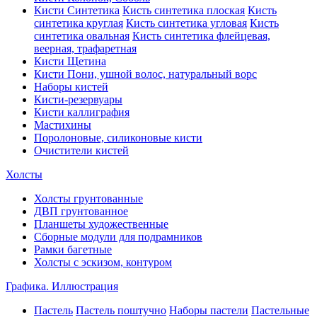
Кисти Синтетика
Кисть синтетика плоская
Кисть
синтетика круглая
Кисть синтетика угловая
Кисть
синтетика овальная
Кисть синтетика флейцевая,
веерная, трафаретная
Кисти Щетина
Кисти Пони, ушной волос, натуральный ворс
Наборы кистей
Кисти-резервуары
Кисти каллиграфия
Мастихины
Поролоновые, силиконовые кисти
Очистители кистей
Холсты
Холсты грунтованные
ДВП грунтованное
Планшеты художественные
Сборные модули для подрамников
Рамки багетные
Холсты c эскизом, контуром
Графика. Иллюстрация
Пастель
Пастель поштучно
Наборы пастели
Пастельные