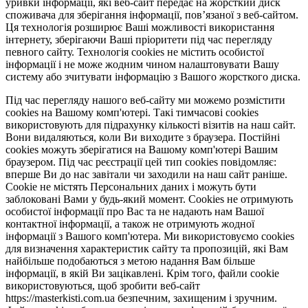
уривки інформації, які веб-сайт передає на жорсткий диск
споживача для зберігання інформації, пов’язаної з веб-сайтом.
Ця технологія розширює Ваші можливості використання
інтернету, зберігаючи Ваші пріоритети під час перегляду
певного сайту. Технологія cookies не містить особистої
інформації і не може жодним чином налаштовувати Вашу
систему або зчитувати інформацію з Вашого жорсткого диска.
Під час перегляду нашого веб-сайту ми можемо розмістити
cookies на Вашому комп'ютері. Такі тимчасові cookies
використовують для підрахунку кількості візитів на наш сайт.
Вони видаляються, коли Ви виходите з браузера. Постійні
cookies можуть зберігатися на Вашому комп'ютері Вашим
браузером. Під час реєстрації цей тип cookies повідомляє:
вперше Ви до нас завітали чи заходили на наш сайт раніше.
Cookie не містять Персональних даних і можуть бути
заблоковані Вами у будь-який момент. Сookies не отримують
особистої інформації про Вас та не надають нам Вашої
контактної інформації, а також не отримують жодної
інформації з Вашого комп'ютера. Ми використовуємо cookies
для визначення характеристик сайту та пропозицій, які Вам
найбільше подобаються з метою надання Вам більше
інформації, в якій Ви зацікавлені. Крім того, файли cookie
використовуються, щоб зробити веб-сайт
https://masterkisti.com.ua безпечним, захищеним і зручним.