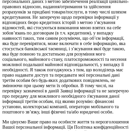
персональних даних з метою забезпечення реалізації цивільно-
правових відносин, надання/отримання та здійснення
розрахунків за придбані товари/послуги, в тому числі шляхом
кредитування. Не заперечую щодо перевірки інформації у
відповідних бюро кредитних історій з метою з’ясування
відомостей, які стосуються виконання мною взятих на себе
зобов’язань по договорам (в т.ч. кредитним), у випадку
наявності таких, тим самим розуміючи, що об’єм інформації,
яка буде перевірятися, може включати в себе інформацію, яка
стосується банківської таємниці, і з’ясування якої буде такою,
яка буде повною та достатньою для розуміння мого
соціального, майнового стану, платоспроможності та несення
можливої подальшої майнової відповідальності, у випадку її
необхідності. Я також погоджуюсь з тим, що володілець має
право надавати доступ та передавати мої персональні дані
третім особам без будь-яких додаткових повідомлень, не
змінюючи при цьому мети їх обробки. В тому числі, на
перевірку зазначеної в даній Заявці інформації та не заперечую
про передачу для можливого необхідного з'ясування даної
інформації третім особам, під якими розумію: фінансові
установи, колекторські компанії, оператори мобільного та
поштового зв’язку, інші фізичні та/або юридичні особи.
Ми цінуємо Ваше право на особисте життя та нерозголошення
Вашої персональної інформації. Ця Політика конфіденційності