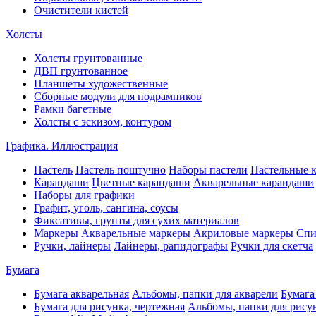
Очистители кистей
Холсты
Холсты грунтованные
ДВП грунтованное
Планшеты художественные
Сборные модули для подрамников
Рамки багетные
Холсты c эскизом, контуром
Графика. Иллюстрация
Пастель
Пастель поштучно
Наборы пастели
Пастельные 
Карандаши
Цветные карандаши
Акварельные карандаши
Наборы для графики
Графит, уголь, сангина, соусы
Фиксативы, грунты для сухих материалов
Маркеры
Акварельные маркеры
Акриловые маркеры
Спи
Ручки, лайнеры
Лайнеры, рапидографы
Ручки для скетча
Бумага
Бумага акварельная
Альбомы, папки для акварели
Бумага
Бумага для рисунка, чертежная
Альбомы, папки для рису