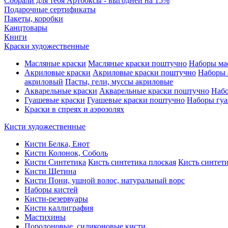
Собрали для тебя Артбоксы - выгодней на 15%
Подарочные сертификаты
Пакеты, коробки
Канцтовары
Книги
Краски художественные
Масляные краски
Масляные краски поштучно
Наборы ма
Акриловые краски
Акриловые краски поштучно
Наборы 
акриловый
Пасты, гели, муссы акриловые
Акварельные краски
Акварельные краски поштучно
Набо
Гуашевые краски
Гуашевые краски поштучно
Наборы гуа
Краски в спреях и аэрозолях
Кисти художественные
Кисти Белка, Енот
Кисти Колонок, Соболь
Кисти Синтетика
Кисть синтетика плоская
Кисть синтети
Кисти Щетина
Кисти Пони, ушной волос, натуральный ворс
Наборы кистей
Кисти-резервуары
Кисти каллиграфия
Мастихины
Поролоновые, силиконовые кисти