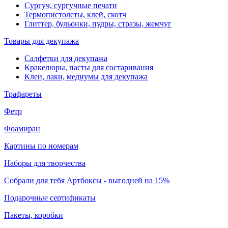
Сургуч, сургучные печати
Термопистолеты, клей, скотч
Глиттер, бульонки, пудры, стразы, жемчуг
Товары для декупажа
Салфетки для декупажа
Кракелюры, пасты для состаривания
Клеи, лаки, медиумы для декупажа
Трафареты
Фетр
Фоамиран
Картины по номерам
Наборы для творчества
Собрали для тебя Артбоксы - выгодней на 15%
Подарочные сертификаты
Пакеты, коробки