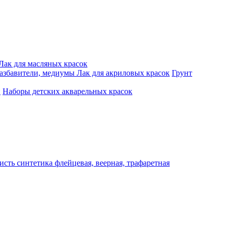
Лак для масляных красок
разбавители, медиумы
Лак для акриловых красок
Грунт
и
Наборы детских акварельных красок
исть синтетика флейцевая, веерная, трафаретная