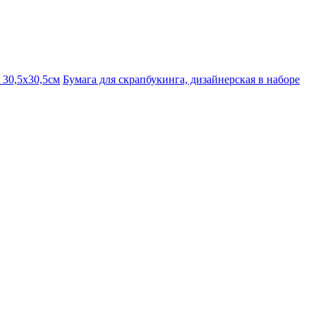
 30,5х30,5см
Бумага для скрапбукинга, дизайнерская в наборе