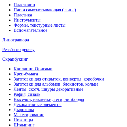
Пластилин
Паста самозастывающая (глина)
Пластика
Инструменты
Формы, текстурные листы
Вспомагательное
Линогравюра
Резьба по дереву
Скрапбукинг
Квиллинг. Оригами
Креп-бумага
Заготовки для открыток, конверты, коробочки
Заготовки для альбомов, блокнотов, кольца
Ленты, скотч, шнуры декоративные
Рафия, сизаль
Высечки, наклейки, теги, чипборды
Декоративные элементы
Дыроколы
Макетирование
Ножницы
Штампинг