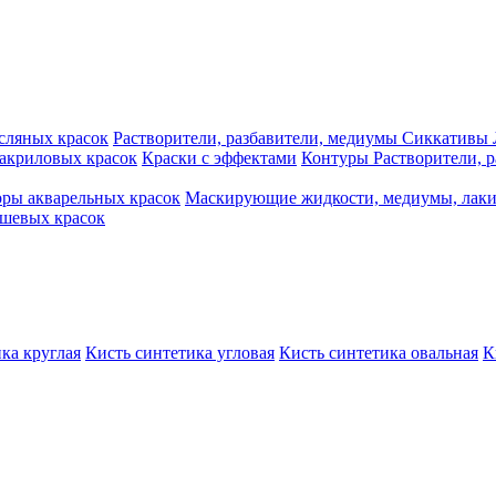
сляных красок
Растворители, разбавители, медиумы
Сиккативы
акриловых красок
Краски с эффектами
Контуры
Растворители, 
ры акварельных красок
Маскирующие жидкости, медиумы, лак
шевых красок
ка круглая
Кисть синтетика угловая
Кисть синтетика овальная
К