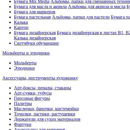
Бумага Mix Media
Альбомы, папки для смешанных техни
Бумага для масла и акрила
Альбомы для акрила и масла
Б
Бумага для маркеров
Бумага пастельная
Альбомы, папки для пастели
Бумага па
Калька
Картон
Бумага дизайнерская
Бумага дизайнерская в листах В1, В
Калька дизайнерская
Скетчбуки обучающие
Мольберты и этюдники
Мольберты
Этюдники
Аксессуары, инструменты художнику
Арт-боксы, пеналы, стаканы
Арт-сумки, тубусы
Гипсовые фигуры
Палитры
Масленки, баночки, кистемойки
Точилки, ластики, растушевки
Держатели для сухих материалов
Фартуки
Аксессуары для маркеров