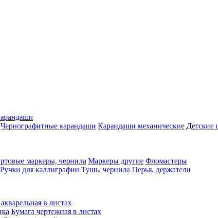
карандаши
Чернографитные карандаши
Карандаши механические
Детские 
ртовые маркеры, чернила
Маркеры другие
Фломастеры
Ручки для каллиграфии
Тушь, чернила
Перья, держатели
 акварельная в листах
нка
Бумага чертежная в листах