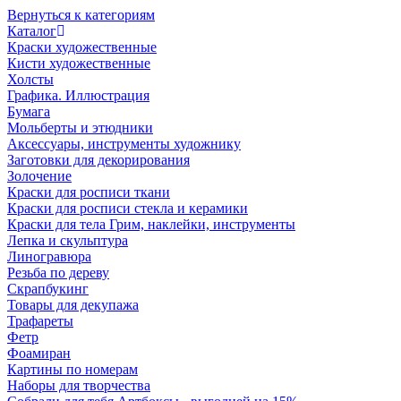
Вернуться к категориям
Каталог
Краски художественные
Кисти художественные
Холсты
Графика. Иллюстрация
Бумага
Мольберты и этюдники
Аксессуары, инструменты художнику
Заготовки для декорирования
Золочение
Краски для росписи ткани
Краски для росписи стекла и керамики
Краски для тела Грим, наклейки, инструменты
Лепка и скульптура
Линогравюра
Резьба по дереву
Скрапбукинг
Товары для декупажа
Трафареты
Фетр
Фоамиран
Картины по номерам
Наборы для творчества