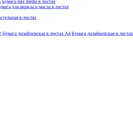
к
Бумага mix media в листах
умага для акрила и масла в листах
стельная в листах
2
Бумага дизайнерская в листах А4
Бумага дизайнерская в листах