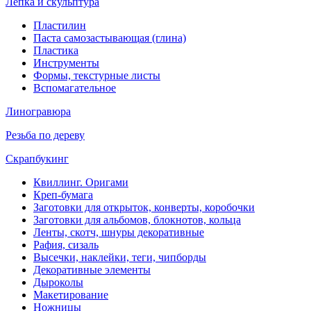
Лепка и скульптура
Пластилин
Паста самозастывающая (глина)
Пластика
Инструменты
Формы, текстурные листы
Вспомагательное
Линогравюра
Резьба по дереву
Скрапбукинг
Квиллинг. Оригами
Креп-бумага
Заготовки для открыток, конверты, коробочки
Заготовки для альбомов, блокнотов, кольца
Ленты, скотч, шнуры декоративные
Рафия, сизаль
Высечки, наклейки, теги, чипборды
Декоративные элементы
Дыроколы
Макетирование
Ножницы