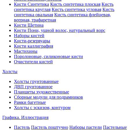
Кисти Синтетика
Кисть синтетика плоская
Кисть
синтетика круглая
Кисть синтетика угловая
Кисть
синтетика овальная
Кисть синтетика флейцевая,
веерная, трафаретная
Кисти Щетина
Кисти Пони, ушной волос, натуральный ворс
Наборы кистей
Кисти-резервуары
Кисти каллиграфия
Мастихины
Поролоновые, силиконовые кисти
Очистители кистей
Холсты
Холсты грунтованные
ДВП грунтованное
Планшеты художественные
Сборные модули для подрамников
Рамки багетные
Холсты c эскизом, контуром
Графика. Иллюстрация
Пастель
Пастель поштучно
Наборы пастели
Пастельные