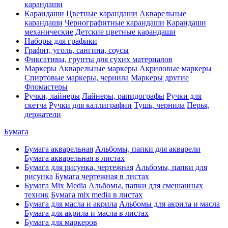
карандаши
Карандаши
Цветные карандаши
Акварельные
карандаши
Чернографитные карандаши
Карандаши
механические
Детские цветные карандаши
Наборы для графики
Графит, уголь, сангина, соусы
Фиксативы, грунты для сухих материалов
Маркеры
Акварельные маркеры
Акриловые маркеры
Спиртовые маркеры, чернила
Маркеры другие
Фломастеры
Ручки, лайнеры
Лайнеры, рапидографы
Ручки для
скетча
Ручки для каллиграфии
Тушь, чернила
Перья,
держатели
Бумага
Бумага акварельная
Альбомы, папки для акварели
Бумага акварельная в листах
Бумага для рисунка, чертежная
Альбомы, папки для
рисунка
Бумага чертежная в листах
Бумага Mix Media
Альбомы, папки для смешанных
техник
Бумага mix media в листах
Бумага для масла и акрила
Альбомы для акрила и масла
Бумага для акрила и масла в листах
Бумага для маркеров