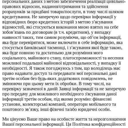
персональних даних з метою забезпечення реалізації цивільно-
правових відносин, надання/отримання та здійснення
розрахунків за придбані товари/послуги, в тому числі шляхом
кредитування. Не заперечую щодо перевірки інформації у
відповідних бюро кредитних історій з метою з’ясування
відомостей, які стосуються виконання мною взятих на себе
зобов’язань по договорам (в т.ч. кредитним), у випадку
наявності таких, тим самим розуміючи, що об’єм інформації,
яка буде перевірятися, може включати в себе інформацію, яка
стосується банківської таємниці, і з’ясування якої буде такою,
яка буде повною та достатньою для розуміння мого
соціального, майнового стану, платоспроможності та несення
можливої подальшої майнової відповідальності, у випадку її
необхідності. Я також погоджуюсь з тим, що володілець має
право надавати доступ та передавати мої персональні дані
третім особам без будь-яких додаткових повідомлень, не
змінюючи при цьому мети їх обробки. В тому числі, на
перевірку зазначеної в даній Заявці інформації та не заперечую
про передачу для можливого необхідного з'ясування даної
інформації третім особам, під якими розумію: фінансові
установи, колекторські компанії, оператори мобільного та
поштового зв’язку, інші фізичні та/або юридичні особи.
Ми цінуємо Ваше право на особисте життя та нерозголошення
Вашої персональної інформації. Ця Політика конфіденційності