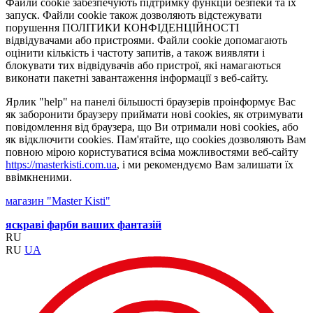
Файли cookie забезпечують підтримку функцій безпеки та їх
запуск. Файли cookie також дозволяють відстежувати
порушення ПОЛІТИКИ КОНФІДЕНЦІЙНОСТІ
відвідувачами або пристроями. Файли cookie допомагають
оцінити кількість і частоту запитів, а також виявляти і
блокувати тих відвідувачів або пристрої, які намагаються
виконати пакетні завантаження інформації з веб-сайту.
Ярлик "help" на панелі більшості браузерів проінформує Вас
як заборонити браузеру приймати нові cookies, як отримувати
повідомлення від браузера, що Ви отримали нові cookies, або
як відключити cookies. Пам'ятайте, що cookies дозволяють Вам
повною мірою користуватися всіма можливостями веб-сайту
https://masterkisti.com.ua
, і ми рекомендуємо Вам залишати їх
ввімкненими.
магазин "Master Kisti"
яскраві фарби ваших фантазій
RU
RU
UA