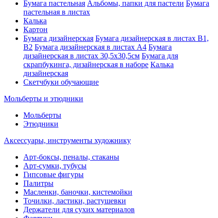
Бумага пастельная
Альбомы, папки для пастели
Бумага
пастельная в листах
Калька
Картон
Бумага дизайнерская
Бумага дизайнерская в листах В1,
В2
Бумага дизайнерская в листах А4
Бумага
дизайнерская в листах 30,5х30,5см
Бумага для
скрапбукинга, дизайнерская в наборе
Калька
дизайнерская
Скетчбуки обучающие
Мольберты и этюдники
Мольберты
Этюдники
Аксессуары, инструменты художнику
Арт-боксы, пеналы, стаканы
Арт-сумки, тубусы
Гипсовые фигуры
Палитры
Масленки, баночки, кистемойки
Точилки, ластики, растушевки
Держатели для сухих материалов