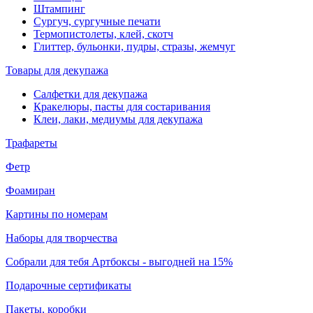
Штампинг
Сургуч, сургучные печати
Термопистолеты, клей, скотч
Глиттер, бульонки, пудры, стразы, жемчуг
Товары для декупажа
Салфетки для декупажа
Кракелюры, пасты для состаривания
Клеи, лаки, медиумы для декупажа
Трафареты
Фетр
Фоамиран
Картины по номерам
Наборы для творчества
Собрали для тебя Артбоксы - выгодней на 15%
Подарочные сертификаты
Пакеты, коробки