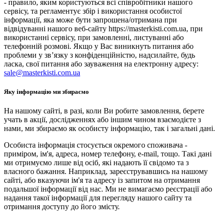
- правило, яким користуються всі співробітники нашого
сервісу, та регламентує збір і використання особистої
інформації, яка може бути запрошена/отримана при
відвідуванні нашого веб-сайту https://masterkisti.com.ua, при
використанні сервісу, при замовленні, листуванні або
телефонній розмові. Якщо у Вас виникнуть питання або
проблеми у зв’язку з конфіденційністю, надсилайте, будь
ласка, свої питання або зауваження на електронну адресу:
sale@masterkisti.com.ua
Яку інформацію ми збираємо
На нашому сайті, в разі, коли Ви робите замовлення, берете
учать в акції, дослідженнях або іншим чином взаємодієте з
нами, ми збираємо як особисту інформацію, так і загальні дані.
Особиста інформація стосується окремого споживача -
приміром, ім'я, адреса, номер телефону, e-mail, тощо. Такі дані
ми отримуємо лише від осіб, які надають її свідомо та з
власного бажання. Наприклад, зареєструвавшись на нашому
сайті, або вказуючи ім'я та адресу із запитом на отримання
подальшої інформації від нас. Ми не вимагаємо реєстрації або
надання такої інформації для перегляду нашого сайту та
отримання доступу до його змісту.