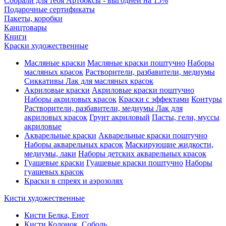
Собрали для тебя Артбоксы - выгодней на 15%
Подарочные сертификаты
Пакеты, коробки
Канцтовары
Книги
Краски художественные
Масляные краски
Масляные краски поштучно
Наборы
масляных красок
Растворители, разбавители, медиумы
Сиккативы
Лак для масляных красок
Акриловые краски
Акриловые краски поштучно
Наборы акриловых красок
Краски с эффектами
Контуры
Растворители, разбавители, медиумы
Лак для
акриловых красок
Грунт акриловый
Пасты, гели, муссы
акриловые
Акварельные краски
Акварельные краски поштучно
Наборы акварельных красок
Маскирующие жидкости,
медиумы, лаки
Наборы детских акварельных красок
Гуашевые краски
Гуашевые краски поштучно
Наборы
гуашевых красок
Краски в спреях и аэрозолях
Кисти художественные
Кисти Белка, Енот
Кисти Колонок, Соболь