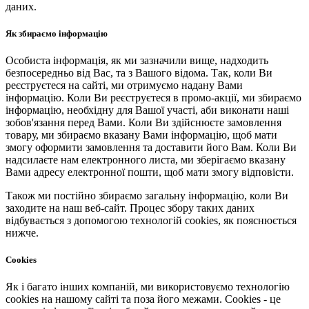
даних.
Як збираємо інформацію
Особиста інформація, як ми зазначили вище, надходить
безпосередньо від Вас, та з Вашого відома. Так, коли Ви
реєструєтеся на сайті, ми отримуємо надану Вами
інформацію. Коли Ви реєструєтеся в промо-акції, ми збираємо
інформацію, необхідну для Вашої участі, аби виконати наші
зобов'язання перед Вами. Коли Ви здійснюєте замовлення
товару, ми збираємо вказану Вами інформацію, щоб мати
змогу оформити замовлення та доставити його Вам. Коли Ви
надсилаєте нам електронного листа, ми зберігаємо вказану
Вами адресу електронної пошти, щоб мати змогу відповісти.
Також ми постійно збираємо загальну інформацію, коли Ви
заходите на наш веб-сайт. Процес збору таких даних
відбувається з допомогою технологій cookies, як пояснюється
нижче.
Cookies
Як і багато інших компаній, ми використовуємо технологію
cookies на нашому сайті та поза його межами. Cookies - це