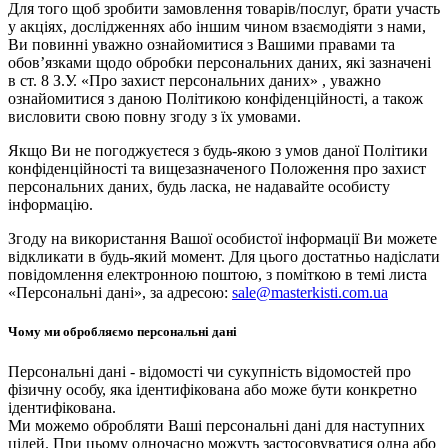
Для того щоб зробити замовлення товарів/послуг, брати участь
у акціях, дослідженнях або іншим чином взаємодіяти з нами,
Ви повинні уважно ознайомитися з Вашими правами та
обов’язками щодо обробки персональних даних, які зазначені
в ст. 8 З.У. «Про захист персональних даних» , уважно
ознайомитися з даною Політикою конфіденційності, а також
висловити свою повну згоду з їх умовами.
Якщо Ви не погоджуєтеся з будь-якою з умов даної Політики
конфіденційності та вищезазначеного Положення про захист
персональних даних, будь ласка, не надавайте особисту
інформацію.
Згоду на використання Вашої особистої інформації Ви можете
відкликати в будь-який момент. Для цього достатньо надіслати
повідомлення електронною поштою, з поміткою в темі листа
«Персональні дані», за адресою:
sale@masterkisti.com.ua
Чому ми обробляємо персональні дані
Персональні дані - відомості чи сукупність відомостей про
фізичну особу, яка ідентифікована або може бути конкретно
ідентифікована.
Ми можемо обробляти Ваші персональні дані для наступних
цілей. При цьому одночасно можуть застосовуватися одна або