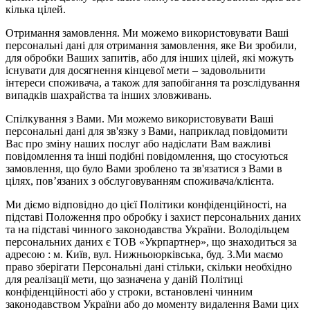
кілька цілей.
Отримання замовлення. Ми можемо використовувати Ваші
персональні дані для отримання замовлення, яке Ви зробили,
для обробки Ваших запитів, або для інших цілей, які можуть
існувати для досягнення кінцевої мети – задовольнити
інтереси споживача, а також для запобігання та розслідування
випадків шахрайства та інших зловживань.
Спілкування з Вами. Ми можемо використовувати Ваші
персональні дані для зв'язку з Вами, наприклад повідомити
Вас про зміну наших послуг або надіслати Вам важливі
повідомлення та інші подібні повідомлення, що стосуються
замовлення, що було Вами зроблено та зв'язатися з Вами в
цілях, пов’язаних з обслуговуванням споживача/клієнта.
Ми діємо відповідно до цієї Політики конфіденційності, на
підставі Положення про обробку і захист персональних даних
та на підставі чинного законодавства України. Володільцем
персональних даних є ТОВ «Укрпартнер», що знаходиться за
адресою : м. Київ, вул. Нижньоюркiвська, буд. 3.Ми маємо
право зберігати Персональні дані стільки, скільки необхідно
для реалізації мети, що зазначена у даній Політиці
конфіденційності або у строки, встановлені чинним
законодавством України або до моменту видалення Вами цих