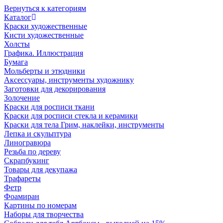
Вернуться к категориям
Каталог
Краски художественные
Кисти художественные
Холсты
Графика. Иллюстрация
Бумага
Мольберты и этюдники
Аксессуары, инструменты художнику
Заготовки для декорирования
Золочение
Краски для росписи ткани
Краски для росписи стекла и керамики
Краски для тела Грим, наклейки, инструменты
Лепка и скульптура
Линогравюра
Резьба по дереву
Скрапбукинг
Товары для декупажа
Трафареты
Фетр
Фоамиран
Картины по номерам
Наборы для творчества