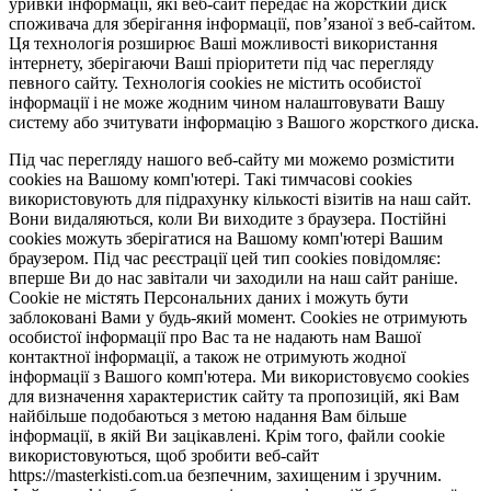
уривки інформації, які веб-сайт передає на жорсткий диск
споживача для зберігання інформації, пов’язаної з веб-сайтом.
Ця технологія розширює Ваші можливості використання
інтернету, зберігаючи Ваші пріоритети під час перегляду
певного сайту. Технологія cookies не містить особистої
інформації і не може жодним чином налаштовувати Вашу
систему або зчитувати інформацію з Вашого жорсткого диска.
Під час перегляду нашого веб-сайту ми можемо розмістити
cookies на Вашому комп'ютері. Такі тимчасові cookies
використовують для підрахунку кількості візитів на наш сайт.
Вони видаляються, коли Ви виходите з браузера. Постійні
cookies можуть зберігатися на Вашому комп'ютері Вашим
браузером. Під час реєстрації цей тип cookies повідомляє:
вперше Ви до нас завітали чи заходили на наш сайт раніше.
Cookie не містять Персональних даних і можуть бути
заблоковані Вами у будь-який момент. Сookies не отримують
особистої інформації про Вас та не надають нам Вашої
контактної інформації, а також не отримують жодної
інформації з Вашого комп'ютера. Ми використовуємо cookies
для визначення характеристик сайту та пропозицій, які Вам
найбільше подобаються з метою надання Вам більше
інформації, в якій Ви зацікавлені. Крім того, файли cookie
використовуються, щоб зробити веб-сайт
https://masterkisti.com.ua безпечним, захищеним і зручним.