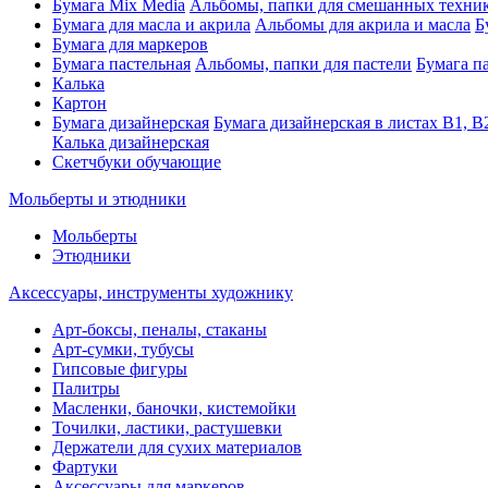
Бумага Mix Media
Альбомы, папки для смешанных техни
Бумага для масла и акрила
Альбомы для акрила и масла
Б
Бумага для маркеров
Бумага пастельная
Альбомы, папки для пастели
Бумага па
Калька
Картон
Бумага дизайнерская
Бумага дизайнерская в листах В1, В
Калька дизайнерская
Скетчбуки обучающие
Мольберты и этюдники
Мольберты
Этюдники
Аксессуары, инструменты художнику
Арт-боксы, пеналы, стаканы
Арт-сумки, тубусы
Гипсовые фигуры
Палитры
Масленки, баночки, кистемойки
Точилки, ластики, растушевки
Держатели для сухих материалов
Фартуки
Аксессуары для маркеров