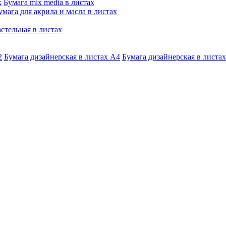
к
Бумага mix media в листах
умага для акрила и масла в листах
стельная в листах
2
Бумага дизайнерская в листах А4
Бумага дизайнерская в листах