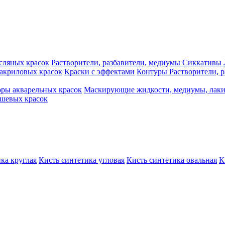
сляных красок
Растворители, разбавители, медиумы
Сиккативы
акриловых красок
Краски с эффектами
Контуры
Растворители, 
ры акварельных красок
Маскирующие жидкости, медиумы, лак
шевых красок
ка круглая
Кисть синтетика угловая
Кисть синтетика овальная
К