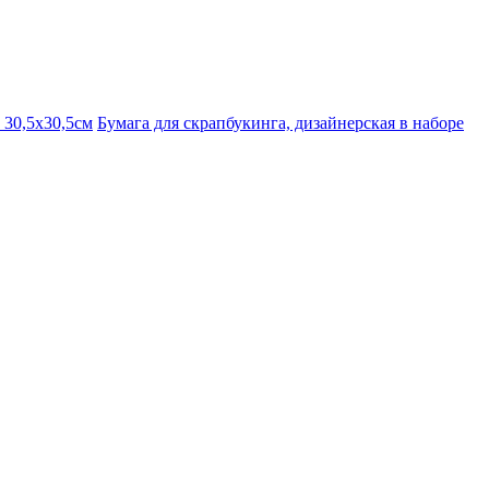
 30,5х30,5см
Бумага для скрапбукинга, дизайнерская в наборе