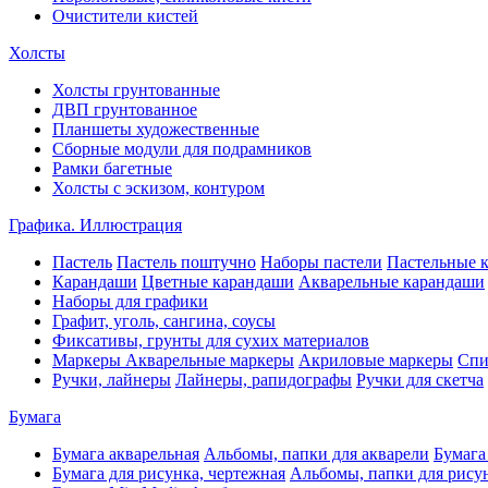
Очистители кистей
Холсты
Холсты грунтованные
ДВП грунтованное
Планшеты художественные
Сборные модули для подрамников
Рамки багетные
Холсты c эскизом, контуром
Графика. Иллюстрация
Пастель
Пастель поштучно
Наборы пастели
Пастельные 
Карандаши
Цветные карандаши
Акварельные карандаши
Наборы для графики
Графит, уголь, сангина, соусы
Фиксативы, грунты для сухих материалов
Маркеры
Акварельные маркеры
Акриловые маркеры
Спи
Ручки, лайнеры
Лайнеры, рапидографы
Ручки для скетча
Бумага
Бумага акварельная
Альбомы, папки для акварели
Бумага
Бумага для рисунка, чертежная
Альбомы, папки для рису