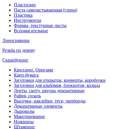
Пластилин
Паста самозастывающая (глина)
Пластика
Инструменты
Формы, текстурные листы
Вспомагательное
Линогравюра
Резьба по дереву
Скрапбукинг
Квиллинг. Оригами
Креп-бумага
Заготовки для открыток, конверты, коробочки
Заготовки для альбомов, блокнотов, кольца
Ленты, скотч, шнуры декоративные
Рафия, сизаль
Высечки, наклейки, теги, чипборды
Декоративные элементы
Дыроколы
Макетирование
Ножницы
Штампинг