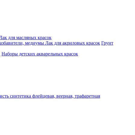
Лак для масляных красок
разбавители, медиумы
Лак для акриловых красок
Грунт
и
Наборы детских акварельных красок
исть синтетика флейцевая, веерная, трафаретная