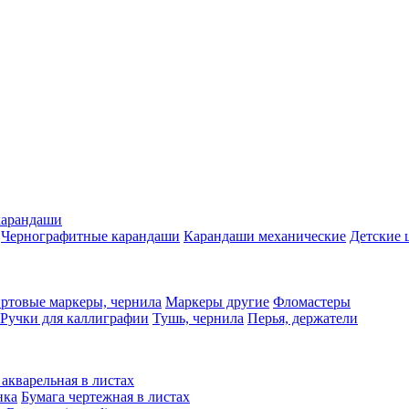
карандаши
Чернографитные карандаши
Карандаши механические
Детские 
ртовые маркеры, чернила
Маркеры другие
Фломастеры
Ручки для каллиграфии
Тушь, чернила
Перья, держатели
 акварельная в листах
нка
Бумага чертежная в листах