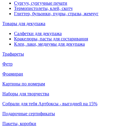
Сургуч, сургучные печати
Термопистолеты, клей, скотч
Глиттер, бульонки, пудры, стразы, жемчуг
Товары для декупажа
Салфетки для декупажа
Кракелюры, пасты для состаривания
Клеи, лаки, медиумы для декупажа
Трафареты
Фетр
Фоамиран
Картины по номерам
Наборы для творчества
Собрали для тебя Артбоксы - выгодней на 15%
Подарочные сертификаты
Пакеты, коробки