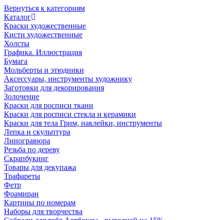
Вернуться к категориям
Каталог
Краски художественные
Кисти художественные
Холсты
Графика. Иллюстрация
Бумага
Мольберты и этюдники
Аксессуары, инструменты художнику
Заготовки для декорирования
Золочение
Краски для росписи ткани
Краски для росписи стекла и керамики
Краски для тела Грим, наклейки, инструменты
Лепка и скульптура
Линогравюра
Резьба по дереву
Скрапбукинг
Товары для декупажа
Трафареты
Фетр
Фоамиран
Картины по номерам
Наборы для творчества