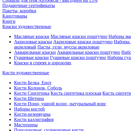
Собрали для тебя Артбоксы - выгодней на 15%
Подарочные сертификаты
Пакеты, коробки
Канцтовары
Книги
Краски художественные
Масляные краски
Масляные краски поштучно
Наборы ма
Акриловые краски
Акриловые краски поштучно
Наборы 
акриловый
Пасты, гели, муссы акриловые
Акварельные краски
Акварельные краски поштучно
Набо
Гуашевые краски
Гуашевые краски поштучно
Наборы гуа
Краски в спреях и аэрозолях
Кисти художественные
Кисти Белка, Енот
Кисти Колонок, Соболь
Кисти Синтетика
Кисть синтетика плоская
Кисть синтети
Кисти Щетина
Кисти Пони, ушной волос, натуральный ворс
Наборы кистей
Кисти-резервуары
Кисти каллиграфия
Мастихины
Поролоновые, силиконовые кисти