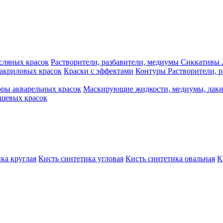
сляных красок
Растворители, разбавители, медиумы
Сиккативы
акриловых красок
Краски с эффектами
Контуры
Растворители, 
ры акварельных красок
Маскирующие жидкости, медиумы, лак
шевых красок
ка круглая
Кисть синтетика угловая
Кисть синтетика овальная
К