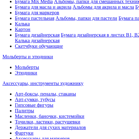
Бумага Mix Media
Альбомы, папки для смешанных техни
Бумага для масла и акрила
Альбомы для акрила и масла
Б
Бумага для маркеров
Бумага пастельная
Альбомы, папки для пастели
Бумага па
Калька
Картон
Бумага дизайнерская
Бумага дизайнерская в листах В1, В
Калька дизайнерская
Скетчбуки обучающие
Мольберты и этюдники
Мольберты
Этюдники
Аксессуары, инструменты художнику
Арт-боксы, пеналы, стаканы
Арт-сумки, тубусы
Гипсовые фигуры
Палитры
Масленки, баночки, кистемойки
Точилки, ластики, растушевки
Держатели для сухих материалов
Фартуки
Аксессуары для маркеров