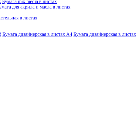
к
Бумага mix media в листах
умага для акрила и масла в листах
стельная в листах
2
Бумага дизайнерская в листах А4
Бумага дизайнерская в листах