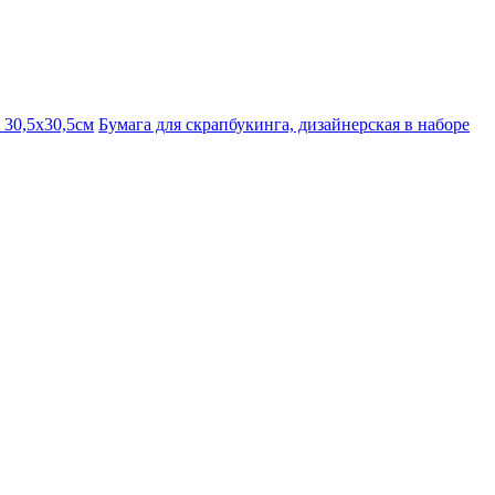
 30,5х30,5см
Бумага для скрапбукинга, дизайнерская в наборе