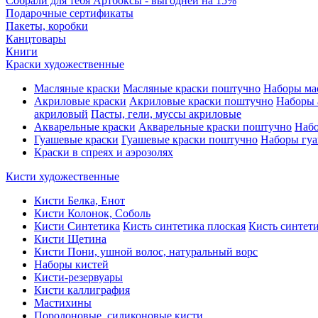
Собрали для тебя Артбоксы - выгодней на 15%
Подарочные сертификаты
Пакеты, коробки
Канцтовары
Книги
Краски художественные
Масляные краски
Масляные краски поштучно
Наборы ма
Акриловые краски
Акриловые краски поштучно
Наборы 
акриловый
Пасты, гели, муссы акриловые
Акварельные краски
Акварельные краски поштучно
Набо
Гуашевые краски
Гуашевые краски поштучно
Наборы гуа
Краски в спреях и аэрозолях
Кисти художественные
Кисти Белка, Енот
Кисти Колонок, Соболь
Кисти Синтетика
Кисть синтетика плоская
Кисть синтети
Кисти Щетина
Кисти Пони, ушной волос, натуральный ворс
Наборы кистей
Кисти-резервуары
Кисти каллиграфия
Мастихины
Поролоновые, силиконовые кисти