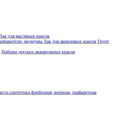
Лак для масляных красок
разбавители, медиумы
Лак для акриловых красок
Грунт
и
Наборы детских акварельных красок
исть синтетика флейцевая, веерная, трафаретная