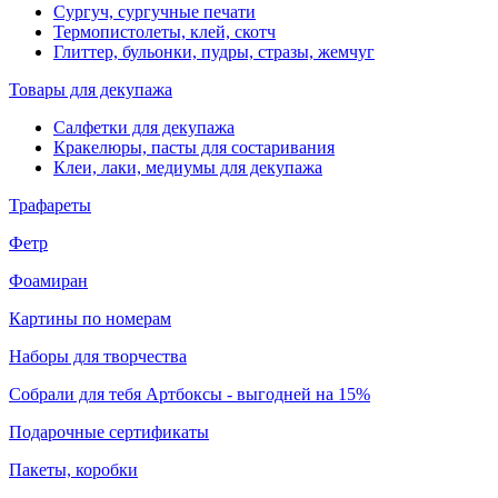
Сургуч, сургучные печати
Термопистолеты, клей, скотч
Глиттер, бульонки, пудры, стразы, жемчуг
Товары для декупажа
Салфетки для декупажа
Кракелюры, пасты для состаривания
Клеи, лаки, медиумы для декупажа
Трафареты
Фетр
Фоамиран
Картины по номерам
Наборы для творчества
Собрали для тебя Артбоксы - выгодней на 15%
Подарочные сертификаты
Пакеты, коробки