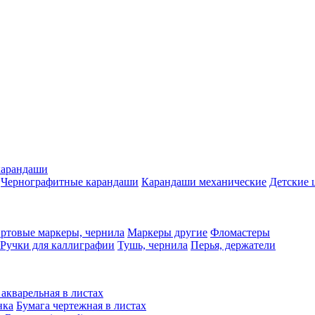
карандаши
Чернографитные карандаши
Карандаши механические
Детские 
ртовые маркеры, чернила
Маркеры другие
Фломастеры
Ручки для каллиграфии
Тушь, чернила
Перья, держатели
 акварельная в листах
нка
Бумага чертежная в листах