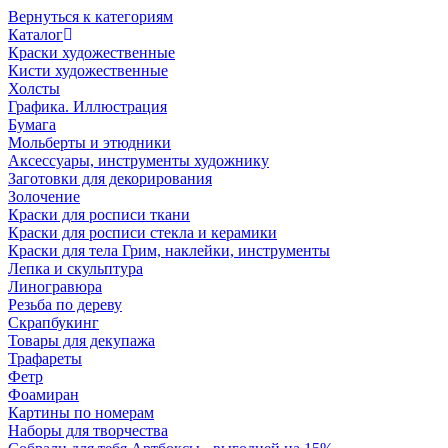
Вернуться к категориям
Каталог
Краски художественные
Кисти художественные
Холсты
Графика. Иллюстрация
Бумага
Мольберты и этюдники
Аксессуары, инструменты художнику
Заготовки для декорирования
Золочение
Краски для росписи ткани
Краски для росписи стекла и керамики
Краски для тела Грим, наклейки, инструменты
Лепка и скульптура
Линогравюра
Резьба по дереву
Скрапбукинг
Товары для декупажа
Трафареты
Фетр
Фоамиран
Картины по номерам
Наборы для творчества