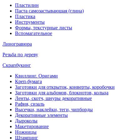
Пластилин
Паста самозастывающая (глина)
Пластика
Инструменты
Формы, текстурные листы
Вспомагательное
Линогравюра
Резьба по дереву
Скрапбукинг
Квиллинг. Оригами
Креп-бумага
Заготовки для открыток, конверты, коробочки
Заготовки для альбомов, блокнотов, кольца
Ленты, скотч, шнуры декоративные
Рафия, сизаль
Высечки, наклейки, теги, чипборды
Декоративные элементы
Дыроколы
Макетирование
Ножницы
Штампинг