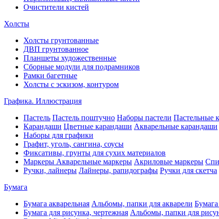
Очистители кистей
Холсты
Холсты грунтованные
ДВП грунтованное
Планшеты художественные
Сборные модули для подрамников
Рамки багетные
Холсты c эскизом, контуром
Графика. Иллюстрация
Пастель
Пастель поштучно
Наборы пастели
Пастельные 
Карандаши
Цветные карандаши
Акварельные карандаши
Наборы для графики
Графит, уголь, сангина, соусы
Фиксативы, грунты для сухих материалов
Маркеры
Акварельные маркеры
Акриловые маркеры
Спи
Ручки, лайнеры
Лайнеры, рапидографы
Ручки для скетча
Бумага
Бумага акварельная
Альбомы, папки для акварели
Бумага
Бумага для рисунка, чертежная
Альбомы, папки для рису