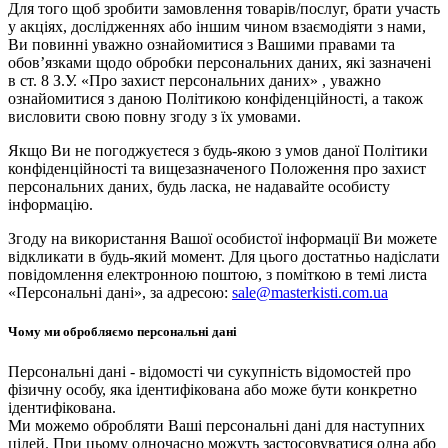
Для того щоб зробити замовлення товарів/послуг, брати участь
у акціях, дослідженнях або іншим чином взаємодіяти з нами,
Ви повинні уважно ознайомитися з Вашими правами та
обов’язками щодо обробки персональних даних, які зазначені
в ст. 8 З.У. «Про захист персональних даних» , уважно
ознайомитися з даною Політикою конфіденційності, а також
висловити свою повну згоду з їх умовами.
Якщо Ви не погоджуєтеся з будь-якою з умов даної Політики
конфіденційності та вищезазначеного Положення про захист
персональних даних, будь ласка, не надавайте особисту
інформацію.
Згоду на використання Вашої особистої інформації Ви можете
відкликати в будь-який момент. Для цього достатньо надіслати
повідомлення електронною поштою, з поміткою в темі листа
«Персональні дані», за адресою:
sale@masterkisti.com.ua
Чому ми обробляємо персональні дані
Персональні дані - відомості чи сукупність відомостей про
фізичну особу, яка ідентифікована або може бути конкретно
ідентифікована.
Ми можемо обробляти Ваші персональні дані для наступних
цілей. При цьому одночасно можуть застосовуватися одна або