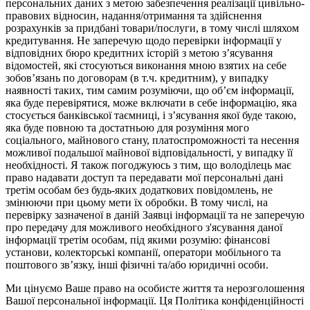
персональних даних з метою забезпечення реалізації цивільно-
правових відносин, надання/отримання та здійснення
розрахунків за придбані товари/послуги, в тому числі шляхом
кредитування. Не заперечую щодо перевірки інформації у
відповідних бюро кредитних історій з метою з’ясування
відомостей, які стосуються виконання мною взятих на себе
зобов’язань по договорам (в т.ч. кредитним), у випадку
наявності таких, тим самим розуміючи, що об’єм інформації,
яка буде перевірятися, може включати в себе інформацію, яка
стосується банківської таємниці, і з’ясування якої буде такою,
яка буде повною та достатньою для розуміння мого
соціального, майнового стану, платоспроможності та несення
можливої подальшої майнової відповідальності, у випадку її
необхідності. Я також погоджуюсь з тим, що володілець має
право надавати доступ та передавати мої персональні дані
третім особам без будь-яких додаткових повідомлень, не
змінюючи при цьому мети їх обробки. В тому числі, на
перевірку зазначеної в даній Заявці інформації та не заперечую
про передачу для можливого необхідного з'ясування даної
інформації третім особам, під якими розумію: фінансові
установи, колекторські компанії, оператори мобільного та
поштового зв’язку, інші фізичні та/або юридичні особи.
Ми цінуємо Ваше право на особисте життя та нерозголошення
Вашої персональної інформації. Ця Політика конфіденційності