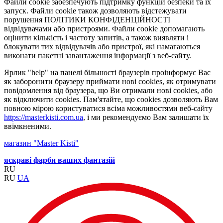
Файли cookie забезпечують підтримку функцій безпеки та їх
запуск. Файли cookie також дозволяють відстежувати
порушення ПОЛІТИКИ КОНФІДЕНЦІЙНОСТІ
відвідувачами або пристроями. Файли cookie допомагають
оцінити кількість і частоту запитів, а також виявляти і
блокувати тих відвідувачів або пристрої, які намагаються
виконати пакетні завантаження інформації з веб-сайту.
Ярлик "help" на панелі більшості браузерів проінформує Вас
як заборонити браузеру приймати нові cookies, як отримувати
повідомлення від браузера, що Ви отримали нові cookies, або
як відключити cookies. Пам'ятайте, що cookies дозволяють Вам
повною мірою користуватися всіма можливостями веб-сайту
https://masterkisti.com.ua
, і ми рекомендуємо Вам залишати їх
ввімкненими.
магазин "Master Kisti"
яскраві фарби ваших фантазій
RU
RU
UA