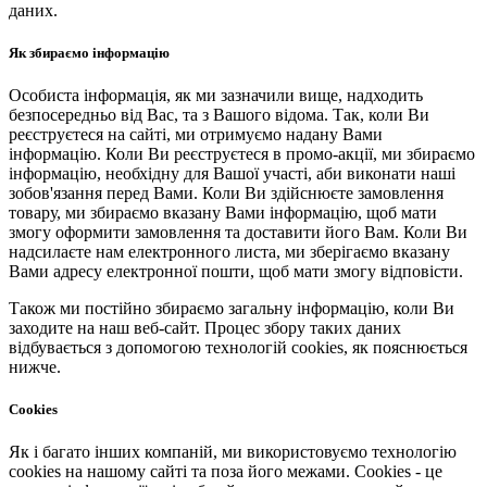
даних.
Як збираємо інформацію
Особиста інформація, як ми зазначили вище, надходить
безпосередньо від Вас, та з Вашого відома. Так, коли Ви
реєструєтеся на сайті, ми отримуємо надану Вами
інформацію. Коли Ви реєструєтеся в промо-акції, ми збираємо
інформацію, необхідну для Вашої участі, аби виконати наші
зобов'язання перед Вами. Коли Ви здійснюєте замовлення
товару, ми збираємо вказану Вами інформацію, щоб мати
змогу оформити замовлення та доставити його Вам. Коли Ви
надсилаєте нам електронного листа, ми зберігаємо вказану
Вами адресу електронної пошти, щоб мати змогу відповісти.
Також ми постійно збираємо загальну інформацію, коли Ви
заходите на наш веб-сайт. Процес збору таких даних
відбувається з допомогою технологій cookies, як пояснюється
нижче.
Cookies
Як і багато інших компаній, ми використовуємо технологію
cookies на нашому сайті та поза його межами. Cookies - це