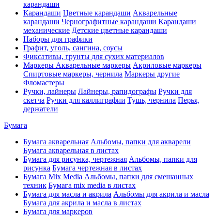
карандаши
Карандаши
Цветные карандаши
Акварельные
карандаши
Чернографитные карандаши
Карандаши
механические
Детские цветные карандаши
Наборы для графики
Графит, уголь, сангина, соусы
Фиксативы, грунты для сухих материалов
Маркеры
Акварельные маркеры
Акриловые маркеры
Спиртовые маркеры, чернила
Маркеры другие
Фломастеры
Ручки, лайнеры
Лайнеры, рапидографы
Ручки для
скетча
Ручки для каллиграфии
Тушь, чернила
Перья,
держатели
Бумага
Бумага акварельная
Альбомы, папки для акварели
Бумага акварельная в листах
Бумага для рисунка, чертежная
Альбомы, папки для
рисунка
Бумага чертежная в листах
Бумага Mix Media
Альбомы, папки для смешанных
техник
Бумага mix media в листах
Бумага для масла и акрила
Альбомы для акрила и масла
Бумага для акрила и масла в листах
Бумага для маркеров