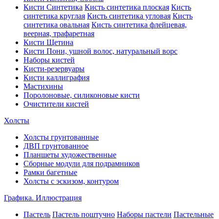
Кисти Синтетика
Кисть синтетика плоская
Кисть
синтетика круглая
Кисть синтетика угловая
Кисть
синтетика овальная
Кисть синтетика флейцевая,
веерная, трафаретная
Кисти Щетина
Кисти Пони, ушной волос, натуральный ворс
Наборы кистей
Кисти-резервуары
Кисти каллиграфия
Мастихины
Поролоновые, силиконовые кисти
Очистители кистей
Холсты
Холсты грунтованные
ДВП грунтованное
Планшеты художественные
Сборные модули для подрамников
Рамки багетные
Холсты c эскизом, контуром
Графика. Иллюстрация
Пастель
Пастель поштучно
Наборы пастели
Пастельные