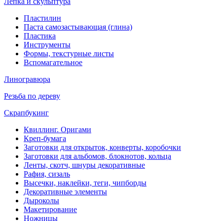
Лепка и скульптура
Пластилин
Паста самозастывающая (глина)
Пластика
Инструменты
Формы, текстурные листы
Вспомагательное
Линогравюра
Резьба по дереву
Скрапбукинг
Квиллинг. Оригами
Креп-бумага
Заготовки для открыток, конверты, коробочки
Заготовки для альбомов, блокнотов, кольца
Ленты, скотч, шнуры декоративные
Рафия, сизаль
Высечки, наклейки, теги, чипборды
Декоративные элементы
Дыроколы
Макетирование
Ножницы