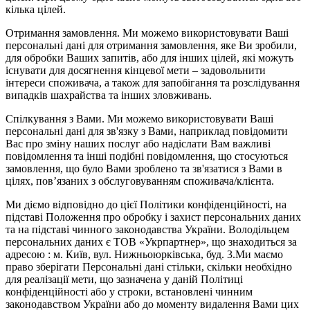
кілька цілей.
Отримання замовлення. Ми можемо використовувати Ваші
персональні дані для отримання замовлення, яке Ви зробили,
для обробки Ваших запитів, або для інших цілей, які можуть
існувати для досягнення кінцевої мети – задовольнити
інтереси споживача, а також для запобігання та розслідування
випадків шахрайства та інших зловживань.
Спілкування з Вами. Ми можемо використовувати Ваші
персональні дані для зв'язку з Вами, наприклад повідомити
Вас про зміну наших послуг або надіслати Вам важливі
повідомлення та інші подібні повідомлення, що стосуються
замовлення, що було Вами зроблено та зв'язатися з Вами в
цілях, пов’язаних з обслуговуванням споживача/клієнта.
Ми діємо відповідно до цієї Політики конфіденційності, на
підставі Положення про обробку і захист персональних даних
та на підставі чинного законодавства України. Володільцем
персональних даних є ТОВ «Укрпартнер», що знаходиться за
адресою : м. Київ, вул. Нижньоюркiвська, буд. 3.Ми маємо
право зберігати Персональні дані стільки, скільки необхідно
для реалізації мети, що зазначена у даній Політиці
конфіденційності або у строки, встановлені чинним
законодавством України або до моменту видалення Вами цих