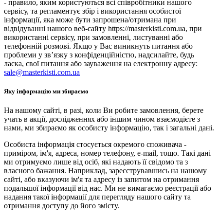
- правило, яким користуються всі співробітники нашого
сервісу, та регламентує збір і використання особистої
інформації, яка може бути запрошена/отримана при
відвідуванні нашого веб-сайту https://masterkisti.com.ua, при
використанні сервісу, при замовленні, листуванні або
телефонній розмові. Якщо у Вас виникнуть питання або
проблеми у зв’язку з конфіденційністю, надсилайте, будь
ласка, свої питання або зауваження на електронну адресу:
sale@masterkisti.com.ua
Яку інформацію ми збираємо
На нашому сайті, в разі, коли Ви робите замовлення, берете
учать в акції, дослідженнях або іншим чином взаємодієте з
нами, ми збираємо як особисту інформацію, так і загальні дані.
Особиста інформація стосується окремого споживача -
приміром, ім'я, адреса, номер телефону, e-mail, тощо. Такі дані
ми отримуємо лише від осіб, які надають її свідомо та з
власного бажання. Наприклад, зареєструвавшись на нашому
сайті, або вказуючи ім'я та адресу із запитом на отримання
подальшої інформації від нас. Ми не вимагаємо реєстрації або
надання такої інформації для перегляду нашого сайту та
отримання доступу до його змісту.