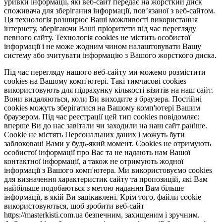
уривки інформації, які веб-сайт передає на жорсткий диск
споживача для зберігання інформації, пов’язаної з веб-сайтом.
Ця технологія розширює Ваші можливості використання
інтернету, зберігаючи Ваші пріоритети під час перегляду
певного сайту. Технологія cookies не містить особистої
інформації і не може жодним чином налаштовувати Вашу
систему або зчитувати інформацію з Вашого жорсткого диска.
Під час перегляду нашого веб-сайту ми можемо розмістити
cookies на Вашому комп'ютері. Такі тимчасові cookies
використовують для підрахунку кількості візитів на наш сайт.
Вони видаляються, коли Ви виходите з браузера. Постійні
cookies можуть зберігатися на Вашому комп'ютері Вашим
браузером. Під час реєстрації цей тип cookies повідомляє:
вперше Ви до нас завітали чи заходили на наш сайт раніше.
Cookie не містять Персональних даних і можуть бути
заблоковані Вами у будь-який момент. Сookies не отримують
особистої інформації про Вас та не надають нам Вашої
контактної інформації, а також не отримують жодної
інформації з Вашого комп'ютера. Ми використовуємо cookies
для визначення характеристик сайту та пропозицій, які Вам
найбільше подобаються з метою надання Вам більше
інформації, в якій Ви зацікавлені. Крім того, файли cookie
використовуються, щоб зробити веб-сайт
https://masterkisti.com.ua безпечним, захищеним і зручним.