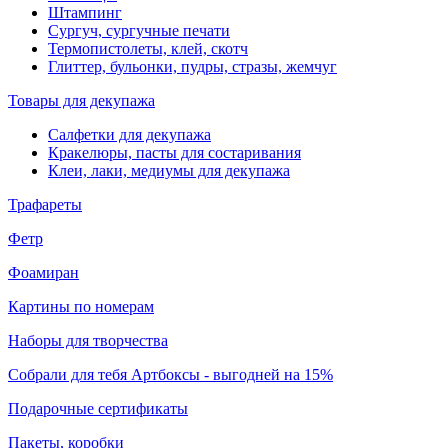
Штампинг
Сургуч, сургучные печати
Термопистолеты, клей, скотч
Глиттер, бульонки, пудры, стразы, жемчуг
Товары для декупажа
Салфетки для декупажа
Кракелюры, пасты для состаривания
Клеи, лаки, медиумы для декупажа
Трафареты
Фетр
Фоамиран
Картины по номерам
Наборы для творчества
Собрали для тебя Артбоксы - выгодней на 15%
Подарочные сертификаты
Пакеты, коробки