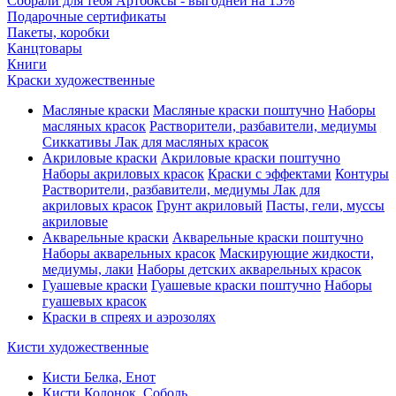
Собрали для тебя Артбоксы - выгодней на 15%
Подарочные сертификаты
Пакеты, коробки
Канцтовары
Книги
Краски художественные
Масляные краски
Масляные краски поштучно
Наборы
масляных красок
Растворители, разбавители, медиумы
Сиккативы
Лак для масляных красок
Акриловые краски
Акриловые краски поштучно
Наборы акриловых красок
Краски с эффектами
Контуры
Растворители, разбавители, медиумы
Лак для
акриловых красок
Грунт акриловый
Пасты, гели, муссы
акриловые
Акварельные краски
Акварельные краски поштучно
Наборы акварельных красок
Маскирующие жидкости,
медиумы, лаки
Наборы детских акварельных красок
Гуашевые краски
Гуашевые краски поштучно
Наборы
гуашевых красок
Краски в спреях и аэрозолях
Кисти художественные
Кисти Белка, Енот
Кисти Колонок, Соболь