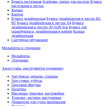
Бумага пастельная
Альбомы, папки для пастели
Бумага
пастельная в листах
Калька
Картон
Бумага дизайнерская
Бумага дизайнерская в листах В1,
В2
Бумага дизайнерская в листах А4
Бумага
дизайнерская в листах 30,5х30,5см
Бумага для
скрапбукинга, дизайнерская в наборе
Калька
дизайнерская
Скетчбуки обучающие
Мольберты и этюдники
Мольберты
Этюдники
Аксессуары, инструменты художнику
Арт-боксы, пеналы, стаканы
Арт-сумки, тубусы
Гипсовые фигуры
Палитры
Масленки, баночки, кистемойки
Точилки, ластики, растушевки
Держатели для сухих материалов