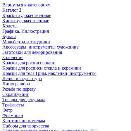
Вернуться к категориям
Каталог
Краски художественные
Кисти художественные
Холсты
Графика. Иллюстрация
Бумага
Мольберты и этюдники
Аксессуары, инструменты художнику
Заготовки для декорирования
Золочение
Краски для росписи ткани
Краски для росписи стекла и керамики
Краски для тела Грим, наклейки, инструменты
Лепка и скульптура
Линогравюра
Резьба по дереву
Скрапбукинг
Товары для декупажа
Трафареты
Фетр
Фоамиран
Картины по номерам
Наборы для творчества