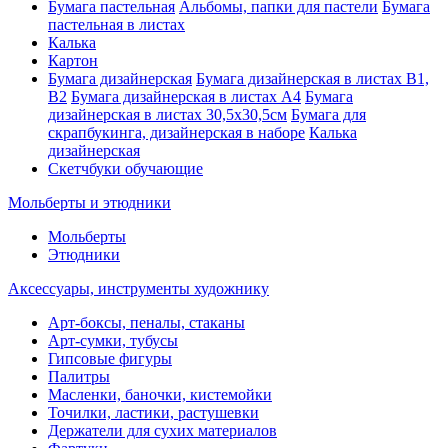
Бумага пастельная
Альбомы, папки для пастели
Бумага
пастельная в листах
Калька
Картон
Бумага дизайнерская
Бумага дизайнерская в листах В1,
В2
Бумага дизайнерская в листах А4
Бумага
дизайнерская в листах 30,5х30,5см
Бумага для
скрапбукинга, дизайнерская в наборе
Калька
дизайнерская
Скетчбуки обучающие
Мольберты и этюдники
Мольберты
Этюдники
Аксессуары, инструменты художнику
Арт-боксы, пеналы, стаканы
Арт-сумки, тубусы
Гипсовые фигуры
Палитры
Масленки, баночки, кистемойки
Точилки, ластики, растушевки
Держатели для сухих материалов