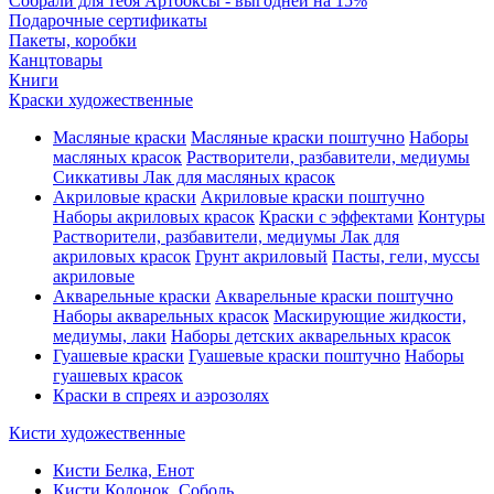
Собрали для тебя Артбоксы - выгодней на 15%
Подарочные сертификаты
Пакеты, коробки
Канцтовары
Книги
Краски художественные
Масляные краски
Масляные краски поштучно
Наборы
масляных красок
Растворители, разбавители, медиумы
Сиккативы
Лак для масляных красок
Акриловые краски
Акриловые краски поштучно
Наборы акриловых красок
Краски с эффектами
Контуры
Растворители, разбавители, медиумы
Лак для
акриловых красок
Грунт акриловый
Пасты, гели, муссы
акриловые
Акварельные краски
Акварельные краски поштучно
Наборы акварельных красок
Маскирующие жидкости,
медиумы, лаки
Наборы детских акварельных красок
Гуашевые краски
Гуашевые краски поштучно
Наборы
гуашевых красок
Краски в спреях и аэрозолях
Кисти художественные
Кисти Белка, Енот
Кисти Колонок, Соболь