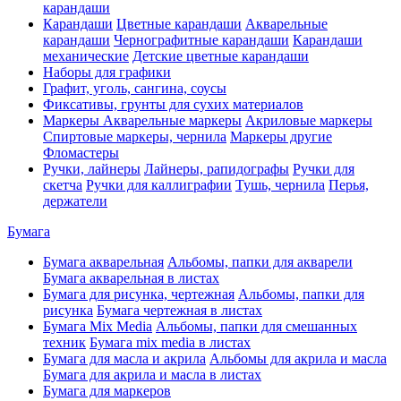
карандаши
Карандаши
Цветные карандаши
Акварельные
карандаши
Чернографитные карандаши
Карандаши
механические
Детские цветные карандаши
Наборы для графики
Графит, уголь, сангина, соусы
Фиксативы, грунты для сухих материалов
Маркеры
Акварельные маркеры
Акриловые маркеры
Спиртовые маркеры, чернила
Маркеры другие
Фломастеры
Ручки, лайнеры
Лайнеры, рапидографы
Ручки для
скетча
Ручки для каллиграфии
Тушь, чернила
Перья,
держатели
Бумага
Бумага акварельная
Альбомы, папки для акварели
Бумага акварельная в листах
Бумага для рисунка, чертежная
Альбомы, папки для
рисунка
Бумага чертежная в листах
Бумага Mix Media
Альбомы, папки для смешанных
техник
Бумага mix media в листах
Бумага для масла и акрила
Альбомы для акрила и масла
Бумага для акрила и масла в листах
Бумага для маркеров