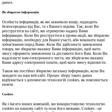
даних.
Як збираємо інформацію
Особиста інформація, як ми зазначили вище, надходить
безпосередньо від Вас, та з Вашого відома. Так, коли Ви
реєструєтеся на сайті, ми отримуємо надану Вами
інформацію. Коли Ви реєструєтеся в промо-акції, ми збираємо
інформацію, необхідну для Вашої участі, аби виконати наші
зобов'язання перед Вами. Коли Ви здійснюєте замовлення
товару, ми збираємо вказану Вами інформацію, щоб мати
змогу оформити замовлення та доставити його Вам. Коли Ви
надсилаєте нам електронного листа, ми зберігаємо вказану
Вами адресу електронної пошти, щоб мати змогу відповісти.
Також ми постійно збираємо загальну інформацію, коли Ви
заходите на наш веб-сайт. Процес збору таких даних
відбувається з допомогою технологій cookies, як пояснюється
нижче.
Cookies
Як і багато інших компаній, ми використовуємо технологію
cookies на нашому сайті та поза його межами. Cookies - це