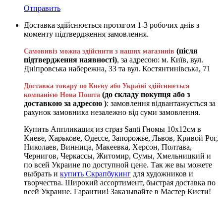
Отправить
Доставка здійснюється протягом 1-3 робочих днів з
моменту підтвердження замовлення.
(після
Самовивіз можна здійснити з наших магазинів
підтвердження наявності)
, за адресою: м. Київ, вул.
Дніпровська набережна, 33 та вул. Костянтинівська, 71
Доставка товару по Києву або Україні здійснюється
(до складу покупця або з
компанією Нова Пошта
доставкою за адресою )
: замовлення відвантажується за
рахунок замовника незалежно від суми замовлення.
Купить Аппликация из страз Santi Гномы 10х12см в
Киеве, Харькове, Одессе, Запорожье, Львов, Кривой Рог,
Николаев, Винница, Макеевка, Херсон, Полтава,
Чернигов, Черкассы, Житомир, Сумы, Хмельницкий и
по всей Украине по доступной цене. Так же вы можете
выбрать и
купить Скрапбукинг
для художников и
творчества. Широкий ассортимент, быстрая доставка по
всей Украине. Гарантии! Заказывайте в Мастер Кисти!