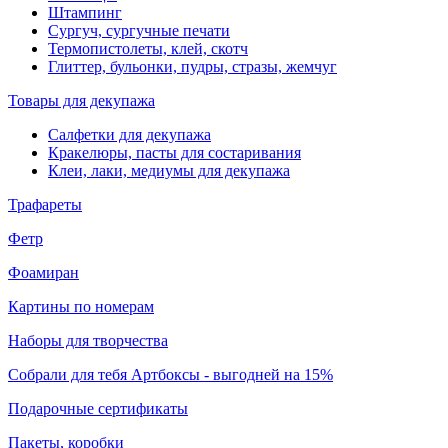
Штампинг
Сургуч, сургучные печати
Термопистолеты, клей, скотч
Глиттер, бульонки, пудры, стразы, жемчуг
Товары для декупажа
Салфетки для декупажа
Кракелюры, пасты для состаривания
Клеи, лаки, медиумы для декупажа
Трафареты
Фетр
Фоамиран
Картины по номерам
Наборы для творчества
Собрали для тебя Артбоксы - выгодней на 15%
Подарочные сертификаты
Пакеты, коробки