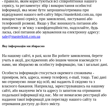
- правило, яким користуються всі співробітники нашого
сервісу, та регламентує збір і використання особистої
інформації, яка може бути запрошена/отримана при
відвідуванні нашого веб-сайту https://masterkisti.com.ua, при
використанні сервісу, при замовленні, листуванні або
телефонній розмові. Якщо у Вас виникнуть питання або
проблеми у зв’язку з конфіденційністю, надсилайте, будь
ласка, свої питання або зауваження на електронну адресу:
sale@masterkisti.com.ua
Яку інформацію ми збираємо
На нашому сайті, в разі, коли Ви робите замовлення, берете
учать в акції, дослідженнях або іншим чином взаємодієте з
нами, ми збираємо як особисту інформацію, так і загальні дані.
Особиста інформація стосується окремого споживача -
приміром, ім'я, адреса, номер телефону, e-mail, тощо. Такі дані
ми отримуємо лише від осіб, які надають її свідомо та з
власного бажання. Наприклад, зареєструвавшись на нашому
сайті, або вказуючи ім'я та адресу із запитом на отримання
подальшої інформації від нас. Ми не вимагаємо реєстрації або
надання такої інформації для перегляду нашого сайту та
отримання доступу до його змісту.