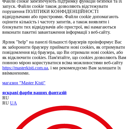
Файли cookie забезпечують підтримку функцій безпеки та їх
запуск. Файли cookie також дозволяють відстежувати
порушення ПОЛІТИКИ КОНФІДЕНЦІЙНОСТІ
відвідувачами або пристроями. Файли cookie допомагають
оцінити кількість і частоту запитів, а також виявляти і
блокувати тих відвідувачів або пристрої, які намагаються
виконати пакетні завантаження інформації з веб-сайту.
Ярлик "help" на панелі більшості браузерів проінформує Вас
як заборонити браузеру приймати нові cookies, як отримувати
повідомлення від браузера, що Ви отримали нові cookies, або
як відключити cookies. Пам'ятайте, що cookies дозволяють Вам
повною мірою користуватися всіма можливостями веб-сайту
https://masterkisti.com.ua
, і ми рекомендуємо Вам залишати їх
ввімкненими.
магазин "Master Kisti"
яскраві фарби ваших фантазій
RU
RU
UA