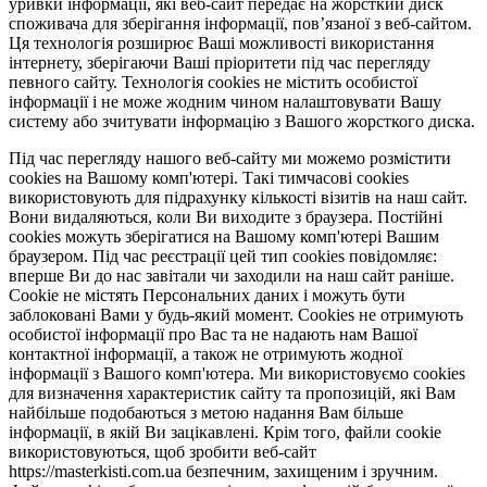
уривки інформації, які веб-сайт передає на жорсткий диск
споживача для зберігання інформації, пов’язаної з веб-сайтом.
Ця технологія розширює Ваші можливості використання
інтернету, зберігаючи Ваші пріоритети під час перегляду
певного сайту. Технологія cookies не містить особистої
інформації і не може жодним чином налаштовувати Вашу
систему або зчитувати інформацію з Вашого жорсткого диска.
Під час перегляду нашого веб-сайту ми можемо розмістити
cookies на Вашому комп'ютері. Такі тимчасові cookies
використовують для підрахунку кількості візитів на наш сайт.
Вони видаляються, коли Ви виходите з браузера. Постійні
cookies можуть зберігатися на Вашому комп'ютері Вашим
браузером. Під час реєстрації цей тип cookies повідомляє:
вперше Ви до нас завітали чи заходили на наш сайт раніше.
Cookie не містять Персональних даних і можуть бути
заблоковані Вами у будь-який момент. Сookies не отримують
особистої інформації про Вас та не надають нам Вашої
контактної інформації, а також не отримують жодної
інформації з Вашого комп'ютера. Ми використовуємо cookies
для визначення характеристик сайту та пропозицій, які Вам
найбільше подобаються з метою надання Вам більше
інформації, в якій Ви зацікавлені. Крім того, файли cookie
використовуються, щоб зробити веб-сайт
https://masterkisti.com.ua безпечним, захищеним і зручним.