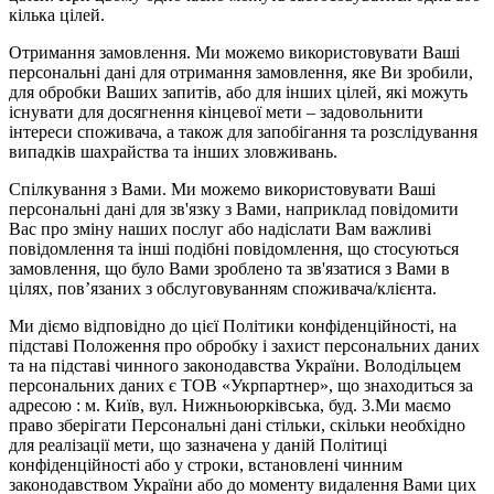
кілька цілей.
Отримання замовлення. Ми можемо використовувати Ваші
персональні дані для отримання замовлення, яке Ви зробили,
для обробки Ваших запитів, або для інших цілей, які можуть
існувати для досягнення кінцевої мети – задовольнити
інтереси споживача, а також для запобігання та розслідування
випадків шахрайства та інших зловживань.
Спілкування з Вами. Ми можемо використовувати Ваші
персональні дані для зв'язку з Вами, наприклад повідомити
Вас про зміну наших послуг або надіслати Вам важливі
повідомлення та інші подібні повідомлення, що стосуються
замовлення, що було Вами зроблено та зв'язатися з Вами в
цілях, пов’язаних з обслуговуванням споживача/клієнта.
Ми діємо відповідно до цієї Політики конфіденційності, на
підставі Положення про обробку і захист персональних даних
та на підставі чинного законодавства України. Володільцем
персональних даних є ТОВ «Укрпартнер», що знаходиться за
адресою : м. Київ, вул. Нижньоюркiвська, буд. 3.Ми маємо
право зберігати Персональні дані стільки, скільки необхідно
для реалізації мети, що зазначена у даній Політиці
конфіденційності або у строки, встановлені чинним
законодавством України або до моменту видалення Вами цих