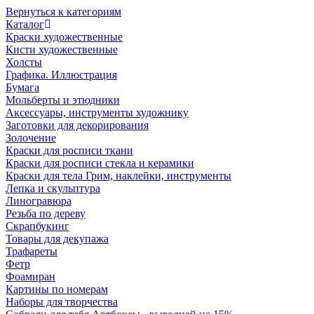
Вернуться к категориям
Каталог
Краски художественные
Кисти художественные
Холсты
Графика. Иллюстрация
Бумага
Мольберты и этюдники
Аксессуары, инструменты художнику
Заготовки для декорирования
Золочение
Краски для росписи ткани
Краски для росписи стекла и керамики
Краски для тела Грим, наклейки, инструменты
Лепка и скульптура
Линогравюра
Резьба по дереву
Скрапбукинг
Товары для декупажа
Трафареты
Фетр
Фоамиран
Картины по номерам
Наборы для творчества