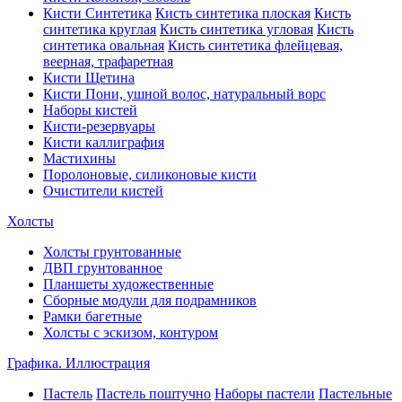
Кисти Синтетика
Кисть синтетика плоская
Кисть
синтетика круглая
Кисть синтетика угловая
Кисть
синтетика овальная
Кисть синтетика флейцевая,
веерная, трафаретная
Кисти Щетина
Кисти Пони, ушной волос, натуральный ворс
Наборы кистей
Кисти-резервуары
Кисти каллиграфия
Мастихины
Поролоновые, силиконовые кисти
Очистители кистей
Холсты
Холсты грунтованные
ДВП грунтованное
Планшеты художественные
Сборные модули для подрамников
Рамки багетные
Холсты c эскизом, контуром
Графика. Иллюстрация
Пастель
Пастель поштучно
Наборы пастели
Пастельные