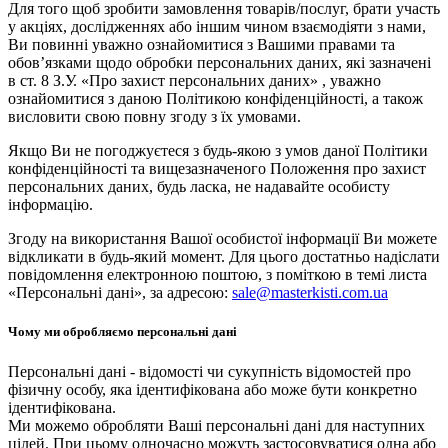
Для того щоб зробити замовлення товарів/послуг, брати участь
у акціях, дослідженнях або іншим чином взаємодіяти з нами,
Ви повинні уважно ознайомитися з Вашими правами та
обов’язками щодо обробки персональних даних, які зазначені
в ст. 8 З.У. «Про захист персональних даних» , уважно
ознайомитися з даною Політикою конфіденційності, а також
висловити свою повну згоду з їх умовами.
Якщо Ви не погоджуєтеся з будь-якою з умов даної Політики
конфіденційності та вищезазначеного Положення про захист
персональних даних, будь ласка, не надавайте особисту
інформацію.
Згоду на використання Вашої особистої інформації Ви можете
відкликати в будь-який момент. Для цього достатньо надіслати
повідомлення електронною поштою, з поміткою в темі листа
«Персональні дані», за адресою:
sale@masterkisti.com.ua
Чому ми обробляємо персональні дані
Персональні дані - відомості чи сукупність відомостей про
фізичну особу, яка ідентифікована або може бути конкретно
ідентифікована.
Ми можемо обробляти Ваші персональні дані для наступних
цілей. При цьому одночасно можуть застосовуватися одна або