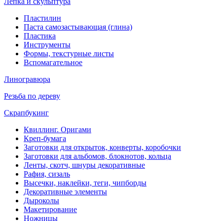
Лепка и скульптура
Пластилин
Паста самозастывающая (глина)
Пластика
Инструменты
Формы, текстурные листы
Вспомагательное
Линогравюра
Резьба по дереву
Скрапбукинг
Квиллинг. Оригами
Креп-бумага
Заготовки для открыток, конверты, коробочки
Заготовки для альбомов, блокнотов, кольца
Ленты, скотч, шнуры декоративные
Рафия, сизаль
Высечки, наклейки, теги, чипборды
Декоративные элементы
Дыроколы
Макетирование
Ножницы