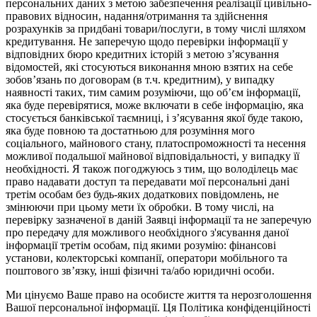
персональних даних з метою забезпечення реалізації цивільно-
правових відносин, надання/отримання та здійснення
розрахунків за придбані товари/послуги, в тому числі шляхом
кредитування. Не заперечую щодо перевірки інформації у
відповідних бюро кредитних історій з метою з’ясування
відомостей, які стосуються виконання мною взятих на себе
зобов’язань по договорам (в т.ч. кредитним), у випадку
наявності таких, тим самим розуміючи, що об’єм інформації,
яка буде перевірятися, може включати в себе інформацію, яка
стосується банківської таємниці, і з’ясування якої буде такою,
яка буде повною та достатньою для розуміння мого
соціального, майнового стану, платоспроможності та несення
можливої подальшої майнової відповідальності, у випадку її
необхідності. Я також погоджуюсь з тим, що володілець має
право надавати доступ та передавати мої персональні дані
третім особам без будь-яких додаткових повідомлень, не
змінюючи при цьому мети їх обробки. В тому числі, на
перевірку зазначеної в даній Заявці інформації та не заперечую
про передачу для можливого необхідного з'ясування даної
інформації третім особам, під якими розумію: фінансові
установи, колекторські компанії, оператори мобільного та
поштового зв’язку, інші фізичні та/або юридичні особи.
Ми цінуємо Ваше право на особисте життя та нерозголошення
Вашої персональної інформації. Ця Політика конфіденційності