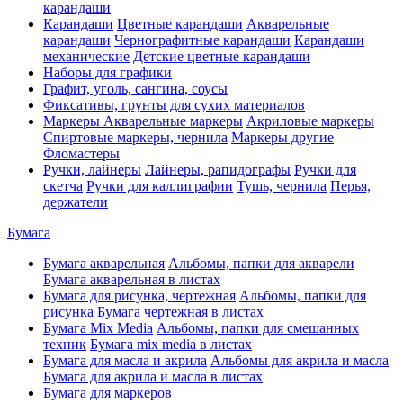
карандаши
Карандаши
Цветные карандаши
Акварельные
карандаши
Чернографитные карандаши
Карандаши
механические
Детские цветные карандаши
Наборы для графики
Графит, уголь, сангина, соусы
Фиксативы, грунты для сухих материалов
Маркеры
Акварельные маркеры
Акриловые маркеры
Спиртовые маркеры, чернила
Маркеры другие
Фломастеры
Ручки, лайнеры
Лайнеры, рапидографы
Ручки для
скетча
Ручки для каллиграфии
Тушь, чернила
Перья,
держатели
Бумага
Бумага акварельная
Альбомы, папки для акварели
Бумага акварельная в листах
Бумага для рисунка, чертежная
Альбомы, папки для
рисунка
Бумага чертежная в листах
Бумага Mix Media
Альбомы, папки для смешанных
техник
Бумага mix media в листах
Бумага для масла и акрила
Альбомы для акрила и масла
Бумага для акрила и масла в листах
Бумага для маркеров