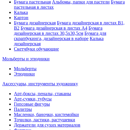
Бумага пастельная
Альбомы, папки для пастели
Бумага
пастельная в листах
Калька
Картон
Бумага дизайнерская
Бумага дизайнерская в листах В1,
В2
Бумага дизайнерская в листах А4
Бумага
дизайнерская в листах 30,5х30,5см
Бумага для
скрапбукинга, дизайнерская в наборе
Калька
дизайнерская
Скетчбуки обучающие
Мольберты и этюдники
Мольберты
Этюдники
Аксессуары, инструменты художнику
Арт-боксы, пеналы, стаканы
Арт-сумки, тубусы
Гипсовые фигуры
Палитры
Масленки, баночки, кистемойки
Точилки, ластики, растушевки
Держатели для сухих материалов