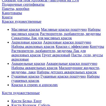
Собрали для тебя Артбоксы - выгодней на 15%
Подарочные сертификаты
Пакеты, коробки
Канцтовары
Книги
Краски художественные
Масляные краски
Масляные краски поштучно
Наборы
масляных красок
Растворители, разбавители, медиумы
Сиккативы
Лак для масляных красок
Акриловые краски
Акриловые краски поштучно
Наборы акриловых красок
Краски с эффектами
Контуры
Растворители, разбавители, медиумы
Лак для
акриловых красок
Грунт акриловый
Пасты, гели, муссы
акриловые
Акварельные краски
Акварельные краски поштучно
Наборы акварельных красок
Маскирующие жидкости,
медиумы, лаки
Наборы детских акварельных красок
Гуашевые краски
Гуашевые краски поштучно
Наборы
гуашевых красок
Краски в спреях и аэрозолях
Кисти художественные
Кисти Белка, Енот
Кисти Колонок, Соболь