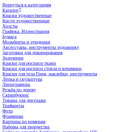
Вернуться к категориям
Каталог
Краски художественные
Кисти художественные
Холсты
Графика. Иллюстрация
Бумага
Мольберты и этюдники
Аксессуары, инструменты художнику
Заготовки для декорирования
Золочение
Краски для росписи ткани
Краски для росписи стекла и керамики
Краски для тела Грим, наклейки, инструменты
Лепка и скульптура
Линогравюра
Резьба по дереву
Скрапбукинг
Товары для декупажа
Трафареты
Фетр
Фоамиран
Картины по номерам
Наборы для творчества