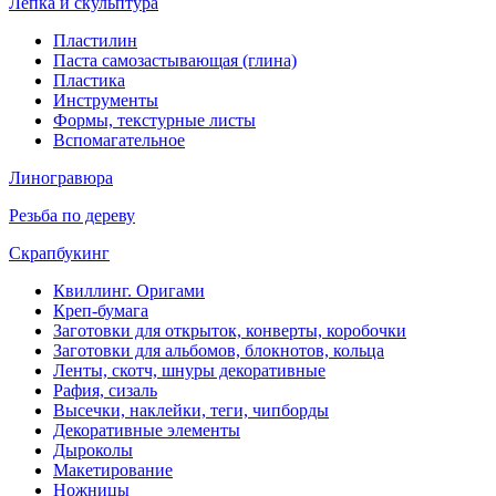
Лепка и скульптура
Пластилин
Паста самозастывающая (глина)
Пластика
Инструменты
Формы, текстурные листы
Вспомагательное
Линогравюра
Резьба по дереву
Скрапбукинг
Квиллинг. Оригами
Креп-бумага
Заготовки для открыток, конверты, коробочки
Заготовки для альбомов, блокнотов, кольца
Ленты, скотч, шнуры декоративные
Рафия, сизаль
Высечки, наклейки, теги, чипборды
Декоративные элементы
Дыроколы
Макетирование
Ножницы