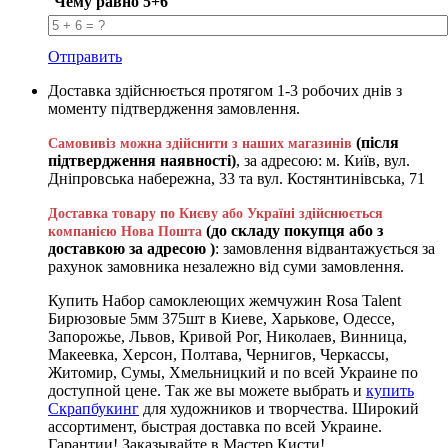
Чему равно 5+6
Отправить
Доставка здійснюється протягом 1-3 робочих днів з
моменту підтвердження замовлення.
(після
Самовивіз можна здійснити з наших магазинів
підтвердження наявності)
, за адресою: м. Київ, вул.
Дніпровська набережна, 33 та вул. Костянтинівська, 71
Доставка товару по Києву або Україні здійснюється
(до складу покупця або з
компанією Нова Пошта
доставкою за адресою )
: замовлення відвантажується за
рахунок замовника незалежно від суми замовлення.
Купить Набор самоклеющих жемчужин Rosa Talent
Бирюзовые 5мм 375шт в Киеве, Харькове, Одессе,
Запорожье, Львов, Кривой Рог, Николаев, Винница,
Макеевка, Херсон, Полтава, Чернигов, Черкассы,
Житомир, Сумы, Хмельницкий и по всей Украине по
доступной цене. Так же вы можете выбрать и
купить
Скрапбукинг
для художников и творчества. Широкий
ассортимент, быстрая доставка по всей Украине.
Гарантии! Заказывайте в Мастер Кисти!