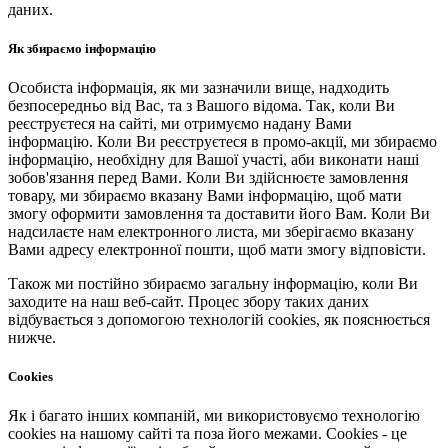
даних.
Як збираємо інформацію
Особиста інформація, як ми зазначили вище, надходить
безпосередньо від Вас, та з Вашого відома. Так, коли Ви
реєструєтеся на сайті, ми отримуємо надану Вами
інформацію. Коли Ви реєструєтеся в промо-акції, ми збираємо
інформацію, необхідну для Вашої участі, аби виконати наші
зобов'язання перед Вами. Коли Ви здійснюєте замовлення
товару, ми збираємо вказану Вами інформацію, щоб мати
змогу оформити замовлення та доставити його Вам. Коли Ви
надсилаєте нам електронного листа, ми зберігаємо вказану
Вами адресу електронної пошти, щоб мати змогу відповісти.
Також ми постійно збираємо загальну інформацію, коли Ви
заходите на наш веб-сайт. Процес збору таких даних
відбувається з допомогою технологій cookies, як пояснюється
нижче.
Cookies
Як і багато інших компаній, ми використовуємо технологію
cookies на нашому сайті та поза його межами. Cookies - це