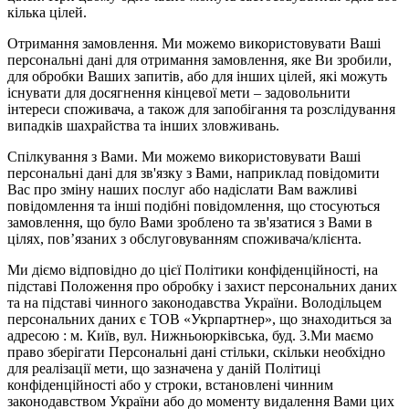
кілька цілей.
Отримання замовлення. Ми можемо використовувати Ваші
персональні дані для отримання замовлення, яке Ви зробили,
для обробки Ваших запитів, або для інших цілей, які можуть
існувати для досягнення кінцевої мети – задовольнити
інтереси споживача, а також для запобігання та розслідування
випадків шахрайства та інших зловживань.
Спілкування з Вами. Ми можемо використовувати Ваші
персональні дані для зв'язку з Вами, наприклад повідомити
Вас про зміну наших послуг або надіслати Вам важливі
повідомлення та інші подібні повідомлення, що стосуються
замовлення, що було Вами зроблено та зв'язатися з Вами в
цілях, пов’язаних з обслуговуванням споживача/клієнта.
Ми діємо відповідно до цієї Політики конфіденційності, на
підставі Положення про обробку і захист персональних даних
та на підставі чинного законодавства України. Володільцем
персональних даних є ТОВ «Укрпартнер», що знаходиться за
адресою : м. Київ, вул. Нижньоюркiвська, буд. 3.Ми маємо
право зберігати Персональні дані стільки, скільки необхідно
для реалізації мети, що зазначена у даній Політиці
конфіденційності або у строки, встановлені чинним
законодавством України або до моменту видалення Вами цих