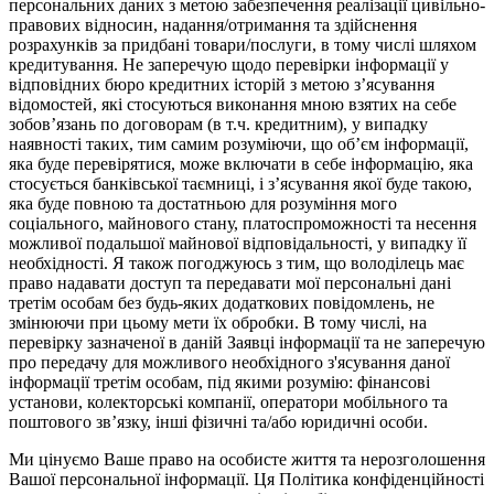
персональних даних з метою забезпечення реалізації цивільно-
правових відносин, надання/отримання та здійснення
розрахунків за придбані товари/послуги, в тому числі шляхом
кредитування. Не заперечую щодо перевірки інформації у
відповідних бюро кредитних історій з метою з’ясування
відомостей, які стосуються виконання мною взятих на себе
зобов’язань по договорам (в т.ч. кредитним), у випадку
наявності таких, тим самим розуміючи, що об’єм інформації,
яка буде перевірятися, може включати в себе інформацію, яка
стосується банківської таємниці, і з’ясування якої буде такою,
яка буде повною та достатньою для розуміння мого
соціального, майнового стану, платоспроможності та несення
можливої подальшої майнової відповідальності, у випадку її
необхідності. Я також погоджуюсь з тим, що володілець має
право надавати доступ та передавати мої персональні дані
третім особам без будь-яких додаткових повідомлень, не
змінюючи при цьому мети їх обробки. В тому числі, на
перевірку зазначеної в даній Заявці інформації та не заперечую
про передачу для можливого необхідного з'ясування даної
інформації третім особам, під якими розумію: фінансові
установи, колекторські компанії, оператори мобільного та
поштового зв’язку, інші фізичні та/або юридичні особи.
Ми цінуємо Ваше право на особисте життя та нерозголошення
Вашої персональної інформації. Ця Політика конфіденційності