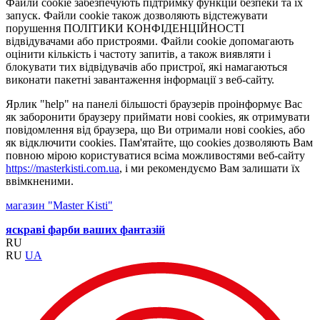
Файли cookie забезпечують підтримку функцій безпеки та їх
запуск. Файли cookie також дозволяють відстежувати
порушення ПОЛІТИКИ КОНФІДЕНЦІЙНОСТІ
відвідувачами або пристроями. Файли cookie допомагають
оцінити кількість і частоту запитів, а також виявляти і
блокувати тих відвідувачів або пристрої, які намагаються
виконати пакетні завантаження інформації з веб-сайту.
Ярлик "help" на панелі більшості браузерів проінформує Вас
як заборонити браузеру приймати нові cookies, як отримувати
повідомлення від браузера, що Ви отримали нові cookies, або
як відключити cookies. Пам'ятайте, що cookies дозволяють Вам
повною мірою користуватися всіма можливостями веб-сайту
https://masterkisti.com.ua
, і ми рекомендуємо Вам залишати їх
ввімкненими.
магазин "Master Kisti"
яскраві фарби ваших фантазій
RU
RU
UA