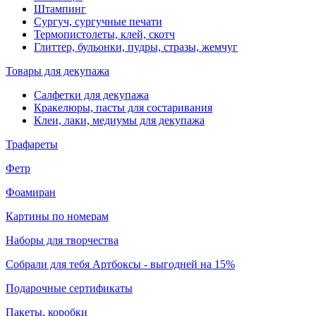
Штампинг
Сургуч, сургучные печати
Термопистолеты, клей, скотч
Глиттер, бульонки, пудры, стразы, жемчуг
Товары для декупажа
Салфетки для декупажа
Кракелюры, пасты для состаривания
Клеи, лаки, медиумы для декупажа
Трафареты
Фетр
Фоамиран
Картины по номерам
Наборы для творчества
Собрали для тебя Артбоксы - выгодней на 15%
Подарочные сертификаты
Пакеты, коробки