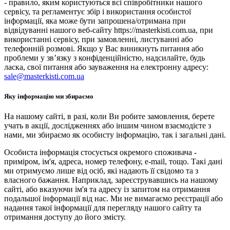
- правило, яким користуються всі співробітники нашого
сервісу, та регламентує збір і використання особистої
інформації, яка може бути запрошена/отримана при
відвідуванні нашого веб-сайту https://masterkisti.com.ua, при
використанні сервісу, при замовленні, листуванні або
телефонній розмові. Якщо у Вас виникнуть питання або
проблеми у зв’язку з конфіденційністю, надсилайте, будь
ласка, свої питання або зауваження на електронну адресу:
sale@masterkisti.com.ua
Яку інформацію ми збираємо
На нашому сайті, в разі, коли Ви робите замовлення, берете
учать в акції, дослідженнях або іншим чином взаємодієте з
нами, ми збираємо як особисту інформацію, так і загальні дані.
Особиста інформація стосується окремого споживача -
приміром, ім'я, адреса, номер телефону, e-mail, тощо. Такі дані
ми отримуємо лише від осіб, які надають її свідомо та з
власного бажання. Наприклад, зареєструвавшись на нашому
сайті, або вказуючи ім'я та адресу із запитом на отримання
подальшої інформації від нас. Ми не вимагаємо реєстрації або
надання такої інформації для перегляду нашого сайту та
отримання доступу до його змісту.