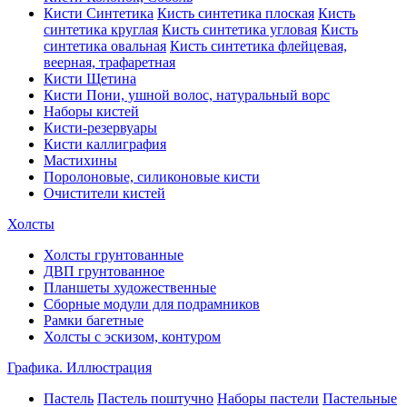
Кисти Синтетика
Кисть синтетика плоская
Кисть
синтетика круглая
Кисть синтетика угловая
Кисть
синтетика овальная
Кисть синтетика флейцевая,
веерная, трафаретная
Кисти Щетина
Кисти Пони, ушной волос, натуральный ворс
Наборы кистей
Кисти-резервуары
Кисти каллиграфия
Мастихины
Поролоновые, силиконовые кисти
Очистители кистей
Холсты
Холсты грунтованные
ДВП грунтованное
Планшеты художественные
Сборные модули для подрамников
Рамки багетные
Холсты c эскизом, контуром
Графика. Иллюстрация
Пастель
Пастель поштучно
Наборы пастели
Пастельные