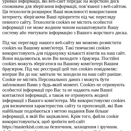
уривки інформації, які веб-сайт передає на жорсткий диск
споживача для зберігання інформації, пов’язаної з веб-сайтом.
Ця технологія розширює Ваші можливості використання
інтернету, зберігаючи Ваші пріоритети під час перегляду
певного сайту. Технологія cookies не містить особистої
інформації і не може жодним чином налаштовувати Вашу
систему або зчитувати інформацію з Вашого жорсткого диска.
Під час перегляду нашого веб-сайту ми можемо розмістити
cookies на Вашому комп'ютері. Такі тимчасові cookies
використовують для підрахунку кількості візитів на наш сайт.
Вони видаляються, коли Ви виходите з браузера. Постійні
cookies можуть зберігатися на Вашому комп'ютері Вашим
браузером. Під час реєстрації цей тип cookies повідомляє:
вперше Ви до нас завітали чи заходили на наш сайт раніше.
Cookie не містять Персональних даних і можуть бути
заблоковані Вами у будь-який момент. Сookies не отримують
особистої інформації про Вас та не надають нам Вашої
контактної інформації, а також не отримують жодної
інформації з Вашого комп'ютера. Ми використовуємо cookies
для визначення характеристик сайту та пропозицій, які Вам
найбільше подобаються з метою надання Вам більше
інформації, в якій Ви зацікавлені. Крім того, файли cookie
використовуються, щоб зробити веб-сайт
https://masterkisti.com.ua безпечним, захищеним і зручним.