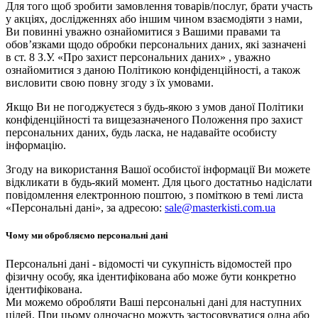
Для того щоб зробити замовлення товарів/послуг, брати участь
у акціях, дослідженнях або іншим чином взаємодіяти з нами,
Ви повинні уважно ознайомитися з Вашими правами та
обов’язками щодо обробки персональних даних, які зазначені
в ст. 8 З.У. «Про захист персональних даних» , уважно
ознайомитися з даною Політикою конфіденційності, а також
висловити свою повну згоду з їх умовами.
Якщо Ви не погоджуєтеся з будь-якою з умов даної Політики
конфіденційності та вищезазначеного Положення про захист
персональних даних, будь ласка, не надавайте особисту
інформацію.
Згоду на використання Вашої особистої інформації Ви можете
відкликати в будь-який момент. Для цього достатньо надіслати
повідомлення електронною поштою, з поміткою в темі листа
«Персональні дані», за адресою:
sale@masterkisti.com.ua
Чому ми обробляємо персональні дані
Персональні дані - відомості чи сукупність відомостей про
фізичну особу, яка ідентифікована або може бути конкретно
ідентифікована.
Ми можемо обробляти Ваші персональні дані для наступних
цілей. При цьому одночасно можуть застосовуватися одна або