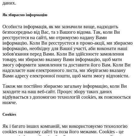
даних.
Як збираємо інформацію
Особиста інформація, як ми зазначили вище, надходить
безпосередньо від Вас, та з Вашого відома. Так, коли Ви
реєструєтеся на сайті, ми отримуємо надану Вами
інформацію. Коли Ви реєструєтеся в промо-акції, ми збираємо
інформацію, необхідну для Вашої участі, аби виконати наші
зобов'язання перед Вами. Коли Ви здійснюєте замовлення
товару, ми збираємо вказану Вами інформацію, щоб мати
змогу оформити замовлення та доставити його Вам. Коли Ви
надсилаєте нам електронного листа, ми зберігаємо вказану
Вами адресу електронної пошти, щоб мати змогу відповісти.
Також ми постійно збираємо загальну інформацію, коли Ви
заходите на наш веб-сайт. Процес збору таких даних
відбувається з допомогою технологій cookies, як пояснюється
нижче.
Cookies
Як і багато інших компаній, ми використовуємо технологію
cookies на нашому сайті та поза його межами. Cookies - це