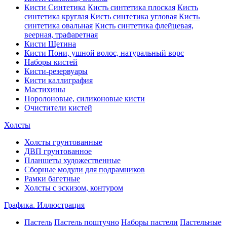
Кисти Синтетика
Кисть синтетика плоская
Кисть
синтетика круглая
Кисть синтетика угловая
Кисть
синтетика овальная
Кисть синтетика флейцевая,
веерная, трафаретная
Кисти Щетина
Кисти Пони, ушной волос, натуральный ворс
Наборы кистей
Кисти-резервуары
Кисти каллиграфия
Мастихины
Поролоновые, силиконовые кисти
Очистители кистей
Холсты
Холсты грунтованные
ДВП грунтованное
Планшеты художественные
Сборные модули для подрамников
Рамки багетные
Холсты c эскизом, контуром
Графика. Иллюстрация
Пастель
Пастель поштучно
Наборы пастели
Пастельные