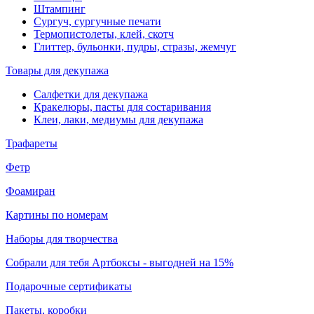
Штампинг
Сургуч, сургучные печати
Термопистолеты, клей, скотч
Глиттер, бульонки, пудры, стразы, жемчуг
Товары для декупажа
Салфетки для декупажа
Кракелюры, пасты для состаривания
Клеи, лаки, медиумы для декупажа
Трафареты
Фетр
Фоамиран
Картины по номерам
Наборы для творчества
Собрали для тебя Артбоксы - выгодней на 15%
Подарочные сертификаты
Пакеты, коробки