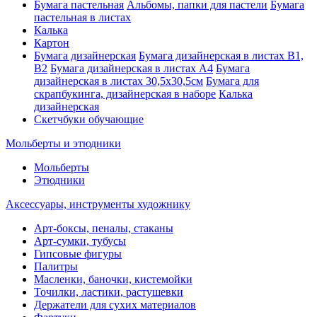
Бумага пастельная
Альбомы, папки для пастели
Бумага
пастельная в листах
Калька
Картон
Бумага дизайнерская
Бумага дизайнерская в листах В1,
В2
Бумага дизайнерская в листах А4
Бумага
дизайнерская в листах 30,5х30,5см
Бумага для
скрапбукинга, дизайнерская в наборе
Калька
дизайнерская
Скетчбуки обучающие
Мольберты и этюдники
Мольберты
Этюдники
Аксессуары, инструменты художнику
Арт-боксы, пеналы, стаканы
Арт-сумки, тубусы
Гипсовые фигуры
Палитры
Масленки, баночки, кистемойки
Точилки, ластики, растушевки
Держатели для сухих материалов