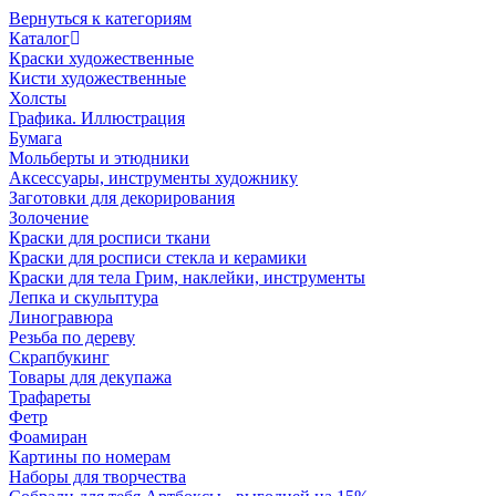
Вернуться к категориям
Каталог
Краски художественные
Кисти художественные
Холсты
Графика. Иллюстрация
Бумага
Мольберты и этюдники
Аксессуары, инструменты художнику
Заготовки для декорирования
Золочение
Краски для росписи ткани
Краски для росписи стекла и керамики
Краски для тела Грим, наклейки, инструменты
Лепка и скульптура
Линогравюра
Резьба по дереву
Скрапбукинг
Товары для декупажа
Трафареты
Фетр
Фоамиран
Картины по номерам
Наборы для творчества