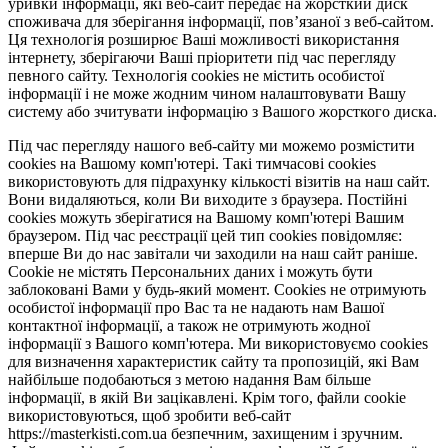
уривки інформації, які веб-сайт передає на жорсткий диск
споживача для зберігання інформації, пов’язаної з веб-сайтом.
Ця технологія розширює Ваші можливості використання
інтернету, зберігаючи Ваші пріоритети під час перегляду
певного сайту. Технологія cookies не містить особистої
інформації і не може жодним чином налаштовувати Вашу
систему або зчитувати інформацію з Вашого жорсткого диска.
Під час перегляду нашого веб-сайту ми можемо розмістити
cookies на Вашому комп'ютері. Такі тимчасові cookies
використовують для підрахунку кількості візитів на наш сайт.
Вони видаляються, коли Ви виходите з браузера. Постійні
cookies можуть зберігатися на Вашому комп'ютері Вашим
браузером. Під час реєстрації цей тип cookies повідомляє:
вперше Ви до нас завітали чи заходили на наш сайт раніше.
Cookie не містять Персональних даних і можуть бути
заблоковані Вами у будь-який момент. Сookies не отримують
особистої інформації про Вас та не надають нам Вашої
контактної інформації, а також не отримують жодної
інформації з Вашого комп'ютера. Ми використовуємо cookies
для визначення характеристик сайту та пропозицій, які Вам
найбільше подобаються з метою надання Вам більше
інформації, в якій Ви зацікавлені. Крім того, файли cookie
використовуються, щоб зробити веб-сайт
https://masterkisti.com.ua безпечним, захищеним і зручним.