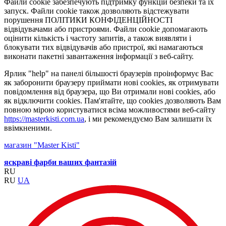
Файли cookie забезпечують підтримку функцій безпеки та їх
запуск. Файли cookie також дозволяють відстежувати
порушення ПОЛІТИКИ КОНФІДЕНЦІЙНОСТІ
відвідувачами або пристроями. Файли cookie допомагають
оцінити кількість і частоту запитів, а також виявляти і
блокувати тих відвідувачів або пристрої, які намагаються
виконати пакетні завантаження інформації з веб-сайту.
Ярлик "help" на панелі більшості браузерів проінформує Вас
як заборонити браузеру приймати нові cookies, як отримувати
повідомлення від браузера, що Ви отримали нові cookies, або
як відключити cookies. Пам'ятайте, що cookies дозволяють Вам
повною мірою користуватися всіма можливостями веб-сайту
https://masterkisti.com.ua
, і ми рекомендуємо Вам залишати їх
ввімкненими.
магазин "Master Kisti"
яскраві фарби ваших фантазій
RU
RU
UA