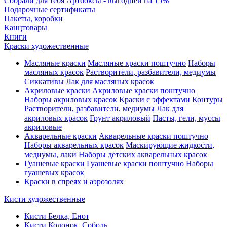
Собрали для тебя Артбоксы - выгодней на 15%
Подарочные сертификаты
Пакеты, коробки
Канцтовары
Книги
Краски художественные
Масляные краски
Масляные краски поштучно
Наборы
масляных красок
Растворители, разбавители, медиумы
Сиккативы
Лак для масляных красок
Акриловые краски
Акриловые краски поштучно
Наборы акриловых красок
Краски с эффектами
Контуры
Растворители, разбавители, медиумы
Лак для
акриловых красок
Грунт акриловый
Пасты, гели, муссы
акриловые
Акварельные краски
Акварельные краски поштучно
Наборы акварельных красок
Маскирующие жидкости,
медиумы, лаки
Наборы детских акварельных красок
Гуашевые краски
Гуашевые краски поштучно
Наборы
гуашевых красок
Краски в спреях и аэрозолях
Кисти художественные
Кисти Белка, Енот
Кисти Колонок, Соболь