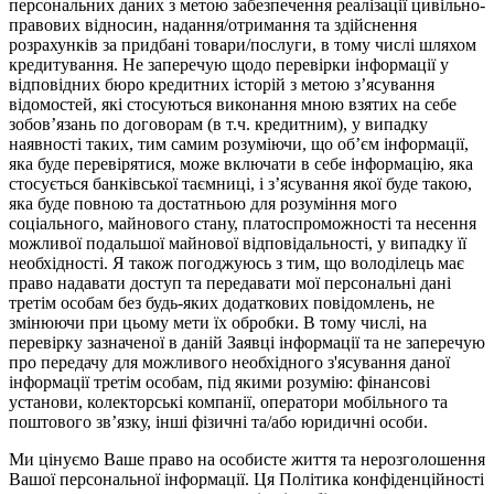
персональних даних з метою забезпечення реалізації цивільно-
правових відносин, надання/отримання та здійснення
розрахунків за придбані товари/послуги, в тому числі шляхом
кредитування. Не заперечую щодо перевірки інформації у
відповідних бюро кредитних історій з метою з’ясування
відомостей, які стосуються виконання мною взятих на себе
зобов’язань по договорам (в т.ч. кредитним), у випадку
наявності таких, тим самим розуміючи, що об’єм інформації,
яка буде перевірятися, може включати в себе інформацію, яка
стосується банківської таємниці, і з’ясування якої буде такою,
яка буде повною та достатньою для розуміння мого
соціального, майнового стану, платоспроможності та несення
можливої подальшої майнової відповідальності, у випадку її
необхідності. Я також погоджуюсь з тим, що володілець має
право надавати доступ та передавати мої персональні дані
третім особам без будь-яких додаткових повідомлень, не
змінюючи при цьому мети їх обробки. В тому числі, на
перевірку зазначеної в даній Заявці інформації та не заперечую
про передачу для можливого необхідного з'ясування даної
інформації третім особам, під якими розумію: фінансові
установи, колекторські компанії, оператори мобільного та
поштового зв’язку, інші фізичні та/або юридичні особи.
Ми цінуємо Ваше право на особисте життя та нерозголошення
Вашої персональної інформації. Ця Політика конфіденційності