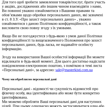
Для того щоб зробити замовлення товарів/послуг, брати участь
у акціях, дослідженнях або іншим чином взаємодіяти з нами,
Ви повинні уважно ознайомитися з Вашими правами та
обов’язками щодо обробки персональних даних, які зазначені
в ст. 8 З.У. «Про захист персональних даних» , уважно
ознайомитися з даною Політикою конфіденційності, а також
висловити свою повну згоду з їх умовами.
Якщо Ви не погоджуєтеся з будь-якою з умов даної Політики
конфіденційності та вищезазначеного Положення про захист
персональних даних, будь ласка, не надавайте особисту
інформацію.
Згоду на використання Вашої особистої інформації Ви можете
відкликати в будь-який момент. Для цього достатньо надіслати
повідомлення електронною поштою, з поміткою в темі листа
«Персональні дані», за адресою:
sale@masterkisti.com.ua
Чому ми обробляємо персональні дані
Персональні дані - відомості чи сукупність відомостей про
фізичну особу, яка ідентифікована або може бути конкретно
ідентифікована.
Ми можемо обробляти Ваші персональні дані для наступних
цілей. При цьому одночасно можуть застосовуватися одна або