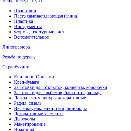
Лепка и скульптура
Пластилин
Паста самозастывающая (глина)
Пластика
Инструменты
Формы, текстурные листы
Вспомагательное
Линогравюра
Резьба по дереву
Скрапбукинг
Квиллинг. Оригами
Креп-бумага
Заготовки для открыток, конверты, коробочки
Заготовки для альбомов, блокнотов, кольца
Ленты, скотч, шнуры декоративные
Рафия, сизаль
Высечки, наклейки, теги, чипборды
Декоративные элементы
Дыроколы
Макетирование
Ножницы