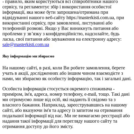
- правило, яким користуються всі співробітники нашого
сервісу, та регламентує збір і використання особистої
інформації, яка може бути запрошена/отримана при
відвідуванні нашого веб-сайту https://masterkisti.com.ua, при
використанні сервісу, при замовленні, листуванні або
телефонній розмові. Якщо у Вас виникнуть питання або
проблеми у зв’язку з конфіденційністю, надсилайте, будь
ласка, свої питання або зауваження на електронну адресу:
sale@masterkisti.com.ua
Яку інформацію ми збираємо
На нашому сайті, в разі, коли Ви робите замовлення, берете
учать в акції, дослідженнях або іншим чином взаємодієте з
нами, ми збираємо як особисту інформацію, так і загальні дані.
Особиста інформація стосується окремого споживача -
приміром, ім'я, адреса, номер телефону, e-mail, тощо. Такі дані
ми отримуємо лише від осіб, які надають її свідомо та з
власного бажання. Наприклад, зареєструвавшись на нашому
сайті, або вказуючи ім'я та адресу із запитом на отримання
подальшої інформації від нас. Ми не вимагаємо реєстрації або
надання такої інформації для перегляду нашого сайту та
отримання доступу до його змісту.