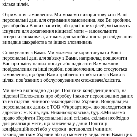
кілька цілей.
Отримання замовлення. Ми можемо використовувати Ваші
персональні дані для отримання замовлення, яке Ви зробили,
для обробки Ваших запитів, або для інших цілей, які можуть
існувати для досягнення кінцевої мети – задовольнити
інтереси споживача, а також для запобігання та розслідування
випадків шахрайства та інших зловживань.
Спілкування з Вами. Ми можемо використовувати Ваші
персональні дані для зв'язку з Вами, наприклад повідомити
Вас про зміну наших послуг або надіслати Вам важливі
повідомлення та інші подібні повідомлення, що стосуються
замовлення, що було Вами зроблено та зв'язатися з Вами в
цілях, пов’язаних з обслуговуванням споживача/клієнта.
Ми діємо відповідно до цієї Політики конфіденційності, на
підставі Положення про обробку і захист персональних даних
та на підставі чинного законодавства України. Володільцем
персональних даних є ТОВ «Укрпартнер», що знаходиться за
адресою : м. Київ, вул. Нижньоюркiвська, буд. 3.Ми маємо
право зберігати Персональні дані стільки, скільки необхідно
для реалізації мети, що зазначена у даній Політиці
конфіденційності або у строки, встановлені чинним
законодавством України або до моменту видалення Вами цих