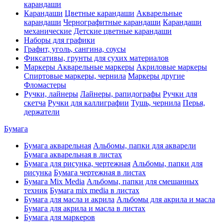
карандаши
Карандаши
Цветные карандаши
Акварельные
карандаши
Чернографитные карандаши
Карандаши
механические
Детские цветные карандаши
Наборы для графики
Графит, уголь, сангина, соусы
Фиксативы, грунты для сухих материалов
Маркеры
Акварельные маркеры
Акриловые маркеры
Спиртовые маркеры, чернила
Маркеры другие
Фломастеры
Ручки, лайнеры
Лайнеры, рапидографы
Ручки для
скетча
Ручки для каллиграфии
Тушь, чернила
Перья,
держатели
Бумага
Бумага акварельная
Альбомы, папки для акварели
Бумага акварельная в листах
Бумага для рисунка, чертежная
Альбомы, папки для
рисунка
Бумага чертежная в листах
Бумага Mix Media
Альбомы, папки для смешанных
техник
Бумага mix media в листах
Бумага для масла и акрила
Альбомы для акрила и масла
Бумага для акрила и масла в листах
Бумага для маркеров