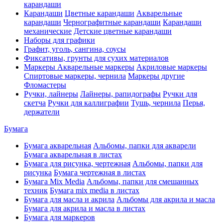
карандаши
Карандаши
Цветные карандаши
Акварельные
карандаши
Чернографитные карандаши
Карандаши
механические
Детские цветные карандаши
Наборы для графики
Графит, уголь, сангина, соусы
Фиксативы, грунты для сухих материалов
Маркеры
Акварельные маркеры
Акриловые маркеры
Спиртовые маркеры, чернила
Маркеры другие
Фломастеры
Ручки, лайнеры
Лайнеры, рапидографы
Ручки для
скетча
Ручки для каллиграфии
Тушь, чернила
Перья,
держатели
Бумага
Бумага акварельная
Альбомы, папки для акварели
Бумага акварельная в листах
Бумага для рисунка, чертежная
Альбомы, папки для
рисунка
Бумага чертежная в листах
Бумага Mix Media
Альбомы, папки для смешанных
техник
Бумага mix media в листах
Бумага для масла и акрила
Альбомы для акрила и масла
Бумага для акрила и масла в листах
Бумага для маркеров