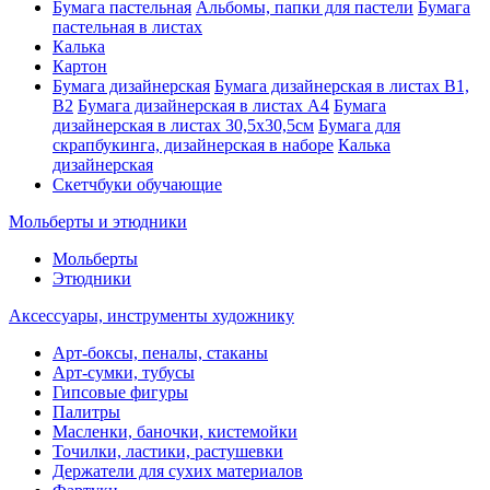
Бумага пастельная
Альбомы, папки для пастели
Бумага
пастельная в листах
Калька
Картон
Бумага дизайнерская
Бумага дизайнерская в листах В1,
В2
Бумага дизайнерская в листах А4
Бумага
дизайнерская в листах 30,5х30,5см
Бумага для
скрапбукинга, дизайнерская в наборе
Калька
дизайнерская
Скетчбуки обучающие
Мольберты и этюдники
Мольберты
Этюдники
Аксессуары, инструменты художнику
Арт-боксы, пеналы, стаканы
Арт-сумки, тубусы
Гипсовые фигуры
Палитры
Масленки, баночки, кистемойки
Точилки, ластики, растушевки
Держатели для сухих материалов