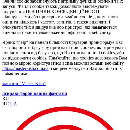
Файли cookie забезпечують підтримку функцій безпеки та їх
запуск. Файли cookie також дозволяють відстежувати
порушення ПОЛІТИКИ КОНФІДЕНЦІЙНОСТІ
відвідувачами або пристроями. Файли cookie допомагають
оцінити кількість і частоту запитів, а також виявляти і
блокувати тих відвідувачів або пристрої, які намагаються
виконати пакетні завантаження інформації з веб-сайту.
Ярлик "help" на панелі більшості браузерів проінформує Вас
як заборонити браузеру приймати нові cookies, як отримувати
повідомлення від браузера, що Ви отримали нові cookies, або
як відключити cookies. Пам'ятайте, що cookies дозволяють Вам
повною мірою користуватися всіма можливостями веб-сайту
https://masterkisti.com.ua
, і ми рекомендуємо Вам залишати їх
ввімкненими.
магазин "Master Kisti"
яскраві фарби ваших фантазій
RU
RU
UA