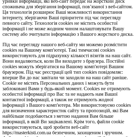
уривки інформації, які веб-сайт передає на жорсткий диск
споживача для зберігання інформації, пов’язаної з веб-сайтом.
Ця технологія розширює Ваші можливості використання
інтернету, зберігаючи Ваші пріоритети під час перегляду
певного сайту. Технологія cookies не містить особистої
інформації і не може жодним чином налаштовувати Вашу
систему або зчитувати інформацію з Вашого жорсткого диска.
Під час перегляду нашого веб-сайту ми можемо розмістити
cookies на Вашому комп'ютері. Такі тимчасові cookies
використовують для підрахунку кількості візитів на наш сайт.
Вони видаляються, коли Ви виходите з браузера. Постійні
cookies можуть зберігатися на Вашому комп'ютері Вашим
браузером. Під час реєстрації цей тип cookies повідомляє:
вперше Ви до нас завітали чи заходили на наш сайт раніше.
Cookie не містять Персональних даних і можуть бути
заблоковані Вами у будь-який момент. Сookies не отримують
особистої інформації про Вас та не надають нам Вашої
контактної інформації, а також не отримують жодної
інформації з Вашого комп'ютера. Ми використовуємо cookies
для визначення характеристик сайту та пропозицій, які Вам
найбільше подобаються з метою надання Вам більше
інформації, в якій Ви зацікавлені. Крім того, файли cookie
використовуються, щоб зробити веб-сайт
https://masterkisti.com.ua безпечним, захищеним і зручним.