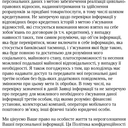
персональних даних з метою забезпечення реалізації цивільно-
правових відносин, надання/отримання та здійснення
розрахунків за придбані товари/послуги, в тому числі шляхом
кредитування. Не заперечую щодо перевірки інформації у
відповідних бюро кредитних історій з метою з’ясування
відомостей, які стосуються виконання мною взятих на себе
зобов’язань по договорам (в т.ч. кредитним), у випадку
наявності таких, тим самим розуміючи, що об’єм інформації,
яка буде перевірятися, може включати в себе інформацію, яка
стосується банківської таємниці, і з’ясування якої буде такою,
яка буде повною та достатньою для розуміння мого
соціального, майнового стану, платоспроможності та несення
можливої подальшої майнової відповідальності, у випадку її
необхідності. Я також погоджуюсь з тим, що володілець має
право надавати доступ та передавати мої персональні дані
третім особам без будь-яких додаткових повідомлень, не
змінюючи при цьому мети їх обробки. В тому числі, на
перевірку зазначеної в даній Заявці інформації та не заперечую
про передачу для можливого необхідного з'ясування даної
інформації третім особам, під якими розумію: фінансові
установи, колекторські компанії, оператори мобільного та
поштового зв’язку, інші фізичні та/або юридичні особи.
Ми цінуємо Ваше право на особисте життя та нерозголошення
Вашої персональної інформації. Ця Політика конфіденційності