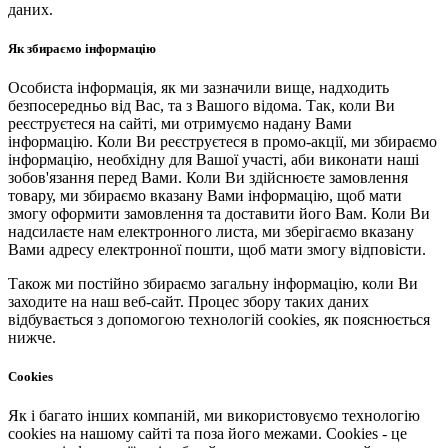
даних.
Як збираємо інформацію
Особиста інформація, як ми зазначили вище, надходить
безпосередньо від Вас, та з Вашого відома. Так, коли Ви
реєструєтеся на сайті, ми отримуємо надану Вами
інформацію. Коли Ви реєструєтеся в промо-акції, ми збираємо
інформацію, необхідну для Вашої участі, аби виконати наші
зобов'язання перед Вами. Коли Ви здійснюєте замовлення
товару, ми збираємо вказану Вами інформацію, щоб мати
змогу оформити замовлення та доставити його Вам. Коли Ви
надсилаєте нам електронного листа, ми зберігаємо вказану
Вами адресу електронної пошти, щоб мати змогу відповісти.
Також ми постійно збираємо загальну інформацію, коли Ви
заходите на наш веб-сайт. Процес збору таких даних
відбувається з допомогою технологій cookies, як пояснюється
нижче.
Cookies
Як і багато інших компаній, ми використовуємо технологію
cookies на нашому сайті та поза його межами. Cookies - це