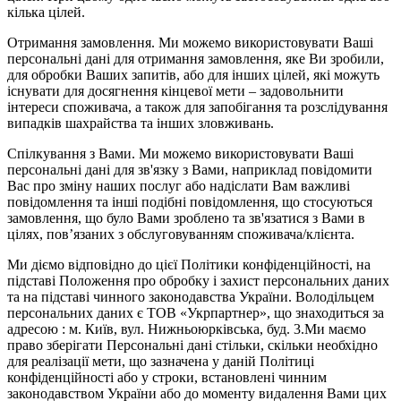
кілька цілей.
Отримання замовлення. Ми можемо використовувати Ваші
персональні дані для отримання замовлення, яке Ви зробили,
для обробки Ваших запитів, або для інших цілей, які можуть
існувати для досягнення кінцевої мети – задовольнити
інтереси споживача, а також для запобігання та розслідування
випадків шахрайства та інших зловживань.
Спілкування з Вами. Ми можемо використовувати Ваші
персональні дані для зв'язку з Вами, наприклад повідомити
Вас про зміну наших послуг або надіслати Вам важливі
повідомлення та інші подібні повідомлення, що стосуються
замовлення, що було Вами зроблено та зв'язатися з Вами в
цілях, пов’язаних з обслуговуванням споживача/клієнта.
Ми діємо відповідно до цієї Політики конфіденційності, на
підставі Положення про обробку і захист персональних даних
та на підставі чинного законодавства України. Володільцем
персональних даних є ТОВ «Укрпартнер», що знаходиться за
адресою : м. Київ, вул. Нижньоюркiвська, буд. 3.Ми маємо
право зберігати Персональні дані стільки, скільки необхідно
для реалізації мети, що зазначена у даній Політиці
конфіденційності або у строки, встановлені чинним
законодавством України або до моменту видалення Вами цих