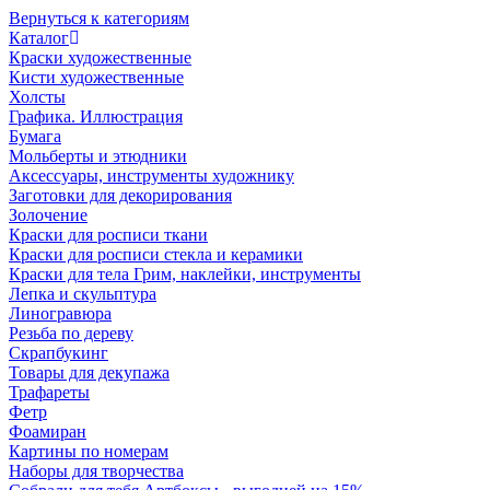
Вернуться к категориям
Каталог
Краски художественные
Кисти художественные
Холсты
Графика. Иллюстрация
Бумага
Мольберты и этюдники
Аксессуары, инструменты художнику
Заготовки для декорирования
Золочение
Краски для росписи ткани
Краски для росписи стекла и керамики
Краски для тела Грим, наклейки, инструменты
Лепка и скульптура
Линогравюра
Резьба по дереву
Скрапбукинг
Товары для декупажа
Трафареты
Фетр
Фоамиран
Картины по номерам
Наборы для творчества