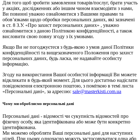
Для того щоб зробити замовлення товарів/послуг, брати участь
у акціях, дослідженнях або іншим чином взаємодіяти з нами,
Ви повинні уважно ознайомитися з Вашими правами та
обов’язками щодо обробки персональних даних, які зазначені
в ст. 8 З.У. «Про захист персональних даних» , уважно
ознайомитися з даною Політикою конфіденційності, а також
висловити свою повну згоду з їх умовами.
Якщо Ви не погоджуєтеся з будь-якою з умов даної Політики
конфіденційності та вищезазначеного Положення про захист
персональних даних, будь ласка, не надавайте особисту
інформацію.
Згоду на використання Вашої особистої інформації Ви можете
відкликати в будь-який момент. Для цього достатньо надіслати
повідомлення електронною поштою, з поміткою в темі листа
«Персональні дані», за адресою:
sale@masterkisti.com.ua
Чому ми обробляємо персональні дані
Персональні дані - відомості чи сукупність відомостей про
фізичну особу, яка ідентифікована або може бути конкретно
ідентифікована.
Ми можемо обробляти Ваші персональні дані для наступних
цілей. При цьому одночасно можуть застосовуватися одна або