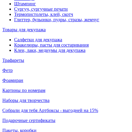
Штампинг
Сургуч, сургучные печати
Термопистолеты, клей, скотч
Глиттер, бульонки, пудры, стразы, жемчуг
Товары для декупажа
Салфетки для декупажа
Кракелюры, пасты для состаривания
Клеи, лаки, медиумы для декупажа
Трафареты
Фетр
Фоамиран
Картины по номерам
Наборы для творчества
Собрали для тебя Артбоксы - выгодней на 15%
Подарочные сертификаты
Пакеты, коробки