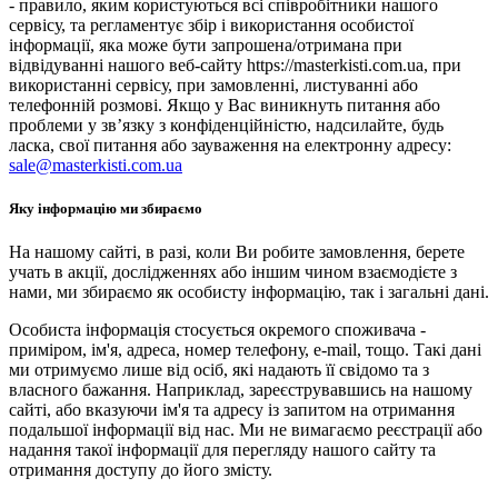
- правило, яким користуються всі співробітники нашого
сервісу, та регламентує збір і використання особистої
інформації, яка може бути запрошена/отримана при
відвідуванні нашого веб-сайту https://masterkisti.com.ua, при
використанні сервісу, при замовленні, листуванні або
телефонній розмові. Якщо у Вас виникнуть питання або
проблеми у зв’язку з конфіденційністю, надсилайте, будь
ласка, свої питання або зауваження на електронну адресу:
sale@masterkisti.com.ua
Яку інформацію ми збираємо
На нашому сайті, в разі, коли Ви робите замовлення, берете
учать в акції, дослідженнях або іншим чином взаємодієте з
нами, ми збираємо як особисту інформацію, так і загальні дані.
Особиста інформація стосується окремого споживача -
приміром, ім'я, адреса, номер телефону, e-mail, тощо. Такі дані
ми отримуємо лише від осіб, які надають її свідомо та з
власного бажання. Наприклад, зареєструвавшись на нашому
сайті, або вказуючи ім'я та адресу із запитом на отримання
подальшої інформації від нас. Ми не вимагаємо реєстрації або
надання такої інформації для перегляду нашого сайту та
отримання доступу до його змісту.