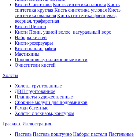
Кисти Синтетика
Кисть синтетика плоская
Кисть
синтетика круглая
Кисть синтетика угловая
Кисть
синтетика овальная
Кисть синтетика флейцевая,
веерная, трафаретная
Кисти Щетина
Кисти Пони, ушной волос, натуральный ворс
Наборы кистей
Кисти-резервуары
Кисти каллиграфия
Мастихины
Поролоновые, силиконовые кисти
Очистители кистей
Холсты
Холсты грунтованные
ДВП грунтованное
Планшеты художественные
Сборные модули для подрамников
Рамки багетные
Холсты c эскизом, контуром
Графика. Иллюстрация
Пастель
Пастель поштучно
Наборы пастели
Пастельные