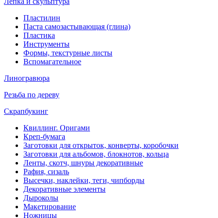
Лепка и скульптура
Пластилин
Паста самозастывающая (глина)
Пластика
Инструменты
Формы, текстурные листы
Вспомагательное
Линогравюра
Резьба по дереву
Скрапбукинг
Квиллинг. Оригами
Креп-бумага
Заготовки для открыток, конверты, коробочки
Заготовки для альбомов, блокнотов, кольца
Ленты, скотч, шнуры декоративные
Рафия, сизаль
Высечки, наклейки, теги, чипборды
Декоративные элементы
Дыроколы
Макетирование
Ножницы