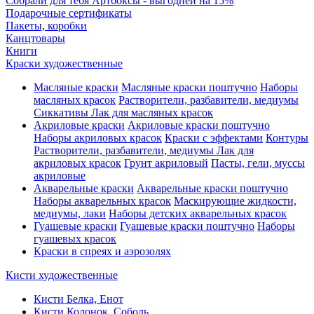
Собрали для тебя Артбоксы - выгодней на 15%
Подарочные сертификаты
Пакеты, коробки
Канцтовары
Книги
Краски художественные
Масляные краски
Масляные краски поштучно
Наборы
масляных красок
Растворители, разбавители, медиумы
Сиккативы
Лак для масляных красок
Акриловые краски
Акриловые краски поштучно
Наборы акриловых красок
Краски с эффектами
Контуры
Растворители, разбавители, медиумы
Лак для
акриловых красок
Грунт акриловый
Пасты, гели, муссы
акриловые
Акварельные краски
Акварельные краски поштучно
Наборы акварельных красок
Маскирующие жидкости,
медиумы, лаки
Наборы детских акварельных красок
Гуашевые краски
Гуашевые краски поштучно
Наборы
гуашевых красок
Краски в спреях и аэрозолях
Кисти художественные
Кисти Белка, Енот
Кисти Колонок, Соболь