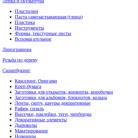
Лепка и скульптура
Пластилин
Паста самозастывающая (глина)
Пластика
Инструменты
Формы, текстурные листы
Вспомагательное
Линогравюра
Резьба по дереву
Скрапбукинг
Квиллинг. Оригами
Креп-бумага
Заготовки для открыток, конверты, коробочки
Заготовки для альбомов, блокнотов, кольца
Ленты, скотч, шнуры декоративные
Рафия, сизаль
Высечки, наклейки, теги, чипборды
Декоративные элементы
Дыроколы
Макетирование
Ножницы