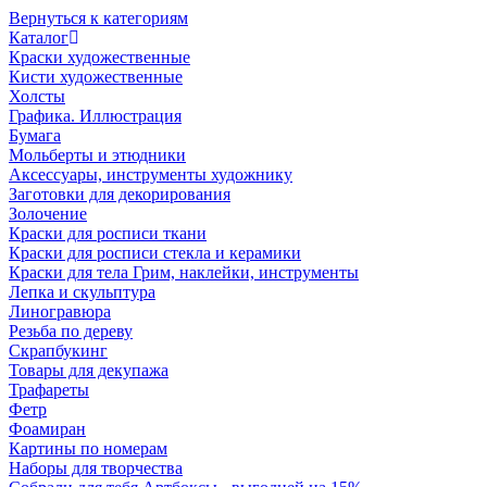
Вернуться к категориям
Каталог
Краски художественные
Кисти художественные
Холсты
Графика. Иллюстрация
Бумага
Мольберты и этюдники
Аксессуары, инструменты художнику
Заготовки для декорирования
Золочение
Краски для росписи ткани
Краски для росписи стекла и керамики
Краски для тела Грим, наклейки, инструменты
Лепка и скульптура
Линогравюра
Резьба по дереву
Скрапбукинг
Товары для декупажа
Трафареты
Фетр
Фоамиран
Картины по номерам
Наборы для творчества