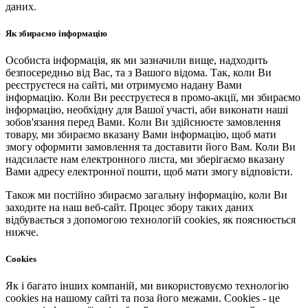
даних.
Як збираємо інформацію
Особиста інформація, як ми зазначили вище, надходить
безпосередньо від Вас, та з Вашого відома. Так, коли Ви
реєструєтеся на сайті, ми отримуємо надану Вами
інформацію. Коли Ви реєструєтеся в промо-акції, ми збираємо
інформацію, необхідну для Вашої участі, аби виконати наші
зобов'язання перед Вами. Коли Ви здійснюєте замовлення
товару, ми збираємо вказану Вами інформацію, щоб мати
змогу оформити замовлення та доставити його Вам. Коли Ви
надсилаєте нам електронного листа, ми зберігаємо вказану
Вами адресу електронної пошти, щоб мати змогу відповісти.
Також ми постійно збираємо загальну інформацію, коли Ви
заходите на наш веб-сайт. Процес збору таких даних
відбувається з допомогою технологій cookies, як пояснюється
нижче.
Cookies
Як і багато інших компаній, ми використовуємо технологію
cookies на нашому сайті та поза його межами. Cookies - це