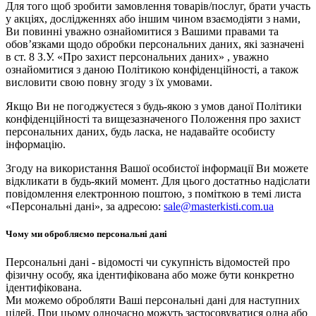
Для того щоб зробити замовлення товарів/послуг, брати участь
у акціях, дослідженнях або іншим чином взаємодіяти з нами,
Ви повинні уважно ознайомитися з Вашими правами та
обов’язками щодо обробки персональних даних, які зазначені
в ст. 8 З.У. «Про захист персональних даних» , уважно
ознайомитися з даною Політикою конфіденційності, а також
висловити свою повну згоду з їх умовами.
Якщо Ви не погоджуєтеся з будь-якою з умов даної Політики
конфіденційності та вищезазначеного Положення про захист
персональних даних, будь ласка, не надавайте особисту
інформацію.
Згоду на використання Вашої особистої інформації Ви можете
відкликати в будь-який момент. Для цього достатньо надіслати
повідомлення електронною поштою, з поміткою в темі листа
«Персональні дані», за адресою:
sale@masterkisti.com.ua
Чому ми обробляємо персональні дані
Персональні дані - відомості чи сукупність відомостей про
фізичну особу, яка ідентифікована або може бути конкретно
ідентифікована.
Ми можемо обробляти Ваші персональні дані для наступних
цілей. При цьому одночасно можуть застосовуватися одна або