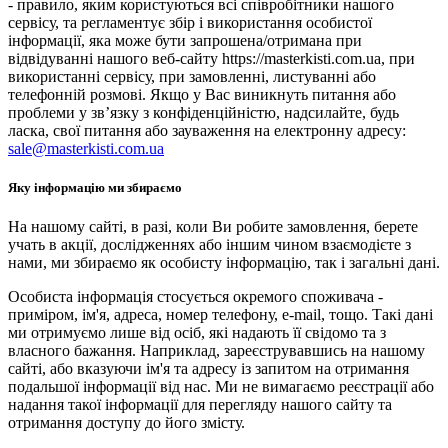
- правило, яким користуються всі співробітники нашого
сервісу, та регламентує збір і використання особистої
інформації, яка може бути запрошена/отримана при
відвідуванні нашого веб-сайту https://masterkisti.com.ua, при
використанні сервісу, при замовленні, листуванні або
телефонній розмові. Якщо у Вас виникнуть питання або
проблеми у зв’язку з конфіденційністю, надсилайте, будь
ласка, свої питання або зауваження на електронну адресу:
sale@masterkisti.com.ua
Яку інформацію ми збираємо
На нашому сайті, в разі, коли Ви робите замовлення, берете
учать в акції, дослідженнях або іншим чином взаємодієте з
нами, ми збираємо як особисту інформацію, так і загальні дані.
Особиста інформація стосується окремого споживача -
приміром, ім'я, адреса, номер телефону, e-mail, тощо. Такі дані
ми отримуємо лише від осіб, які надають її свідомо та з
власного бажання. Наприклад, зареєструвавшись на нашому
сайті, або вказуючи ім'я та адресу із запитом на отримання
подальшої інформації від нас. Ми не вимагаємо реєстрації або
надання такої інформації для перегляду нашого сайту та
отримання доступу до його змісту.