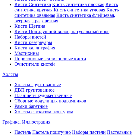
Кисти Синтетика
Кисть синтетика плоская
Кисть
синтетика круглая
Кисть синтетика угловая
Кисть
синтетика овальная
Кисть синтетика флейцевая,
веерная, трафаретная
Кисти Щетина
Кисти Пони, ушной волос, натуральный ворс
Наборы кистей
Кисти-резервуары
Кисти каллиграфия
Мастихины
Поролоновые, силиконовые кисти
Очистители кистей
Холсты
Холсты грунтованные
ДВП грунтованное
Планшеты художественные
Сборные модули для подрамников
Рамки багетные
Холсты c эскизом, контуром
Графика. Иллюстрация
Пастель
Пастель поштучно
Наборы пастели
Пастельные