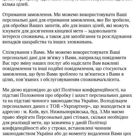
кілька цілей.
Отримання замовлення. Ми можемо використовувати Ваші
персональні дані для отримання замовлення, яке Ви зробили,
для обробки Ваших запитів, або для інших цілей, які можуть
існувати для досягнення кінцевої мети – задовольнити
інтереси споживача, а також для запобігання та розслідування
випадків шахрайства та інших зловживань.
Спілкування з Вами. Ми можемо використовувати Ваші
персональні дані для зв'язку з Вами, наприклад повідомити
Вас про зміну наших послуг або надіслати Вам важливі
повідомлення та інші подібні повідомлення, що стосуються
замовлення, що було Вами зроблено та зв'язатися з Вами в
цілях, пов’язаних з обслуговуванням споживача/клієнта.
Ми діємо відповідно до цієї Політики конфіденційності, на
підставі Положення про обробку і захист персональних даних
та на підставі чинного законодавства України. Володільцем
персональних даних є ТОВ «Укрпартнер», що знаходиться за
адресою : м. Київ, вул. Нижньоюркiвська, буд. 3.Ми маємо
право зберігати Персональні дані стільки, скільки необхідно
для реалізації мети, що зазначена у даній Політиці
конфіденційності або у строки, встановлені чинним
законодавством України або до моменту видалення Вами цих