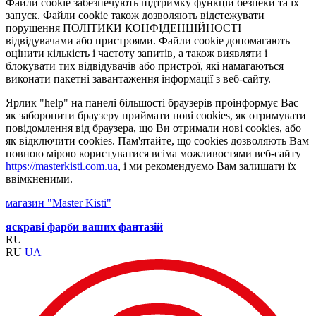
Файли cookie забезпечують підтримку функцій безпеки та їх
запуск. Файли cookie також дозволяють відстежувати
порушення ПОЛІТИКИ КОНФІДЕНЦІЙНОСТІ
відвідувачами або пристроями. Файли cookie допомагають
оцінити кількість і частоту запитів, а також виявляти і
блокувати тих відвідувачів або пристрої, які намагаються
виконати пакетні завантаження інформації з веб-сайту.
Ярлик "help" на панелі більшості браузерів проінформує Вас
як заборонити браузеру приймати нові cookies, як отримувати
повідомлення від браузера, що Ви отримали нові cookies, або
як відключити cookies. Пам'ятайте, що cookies дозволяють Вам
повною мірою користуватися всіма можливостями веб-сайту
https://masterkisti.com.ua
, і ми рекомендуємо Вам залишати їх
ввімкненими.
магазин "Master Kisti"
яскраві фарби ваших фантазій
RU
RU
UA