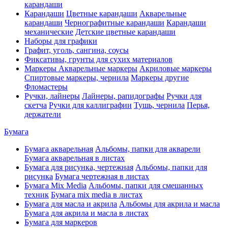
карандаши
Карандаши
Цветные карандаши
Акварельные
карандаши
Чернографитные карандаши
Карандаши
механические
Детские цветные карандаши
Наборы для графики
Графит, уголь, сангина, соусы
Фиксативы, грунты для сухих материалов
Маркеры
Акварельные маркеры
Акриловые маркеры
Спиртовые маркеры, чернила
Маркеры другие
Фломастеры
Ручки, лайнеры
Лайнеры, рапидографы
Ручки для
скетча
Ручки для каллиграфии
Тушь, чернила
Перья,
держатели
Бумага
Бумага акварельная
Альбомы, папки для акварели
Бумага акварельная в листах
Бумага для рисунка, чертежная
Альбомы, папки для
рисунка
Бумага чертежная в листах
Бумага Mix Media
Альбомы, папки для смешанных
техник
Бумага mix media в листах
Бумага для масла и акрила
Альбомы для акрила и масла
Бумага для акрила и масла в листах
Бумага для маркеров