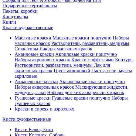
Собрали для тебя Артбоксы - выгодней на 15%
Подарочные сертификаты
Пакеты, коробки
Канцтовары
Книги
Краски художественные
Масляные краски
Масляные краски поштучно
Наборы
масляных красок
Растворители, разбавители, медиумы
Сиккативы
Лак для масляных красок
Акриловые краски
Акриловые краски поштучно
Наборы акриловых красок
Краски с эффектами
Контуры
Растворители, разбавители, медиумы
Лак для
акриловых красок
Грунт акриловый
Пасты, гели, муссы
акриловые
Акварельные краски
Акварельные краски поштучно
Наборы акварельных красок
Маскирующие жидкости,
медиумы, лаки
Наборы детских акварельных красок
Гуашевые краски
Гуашевые краски поштучно
Наборы
гуашевых красок
Краски в спреях и аэрозолях
Кисти художественные
Кисти Белка, Енот
Кисти Колонок, Соболь