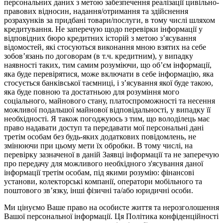
персональних даних з метою забезпечення реалізації цивільно-
правових відносин, надання/отримання та здійснення
розрахунків за придбані товари/послуги, в тому числі шляхом
кредитування. Не заперечую щодо перевірки інформації у
відповідних бюро кредитних історій з метою з’ясування
відомостей, які стосуються виконання мною взятих на себе
зобов’язань по договорам (в т.ч. кредитним), у випадку
наявності таких, тим самим розуміючи, що об’єм інформації,
яка буде перевірятися, може включати в себе інформацію, яка
стосується банківської таємниці, і з’ясування якої буде такою,
яка буде повною та достатньою для розуміння мого
соціального, майнового стану, платоспроможності та несення
можливої подальшої майнової відповідальності, у випадку її
необхідності. Я також погоджуюсь з тим, що володілець має
право надавати доступ та передавати мої персональні дані
третім особам без будь-яких додаткових повідомлень, не
змінюючи при цьому мети їх обробки. В тому числі, на
перевірку зазначеної в даній Заявці інформації та не заперечую
про передачу для можливого необхідного з'ясування даної
інформації третім особам, під якими розумію: фінансові
установи, колекторські компанії, оператори мобільного та
поштового зв’язку, інші фізичні та/або юридичні особи.
Ми цінуємо Ваше право на особисте життя та нерозголошення
Вашої персональної інформації. Ця Політика конфіденційності