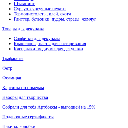
Штампинг
Сургуч, сургучные печати
Термопистолеты, клей, скотч
Глиттер, бульонки, пудры, стразы, жемчуг
Товары для декупажа
Салфетки для декупажа
Кракелюры, пасты для состаривания
Клеи, лаки, медиумы для декупажа
Трафареты
Фетр
Фоамиран
Картины по номерам
Наборы для творчества
Собрали для тебя Артбоксы - выгодней на 15%
Подарочные сертификаты
Пакеты, коробки