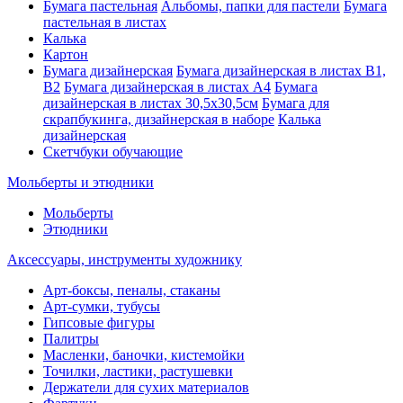
Бумага пастельная
Альбомы, папки для пастели
Бумага
пастельная в листах
Калька
Картон
Бумага дизайнерская
Бумага дизайнерская в листах В1,
В2
Бумага дизайнерская в листах А4
Бумага
дизайнерская в листах 30,5х30,5см
Бумага для
скрапбукинга, дизайнерская в наборе
Калька
дизайнерская
Скетчбуки обучающие
Мольберты и этюдники
Мольберты
Этюдники
Аксессуары, инструменты художнику
Арт-боксы, пеналы, стаканы
Арт-сумки, тубусы
Гипсовые фигуры
Палитры
Масленки, баночки, кистемойки
Точилки, ластики, растушевки
Держатели для сухих материалов