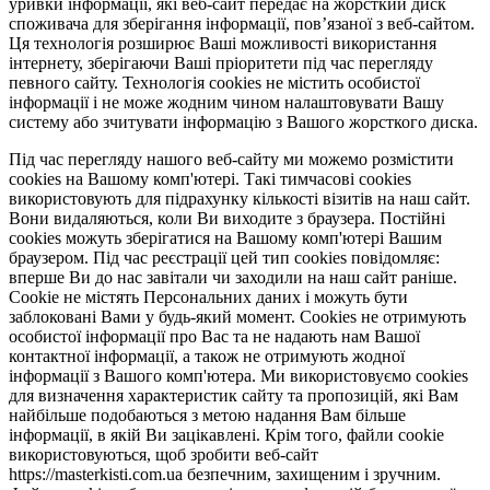
уривки інформації, які веб-сайт передає на жорсткий диск
споживача для зберігання інформації, пов’язаної з веб-сайтом.
Ця технологія розширює Ваші можливості використання
інтернету, зберігаючи Ваші пріоритети під час перегляду
певного сайту. Технологія cookies не містить особистої
інформації і не може жодним чином налаштовувати Вашу
систему або зчитувати інформацію з Вашого жорсткого диска.
Під час перегляду нашого веб-сайту ми можемо розмістити
cookies на Вашому комп'ютері. Такі тимчасові cookies
використовують для підрахунку кількості візитів на наш сайт.
Вони видаляються, коли Ви виходите з браузера. Постійні
cookies можуть зберігатися на Вашому комп'ютері Вашим
браузером. Під час реєстрації цей тип cookies повідомляє:
вперше Ви до нас завітали чи заходили на наш сайт раніше.
Cookie не містять Персональних даних і можуть бути
заблоковані Вами у будь-який момент. Сookies не отримують
особистої інформації про Вас та не надають нам Вашої
контактної інформації, а також не отримують жодної
інформації з Вашого комп'ютера. Ми використовуємо cookies
для визначення характеристик сайту та пропозицій, які Вам
найбільше подобаються з метою надання Вам більше
інформації, в якій Ви зацікавлені. Крім того, файли cookie
використовуються, щоб зробити веб-сайт
https://masterkisti.com.ua безпечним, захищеним і зручним.