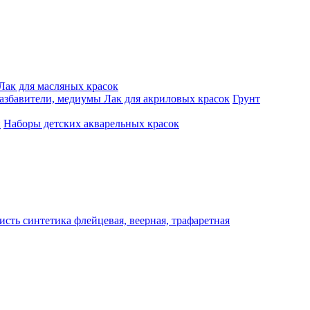
Лак для масляных красок
разбавители, медиумы
Лак для акриловых красок
Грунт
и
Наборы детских акварельных красок
исть синтетика флейцевая, веерная, трафаретная