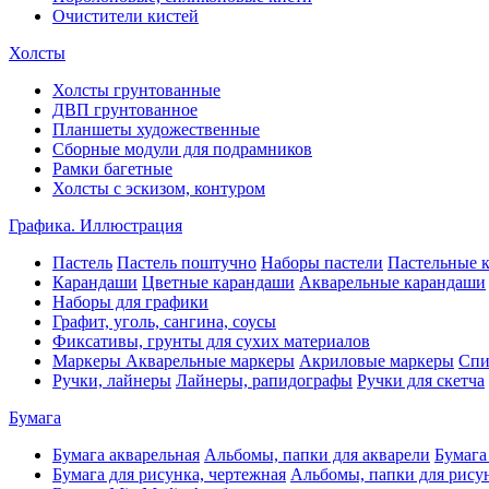
Очистители кистей
Холсты
Холсты грунтованные
ДВП грунтованное
Планшеты художественные
Сборные модули для подрамников
Рамки багетные
Холсты c эскизом, контуром
Графика. Иллюстрация
Пастель
Пастель поштучно
Наборы пастели
Пастельные 
Карандаши
Цветные карандаши
Акварельные карандаши
Наборы для графики
Графит, уголь, сангина, соусы
Фиксативы, грунты для сухих материалов
Маркеры
Акварельные маркеры
Акриловые маркеры
Спи
Ручки, лайнеры
Лайнеры, рапидографы
Ручки для скетча
Бумага
Бумага акварельная
Альбомы, папки для акварели
Бумага
Бумага для рисунка, чертежная
Альбомы, папки для рису