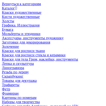
Вернуться к категориям
Каталог
Краски художественные
Кисти художественные
Холсты
Графика. Иллюстрация
Бумага
Мольберты и этюдники
Аксессуары, инструменты художнику
Заготовки для декорирования
Золочение
Краски для росписи ткани
Краски для росписи стекла и керамики
Краски для тела Грим, наклейки, инструменты
Лепка и скульптура
Линогравюра
Резьба по дереву
Скрапбукинг
Товары для декупажа
Трафареты
Фетр
Фоамиран
Картины по номерам
Наборы для творчества