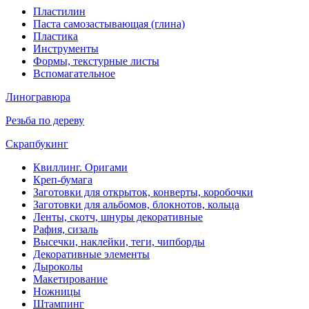
Пластилин
Паста самозастывающая (глина)
Пластика
Инструменты
Формы, текстурные листы
Вспомагательное
Линогравюра
Резьба по дереву
Скрапбукинг
Квиллинг. Оригами
Креп-бумага
Заготовки для открыток, конверты, коробочки
Заготовки для альбомов, блокнотов, кольца
Ленты, скотч, шнуры декоративные
Рафия, сизаль
Высечки, наклейки, теги, чипборды
Декоративные элементы
Дыроколы
Макетирование
Ножницы
Штампинг