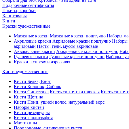
Собрали для тебя Артбоксы - выгодней на 15%
Подарочные сертификаты
Пакеты, коробки
Канцтовары
Книги
Краски художественные
Масляные краски
Масляные краски поштучно
Наборы ма
Акриловые краски
Акриловые краски поштучно
Наборы 
акриловый
Пасты, гели, муссы акриловые
Акварельные краски
Акварельные краски поштучно
Набо
Гуашевые краски
Гуашевые краски поштучно
Наборы гуа
Краски в спреях и аэрозолях
Кисти художественные
Кисти Белка, Енот
Кисти Колонок, Соболь
Кисти Синтетика
Кисть синтетика плоская
Кисть синтети
Кисти Щетина
Кисти Пони, ушной волос, натуральный ворс
Наборы кистей
Кисти-резервуары
Кисти каллиграфия
Мастихины
Поролоновые, силиконовые кисти