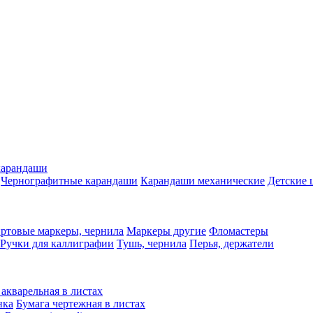
карандаши
Чернографитные карандаши
Карандаши механические
Детские 
ртовые маркеры, чернила
Маркеры другие
Фломастеры
Ручки для каллиграфии
Тушь, чернила
Перья, держатели
 акварельная в листах
нка
Бумага чертежная в листах