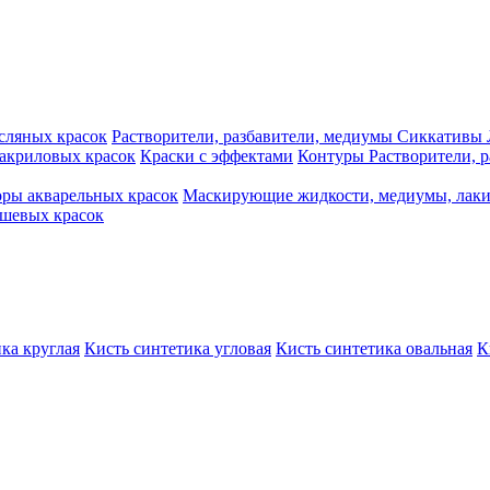
сляных красок
Растворители, разбавители, медиумы
Сиккативы
акриловых красок
Краски с эффектами
Контуры
Растворители, 
ры акварельных красок
Маскирующие жидкости, медиумы, лак
шевых красок
ка круглая
Кисть синтетика угловая
Кисть синтетика овальная
К