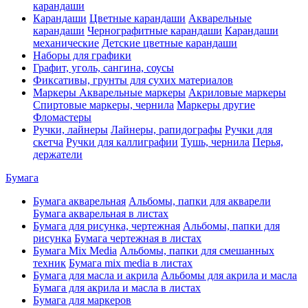
карандаши
Карандаши
Цветные карандаши
Акварельные
карандаши
Чернографитные карандаши
Карандаши
механические
Детские цветные карандаши
Наборы для графики
Графит, уголь, сангина, соусы
Фиксативы, грунты для сухих материалов
Маркеры
Акварельные маркеры
Акриловые маркеры
Спиртовые маркеры, чернила
Маркеры другие
Фломастеры
Ручки, лайнеры
Лайнеры, рапидографы
Ручки для
скетча
Ручки для каллиграфии
Тушь, чернила
Перья,
держатели
Бумага
Бумага акварельная
Альбомы, папки для акварели
Бумага акварельная в листах
Бумага для рисунка, чертежная
Альбомы, папки для
рисунка
Бумага чертежная в листах
Бумага Mix Media
Альбомы, папки для смешанных
техник
Бумага mix media в листах
Бумага для масла и акрила
Альбомы для акрила и масла
Бумага для акрила и масла в листах
Бумага для маркеров