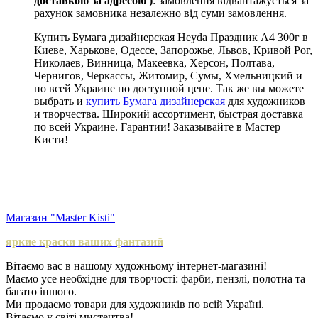
доставкою за адресою )
: замовлення відвантажується за
рахунок замовника незалежно від суми замовлення.
Купить Бумага дизайнерская Heyda Праздник А4 300г в
Киеве, Харькове, Одессе, Запорожье, Львов, Кривой Рог,
Николаев, Винница, Макеевка, Херсон, Полтава,
Чернигов, Черкассы, Житомир, Сумы, Хмельницкий и
по всей Украине по доступной цене. Так же вы можете
выбрать и
купить Бумага дизайнерская
для художников
и творчества. Широкий ассортимент, быстрая доставка
по всей Украине. Гарантии! Заказывайте в Мастер
Кисти!
Магазин "Master Kisti"
яркие краски ваших фантазий
Вітаємо вас в нашому художньому інтернет-магазині!
Маємо усе необхідне для творчості: фарби, пензлі, полотна та
багато іншого.
Ми продаємо товари для художників по всій Україні.
Вітаємо у світі мистецтва!