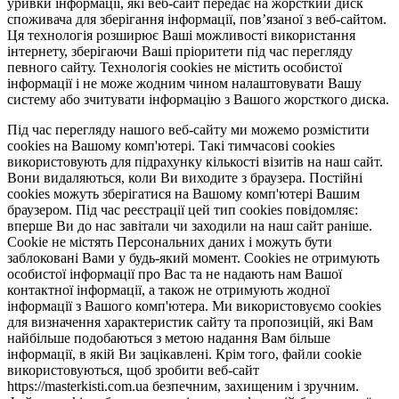
уривки інформації, які веб-сайт передає на жорсткий диск
споживача для зберігання інформації, пов’язаної з веб-сайтом.
Ця технологія розширює Ваші можливості використання
інтернету, зберігаючи Ваші пріоритети під час перегляду
певного сайту. Технологія cookies не містить особистої
інформації і не може жодним чином налаштовувати Вашу
систему або зчитувати інформацію з Вашого жорсткого диска.
Під час перегляду нашого веб-сайту ми можемо розмістити
cookies на Вашому комп'ютері. Такі тимчасові cookies
використовують для підрахунку кількості візитів на наш сайт.
Вони видаляються, коли Ви виходите з браузера. Постійні
cookies можуть зберігатися на Вашому комп'ютері Вашим
браузером. Під час реєстрації цей тип cookies повідомляє:
вперше Ви до нас завітали чи заходили на наш сайт раніше.
Cookie не містять Персональних даних і можуть бути
заблоковані Вами у будь-який момент. Сookies не отримують
особистої інформації про Вас та не надають нам Вашої
контактної інформації, а також не отримують жодної
інформації з Вашого комп'ютера. Ми використовуємо cookies
для визначення характеристик сайту та пропозицій, які Вам
найбільше подобаються з метою надання Вам більше
інформації, в якій Ви зацікавлені. Крім того, файли cookie
використовуються, щоб зробити веб-сайт
https://masterkisti.com.ua безпечним, захищеним і зручним.