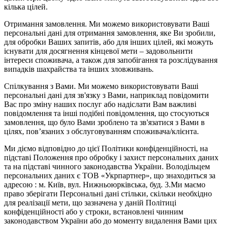
кілька цілей.
Отримання замовлення. Ми можемо використовувати Ваші
персональні дані для отримання замовлення, яке Ви зробили,
для обробки Ваших запитів, або для інших цілей, які можуть
існувати для досягнення кінцевої мети – задовольнити
інтереси споживача, а також для запобігання та розслідування
випадків шахрайства та інших зловживань.
Спілкування з Вами. Ми можемо використовувати Ваші
персональні дані для зв'язку з Вами, наприклад повідомити
Вас про зміну наших послуг або надіслати Вам важливі
повідомлення та інші подібні повідомлення, що стосуються
замовлення, що було Вами зроблено та зв'язатися з Вами в
цілях, пов’язаних з обслуговуванням споживача/клієнта.
Ми діємо відповідно до цієї Політики конфіденційності, на
підставі Положення про обробку і захист персональних даних
та на підставі чинного законодавства України. Володільцем
персональних даних є ТОВ «Укрпартнер», що знаходиться за
адресою : м. Київ, вул. Нижньоюркiвська, буд. 3.Ми маємо
право зберігати Персональні дані стільки, скільки необхідно
для реалізації мети, що зазначена у даній Політиці
конфіденційності або у строки, встановлені чинним
законодавством України або до моменту видалення Вами цих