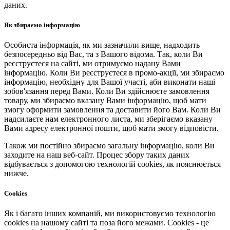
даних.
Як збираємо інформацію
Особиста інформація, як ми зазначили вище, надходить
безпосередньо від Вас, та з Вашого відома. Так, коли Ви
реєструєтеся на сайті, ми отримуємо надану Вами
інформацію. Коли Ви реєструєтеся в промо-акції, ми збираємо
інформацію, необхідну для Вашої участі, аби виконати наші
зобов'язання перед Вами. Коли Ви здійснюєте замовлення
товару, ми збираємо вказану Вами інформацію, щоб мати
змогу оформити замовлення та доставити його Вам. Коли Ви
надсилаєте нам електронного листа, ми зберігаємо вказану
Вами адресу електронної пошти, щоб мати змогу відповісти.
Також ми постійно збираємо загальну інформацію, коли Ви
заходите на наш веб-сайт. Процес збору таких даних
відбувається з допомогою технологій cookies, як пояснюється
нижче.
Cookies
Як і багато інших компаній, ми використовуємо технологію
cookies на нашому сайті та поза його межами. Cookies - це