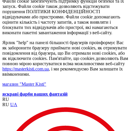
Файли cookie забезпечують підтримку функцій безпеки та їх
запуск. Файли cookie також дозволяють відстежувати
порушення ПОЛІТИКИ КОНФІДЕНЦІЙНОСТІ
відвідувачами або пристроями. Файли cookie допомагають
оцінити кількість і частоту запитів, а також виявляти і
блокувати тих відвідувачів або пристрої, які намагаються
виконати пакетні завантаження інформації з веб-сайту.
Ярлик "help" на панелі більшості браузерів проінформує Вас
як заборонити браузеру приймати нові cookies, як отримувати
повідомлення від браузера, що Ви отримали нові cookies, або
як відключити cookies. Пам'ятайте, що cookies дозволяють Вам
повною мірою користуватися всіма можливостями веб-сайту
https://masterkisti.com.ua
, і ми рекомендуємо Вам залишати їх
ввімкненими.
магазин "Master Kisti"
яскраві фарби ваших фантазій
RU
RU
UA