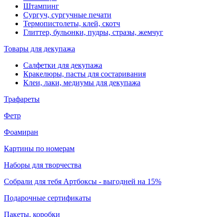
Штампинг
Сургуч, сургучные печати
Термопистолеты, клей, скотч
Глиттер, бульонки, пудры, стразы, жемчуг
Товары для декупажа
Салфетки для декупажа
Кракелюры, пасты для состаривания
Клеи, лаки, медиумы для декупажа
Трафареты
Фетр
Фоамиран
Картины по номерам
Наборы для творчества
Собрали для тебя Артбоксы - выгодней на 15%
Подарочные сертификаты
Пакеты, коробки