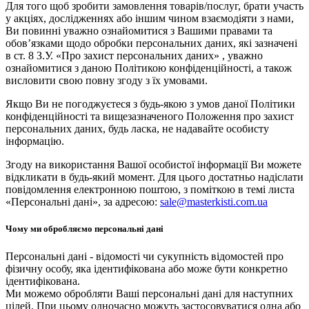
Для того щоб зробити замовлення товарів/послуг, брати участь
у акціях, дослідженнях або іншим чином взаємодіяти з нами,
Ви повинні уважно ознайомитися з Вашими правами та
обов’язками щодо обробки персональних даних, які зазначені
в ст. 8 З.У. «Про захист персональних даних» , уважно
ознайомитися з даною Політикою конфіденційності, а також
висловити свою повну згоду з їх умовами.
Якщо Ви не погоджуєтеся з будь-якою з умов даної Політики
конфіденційності та вищезазначеного Положення про захист
персональних даних, будь ласка, не надавайте особисту
інформацію.
Згоду на використання Вашої особистої інформації Ви можете
відкликати в будь-який момент. Для цього достатньо надіслати
повідомлення електронною поштою, з поміткою в темі листа
«Персональні дані», за адресою:
sale@masterkisti.com.ua
Чому ми обробляємо персональні дані
Персональні дані - відомості чи сукупність відомостей про
фізичну особу, яка ідентифікована або може бути конкретно
ідентифікована.
Ми можемо обробляти Ваші персональні дані для наступних
цілей. При цьому одночасно можуть застосовуватися одна або