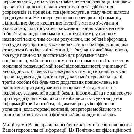
персональних даних з метою забезпечення реалізації цивільно-
правових відносин, надання/отримання та здійснення
розрахунків за придбані товари/послуги, в тому числі шляхом
кредитування. Не заперечую щодо перевірки інформації у
відповідних бюро кредитних історій з метою з’ясування
відомостей, які стосуються виконання мною взятих на себе
зобов’язань по договорам (в т.ч. кредитним), у випадку
наявності таких, тим самим розуміючи, що об’єм інформації,
яка буде перевірятися, може включати в себе інформацію, яка
стосується банківської таємниці, і з’ясування якої буде такою,
яка буде повною та достатньою для розуміння мого
соціального, майнового стану, платоспроможності та несення
можливої подальшої майнової відповідальності, у випадку її
необхідності. Я також погоджуюсь з тим, що володілець має
право надавати доступ та передавати мої персональні дані
третім особам без будь-яких додаткових повідомлень, не
змінюючи при цьому мети їх обробки. В тому числі, на
перевірку зазначеної в даній Заявці інформації та не заперечую
про передачу для можливого необхідного з'ясування даної
інформації третім особам, під якими розумію: фінансові
установи, колекторські компанії, оператори мобільного та
поштового зв’язку, інші фізичні та/або юридичні особи.
Ми цінуємо Ваше право на особисте життя та нерозголошення
Вашої персональної інформації. Ця Політика конфіденційності