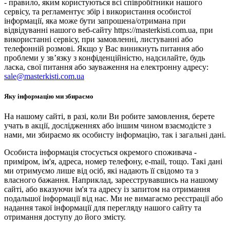
- правило, яким користуються всі співробітники нашого
сервісу, та регламентує збір і використання особистої
інформації, яка може бути запрошена/отримана при
відвідуванні нашого веб-сайту https://masterkisti.com.ua, при
використанні сервісу, при замовленні, листуванні або
телефонній розмові. Якщо у Вас виникнуть питання або
проблеми у зв’язку з конфіденційністю, надсилайте, будь
ласка, свої питання або зауваження на електронну адресу:
sale@masterkisti.com.ua
Яку інформацію ми збираємо
На нашому сайті, в разі, коли Ви робите замовлення, берете
учать в акції, дослідженнях або іншим чином взаємодієте з
нами, ми збираємо як особисту інформацію, так і загальні дані.
Особиста інформація стосується окремого споживача -
приміром, ім'я, адреса, номер телефону, e-mail, тощо. Такі дані
ми отримуємо лише від осіб, які надають її свідомо та з
власного бажання. Наприклад, зареєструвавшись на нашому
сайті, або вказуючи ім'я та адресу із запитом на отримання
подальшої інформації від нас. Ми не вимагаємо реєстрації або
надання такої інформації для перегляду нашого сайту та
отримання доступу до його змісту.