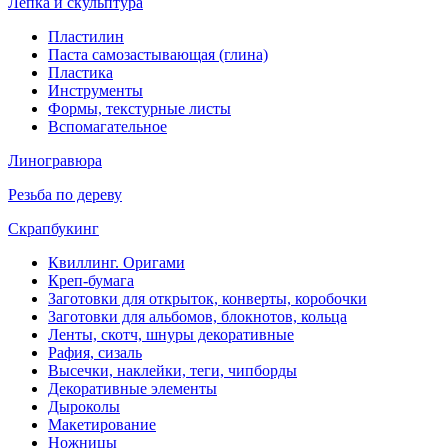
Лепка и скульптура
Пластилин
Паста самозастывающая (глина)
Пластика
Инструменты
Формы, текстурные листы
Вспомагательное
Линогравюра
Резьба по дереву
Скрапбукинг
Квиллинг. Оригами
Креп-бумага
Заготовки для открыток, конверты, коробочки
Заготовки для альбомов, блокнотов, кольца
Ленты, скотч, шнуры декоративные
Рафия, сизаль
Высечки, наклейки, теги, чипборды
Декоративные элементы
Дыроколы
Макетирование
Ножницы