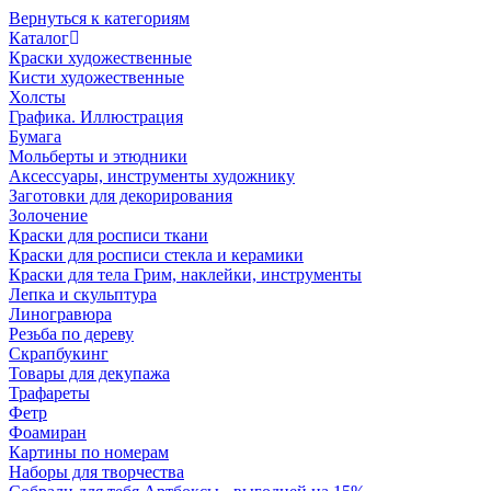
Вернуться к категориям
Каталог
Краски художественные
Кисти художественные
Холсты
Графика. Иллюстрация
Бумага
Мольберты и этюдники
Аксессуары, инструменты художнику
Заготовки для декорирования
Золочение
Краски для росписи ткани
Краски для росписи стекла и керамики
Краски для тела Грим, наклейки, инструменты
Лепка и скульптура
Линогравюра
Резьба по дереву
Скрапбукинг
Товары для декупажа
Трафареты
Фетр
Фоамиран
Картины по номерам
Наборы для творчества