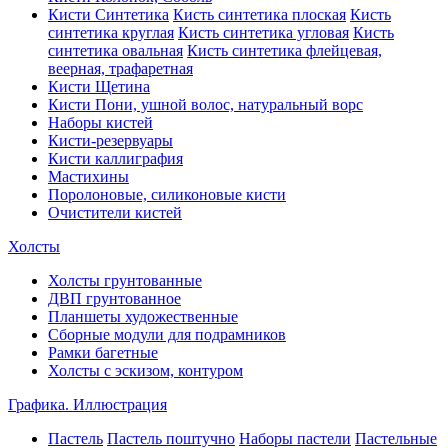
Кисти Синтетика
Кисть синтетика плоская
Кисть
синтетика круглая
Кисть синтетика угловая
Кисть
синтетика овальная
Кисть синтетика флейцевая,
веерная, трафаретная
Кисти Щетина
Кисти Пони, ушной волос, натуральный ворс
Наборы кистей
Кисти-резервуары
Кисти каллиграфия
Мастихины
Поролоновые, силиконовые кисти
Очистители кистей
Холсты
Холсты грунтованные
ДВП грунтованное
Планшеты художественные
Сборные модули для подрамников
Рамки багетные
Холсты c эскизом, контуром
Графика. Иллюстрация
Пастель
Пастель поштучно
Наборы пастели
Пастельные