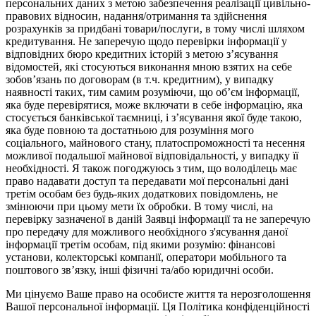
персональних даних з метою забезпечення реалізації цивільно-
правових відносин, надання/отримання та здійснення
розрахунків за придбані товари/послуги, в тому числі шляхом
кредитування. Не заперечую щодо перевірки інформації у
відповідних бюро кредитних історій з метою з’ясування
відомостей, які стосуються виконання мною взятих на себе
зобов’язань по договорам (в т.ч. кредитним), у випадку
наявності таких, тим самим розуміючи, що об’єм інформації,
яка буде перевірятися, може включати в себе інформацію, яка
стосується банківської таємниці, і з’ясування якої буде такою,
яка буде повною та достатньою для розуміння мого
соціального, майнового стану, платоспроможності та несення
можливої подальшої майнової відповідальності, у випадку її
необхідності. Я також погоджуюсь з тим, що володілець має
право надавати доступ та передавати мої персональні дані
третім особам без будь-яких додаткових повідомлень, не
змінюючи при цьому мети їх обробки. В тому числі, на
перевірку зазначеної в даній Заявці інформації та не заперечую
про передачу для можливого необхідного з'ясування даної
інформації третім особам, під якими розумію: фінансові
установи, колекторські компанії, оператори мобільного та
поштового зв’язку, інші фізичні та/або юридичні особи.
Ми цінуємо Ваше право на особисте життя та нерозголошення
Вашої персональної інформації. Ця Політика конфіденційності