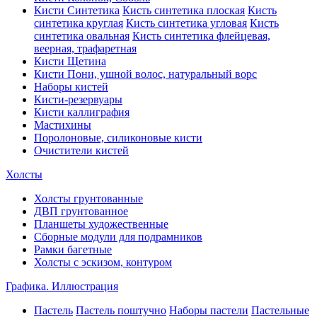
Кисти Синтетика
Кисть синтетика плоская
Кисть
синтетика круглая
Кисть синтетика угловая
Кисть
синтетика овальная
Кисть синтетика флейцевая,
веерная, трафаретная
Кисти Щетина
Кисти Пони, ушной волос, натуральный ворс
Наборы кистей
Кисти-резервуары
Кисти каллиграфия
Мастихины
Поролоновые, силиконовые кисти
Очистители кистей
Холсты
Холсты грунтованные
ДВП грунтованное
Планшеты художественные
Сборные модули для подрамников
Рамки багетные
Холсты c эскизом, контуром
Графика. Иллюстрация
Пастель
Пастель поштучно
Наборы пастели
Пастельные