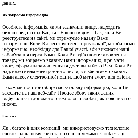
даних.
Як збираємо інформацію
Особиста інформація, як ми зазначили вище, надходить
безпосередньо від Вас, та з Вашого відома. Так, коли Ви
реєструєтеся на сайті, ми отримуємо надану Вами
інформацію. Коли Ви реєструєтеся в промо-акції, ми збираємо
інформацію, необхідну для Вашої участі, аби виконати наші
зобов'язання перед Вами. Коли Ви здійснюєте замовлення
товару, ми збираємо вказану Вами інформацію, щоб мати
змогу оформити замовлення та доставити його Вам. Коли Ви
надсилаєте нам електронного листа, ми зберігаємо вказану
Вами адресу електронної пошти, щоб мати змогу відповісти.
Також ми постійно збираємо загальну інформацію, коли Ви
заходите на наш веб-сайт. Процес збору таких даних
відбувається з допомогою технологій cookies, як пояснюється
нижче.
Cookies
Як і багато інших компаній, ми використовуємо технологію
cookies на нашому сайті та поза його межами. Cookies - це