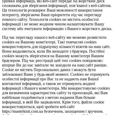
уривки інформації, які веб-сайт передає на жорсткий диск
споживача для зберігання інформації, пов’язаної з веб-сайтом.
Ця технологія розширює Ваші можливості використання
інтернету, зберігаючи Ваші пріоритети під час перегляду
певного сайту. Технологія cookies не містить особистої
інформації і не може жодним чином налаштовувати Вашу
систему або зчитувати інформацію з Вашого жорсткого диска.
Під час перегляду нашого веб-сайту ми можемо розмістити
cookies на Вашому комп'ютері. Такі тимчасові cookies
використовують для підрахунку кількості візитів на наш сайт.
Вони видаляються, коли Ви виходите з браузера. Постійні
cookies можуть зберігатися на Вашому комп'ютері Вашим
браузером. Під час реєстрації цей тип cookies повідомляє:
вперше Ви до нас завітали чи заходили на наш сайт раніше.
Cookie не містять Персональних даних і можуть бути
заблоковані Вами у будь-який момент. Сookies не отримують
особистої інформації про Вас та не надають нам Вашої
контактної інформації, а також не отримують жодної
інформації з Вашого комп'ютера. Ми використовуємо cookies
для визначення характеристик сайту та пропозицій, які Вам
найбільше подобаються з метою надання Вам більше
інформації, в якій Ви зацікавлені. Крім того, файли cookie
використовуються, щоб зробити веб-сайт
https://masterkisti.com.ua безпечним, захищеним і зручним.