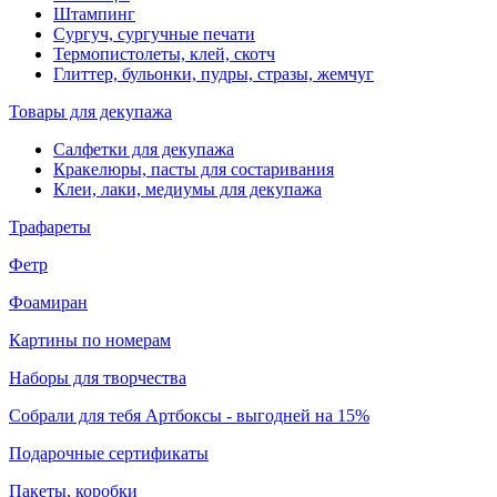
Штампинг
Сургуч, сургучные печати
Термопистолеты, клей, скотч
Глиттер, бульонки, пудры, стразы, жемчуг
Товары для декупажа
Салфетки для декупажа
Кракелюры, пасты для состаривания
Клеи, лаки, медиумы для декупажа
Трафареты
Фетр
Фоамиран
Картины по номерам
Наборы для творчества
Собрали для тебя Артбоксы - выгодней на 15%
Подарочные сертификаты
Пакеты, коробки