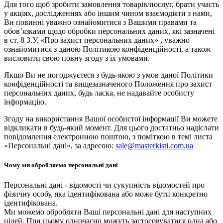
Для того щоб зробити замовлення товарів/послуг, брати участь
у акціях, дослідженнях або іншим чином взаємодіяти з нами,
Ви повинні уважно ознайомитися з Вашими правами та
обов’язками щодо обробки персональних даних, які зазначені
в ст. 8 З.У. «Про захист персональних даних» , уважно
ознайомитися з даною Політикою конфіденційності, а також
висловити свою повну згоду з їх умовами.
Якщо Ви не погоджуєтеся з будь-якою з умов даної Політики
конфіденційності та вищезазначеного Положення про захист
персональних даних, будь ласка, не надавайте особисту
інформацію.
Згоду на використання Вашої особистої інформації Ви можете
відкликати в будь-який момент. Для цього достатньо надіслати
повідомлення електронною поштою, з поміткою в темі листа
«Персональні дані», за адресою:
sale@masterkisti.com.ua
Чому ми обробляємо персональні дані
Персональні дані - відомості чи сукупність відомостей про
фізичну особу, яка ідентифікована або може бути конкретно
ідентифікована.
Ми можемо обробляти Ваші персональні дані для наступних
цілей. При цьому одночасно можуть застосовуватися одна або