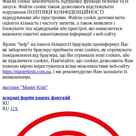
Файли cookie забезпечують підтримку функцій безпеки та їх
запуск. Файли cookie також дозволяють відстежувати
порушення ПОЛІТИКИ КОНФІДЕНЦІЙНОСТІ
відвідувачами або пристроями. Файли cookie допомагають
оцінити кількість і частоту запитів, а також виявляти і
блокувати тих відвідувачів або пристрої, які намагаються
виконати пакетні завантаження інформації з веб-сайту.
Ярлик "help" на панелі більшості браузерів проінформує Вас
як заборонити браузеру приймати нові cookies, як отримувати
повідомлення від браузера, що Ви отримали нові cookies, або
як відключити cookies. Пам'ятайте, що cookies дозволяють Вам
повною мірою користуватися всіма можливостями веб-сайту
https://masterkisti.com.ua
, і ми рекомендуємо Вам залишати їх
ввімкненими.
магазин "Master Kisti"
яскраві фарби ваших фантазій
RU
RU
UA