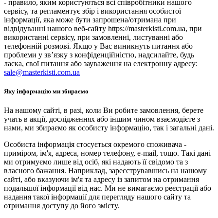
- правило, яким користуються всі співробітники нашого
сервісу, та регламентує збір і використання особистої
інформації, яка може бути запрошена/отримана при
відвідуванні нашого веб-сайту https://masterkisti.com.ua, при
використанні сервісу, при замовленні, листуванні або
телефонній розмові. Якщо у Вас виникнуть питання або
проблеми у зв’язку з конфіденційністю, надсилайте, будь
ласка, свої питання або зауваження на електронну адресу:
sale@masterkisti.com.ua
Яку інформацію ми збираємо
На нашому сайті, в разі, коли Ви робите замовлення, берете
учать в акції, дослідженнях або іншим чином взаємодієте з
нами, ми збираємо як особисту інформацію, так і загальні дані.
Особиста інформація стосується окремого споживача -
приміром, ім'я, адреса, номер телефону, e-mail, тощо. Такі дані
ми отримуємо лише від осіб, які надають її свідомо та з
власного бажання. Наприклад, зареєструвавшись на нашому
сайті, або вказуючи ім'я та адресу із запитом на отримання
подальшої інформації від нас. Ми не вимагаємо реєстрації або
надання такої інформації для перегляду нашого сайту та
отримання доступу до його змісту.