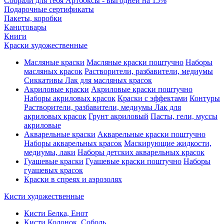
Собрали для тебя Артбоксы - выгодней на 15%
Подарочные сертификаты
Пакеты, коробки
Канцтовары
Книги
Краски художественные
Масляные краски
Масляные краски поштучно
Наборы
масляных красок
Растворители, разбавители, медиумы
Сиккативы
Лак для масляных красок
Акриловые краски
Акриловые краски поштучно
Наборы акриловых красок
Краски с эффектами
Контуры
Растворители, разбавители, медиумы
Лак для
акриловых красок
Грунт акриловый
Пасты, гели, муссы
акриловые
Акварельные краски
Акварельные краски поштучно
Наборы акварельных красок
Маскирующие жидкости,
медиумы, лаки
Наборы детских акварельных красок
Гуашевые краски
Гуашевые краски поштучно
Наборы
гуашевых красок
Краски в спреях и аэрозолях
Кисти художественные
Кисти Белка, Енот
Кисти Колонок, Соболь