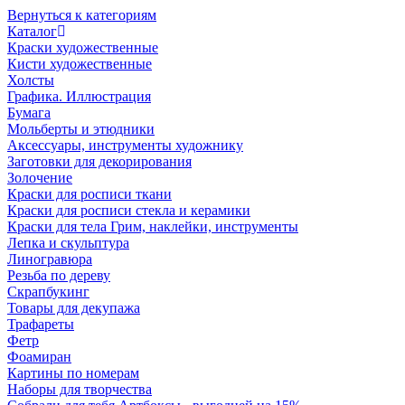
Вернуться к категориям
Каталог
Краски художественные
Кисти художественные
Холсты
Графика. Иллюстрация
Бумага
Мольберты и этюдники
Аксессуары, инструменты художнику
Заготовки для декорирования
Золочение
Краски для росписи ткани
Краски для росписи стекла и керамики
Краски для тела Грим, наклейки, инструменты
Лепка и скульптура
Линогравюра
Резьба по дереву
Скрапбукинг
Товары для декупажа
Трафареты
Фетр
Фоамиран
Картины по номерам
Наборы для творчества