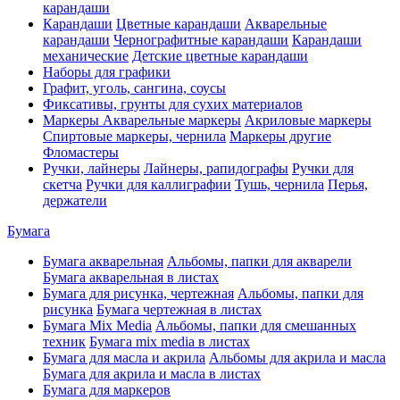
карандаши
Карандаши
Цветные карандаши
Акварельные
карандаши
Чернографитные карандаши
Карандаши
механические
Детские цветные карандаши
Наборы для графики
Графит, уголь, сангина, соусы
Фиксативы, грунты для сухих материалов
Маркеры
Акварельные маркеры
Акриловые маркеры
Спиртовые маркеры, чернила
Маркеры другие
Фломастеры
Ручки, лайнеры
Лайнеры, рапидографы
Ручки для
скетча
Ручки для каллиграфии
Тушь, чернила
Перья,
держатели
Бумага
Бумага акварельная
Альбомы, папки для акварели
Бумага акварельная в листах
Бумага для рисунка, чертежная
Альбомы, папки для
рисунка
Бумага чертежная в листах
Бумага Mix Media
Альбомы, папки для смешанных
техник
Бумага mix media в листах
Бумага для масла и акрила
Альбомы для акрила и масла
Бумага для акрила и масла в листах
Бумага для маркеров