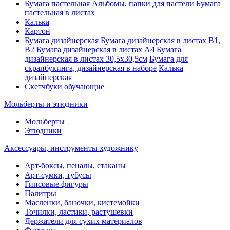
Бумага пастельная
Альбомы, папки для пастели
Бумага
пастельная в листах
Калька
Картон
Бумага дизайнерская
Бумага дизайнерская в листах В1,
В2
Бумага дизайнерская в листах А4
Бумага
дизайнерская в листах 30,5х30,5см
Бумага для
скрапбукинга, дизайнерская в наборе
Калька
дизайнерская
Скетчбуки обучающие
Мольберты и этюдники
Мольберты
Этюдники
Аксессуары, инструменты художнику
Арт-боксы, пеналы, стаканы
Арт-сумки, тубусы
Гипсовые фигуры
Палитры
Масленки, баночки, кистемойки
Точилки, ластики, растушевки
Держатели для сухих материалов