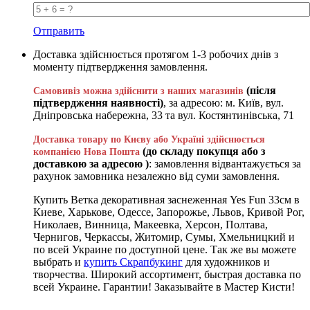
Отправить
Доставка здійснюється протягом 1-3 робочих днів з
моменту підтвердження замовлення.
(після
Самовивіз можна здійснити з наших магазинів
підтвердження наявності)
, за адресою: м. Київ, вул.
Дніпровська набережна, 33 та вул. Костянтинівська, 71
Доставка товару по Києву або Україні здійснюється
(до складу покупця або з
компанією Нова Пошта
доставкою за адресою )
: замовлення відвантажується за
рахунок замовника незалежно від суми замовлення.
Купить Ветка декоративная заснеженная Yes Fun 33см в
Киеве, Харькове, Одессе, Запорожье, Львов, Кривой Рог,
Николаев, Винница, Макеевка, Херсон, Полтава,
Чернигов, Черкассы, Житомир, Сумы, Хмельницкий и
по всей Украине по доступной цене. Так же вы можете
выбрать и
купить Скрапбукинг
для художников и
творчества. Широкий ассортимент, быстрая доставка по
всей Украине. Гарантии! Заказывайте в Мастер Кисти!