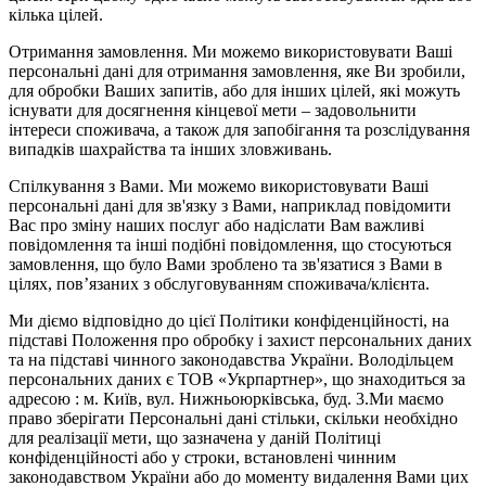
кілька цілей.
Отримання замовлення. Ми можемо використовувати Ваші
персональні дані для отримання замовлення, яке Ви зробили,
для обробки Ваших запитів, або для інших цілей, які можуть
існувати для досягнення кінцевої мети – задовольнити
інтереси споживача, а також для запобігання та розслідування
випадків шахрайства та інших зловживань.
Спілкування з Вами. Ми можемо використовувати Ваші
персональні дані для зв'язку з Вами, наприклад повідомити
Вас про зміну наших послуг або надіслати Вам важливі
повідомлення та інші подібні повідомлення, що стосуються
замовлення, що було Вами зроблено та зв'язатися з Вами в
цілях, пов’язаних з обслуговуванням споживача/клієнта.
Ми діємо відповідно до цієї Політики конфіденційності, на
підставі Положення про обробку і захист персональних даних
та на підставі чинного законодавства України. Володільцем
персональних даних є ТОВ «Укрпартнер», що знаходиться за
адресою : м. Київ, вул. Нижньоюркiвська, буд. 3.Ми маємо
право зберігати Персональні дані стільки, скільки необхідно
для реалізації мети, що зазначена у даній Політиці
конфіденційності або у строки, встановлені чинним
законодавством України або до моменту видалення Вами цих