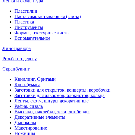
Лепка и скульптура
Пластилин
Паста самозастывающая (глина)
Пластика
Инструменты
Формы, текстурные листы
Вспомагательное
Линогравюра
Резьба по дереву
Скрапбукинг
Квиллинг. Оригами
Креп-бумага
Заготовки для открыток, конверты, коробочки
Заготовки для альбомов, блокнотов, кольца
Ленты, скотч, шнуры декоративные
Рафия, сизаль
Высечки, наклейки, теги, чипборды
Декоративные элементы
Дыроколы
Макетирование
Ножницы