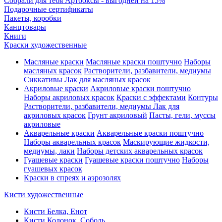
Собрали для тебя Артбоксы - выгодней на 15%
Подарочные сертификаты
Пакеты, коробки
Канцтовары
Книги
Краски художественные
Масляные краски
Масляные краски поштучно
Наборы
масляных красок
Растворители, разбавители, медиумы
Сиккативы
Лак для масляных красок
Акриловые краски
Акриловые краски поштучно
Наборы акриловых красок
Краски с эффектами
Контуры
Растворители, разбавители, медиумы
Лак для
акриловых красок
Грунт акриловый
Пасты, гели, муссы
акриловые
Акварельные краски
Акварельные краски поштучно
Наборы акварельных красок
Маскирующие жидкости,
медиумы, лаки
Наборы детских акварельных красок
Гуашевые краски
Гуашевые краски поштучно
Наборы
гуашевых красок
Краски в спреях и аэрозолях
Кисти художественные
Кисти Белка, Енот
Кисти Колонок, Соболь