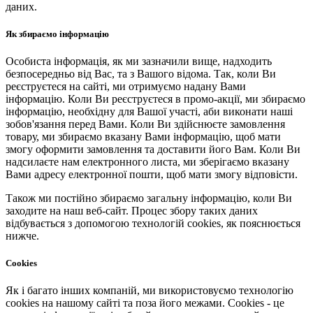
даних.
Як збираємо інформацію
Особиста інформація, як ми зазначили вище, надходить
безпосередньо від Вас, та з Вашого відома. Так, коли Ви
реєструєтеся на сайті, ми отримуємо надану Вами
інформацію. Коли Ви реєструєтеся в промо-акції, ми збираємо
інформацію, необхідну для Вашої участі, аби виконати наші
зобов'язання перед Вами. Коли Ви здійснюєте замовлення
товару, ми збираємо вказану Вами інформацію, щоб мати
змогу оформити замовлення та доставити його Вам. Коли Ви
надсилаєте нам електронного листа, ми зберігаємо вказану
Вами адресу електронної пошти, щоб мати змогу відповісти.
Також ми постійно збираємо загальну інформацію, коли Ви
заходите на наш веб-сайт. Процес збору таких даних
відбувається з допомогою технологій cookies, як пояснюється
нижче.
Cookies
Як і багато інших компаній, ми використовуємо технологію
cookies на нашому сайті та поза його межами. Cookies - це