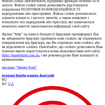
Файли cookie забезпечують підтримку функцій безпеки та їх
запуск. Файли cookie також дозволяють відстежувати
порушення ПОЛІТИКИ КОНФІДЕНЦІЙНОСТІ
відвідувачами або пристроями. Файли cookie допомагають
оцінити кількість і частоту запитів, а також виявляти і
блокувати тих відвідувачів або пристрої, які намагаються
виконати пакетні завантаження інформації з веб-сайту.
Ярлик "help" на панелі більшості браузерів проінформує Вас
як заборонити браузеру приймати нові cookies, як отримувати
повідомлення від браузера, що Ви отримали нові cookies, або
як відключити cookies. Пам'ятайте, що cookies дозволяють Вам
повною мірою користуватися всіма можливостями веб-сайту
https://masterkisti.com.ua
, і ми рекомендуємо Вам залишати їх
ввімкненими.
магазин "Master Kisti"
яскраві фарби ваших фантазій
RU
RU
UA