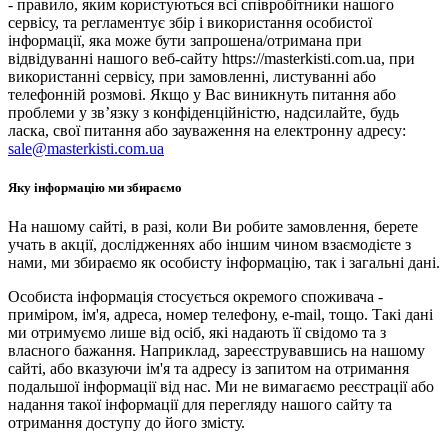
- правило, яким користуються всі співробітники нашого
сервісу, та регламентує збір і використання особистої
інформації, яка може бути запрошена/отримана при
відвідуванні нашого веб-сайту https://masterkisti.com.ua, при
використанні сервісу, при замовленні, листуванні або
телефонній розмові. Якщо у Вас виникнуть питання або
проблеми у зв’язку з конфіденційністю, надсилайте, будь
ласка, свої питання або зауваження на електронну адресу:
sale@masterkisti.com.ua
Яку інформацію ми збираємо
На нашому сайті, в разі, коли Ви робите замовлення, берете
учать в акції, дослідженнях або іншим чином взаємодієте з
нами, ми збираємо як особисту інформацію, так і загальні дані.
Особиста інформація стосується окремого споживача -
приміром, ім'я, адреса, номер телефону, e-mail, тощо. Такі дані
ми отримуємо лише від осіб, які надають її свідомо та з
власного бажання. Наприклад, зареєструвавшись на нашому
сайті, або вказуючи ім'я та адресу із запитом на отримання
подальшої інформації від нас. Ми не вимагаємо реєстрації або
надання такої інформації для перегляду нашого сайту та
отримання доступу до його змісту.