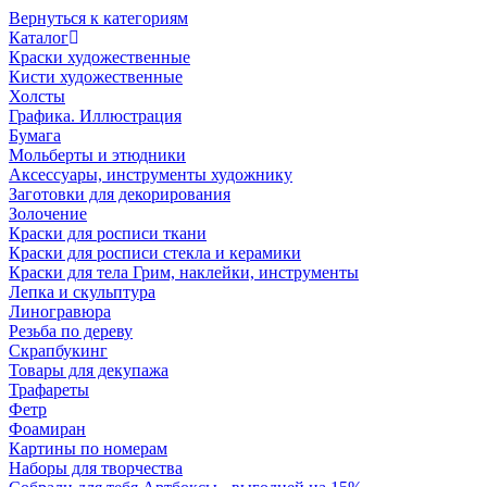
Вернуться к категориям
Каталог
Краски художественные
Кисти художественные
Холсты
Графика. Иллюстрация
Бумага
Мольберты и этюдники
Аксессуары, инструменты художнику
Заготовки для декорирования
Золочение
Краски для росписи ткани
Краски для росписи стекла и керамики
Краски для тела Грим, наклейки, инструменты
Лепка и скульптура
Линогравюра
Резьба по дереву
Скрапбукинг
Товары для декупажа
Трафареты
Фетр
Фоамиран
Картины по номерам
Наборы для творчества