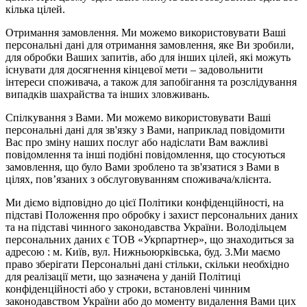
кілька цілей.
Отримання замовлення. Ми можемо використовувати Ваші
персональні дані для отримання замовлення, яке Ви зробили,
для обробки Ваших запитів, або для інших цілей, які можуть
існувати для досягнення кінцевої мети – задовольнити
інтереси споживача, а також для запобігання та розслідування
випадків шахрайства та інших зловживань.
Спілкування з Вами. Ми можемо використовувати Ваші
персональні дані для зв'язку з Вами, наприклад повідомити
Вас про зміну наших послуг або надіслати Вам важливі
повідомлення та інші подібні повідомлення, що стосуються
замовлення, що було Вами зроблено та зв'язатися з Вами в
цілях, пов’язаних з обслуговуванням споживача/клієнта.
Ми діємо відповідно до цієї Політики конфіденційності, на
підставі Положення про обробку і захист персональних даних
та на підставі чинного законодавства України. Володільцем
персональних даних є ТОВ «Укрпартнер», що знаходиться за
адресою : м. Київ, вул. Нижньоюркiвська, буд. 3.Ми маємо
право зберігати Персональні дані стільки, скільки необхідно
для реалізації мети, що зазначена у даній Політиці
конфіденційності або у строки, встановлені чинним
законодавством України або до моменту видалення Вами цих