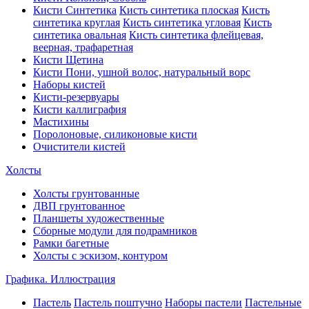
Кисти Синтетика
Кисть синтетика плоская
Кисть
синтетика круглая
Кисть синтетика угловая
Кисть
синтетика овальная
Кисть синтетика флейцевая,
веерная, трафаретная
Кисти Щетина
Кисти Пони, ушной волос, натуральный ворс
Наборы кистей
Кисти-резервуары
Кисти каллиграфия
Мастихины
Поролоновые, силиконовые кисти
Очистители кистей
Холсты
Холсты грунтованные
ДВП грунтованное
Планшеты художественные
Сборные модули для подрамников
Рамки багетные
Холсты c эскизом, контуром
Графика. Иллюстрация
Пастель
Пастель поштучно
Наборы пастели
Пастельные