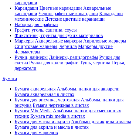
карандаши
Карандаши
Цветные карандаши
Акварельные
карандаши
Чернографитные карандаши
Карандаши
механические
Детские цветные карандаши
Наборы для графики
Графит, уголь, сангина, соусы
Фиксативы, грунты для сухих материалов
Маркеры
Акварельные маркеры
Акриловые маркеры
Спиртовые маркеры, чернила
Маркеры другие
Фломастеры
Ручки, лайнеры
Лайнеры, рапидографы
Ручки для
скетча
Ручки для каллиграфии
Тушь, чернила
Перья,
держатели
Бумага
Бумага акварельная
Альбомы, папки для акварели
Бумага акварельная в листах
Бумага для рисунка, чертежная
Альбомы, папки для
рисунка
Бумага чертежная в листах
Бумага Mix Media
Альбомы, папки для смешанных
техник
Бумага mix media в листах
Бумага для масла и акрила
Альбомы для акрила и масла
Бумага для акрила и масла в листах
Бумага для маркеров