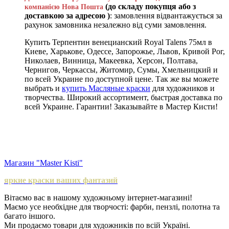
(до складу покупця або з
компанією Нова Пошта
доставкою за адресою )
: замовлення відвантажується за
рахунок замовника незалежно від суми замовлення.
Купить Терпентин венецианский Royal Talens 75мл в
Киеве, Харькове, Одессе, Запорожье, Львов, Кривой Рог,
Николаев, Винница, Макеевка, Херсон, Полтава,
Чернигов, Черкассы, Житомир, Сумы, Хмельницкий и
по всей Украине по доступной цене. Так же вы можете
выбрать и
купить Масляные краски
для художников и
творчества. Широкий ассортимент, быстрая доставка по
всей Украине. Гарантии! Заказывайте в Мастер Кисти!
Магазин "Master Kisti"
яркие краски ваших фантазий
Вітаємо вас в нашому художньому інтернет-магазині!
Маємо усе необхідне для творчості: фарби, пензлі, полотна та
багато іншого.
Ми продаємо товари для художників по всій Україні.