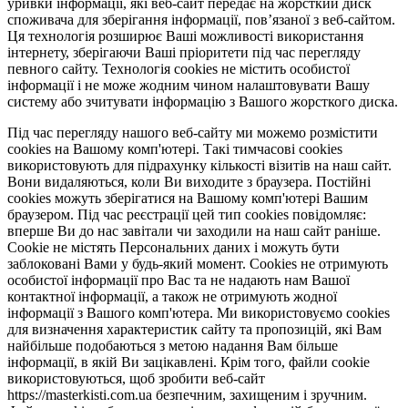
уривки інформації, які веб-сайт передає на жорсткий диск
споживача для зберігання інформації, пов’язаної з веб-сайтом.
Ця технологія розширює Ваші можливості використання
інтернету, зберігаючи Ваші пріоритети під час перегляду
певного сайту. Технологія cookies не містить особистої
інформації і не може жодним чином налаштовувати Вашу
систему або зчитувати інформацію з Вашого жорсткого диска.
Під час перегляду нашого веб-сайту ми можемо розмістити
cookies на Вашому комп'ютері. Такі тимчасові cookies
використовують для підрахунку кількості візитів на наш сайт.
Вони видаляються, коли Ви виходите з браузера. Постійні
cookies можуть зберігатися на Вашому комп'ютері Вашим
браузером. Під час реєстрації цей тип cookies повідомляє:
вперше Ви до нас завітали чи заходили на наш сайт раніше.
Cookie не містять Персональних даних і можуть бути
заблоковані Вами у будь-який момент. Сookies не отримують
особистої інформації про Вас та не надають нам Вашої
контактної інформації, а також не отримують жодної
інформації з Вашого комп'ютера. Ми використовуємо cookies
для визначення характеристик сайту та пропозицій, які Вам
найбільше подобаються з метою надання Вам більше
інформації, в якій Ви зацікавлені. Крім того, файли cookie
використовуються, щоб зробити веб-сайт
https://masterkisti.com.ua безпечним, захищеним і зручним.