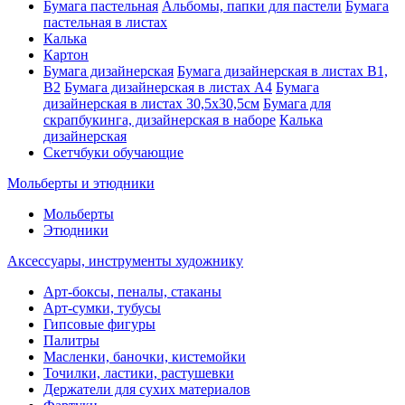
Бумага пастельная
Альбомы, папки для пастели
Бумага
пастельная в листах
Калька
Картон
Бумага дизайнерская
Бумага дизайнерская в листах В1,
В2
Бумага дизайнерская в листах А4
Бумага
дизайнерская в листах 30,5х30,5см
Бумага для
скрапбукинга, дизайнерская в наборе
Калька
дизайнерская
Скетчбуки обучающие
Мольберты и этюдники
Мольберты
Этюдники
Аксессуары, инструменты художнику
Арт-боксы, пеналы, стаканы
Арт-сумки, тубусы
Гипсовые фигуры
Палитры
Масленки, баночки, кистемойки
Точилки, ластики, растушевки
Держатели для сухих материалов