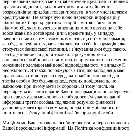
персональних даних з метою забезпечення реалізації цивільно-
правових відносин, надання/отримання та здійснення
розрахунків за придбані товари/послуги, в тому числі шляхом
кредитування. Не заперечую щодо перевірки інформації у
відповідних бюро кредитних історій з метою з’ясування
відомостей, які стосуються виконання мною взятих на себе
зобов’язань по договорам (в т.ч. кредитним), у випадку
наявності таких, тим самим розуміючи, що об’єм інформації,
яка буде перевірятися, може включати в себе інформацію, яка
стосується банківської таємниці, і з’ясування якої буде такою,
яка буде повною та достатньою для розуміння мого
соціального, майнового стану, платоспроможності та несення
можливої подальшої майнової відповідальності, у випадку її
необхідності. Я також погоджуюсь з тим, що володілець має
право надавати доступ та передавати мої персональні дані
третім особам без будь-яких додаткових повідомлень, не
змінюючи при цьому мети їх обробки. В тому числі, на
перевірку зазначеної в даній Заявці інформації та не заперечую
про передачу для можливого необхідного з'ясування даної
інформації третім особам, під якими розумію: фінансові
установи, колекторські компанії, оператори мобільного та
поштового зв’язку, інші фізичні та/або юридичні особи.
Ми цінуємо Ваше право на особисте життя та нерозголошення
Вашої персональної інформації. Ця Політика конфіденційності