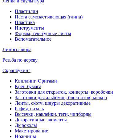
Лепка и скульптура
Пластилин
Паста самозастывающая (глина)
Пластика
Инструменты
Формы, текстурные листы
Вспомагательное
Линогравюра
Резьба по дереву
Скрапбукинг
Квиллинг. Оригами
Креп-бумага
Заготовки для открыток, конверты, коробочки
Заготовки для альбомов, блокнотов, кольца
Ленты, скотч, шнуры декоративные
Рафия, сизаль
Высечки, наклейки, теги, чипборды
Декоративные элементы
Дыроколы
Макетирование
Ножницы