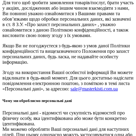
Для того щоб зробити замовлення товарів/послуг, брати участь
у акціях, дослідженнях або іншим чином взаємодіяти з нами,
Ви повинні уважно ознайомитися з Вашими правами та
обов’язками щодо обробки персональних даних, які зазначені
в ст. 8 З.У. «Про захист персональних даних» , уважно
ознайомитися з даною Політикою конфіденційності, а також
висловити свою повну згоду з їх умовами.
Якщо Ви не погоджуєтеся з будь-якою з умов даної Політики
конфіденційності та вищезазначеного Положення про захист
персональних даних, будь ласка, не надавайте особисту
інформацію.
Згоду на використання Вашої особистої інформації Ви можете
відкликати в будь-який момент. Для цього достатньо надіслати
повідомлення електронною поштою, з поміткою в темі листа
«Персональні дані», за адресою:
sale@masterkisti.com.ua
Чому ми обробляємо персональні дані
Персональні дані - відомості чи сукупність відомостей про
фізичну особу, яка ідентифікована або може бути конкретно
ідентифікована.
Ми можемо обробляти Ваші персональні дані для наступних
цілей. При цьому одночасно можуть застосовуватися одна або