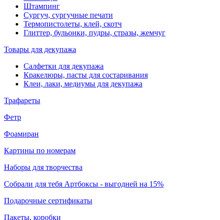
Штампинг
Сургуч, сургучные печати
Термопистолеты, клей, скотч
Глиттер, бульонки, пудры, стразы, жемчуг
Товары для декупажа
Салфетки для декупажа
Кракелюры, пасты для состаривания
Клеи, лаки, медиумы для декупажа
Трафареты
Фетр
Фоамиран
Картины по номерам
Наборы для творчества
Собрали для тебя Артбоксы - выгодней на 15%
Подарочные сертификаты
Пакеты, коробки