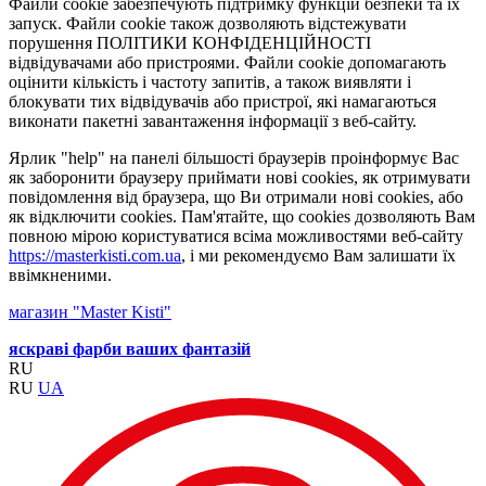
Файли cookie забезпечують підтримку функцій безпеки та їх
запуск. Файли cookie також дозволяють відстежувати
порушення ПОЛІТИКИ КОНФІДЕНЦІЙНОСТІ
відвідувачами або пристроями. Файли cookie допомагають
оцінити кількість і частоту запитів, а також виявляти і
блокувати тих відвідувачів або пристрої, які намагаються
виконати пакетні завантаження інформації з веб-сайту.
Ярлик "help" на панелі більшості браузерів проінформує Вас
як заборонити браузеру приймати нові cookies, як отримувати
повідомлення від браузера, що Ви отримали нові cookies, або
як відключити cookies. Пам'ятайте, що cookies дозволяють Вам
повною мірою користуватися всіма можливостями веб-сайту
https://masterkisti.com.ua
, і ми рекомендуємо Вам залишати їх
ввімкненими.
магазин "Master Kisti"
яскраві фарби ваших фантазій
RU
RU
UA