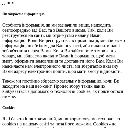
даних.
Як збираємо інформацію
Особиста інформація, як ми зазначили вище, надходить
безпосередньо від Вас, та з Вашого відома. Так, коли Ви
реєструєтеся на сайті, ми отримуємо надану Вами
інформацію. Коли Ви реєструєтеся в промо-акції, ми збираємо
інформацію, необхідну для Вашої участі, аби виконати наші
зобов'язання перед Вами. Коли Ви здійснюєте замовлення
товару, ми збираємо вказану Вами інформацію, щоб мати
змогу оформити замовлення та доставити його Вам. Коли Ви
надсилаєте нам електронного листа, ми зберігаємо вказану
Вами адресу електронної пошти, щоб мати змогу відповісти.
Також ми постійно збираємо загальну інформацію, коли Ви
заходите на наш веб-сайт. Процес збору таких даних
відбувається з допомогою технологій cookies, як пояснюється
нижче.
Cookies
Як і багато інших компаній, ми використовуємо технологію
cookies на нашому сайті та поза його межами. Cookies - це