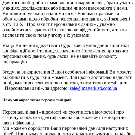
Для того щоб зробити замовлення товарів/послуг, брати участь
у акціях, дослідженнях або іншим чином взаємодіяти з нами,
Ви повинні уважно ознайомитися з Вашими правами та
обов’язками щодо обробки персональних даних, які зазначені
в ст. 8 З.У. «Про захист персональних даних» , уважно
ознайомитися з даною Політикою конфіденційності, а також
висловити свою повну згоду з їх умовами.
Якщо Ви не погоджуєтеся з будь-якою з умов даної Політики
конфіденційності та вищезазначеного Положення про захист
персональних даних, будь ласка, не надавайте особисту
інформацію.
Згоду на використання Вашої особистої інформації Ви можете
відкликати в будь-який момент. Для цього достатньо надіслати
повідомлення електронною поштою, з поміткою в темі листа
«Персональні дані», за адресою:
sale@masterkisti.com.ua
Чому ми обробляємо персональні дані
Персональні дані - відомості чи сукупність відомостей про
фізичну особу, яка ідентифікована або може бути конкретно
ідентифікована.
Ми можемо обробляти Ваші персональні дані для наступних
цілей. При цьому одночасно можуть застосовуватися одна або