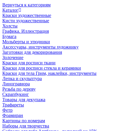
Вернуться к категориям
Каталог
Краски художественные
Кисти художественные
Холсты
Графика. Иллюстрация
Бумага
Мольберты и этюдники
Аксессуары, инструменты художнику
Заготовки для декорирования
Золочение
Краски для росписи ткани
Краски для росписи стекла и керамики
Краски для тела Грим, наклейки, инструменты
Лепка и скульптура
Линогравюра
Резьба по дереву
Скрапбукинг
Товары для декупажа
Трафареты
Фетр
Фоамиран
Картины по номерам
Наборы для творчества