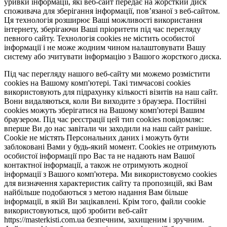
уривки інформації, які веб-сайт передає на жорсткий диск
споживача для зберігання інформації, пов’язаної з веб-сайтом.
Ця технологія розширює Ваші можливості використання
інтернету, зберігаючи Ваші пріоритети під час перегляду
певного сайту. Технологія cookies не містить особистої
інформації і не може жодним чином налаштовувати Вашу
систему або зчитувати інформацію з Вашого жорсткого диска.
Під час перегляду нашого веб-сайту ми можемо розмістити
cookies на Вашому комп'ютері. Такі тимчасові cookies
використовують для підрахунку кількості візитів на наш сайт.
Вони видаляються, коли Ви виходите з браузера. Постійні
cookies можуть зберігатися на Вашому комп'ютері Вашим
браузером. Під час реєстрації цей тип cookies повідомляє:
вперше Ви до нас завітали чи заходили на наш сайт раніше.
Cookie не містять Персональних даних і можуть бути
заблоковані Вами у будь-який момент. Сookies не отримують
особистої інформації про Вас та не надають нам Вашої
контактної інформації, а також не отримують жодної
інформації з Вашого комп'ютера. Ми використовуємо cookies
для визначення характеристик сайту та пропозицій, які Вам
найбільше подобаються з метою надання Вам більше
інформації, в якій Ви зацікавлені. Крім того, файли cookie
використовуються, щоб зробити веб-сайт
https://masterkisti.com.ua безпечним, захищеним і зручним.