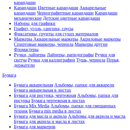
карандаши
Карандаши
Цветные карандаши
Акварельные
карандаши
Чернографитные карандаши
Карандаши
механические
Детские цветные карандаши
Наборы для графики
Графит, уголь, сангина, соусы
Фиксативы, грунты для сухих материалов
Маркеры
Акварельные маркеры
Акриловые маркеры
Спиртовые маркеры, чернила
Маркеры другие
Фломастеры
Ручки, лайнеры
Лайнеры, рапидографы
Ручки для
скетча
Ручки для каллиграфии
Тушь, чернила
Перья,
держатели
Бумага
Бумага акварельная
Альбомы, папки для акварели
Бумага акварельная в листах
Бумага для рисунка, чертежная
Альбомы, папки для
рисунка
Бумага чертежная в листах
Бумага Mix Media
Альбомы, папки для смешанных
техник
Бумага mix media в листах
Бумага для масла и акрила
Альбомы для акрила и масла
Бумага для акрила и масла в листах
Бумага для маркеров