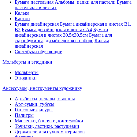
Бумага пастельная
Альбомы, папки для пастели
Бумага
пастельная в листах
Калька
Картон
Бумага дизайнерская
Бумага дизайнерская в листах В1,
В2
Бумага дизайнерская в листах А4
Бумага
дизайнерская в листах 30,5х30,5см
Бумага для
скрапбукинга, дизайнерская в наборе
Калька
дизайнерская
Скетчбуки обучающие
Мольберты и этюдники
Мольберты
Этюдники
Аксессуары, инструменты художнику
Арт-боксы, пеналы, стаканы
Арт-сумки, тубусы
Гипсовые фигуры
Палитры
Масленки, баночки, кистемойки
Точилки, ластики, растушевки
Держатели для сухих материалов