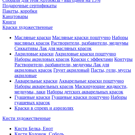
Собрали для тебя Артбоксы - выгодней на 15%
Подарочные сертификаты
Пакеты, коробки
Канцтовары
Книги
Краски художественные
Масляные краски
Масляные краски поштучно
Наборы
масляных красок
Растворители, разбавители, медиумы
Сиккативы
Лак для масляных красок
Акриловые краски
Акриловые краски поштучно
Наборы акриловых красок
Краски с эффектами
Контуры
Растворители, разбавители, медиумы
Лак для
акриловых красок
Грунт акриловый
Пасты, гели, муссы
акриловые
Акварельные краски
Акварельные краски поштучно
Наборы акварельных красок
Маскирующие жидкости,
медиумы, лаки
Наборы детских акварельных красок
Гуашевые краски
Гуашевые краски поштучно
Наборы
гуашевых красок
Краски в спреях и аэрозолях
Кисти художественные
Кисти Белка, Енот
Кисти Колонок, Соболь