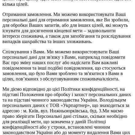
кілька цілей.
Отримання замовлення. Ми можемо використовувати Ваші
персональні дані для отримання замовлення, яке Ви зробили,
для обробки Ваших запитів, або для інших цілей, які можуть
існувати для досягнення кінцевої мети – задовольнити
інтереси споживача, а також для запобігання та розслідування
випадків шахрайства та інших зловживань.
Спілкування з Вами. Ми можемо використовувати Ваші
персональні дані для зв'язку з Вами, наприклад повідомити
Вас про зміну наших послуг або надіслати Вам важливі
повідомлення та інші подібні повідомлення, що стосуються
замовлення, що було Вами зроблено та зв'язатися з Вами в
цілях, пов’язаних з обслуговуванням споживача/клієнта.
Ми діємо відповідно до цієї Політики конфіденційності, на
підставі Положення про обробку і захист персональних даних
та на підставі чинного законодавства України. Володільцем
персональних даних є ТОВ «Укрпартнер», що знаходиться за
адресою : м. Київ, вул. Нижньоюркiвська, буд. 3.Ми маємо
право зберігати Персональні дані стільки, скільки необхідно
для реалізації мети, що зазначена у даній Політиці
конфіденційності або у строки, встановлені чинним
законодавством України або до моменту видалення Вами цих