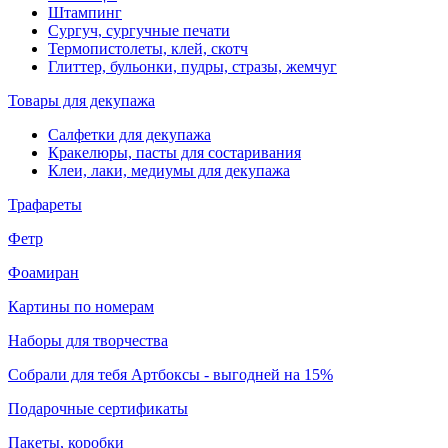
Штампинг
Сургуч, сургучные печати
Термопистолеты, клей, скотч
Глиттер, бульонки, пудры, стразы, жемчуг
Товары для декупажа
Салфетки для декупажа
Кракелюры, пасты для состаривания
Клеи, лаки, медиумы для декупажа
Трафареты
Фетр
Фоамиран
Картины по номерам
Наборы для творчества
Собрали для тебя Артбоксы - выгодней на 15%
Подарочные сертификаты
Пакеты, коробки