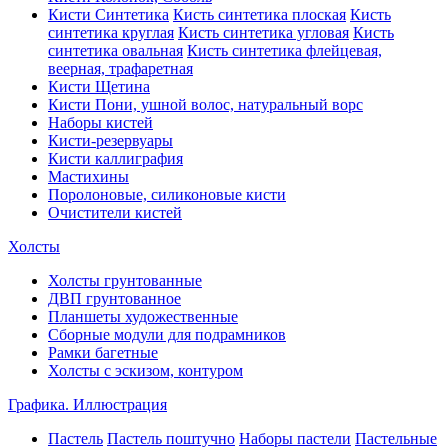
Кисти Синтетика
Кисть синтетика плоская
Кисть
синтетика круглая
Кисть синтетика угловая
Кисть
синтетика овальная
Кисть синтетика флейцевая,
веерная, трафаретная
Кисти Щетина
Кисти Пони, ушной волос, натуральный ворс
Наборы кистей
Кисти-резервуары
Кисти каллиграфия
Мастихины
Поролоновые, силиконовые кисти
Очистители кистей
Холсты
Холсты грунтованные
ДВП грунтованное
Планшеты художественные
Сборные модули для подрамников
Рамки багетные
Холсты c эскизом, контуром
Графика. Иллюстрация
Пастель
Пастель поштучно
Наборы пастели
Пастельные