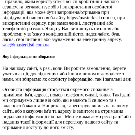
- правило, яким користуються всі співробітники нашого
сервісу, та регламентує збір і використання особистої
інформації, яка може бути запрошена/отримана при
відвідуванні нашого веб-сайту https://masterkisti.com.ua, при
використанні сервісу, при замовленні, листуванні або
телефонній розмові. Якщо у Вас виникнуть питання або
проблеми у зв’язку з конфіденційністю, надсилайте, будь
ласка, свої питання або зауваження на електронну адресу:
sale@masterkisti.com.ua
Яку інформацію ми збираємо
На нашому сайті, в разі, коли Ви робите замовлення, берете
учать в акції, дослідженнях або іншим чином взаємодієте з
нами, ми збираємо як особисту інформацію, так і загальні дані.
Особиста інформація стосується окремого споживача -
приміром, ім'я, адреса, номер телефону, e-mail, тощо. Такі дані
ми отримуємо лише від осіб, які надають її свідомо та з
власного бажання. Наприклад, зареєструвавшись на нашому
сайті, або вказуючи ім'я та адресу із запитом на отримання
подальшої інформації від нас. Ми не вимагаємо реєстрації або
надання такої інформації для перегляду нашого сайту та
отримання доступу до його змісту.