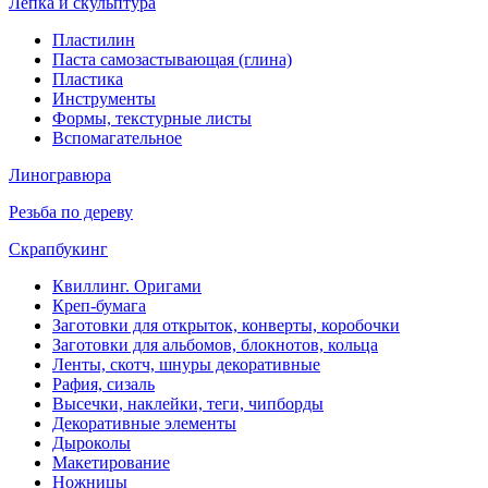
Лепка и скульптура
Пластилин
Паста самозастывающая (глина)
Пластика
Инструменты
Формы, текстурные листы
Вспомагательное
Линогравюра
Резьба по дереву
Скрапбукинг
Квиллинг. Оригами
Креп-бумага
Заготовки для открыток, конверты, коробочки
Заготовки для альбомов, блокнотов, кольца
Ленты, скотч, шнуры декоративные
Рафия, сизаль
Высечки, наклейки, теги, чипборды
Декоративные элементы
Дыроколы
Макетирование
Ножницы