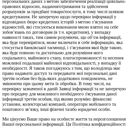
персональних даних з метою забезпечення реалізації цивільно-
правових відносин, надання/отримання та здійснення
розрахунків за придбані товари/послуги, в тому числі шляхом
кредитування. Не заперечую щодо перевірки інформації у
відповідних бюро кредитних історій з метою з’ясування
відомостей, які стосуються виконання мною взятих на себе
зобов’язань по договорам (в т.ч. кредитним), у випадку
наявності таких, тим самим розуміючи, що об’єм інформації,
яка буде перевірятися, може включати в себе інформацію, яка
стосується банківської таємниці, і з’ясування якої буде такою,
яка буде повною та достатньою для розуміння мого
соціального, майнового стану, платоспроможності та несення
можливої подальшої майнової відповідальності, у випадку її
необхідності. Я також погоджуюсь з тим, що володілець має
право надавати доступ та передавати мої персональні дані
третім особам без будь-яких додаткових повідомлень, не
змінюючи при цьому мети їх обробки. В тому числі, на
перевірку зазначеної в даній Заявці інформації та не заперечую
про передачу для можливого необхідного з'ясування даної
інформації третім особам, під якими розумію: фінансові
установи, колекторські компанії, оператори мобільного та
поштового зв’язку, інші фізичні та/або юридичні особи.
Ми цінуємо Ваше право на особисте життя та нерозголошення
Вашої персональної інформації. Ця Політика конфіденційності