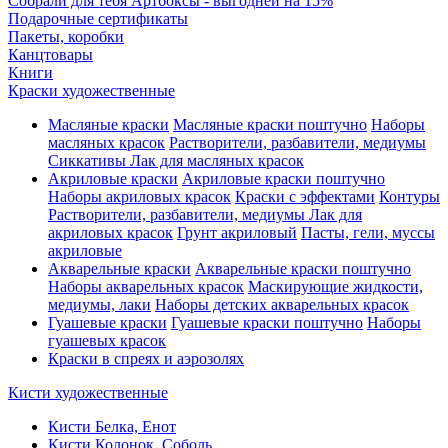
Собрали для тебя Артбоксы - выгодней на 15%
Подарочные сертификаты
Пакеты, коробки
Канцтовары
Книги
Краски художественные
Масляные краски
Масляные краски поштучно
Наборы
масляных красок
Растворители, разбавители, медиумы
Сиккативы
Лак для масляных красок
Акриловые краски
Акриловые краски поштучно
Наборы акриловых красок
Краски с эффектами
Контуры
Растворители, разбавители, медиумы
Лак для
акриловых красок
Грунт акриловый
Пасты, гели, муссы
акриловые
Акварельные краски
Акварельные краски поштучно
Наборы акварельных красок
Маскирующие жидкости,
медиумы, лаки
Наборы детских акварельных красок
Гуашевые краски
Гуашевые краски поштучно
Наборы
гуашевых красок
Краски в спреях и аэрозолях
Кисти художественные
Кисти Белка, Енот
Кисти Колонок, Соболь