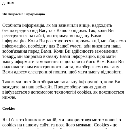
даних.
Як збираємо інформацію
Особиста інформація, як ми зазначили вище, надходить
безпосередньо від Вас, та з Вашого відома. Так, коли Ви
реєструєтеся на сайті, ми отримуємо надану Вами
інформацію. Коли Ви реєструєтеся в промо-акції, ми збираємо
інформацію, необхідну для Вашої участі, аби виконати наші
зобов'язання перед Вами. Коли Ви здійснюєте замовлення
товару, ми збираємо вказану Вами інформацію, щоб мати
змогу оформити замовлення та доставити його Вам. Коли Ви
надсилаєте нам електронного листа, ми зберігаємо вказану
Вами адресу електронної пошти, щоб мати змогу відповісти.
Також ми постійно збираємо загальну інформацію, коли Ви
заходите на наш веб-сайт. Процес збору таких даних
відбувається з допомогою технологій cookies, як пояснюється
нижче.
Cookies
Як і багато інших компаній, ми використовуємо технологію
cookies на нашому сайті та поза його межами. Cookies - це