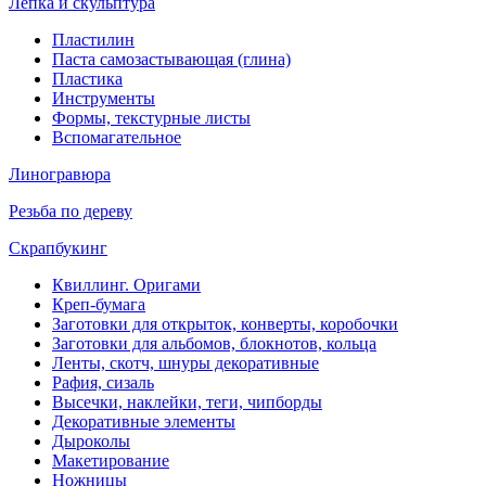
Лепка и скульптура
Пластилин
Паста самозастывающая (глина)
Пластика
Инструменты
Формы, текстурные листы
Вспомагательное
Линогравюра
Резьба по дереву
Скрапбукинг
Квиллинг. Оригами
Креп-бумага
Заготовки для открыток, конверты, коробочки
Заготовки для альбомов, блокнотов, кольца
Ленты, скотч, шнуры декоративные
Рафия, сизаль
Высечки, наклейки, теги, чипборды
Декоративные элементы
Дыроколы
Макетирование
Ножницы