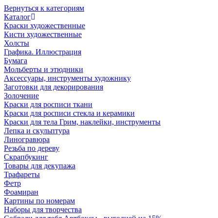
Вернуться к категориям
Каталог
Краски художественные
Кисти художественные
Холсты
Графика. Иллюстрация
Бумага
Мольберты и этюдники
Аксессуары, инструменты художнику
Заготовки для декорирования
Золочение
Краски для росписи ткани
Краски для росписи стекла и керамики
Краски для тела Грим, наклейки, инструменты
Лепка и скульптура
Линогравюра
Резьба по дереву
Скрапбукинг
Товары для декупажа
Трафареты
Фетр
Фоамиран
Картины по номерам
Наборы для творчества