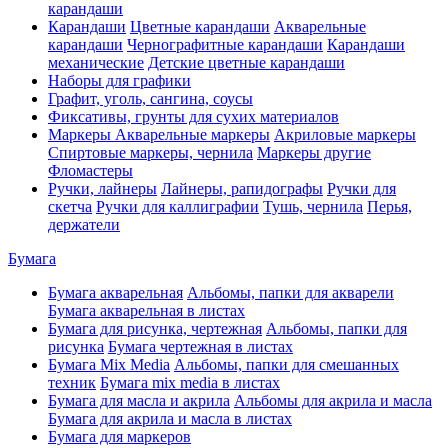
карандаши
Карандаши
Цветные карандаши
Акварельные
карандаши
Чернографитные карандаши
Карандаши
механические
Детские цветные карандаши
Наборы для графики
Графит, уголь, сангина, соусы
Фиксативы, грунты для сухих материалов
Маркеры
Акварельные маркеры
Акриловые маркеры
Спиртовые маркеры, чернила
Маркеры другие
Фломастеры
Ручки, лайнеры
Лайнеры, рапидографы
Ручки для
скетча
Ручки для каллиграфии
Тушь, чернила
Перья,
держатели
Бумага
Бумага акварельная
Альбомы, папки для акварели
Бумага акварельная в листах
Бумага для рисунка, чертежная
Альбомы, папки для
рисунка
Бумага чертежная в листах
Бумага Mix Media
Альбомы, папки для смешанных
техник
Бумага mix media в листах
Бумага для масла и акрила
Альбомы для акрила и масла
Бумага для акрила и масла в листах
Бумага для маркеров