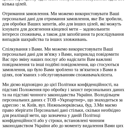
кілька цілей.
Отримання замовлення. Ми можемо використовувати Ваші
персональні дані для отримання замовлення, яке Ви зробили,
для обробки Ваших запитів, або для інших цілей, які можуть
існувати для досягнення кінцевої мети – задовольнити
інтереси споживача, а також для запобігання та розслідування
випадків шахрайства та інших зловживань.
Спілкування з Вами. Ми можемо використовувати Ваші
персональні дані для зв'язку з Вами, наприклад повідомити
Вас про зміну наших послуг або надіслати Вам важливі
повідомлення та інші подібні повідомлення, що стосуються
замовлення, що було Вами зроблено та зв'язатися з Вами в
цілях, пов’язаних з обслуговуванням споживача/клієнта.
Ми діємо відповідно до цієї Політики конфіденційності, на
підставі Положення про обробку і захист персональних даних
та на підставі чинного законодавства України. Володільцем
персональних даних є ТОВ «Укрпартнер», що знаходиться за
адресою : м. Київ, вул. Нижньоюркiвська, буд. 3.Ми маємо
право зберігати Персональні дані стільки, скільки необхідно
для реалізації мети, що зазначена у даній Політиці
конфіденційності або у строки, встановлені чинним
законодавством України або до моменту видалення Вами цих