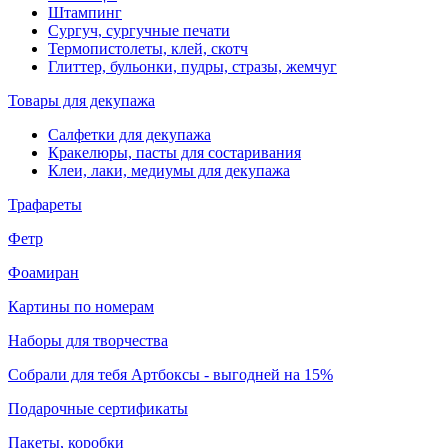
Штампинг
Сургуч, сургучные печати
Термопистолеты, клей, скотч
Глиттер, бульонки, пудры, стразы, жемчуг
Товары для декупажа
Салфетки для декупажа
Кракелюры, пасты для состаривания
Клеи, лаки, медиумы для декупажа
Трафареты
Фетр
Фоамиран
Картины по номерам
Наборы для творчества
Собрали для тебя Артбоксы - выгодней на 15%
Подарочные сертификаты
Пакеты, коробки