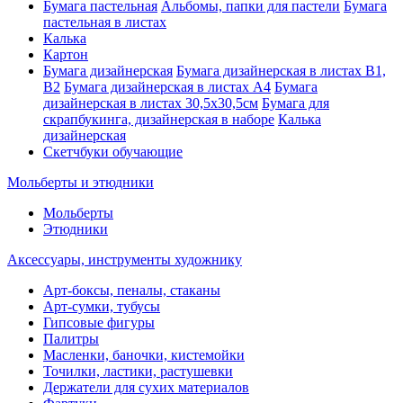
Бумага пастельная
Альбомы, папки для пастели
Бумага
пастельная в листах
Калька
Картон
Бумага дизайнерская
Бумага дизайнерская в листах В1,
В2
Бумага дизайнерская в листах А4
Бумага
дизайнерская в листах 30,5х30,5см
Бумага для
скрапбукинга, дизайнерская в наборе
Калька
дизайнерская
Скетчбуки обучающие
Мольберты и этюдники
Мольберты
Этюдники
Аксессуары, инструменты художнику
Арт-боксы, пеналы, стаканы
Арт-сумки, тубусы
Гипсовые фигуры
Палитры
Масленки, баночки, кистемойки
Точилки, ластики, растушевки
Держатели для сухих материалов