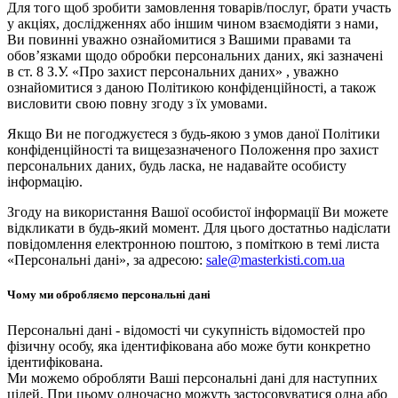
Для того щоб зробити замовлення товарів/послуг, брати участь
у акціях, дослідженнях або іншим чином взаємодіяти з нами,
Ви повинні уважно ознайомитися з Вашими правами та
обов’язками щодо обробки персональних даних, які зазначені
в ст. 8 З.У. «Про захист персональних даних» , уважно
ознайомитися з даною Політикою конфіденційності, а також
висловити свою повну згоду з їх умовами.
Якщо Ви не погоджуєтеся з будь-якою з умов даної Політики
конфіденційності та вищезазначеного Положення про захист
персональних даних, будь ласка, не надавайте особисту
інформацію.
Згоду на використання Вашої особистої інформації Ви можете
відкликати в будь-який момент. Для цього достатньо надіслати
повідомлення електронною поштою, з поміткою в темі листа
«Персональні дані», за адресою:
sale@masterkisti.com.ua
Чому ми обробляємо персональні дані
Персональні дані - відомості чи сукупність відомостей про
фізичну особу, яка ідентифікована або може бути конкретно
ідентифікована.
Ми можемо обробляти Ваші персональні дані для наступних
цілей. При цьому одночасно можуть застосовуватися одна або