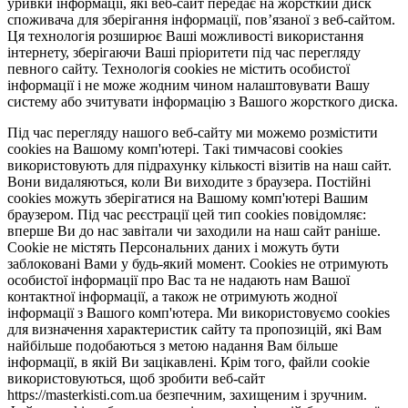
уривки інформації, які веб-сайт передає на жорсткий диск
споживача для зберігання інформації, пов’язаної з веб-сайтом.
Ця технологія розширює Ваші можливості використання
інтернету, зберігаючи Ваші пріоритети під час перегляду
певного сайту. Технологія cookies не містить особистої
інформації і не може жодним чином налаштовувати Вашу
систему або зчитувати інформацію з Вашого жорсткого диска.
Під час перегляду нашого веб-сайту ми можемо розмістити
cookies на Вашому комп'ютері. Такі тимчасові cookies
використовують для підрахунку кількості візитів на наш сайт.
Вони видаляються, коли Ви виходите з браузера. Постійні
cookies можуть зберігатися на Вашому комп'ютері Вашим
браузером. Під час реєстрації цей тип cookies повідомляє:
вперше Ви до нас завітали чи заходили на наш сайт раніше.
Cookie не містять Персональних даних і можуть бути
заблоковані Вами у будь-який момент. Сookies не отримують
особистої інформації про Вас та не надають нам Вашої
контактної інформації, а також не отримують жодної
інформації з Вашого комп'ютера. Ми використовуємо cookies
для визначення характеристик сайту та пропозицій, які Вам
найбільше подобаються з метою надання Вам більше
інформації, в якій Ви зацікавлені. Крім того, файли cookie
використовуються, щоб зробити веб-сайт
https://masterkisti.com.ua безпечним, захищеним і зручним.