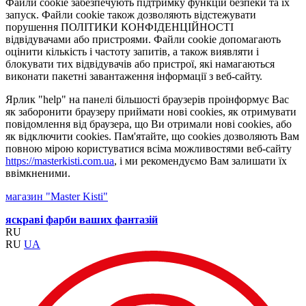
Файли cookie забезпечують підтримку функцій безпеки та їх
запуск. Файли cookie також дозволяють відстежувати
порушення ПОЛІТИКИ КОНФІДЕНЦІЙНОСТІ
відвідувачами або пристроями. Файли cookie допомагають
оцінити кількість і частоту запитів, а також виявляти і
блокувати тих відвідувачів або пристрої, які намагаються
виконати пакетні завантаження інформації з веб-сайту.
Ярлик "help" на панелі більшості браузерів проінформує Вас
як заборонити браузеру приймати нові cookies, як отримувати
повідомлення від браузера, що Ви отримали нові cookies, або
як відключити cookies. Пам'ятайте, що cookies дозволяють Вам
повною мірою користуватися всіма можливостями веб-сайту
https://masterkisti.com.ua
, і ми рекомендуємо Вам залишати їх
ввімкненими.
магазин "Master Kisti"
яскраві фарби ваших фантазій
RU
RU
UA