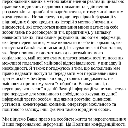
персональних даних з метою забезпечення реалізації цивільно-
правових відносин, надання/отримання та здійснення
розрахунків за придбані товари/послуги, в тому числі шляхом
кредитування. Не заперечую щодо перевірки інформації у
відповідних бюро кредитних історій з метою з’ясування
відомостей, які стосуються виконання мною взятих на себе
зобов’язань по договорам (в т.ч. кредитним), у випадку
наявності таких, тим самим розуміючи, що об’єм інформації,
яка буде перевірятися, може включати в себе інформацію, яка
стосується банківської таємниці, і з’ясування якої буде такою,
яка буде повною та достатньою для розуміння мого
соціального, майнового стану, платоспроможності та несення
можливої подальшої майнової відповідальності, у випадку її
необхідності. Я також погоджуюсь з тим, що володілець має
право надавати доступ та передавати мої персональні дані
третім особам без будь-яких додаткових повідомлень, не
змінюючи при цьому мети їх обробки. В тому числі, на
перевірку зазначеної в даній Заявці інформації та не заперечую
про передачу для можливого необхідного з'ясування даної
інформації третім особам, під якими розумію: фінансові
установи, колекторські компанії, оператори мобільного та
поштового зв’язку, інші фізичні та/або юридичні особи.
Ми цінуємо Ваше право на особисте життя та нерозголошення
Вашої персональної інформації. Ця Політика конфіденційності