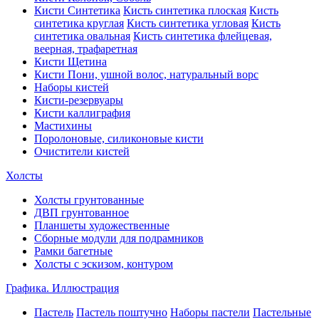
Кисти Синтетика
Кисть синтетика плоская
Кисть
синтетика круглая
Кисть синтетика угловая
Кисть
синтетика овальная
Кисть синтетика флейцевая,
веерная, трафаретная
Кисти Щетина
Кисти Пони, ушной волос, натуральный ворс
Наборы кистей
Кисти-резервуары
Кисти каллиграфия
Мастихины
Поролоновые, силиконовые кисти
Очистители кистей
Холсты
Холсты грунтованные
ДВП грунтованное
Планшеты художественные
Сборные модули для подрамников
Рамки багетные
Холсты c эскизом, контуром
Графика. Иллюстрация
Пастель
Пастель поштучно
Наборы пастели
Пастельные