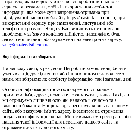
- правило, яким користуються всі співробітники нашого
сервісу, та регламентує збір і використання особистої
інформації, яка може бути запрошена/отримана при
відвідуванні нашого веб-сайту https://masterkisti.com.ua, при
використанні сервісу, при замовленні, листуванні або
телефонній розмові. Якщо у Вас виникнуть питання або
проблеми у зв’язку з конфіденційністю, надсилайте, будь
ласка, свої питання або зауваження на електронну адресу:
sale@masterkisti.com.ua
Яку інформацію ми збираємо
На нашому сайті, в разі, коли Ви робите замовлення, берете
учать в акції, дослідженнях або іншим чином взаємодієте з
нами, ми збираємо як особисту інформацію, так і загальні дані.
Особиста інформація стосується окремого споживача -
приміром, ім'я, адреса, номер телефону, e-mail, тощо. Такі дані
ми отримуємо лише від осіб, які надають її свідомо та з
власного бажання. Наприклад, зареєструвавшись на нашому
сайті, або вказуючи ім'я та адресу із запитом на отримання
подальшої інформації від нас. Ми не вимагаємо реєстрації або
надання такої інформації для перегляду нашого сайту та
отримання доступу до його змісту.