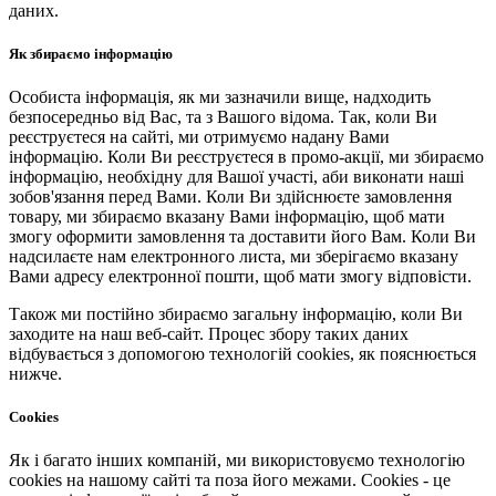
даних.
Як збираємо інформацію
Особиста інформація, як ми зазначили вище, надходить
безпосередньо від Вас, та з Вашого відома. Так, коли Ви
реєструєтеся на сайті, ми отримуємо надану Вами
інформацію. Коли Ви реєструєтеся в промо-акції, ми збираємо
інформацію, необхідну для Вашої участі, аби виконати наші
зобов'язання перед Вами. Коли Ви здійснюєте замовлення
товару, ми збираємо вказану Вами інформацію, щоб мати
змогу оформити замовлення та доставити його Вам. Коли Ви
надсилаєте нам електронного листа, ми зберігаємо вказану
Вами адресу електронної пошти, щоб мати змогу відповісти.
Також ми постійно збираємо загальну інформацію, коли Ви
заходите на наш веб-сайт. Процес збору таких даних
відбувається з допомогою технологій cookies, як пояснюється
нижче.
Cookies
Як і багато інших компаній, ми використовуємо технологію
cookies на нашому сайті та поза його межами. Cookies - це