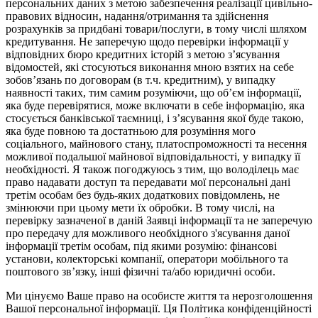
персональних даних з метою забезпечення реалізації цивільно-
правових відносин, надання/отримання та здійснення
розрахунків за придбані товари/послуги, в тому числі шляхом
кредитування. Не заперечую щодо перевірки інформації у
відповідних бюро кредитних історій з метою з’ясування
відомостей, які стосуються виконання мною взятих на себе
зобов’язань по договорам (в т.ч. кредитним), у випадку
наявності таких, тим самим розуміючи, що об’єм інформації,
яка буде перевірятися, може включати в себе інформацію, яка
стосується банківської таємниці, і з’ясування якої буде такою,
яка буде повною та достатньою для розуміння мого
соціального, майнового стану, платоспроможності та несення
можливої подальшої майнової відповідальності, у випадку її
необхідності. Я також погоджуюсь з тим, що володілець має
право надавати доступ та передавати мої персональні дані
третім особам без будь-яких додаткових повідомлень, не
змінюючи при цьому мети їх обробки. В тому числі, на
перевірку зазначеної в даній Заявці інформації та не заперечую
про передачу для можливого необхідного з'ясування даної
інформації третім особам, під якими розумію: фінансові
установи, колекторські компанії, оператори мобільного та
поштового зв’язку, інші фізичні та/або юридичні особи.
Ми цінуємо Ваше право на особисте життя та нерозголошення
Вашої персональної інформації. Ця Політика конфіденційності