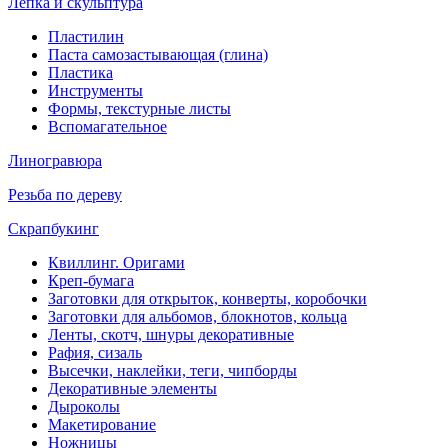
Лепка и скульптура
Пластилин
Паста самозастывающая (глина)
Пластика
Инструменты
Формы, текстурные листы
Вспомагательное
Линогравюра
Резьба по дереву
Скрапбукинг
Квиллинг. Оригами
Креп-бумага
Заготовки для открыток, конверты, коробочки
Заготовки для альбомов, блокнотов, кольца
Ленты, скотч, шнуры декоративные
Рафия, сизаль
Высечки, наклейки, теги, чипборды
Декоративные элементы
Дыроколы
Макетирование
Ножницы