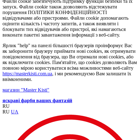
Файли cookie забезпечують підтримку функцій безпеки та їх
запуск. Файли cookie також дозволяють відстежувати
порушення ПОЛІТИКИ КОНФІДЕНЦІЙНОСТІ
відвідувачами або пристроями. Файли cookie допомагають
оцінити кількість і частоту запитів, а також виявляти і
блокувати тих відвідувачів або пристрої, які намагаються
виконати пакетні завантаження інформації з веб-сайту.
Ярлик "help" на панелі більшості браузерів проінформує Вас
як заборонити браузеру приймати нові cookies, як отримувати
повідомлення від браузера, що Ви отримали нові cookies, або
як відключити cookies. Пам'ятайте, що cookies дозволяють Вам
повною мірою користуватися всіма можливостями веб-сайту
https://masterkisti.com.ua
, і ми рекомендуємо Вам залишати їх
ввімкненими.
магазин "Master Kisti"
яскраві фарби ваших фантазій
RU
RU
UA