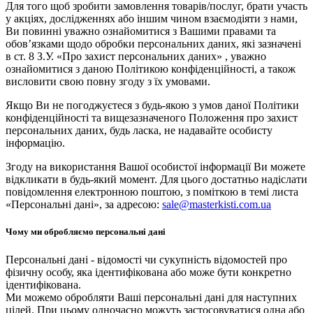
Для того щоб зробити замовлення товарів/послуг, брати участь
у акціях, дослідженнях або іншим чином взаємодіяти з нами,
Ви повинні уважно ознайомитися з Вашими правами та
обов’язками щодо обробки персональних даних, які зазначені
в ст. 8 З.У. «Про захист персональних даних» , уважно
ознайомитися з даною Політикою конфіденційності, а також
висловити свою повну згоду з їх умовами.
Якщо Ви не погоджуєтеся з будь-якою з умов даної Політики
конфіденційності та вищезазначеного Положення про захист
персональних даних, будь ласка, не надавайте особисту
інформацію.
Згоду на використання Вашої особистої інформації Ви можете
відкликати в будь-який момент. Для цього достатньо надіслати
повідомлення електронною поштою, з поміткою в темі листа
«Персональні дані», за адресою:
sale@masterkisti.com.ua
Чому ми обробляємо персональні дані
Персональні дані - відомості чи сукупність відомостей про
фізичну особу, яка ідентифікована або може бути конкретно
ідентифікована.
Ми можемо обробляти Ваші персональні дані для наступних
цілей. При цьому одночасно можуть застосовуватися одна або