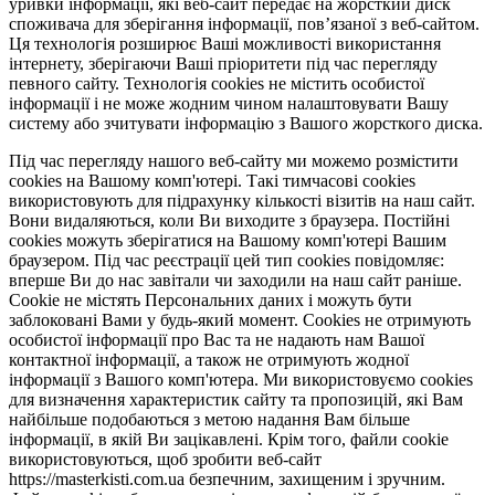
уривки інформації, які веб-сайт передає на жорсткий диск
споживача для зберігання інформації, пов’язаної з веб-сайтом.
Ця технологія розширює Ваші можливості використання
інтернету, зберігаючи Ваші пріоритети під час перегляду
певного сайту. Технологія cookies не містить особистої
інформації і не може жодним чином налаштовувати Вашу
систему або зчитувати інформацію з Вашого жорсткого диска.
Під час перегляду нашого веб-сайту ми можемо розмістити
cookies на Вашому комп'ютері. Такі тимчасові cookies
використовують для підрахунку кількості візитів на наш сайт.
Вони видаляються, коли Ви виходите з браузера. Постійні
cookies можуть зберігатися на Вашому комп'ютері Вашим
браузером. Під час реєстрації цей тип cookies повідомляє:
вперше Ви до нас завітали чи заходили на наш сайт раніше.
Cookie не містять Персональних даних і можуть бути
заблоковані Вами у будь-який момент. Сookies не отримують
особистої інформації про Вас та не надають нам Вашої
контактної інформації, а також не отримують жодної
інформації з Вашого комп'ютера. Ми використовуємо cookies
для визначення характеристик сайту та пропозицій, які Вам
найбільше подобаються з метою надання Вам більше
інформації, в якій Ви зацікавлені. Крім того, файли cookie
використовуються, щоб зробити веб-сайт
https://masterkisti.com.ua безпечним, захищеним і зручним.