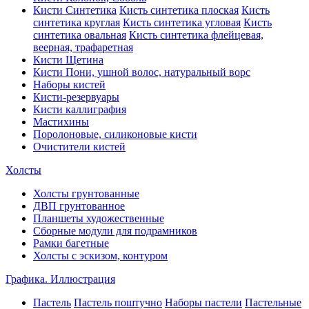
Кисти Синтетика
Кисть синтетика плоская
Кисть
синтетика круглая
Кисть синтетика угловая
Кисть
синтетика овальная
Кисть синтетика флейцевая,
веерная, трафаретная
Кисти Щетина
Кисти Пони, ушной волос, натуральный ворс
Наборы кистей
Кисти-резервуары
Кисти каллиграфия
Мастихины
Поролоновые, силиконовые кисти
Очистители кистей
Холсты
Холсты грунтованные
ДВП грунтованное
Планшеты художественные
Сборные модули для подрамников
Рамки багетные
Холсты c эскизом, контуром
Графика. Иллюстрация
Пастель
Пастель поштучно
Наборы пастели
Пастельные