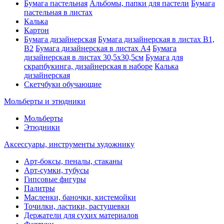
Бумага пастельная
Альбомы, папки для пастели
Бумага
пастельная в листах
Калька
Картон
Бумага дизайнерская
Бумага дизайнерская в листах В1,
В2
Бумага дизайнерская в листах А4
Бумага
дизайнерская в листах 30,5х30,5см
Бумага для
скрапбукинга, дизайнерская в наборе
Калька
дизайнерская
Скетчбуки обучающие
Мольберты и этюдники
Мольберты
Этюдники
Аксессуары, инструменты художнику
Арт-боксы, пеналы, стаканы
Арт-сумки, тубусы
Гипсовые фигуры
Палитры
Масленки, баночки, кистемойки
Точилки, ластики, растушевки
Держатели для сухих материалов