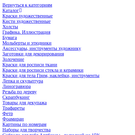
Вернуться к категориям
Каталог
Краски художественные
Кисти художественные
Холсты
Графика. Иллюстрация
Бумага
Мольберты и этюдники
Аксессуары, инструменты художнику
Заготовки для декорирования
Золочение
Краски для росписи ткани
Краски для росписи стекла и керамики
Краски для тела Грим, наклейки, инструменты
Лепка и скульптура
Линогравюра
Резьба по дереву
Скрапбукинг
Товары для декупажа
Трафареты
Фетр
Фоамиран
Картины по номерам
Наборы для творчества