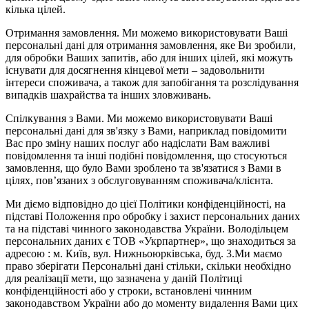
кілька цілей.
Отримання замовлення. Ми можемо використовувати Ваші
персональні дані для отримання замовлення, яке Ви зробили,
для обробки Ваших запитів, або для інших цілей, які можуть
існувати для досягнення кінцевої мети – задовольнити
інтереси споживача, а також для запобігання та розслідування
випадків шахрайства та інших зловживань.
Спілкування з Вами. Ми можемо використовувати Ваші
персональні дані для зв'язку з Вами, наприклад повідомити
Вас про зміну наших послуг або надіслати Вам важливі
повідомлення та інші подібні повідомлення, що стосуються
замовлення, що було Вами зроблено та зв'язатися з Вами в
цілях, пов’язаних з обслуговуванням споживача/клієнта.
Ми діємо відповідно до цієї Політики конфіденційності, на
підставі Положення про обробку і захист персональних даних
та на підставі чинного законодавства України. Володільцем
персональних даних є ТОВ «Укрпартнер», що знаходиться за
адресою : м. Київ, вул. Нижньоюркiвська, буд. 3.Ми маємо
право зберігати Персональні дані стільки, скільки необхідно
для реалізації мети, що зазначена у даній Політиці
конфіденційності або у строки, встановлені чинним
законодавством України або до моменту видалення Вами цих