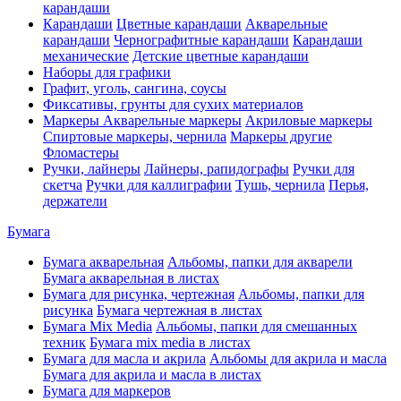
карандаши
Карандаши
Цветные карандаши
Акварельные
карандаши
Чернографитные карандаши
Карандаши
механические
Детские цветные карандаши
Наборы для графики
Графит, уголь, сангина, соусы
Фиксативы, грунты для сухих материалов
Маркеры
Акварельные маркеры
Акриловые маркеры
Спиртовые маркеры, чернила
Маркеры другие
Фломастеры
Ручки, лайнеры
Лайнеры, рапидографы
Ручки для
скетча
Ручки для каллиграфии
Тушь, чернила
Перья,
держатели
Бумага
Бумага акварельная
Альбомы, папки для акварели
Бумага акварельная в листах
Бумага для рисунка, чертежная
Альбомы, папки для
рисунка
Бумага чертежная в листах
Бумага Mix Media
Альбомы, папки для смешанных
техник
Бумага mix media в листах
Бумага для масла и акрила
Альбомы для акрила и масла
Бумага для акрила и масла в листах
Бумага для маркеров