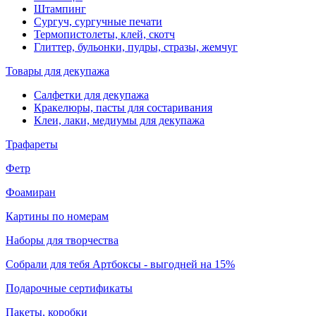
Штампинг
Сургуч, сургучные печати
Термопистолеты, клей, скотч
Глиттер, бульонки, пудры, стразы, жемчуг
Товары для декупажа
Салфетки для декупажа
Кракелюры, пасты для состаривания
Клеи, лаки, медиумы для декупажа
Трафареты
Фетр
Фоамиран
Картины по номерам
Наборы для творчества
Собрали для тебя Артбоксы - выгодней на 15%
Подарочные сертификаты
Пакеты, коробки