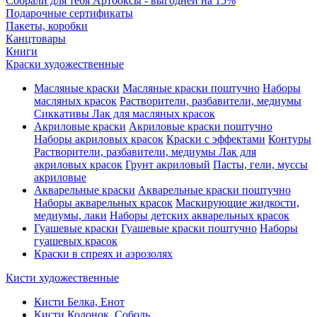
Собрали для тебя Артбоксы - выгодней на 15%
Подарочные сертификаты
Пакеты, коробки
Канцтовары
Книги
Краски художественные
Масляные краски
Масляные краски поштучно
Наборы
масляных красок
Растворители, разбавители, медиумы
Сиккативы
Лак для масляных красок
Акриловые краски
Акриловые краски поштучно
Наборы акриловых красок
Краски с эффектами
Контуры
Растворители, разбавители, медиумы
Лак для
акриловых красок
Грунт акриловый
Пасты, гели, муссы
акриловые
Акварельные краски
Акварельные краски поштучно
Наборы акварельных красок
Маскирующие жидкости,
медиумы, лаки
Наборы детских акварельных красок
Гуашевые краски
Гуашевые краски поштучно
Наборы
гуашевых красок
Краски в спреях и аэрозолях
Кисти художественные
Кисти Белка, Енот
Кисти Колонок, Соболь