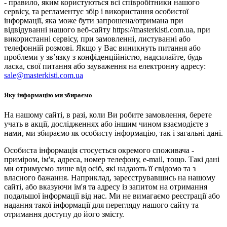
- правило, яким користуються всі співробітники нашого
сервісу, та регламентує збір і використання особистої
інформації, яка може бути запрошена/отримана при
відвідуванні нашого веб-сайту https://masterkisti.com.ua, при
використанні сервісу, при замовленні, листуванні або
телефонній розмові. Якщо у Вас виникнуть питання або
проблеми у зв’язку з конфіденційністю, надсилайте, будь
ласка, свої питання або зауваження на електронну адресу:
sale@masterkisti.com.ua
Яку інформацію ми збираємо
На нашому сайті, в разі, коли Ви робите замовлення, берете
учать в акції, дослідженнях або іншим чином взаємодієте з
нами, ми збираємо як особисту інформацію, так і загальні дані.
Особиста інформація стосується окремого споживача -
приміром, ім'я, адреса, номер телефону, e-mail, тощо. Такі дані
ми отримуємо лише від осіб, які надають її свідомо та з
власного бажання. Наприклад, зареєструвавшись на нашому
сайті, або вказуючи ім'я та адресу із запитом на отримання
подальшої інформації від нас. Ми не вимагаємо реєстрації або
надання такої інформації для перегляду нашого сайту та
отримання доступу до його змісту.