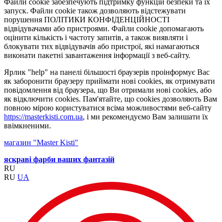
Файли cookie забезпечують підтримку функцій безпеки та їх
запуск. Файли cookie також дозволяють відстежувати
порушення ПОЛІТИКИ КОНФІДЕНЦІЙНОСТІ
відвідувачами або пристроями. Файли cookie допомагають
оцінити кількість і частоту запитів, а також виявляти і
блокувати тих відвідувачів або пристрої, які намагаються
виконати пакетні завантаження інформації з веб-сайту.
Ярлик "help" на панелі більшості браузерів проінформує Вас
як заборонити браузеру приймати нові cookies, як отримувати
повідомлення від браузера, що Ви отримали нові cookies, або
як відключити cookies. Пам'ятайте, що cookies дозволяють Вам
повною мірою користуватися всіма можливостями веб-сайту
https://masterkisti.com.ua
, і ми рекомендуємо Вам залишати їх
ввімкненими.
магазин "Master Kisti"
яскраві фарби ваших фантазій
RU
RU
UA