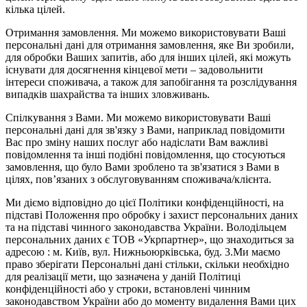
кілька цілей.
Отримання замовлення. Ми можемо використовувати Ваші
персональні дані для отримання замовлення, яке Ви зробили,
для обробки Ваших запитів, або для інших цілей, які можуть
існувати для досягнення кінцевої мети – задовольнити
інтереси споживача, а також для запобігання та розслідування
випадків шахрайства та інших зловживань.
Спілкування з Вами. Ми можемо використовувати Ваші
персональні дані для зв'язку з Вами, наприклад повідомити
Вас про зміну наших послуг або надіслати Вам важливі
повідомлення та інші подібні повідомлення, що стосуються
замовлення, що було Вами зроблено та зв'язатися з Вами в
цілях, пов’язаних з обслуговуванням споживача/клієнта.
Ми діємо відповідно до цієї Політики конфіденційності, на
підставі Положення про обробку і захист персональних даних
та на підставі чинного законодавства України. Володільцем
персональних даних є ТОВ «Укрпартнер», що знаходиться за
адресою : м. Київ, вул. Нижньоюркiвська, буд. 3.Ми маємо
право зберігати Персональні дані стільки, скільки необхідно
для реалізації мети, що зазначена у даній Політиці
конфіденційності або у строки, встановлені чинним
законодавством України або до моменту видалення Вами цих