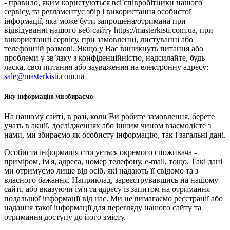
- правило, яким користуються всі співробітники нашого
сервісу, та регламентує збір і використання особистої
інформації, яка може бути запрошена/отримана при
відвідуванні нашого веб-сайту https://masterkisti.com.ua, при
використанні сервісу, при замовленні, листуванні або
телефонній розмові. Якщо у Вас виникнуть питання або
проблеми у зв’язку з конфіденційністю, надсилайте, будь
ласка, свої питання або зауваження на електронну адресу:
sale@masterkisti.com.ua
Яку інформацію ми збираємо
На нашому сайті, в разі, коли Ви робите замовлення, берете
учать в акції, дослідженнях або іншим чином взаємодієте з
нами, ми збираємо як особисту інформацію, так і загальні дані.
Особиста інформація стосується окремого споживача -
приміром, ім'я, адреса, номер телефону, e-mail, тощо. Такі дані
ми отримуємо лише від осіб, які надають її свідомо та з
власного бажання. Наприклад, зареєструвавшись на нашому
сайті, або вказуючи ім'я та адресу із запитом на отримання
подальшої інформації від нас. Ми не вимагаємо реєстрації або
надання такої інформації для перегляду нашого сайту та
отримання доступу до його змісту.