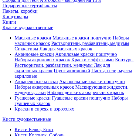
Собрали для тебя Артбоксы - выгодней на 15%
Подарочные сертификаты
Пакеты, коробки
Канцтовары
Книги
Краски художественные
Масляные краски
Масляные краски поштучно
Наборы
масляных красок
Растворители, разбавители, медиумы
Сиккативы
Лак для масляных красок
Акриловые краски
Акриловые краски поштучно
Наборы акриловых красок
Краски с эффектами
Контуры
Растворители, разбавители, медиумы
Лак для
акриловых красок
Грунт акриловый
Пасты, гели, муссы
акриловые
Акварельные краски
Акварельные краски поштучно
Наборы акварельных красок
Маскирующие жидкости,
медиумы, лаки
Наборы детских акварельных красок
Гуашевые краски
Гуашевые краски поштучно
Наборы
гуашевых красок
Краски в спреях и аэрозолях
Кисти художественные
Кисти Белка, Енот
Кисти Колонок, Соболь