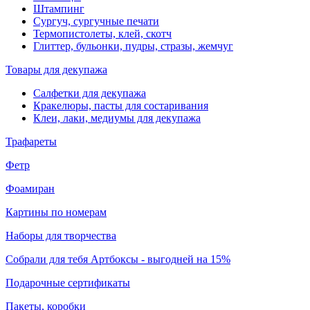
Штампинг
Сургуч, сургучные печати
Термопистолеты, клей, скотч
Глиттер, бульонки, пудры, стразы, жемчуг
Товары для декупажа
Салфетки для декупажа
Кракелюры, пасты для состаривания
Клеи, лаки, медиумы для декупажа
Трафареты
Фетр
Фоамиран
Картины по номерам
Наборы для творчества
Собрали для тебя Артбоксы - выгодней на 15%
Подарочные сертификаты
Пакеты, коробки