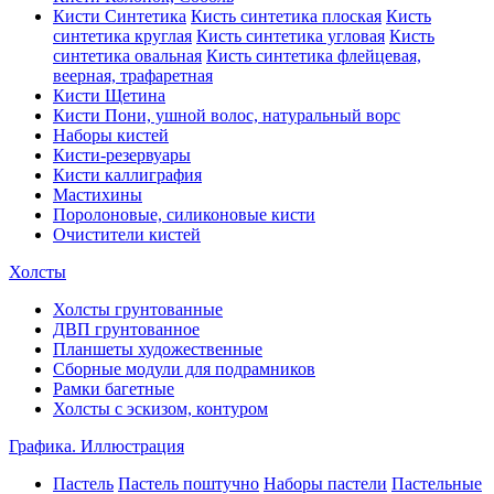
Кисти Синтетика
Кисть синтетика плоская
Кисть
синтетика круглая
Кисть синтетика угловая
Кисть
синтетика овальная
Кисть синтетика флейцевая,
веерная, трафаретная
Кисти Щетина
Кисти Пони, ушной волос, натуральный ворс
Наборы кистей
Кисти-резервуары
Кисти каллиграфия
Мастихины
Поролоновые, силиконовые кисти
Очистители кистей
Холсты
Холсты грунтованные
ДВП грунтованное
Планшеты художественные
Сборные модули для подрамников
Рамки багетные
Холсты c эскизом, контуром
Графика. Иллюстрация
Пастель
Пастель поштучно
Наборы пастели
Пастельные