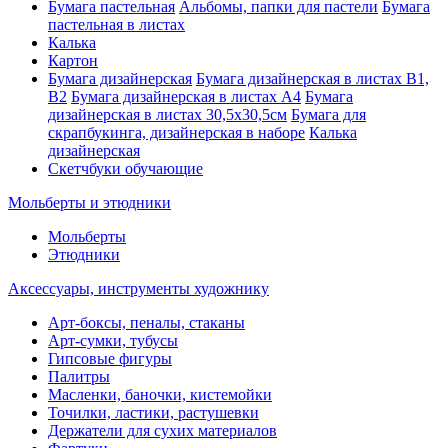
Бумага пастельная
Альбомы, папки для пастели
Бумага
пастельная в листах
Калька
Картон
Бумага дизайнерская
Бумага дизайнерская в листах В1,
В2
Бумага дизайнерская в листах А4
Бумага
дизайнерская в листах 30,5х30,5см
Бумага для
скрапбукинга, дизайнерская в наборе
Калька
дизайнерская
Скетчбуки обучающие
Мольберты и этюдники
Мольберты
Этюдники
Аксессуары, инструменты художнику
Арт-боксы, пеналы, стаканы
Арт-сумки, тубусы
Гипсовые фигуры
Палитры
Масленки, баночки, кистемойки
Точилки, ластики, растушевки
Держатели для сухих материалов