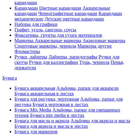
карандаши
Карандаши
Цветные карандаши
Акварельные
карандаши
Чернографитные карандаши
Карандаши
механические
Детские цветные карандаши
Наборы для графики
Графит, уголь, сангина, соусы
Фиксативы, грунты для сухих материалов
Маркеры
Акварельные маркеры
Акриловые маркеры
Спиртовые маркеры, чернила
Маркеры другие
Фломастеры
Ручки, лайнеры
Лайнеры, рапидографы
Ручки для
скетча
Ручки для каллиграфии
Тушь, чернила
Перья,
держатели
Бумага
Бумага акварельная
Альбомы, папки для акварели
Бумага акварельная в листах
Бумага для рисунка, чертежная
Альбомы, папки для
рисунка
Бумага чертежная в листах
Бумага Mix Media
Альбомы, папки для смешанных
техник
Бумага mix media в листах
Бумага для масла и акрила
Альбомы для акрила и масла
Бумага для акрила и масла в листах
Бумага для маркеров