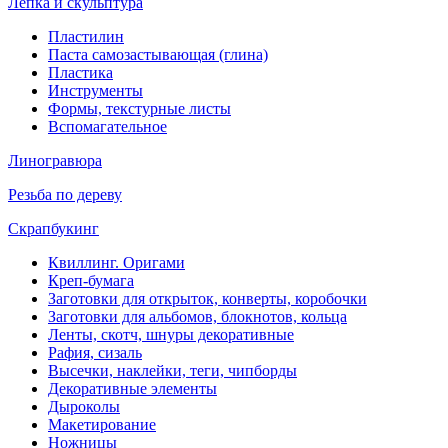
Лепка и скульптура
Пластилин
Паста самозастывающая (глина)
Пластика
Инструменты
Формы, текстурные листы
Вспомагательное
Линогравюра
Резьба по дереву
Скрапбукинг
Квиллинг. Оригами
Креп-бумага
Заготовки для открыток, конверты, коробочки
Заготовки для альбомов, блокнотов, кольца
Ленты, скотч, шнуры декоративные
Рафия, сизаль
Высечки, наклейки, теги, чипборды
Декоративные элементы
Дыроколы
Макетирование
Ножницы