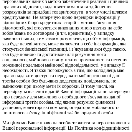
персональних даних з метою забезпечення реалізації цивільно-
правових відносин, надання/отримання та здійснення
розрахунків за придбані товари/послуги, в тому числі шляхом
кредитування. Не заперечую щодо перевірки інформації у
відповідних бюро кредитних історій з метою з’ясування
відомостей, які стосуються виконання мною взятих на себе
зобов’язань по договорам (в т.ч. кредитним), у випадку
наявності таких, тим самим розуміючи, що об’єм інформації,
яка буде перевірятися, може включати в себе інформацію, яка
стосується банківської таємниці, і з’ясування якої буде такою,
яка буде повною та достатньою для розуміння мого
соціального, майнового стану, платоспроможності та несення
можливої подальшої майнової відповідальності, у випадку її
необхідності. Я також погоджуюсь з тим, що володілець має
право надавати доступ та передавати мої персональні дані
третім особам без будь-яких додаткових повідомлень, не
змінюючи при цьому мети їх обробки. В тому числі, на
перевірку зазначеної в даній Заявці інформації та не заперечую
про передачу для можливого необхідного з'ясування даної
інформації третім особам, під якими розумію: фінансові
установи, колекторські компанії, оператори мобільного та
поштового зв’язку, інші фізичні та/або юридичні особи.
Ми цінуємо Ваше право на особисте життя та нерозголошення
Вашої персональної інформації. Ця Політика конфіденційності