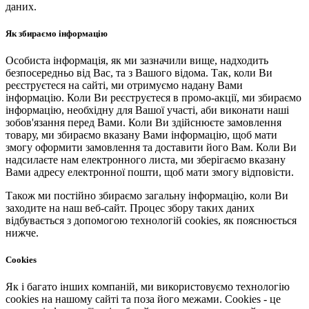
даних.
Як збираємо інформацію
Особиста інформація, як ми зазначили вище, надходить
безпосередньо від Вас, та з Вашого відома. Так, коли Ви
реєструєтеся на сайті, ми отримуємо надану Вами
інформацію. Коли Ви реєструєтеся в промо-акції, ми збираємо
інформацію, необхідну для Вашої участі, аби виконати наші
зобов'язання перед Вами. Коли Ви здійснюєте замовлення
товару, ми збираємо вказану Вами інформацію, щоб мати
змогу оформити замовлення та доставити його Вам. Коли Ви
надсилаєте нам електронного листа, ми зберігаємо вказану
Вами адресу електронної пошти, щоб мати змогу відповісти.
Також ми постійно збираємо загальну інформацію, коли Ви
заходите на наш веб-сайт. Процес збору таких даних
відбувається з допомогою технологій cookies, як пояснюється
нижче.
Cookies
Як і багато інших компаній, ми використовуємо технологію
cookies на нашому сайті та поза його межами. Cookies - це