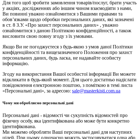
Для того щоб зробити замовлення товарів/послуг, брати участь
у акціях, дослідженнях або іншим чином взаємодіяти з нами,
Ви повинні уважно ознайомитися з Вашими правами та
обов’язками щодо обробки персональних даних, які зазначені
в ст. 8 З.У. «Про захист персональних даних» , уважно
ознайомитися з даною Політикою конфіденційності, а також
висловити свою повну згоду з їх умовами.
Якщо Ви не погоджуєтеся з будь-якою з умов даної Політики
конфіденційності та вищезазначеного Положення про захист
персональних даних, будь ласка, не надавайте особисту
інформацію.
Згоду на використання Вашої особистої інформації Ви можете
відкликати в будь-який момент. Для цього достатньо надіслати
повідомлення електронною поштою, з поміткою в темі листа
«Персональні дані», за адресою:
sale@masterkisti.com.ua
Чому ми обробляємо персональні дані
Персональні дані - відомості чи сукупність відомостей про
фізичну особу, яка ідентифікована або може бути конкретно
ідентифікована.
Ми можемо обробляти Ваші персональні дані для наступних
цілей. При цьому одночасно можуть застосовуватися одна або