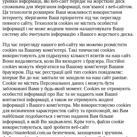
уривки інформації, які веб-сайт передає на жорсткий диск
споживача для зберігання інформації, пов’язаної з веб-сайтом.
Ця технологія розширює Ваші можливості використання
інтернету, зберігаючи Ваші пріоритети під час перегляду
певного сайту. Технологія cookies не містить особистої
інформації і не може жодним чином налаштовувати Вашу
систему або зчитувати інформацію з Вашого жорсткого диска.
Під час перегляду нашого веб-сайту ми можемо розмістити
cookies на Вашому комп'ютері. Такі тимчасові cookies
використовують для підрахунку кількості візитів на наш сайт.
Вони видаляються, коли Ви виходите з браузера. Постійні
cookies можуть зберігатися на Вашому комп'ютері Вашим
браузером. Під час реєстрації цей тип cookies повідомляє:
вперше Ви до нас завітали чи заходили на наш сайт раніше.
Cookie не містять Персональних даних і можуть бути
заблоковані Вами у будь-який момент. Сookies не отримують
особистої інформації про Вас та не надають нам Вашої
контактної інформації, а також не отримують жодної
інформації з Вашого комп'ютера. Ми використовуємо cookies
для визначення характеристик сайту та пропозицій, які Вам
найбільше подобаються з метою надання Вам більше
інформації, в якій Ви зацікавлені. Крім того, файли cookie
використовуються, щоб зробити веб-сайт
https://masterkisti.com.ua безпечним, захищеним і зручним.