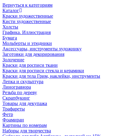
Вернуться к категориям
Каталог
Краски художественные
Кисти художественные
Холсты
Графика. Иллюстрация
Бумага
Мольберты и этюдники
Аксессуары, инструменты художнику
Заготовки для декорирования
Золочение
Краски для росписи ткани
Краски для росписи стекла и керамики
Краски для тела Грим, наклейки, инструменты
Лепка и скульптура
Линогравюра
Резьба по дереву
Скрапбукинг
Товары для декупажа
Трафареты
Фетр
Фоамиран
Картины по номерам
Наборы для творчества