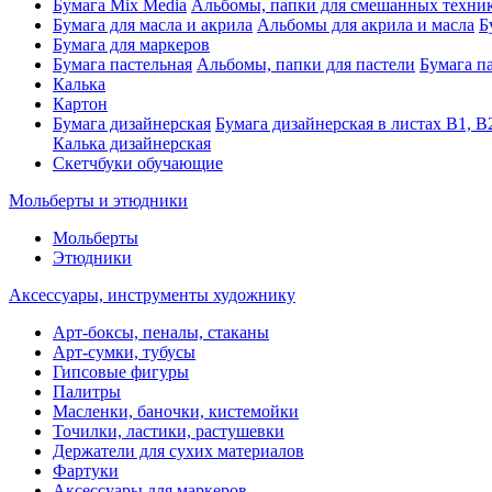
Бумага Mix Media
Альбомы, папки для смешанных техни
Бумага для масла и акрила
Альбомы для акрила и масла
Б
Бумага для маркеров
Бумага пастельная
Альбомы, папки для пастели
Бумага па
Калька
Картон
Бумага дизайнерская
Бумага дизайнерская в листах В1, В
Калька дизайнерская
Скетчбуки обучающие
Мольберты и этюдники
Мольберты
Этюдники
Аксессуары, инструменты художнику
Арт-боксы, пеналы, стаканы
Арт-сумки, тубусы
Гипсовые фигуры
Палитры
Масленки, баночки, кистемойки
Точилки, ластики, растушевки
Держатели для сухих материалов
Фартуки
Аксессуары для маркеров