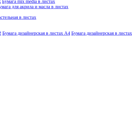
к
Бумага mix media в листах
умага для акрила и масла в листах
стельная в листах
2
Бумага дизайнерская в листах А4
Бумага дизайнерская в листах