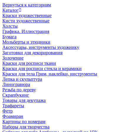
Вернуться к категориям
Каталог
Краски художественные
Кисти художественные
Холсты
Графика. Иллюстрация
Бумага
Мольберты и этюдники
Аксессуары, инструменты художнику
Заготовки для декорирования
Золочение
Краски для росписи ткани
Краски для росписи стекла и керамики
Краски для тела Грим, наклейки, инструменты
Лепка и скульптура
Линогравюра
Резьба по дереву
Скрапбукинг
Товары для декупажа
Трафареты
Фетр
Фоамиран
Картины по номерам
Наборы для творчества