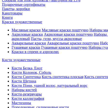
Собрали для тебя Артбоксы - выгодней на 15%
Подарочные сертификаты
Пакеты, коробки
Канцтовары
Книги
Краски художественные
Масляные краски
Масляные краски поштучно
Наборы ма
Акриловые краски
Акриловые краски поштучно
Наборы 
акриловый
Пасты, гели, муссы акриловые
Акварельные краски
Акварельные краски поштучно
Набо
Гуашевые краски
Гуашевые краски поштучно
Наборы гуа
Краски в спреях и аэрозолях
Кисти художественные
Кисти Белка, Енот
Кисти Колонок, Соболь
Кисти Синтетика
Кисть синтетика плоская
Кисть синтети
Кисти Щетина
Кисти Пони, ушной волос, натуральный ворс
Наборы кистей
Кисти-резервуары
Кисти каллиграфия
Мастихины
Поролоновые, силиконовые кисти