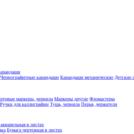
карандаши
Чернографитные карандаши
Карандаши механические
Детские 
ртовые маркеры, чернила
Маркеры другие
Фломастеры
Ручки для каллиграфии
Тушь, чернила
Перья, держатели
 акварельная в листах
нка
Бумага чертежная в листах