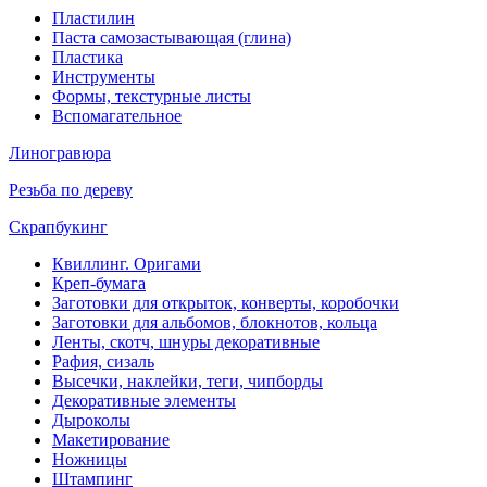
Пластилин
Паста самозастывающая (глина)
Пластика
Инструменты
Формы, текстурные листы
Вспомагательное
Линогравюра
Резьба по дереву
Скрапбукинг
Квиллинг. Оригами
Креп-бумага
Заготовки для открыток, конверты, коробочки
Заготовки для альбомов, блокнотов, кольца
Ленты, скотч, шнуры декоративные
Рафия, сизаль
Высечки, наклейки, теги, чипборды
Декоративные элементы
Дыроколы
Макетирование
Ножницы
Штампинг