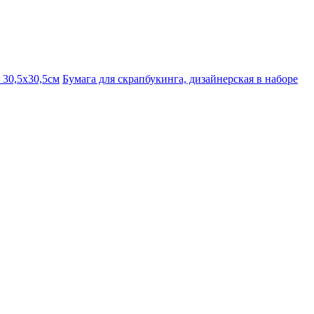
 30,5х30,5см
Бумага для скрапбукинга, дизайнерская в наборе