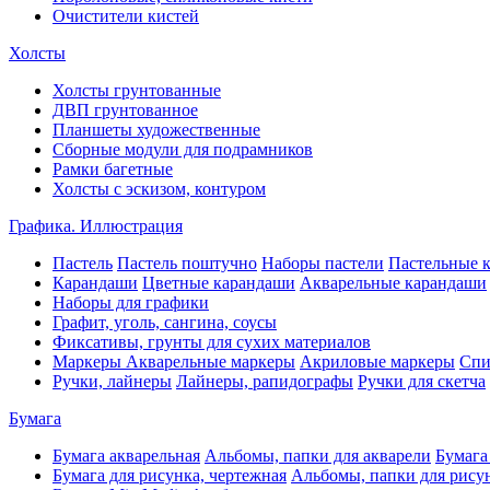
Очистители кистей
Холсты
Холсты грунтованные
ДВП грунтованное
Планшеты художественные
Сборные модули для подрамников
Рамки багетные
Холсты c эскизом, контуром
Графика. Иллюстрация
Пастель
Пастель поштучно
Наборы пастели
Пастельные 
Карандаши
Цветные карандаши
Акварельные карандаши
Наборы для графики
Графит, уголь, сангина, соусы
Фиксативы, грунты для сухих материалов
Маркеры
Акварельные маркеры
Акриловые маркеры
Спи
Ручки, лайнеры
Лайнеры, рапидографы
Ручки для скетча
Бумага
Бумага акварельная
Альбомы, папки для акварели
Бумага
Бумага для рисунка, чертежная
Альбомы, папки для рису