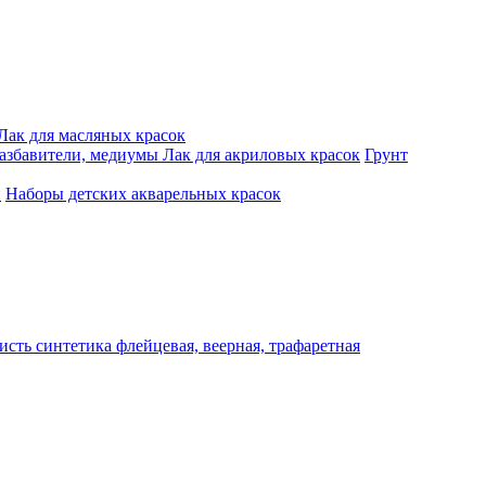
Лак для масляных красок
разбавители, медиумы
Лак для акриловых красок
Грунт
и
Наборы детских акварельных красок
исть синтетика флейцевая, веерная, трафаретная