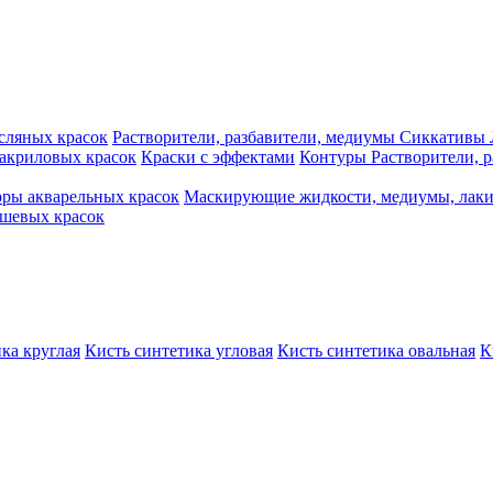
сляных красок
Растворители, разбавители, медиумы
Сиккативы
акриловых красок
Краски с эффектами
Контуры
Растворители, 
ры акварельных красок
Маскирующие жидкости, медиумы, лак
шевых красок
ка круглая
Кисть синтетика угловая
Кисть синтетика овальная
К