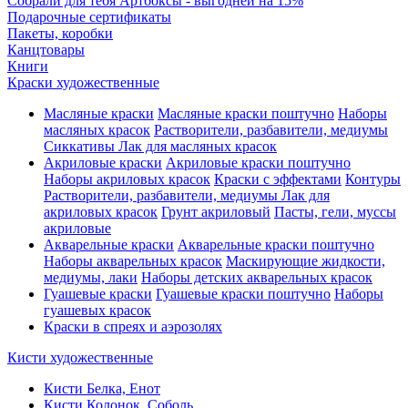
Собрали для тебя Артбоксы - выгодней на 15%
Подарочные сертификаты
Пакеты, коробки
Канцтовары
Книги
Краски художественные
Масляные краски
Масляные краски поштучно
Наборы
масляных красок
Растворители, разбавители, медиумы
Сиккативы
Лак для масляных красок
Акриловые краски
Акриловые краски поштучно
Наборы акриловых красок
Краски с эффектами
Контуры
Растворители, разбавители, медиумы
Лак для
акриловых красок
Грунт акриловый
Пасты, гели, муссы
акриловые
Акварельные краски
Акварельные краски поштучно
Наборы акварельных красок
Маскирующие жидкости,
медиумы, лаки
Наборы детских акварельных красок
Гуашевые краски
Гуашевые краски поштучно
Наборы
гуашевых красок
Краски в спреях и аэрозолях
Кисти художественные
Кисти Белка, Енот
Кисти Колонок, Соболь