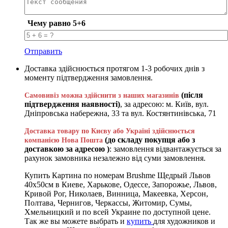
Чему равно 5+6
Отправить
Доставка здійснюється протягом 1-3 робочих днів з
моменту підтвердження замовлення.
(після
Самовивіз можна здійснити з наших магазинів
підтвердження наявності)
, за адресою: м. Київ, вул.
Дніпровська набережна, 33 та вул. Костянтинівська, 71
Доставка товару по Києву або Україні здійснюється
(до складу покупця або з
компанією Нова Пошта
доставкою за адресою )
: замовлення відвантажується за
рахунок замовника незалежно від суми замовлення.
Купить Картина по номерам Brushme Щедрый Львов
40х50см в Киеве, Харькове, Одессе, Запорожье, Львов,
Кривой Рог, Николаев, Винница, Макеевка, Херсон,
Полтава, Чернигов, Черкассы, Житомир, Сумы,
Хмельницкий и по всей Украине по доступной цене.
Так же вы можете выбрать и
купить
для художников и