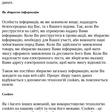
даних.
Як збираємо інформацію
Особиста інформація, як ми зазначили вище, надходить
безпосередньо від Вас, та з Вашого відома. Так, коли Ви
реєструєтеся на сайті, ми отримуємо надану Вами
інформацію. Коли Ви реєструєтеся в промо-акції, ми збираємо
інформацію, необхідну для Вашої участі, аби виконати наші
зобов'язання перед Вами. Коли Ви здійснюєте замовлення
товару, ми збираємо вказану Вами інформацію, щоб мати
змогу оформити замовлення та доставити його Вам. Коли Ви
надсилаєте нам електронного листа, ми зберігаємо вказану
Вами адресу електронної пошти, щоб мати змогу відповісти.
Також ми постійно збираємо загальну інформацію, коли Ви
заходите на наш веб-сайт. Процес збору таких даних
відбувається з допомогою технологій cookies, як пояснюється
нижче.
Cookies
Як і багато інших компаній, ми використовуємо технологію
cookies на нашому сайті та поза його межами. Cookies - це