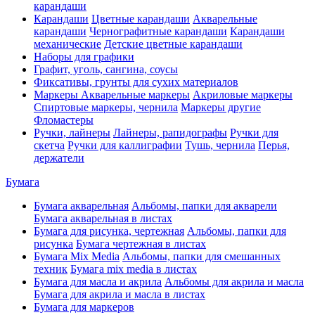
карандаши
Карандаши
Цветные карандаши
Акварельные
карандаши
Чернографитные карандаши
Карандаши
механические
Детские цветные карандаши
Наборы для графики
Графит, уголь, сангина, соусы
Фиксативы, грунты для сухих материалов
Маркеры
Акварельные маркеры
Акриловые маркеры
Спиртовые маркеры, чернила
Маркеры другие
Фломастеры
Ручки, лайнеры
Лайнеры, рапидографы
Ручки для
скетча
Ручки для каллиграфии
Тушь, чернила
Перья,
держатели
Бумага
Бумага акварельная
Альбомы, папки для акварели
Бумага акварельная в листах
Бумага для рисунка, чертежная
Альбомы, папки для
рисунка
Бумага чертежная в листах
Бумага Mix Media
Альбомы, папки для смешанных
техник
Бумага mix media в листах
Бумага для масла и акрила
Альбомы для акрила и масла
Бумага для акрила и масла в листах
Бумага для маркеров