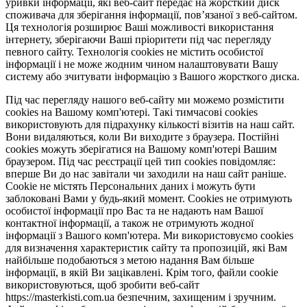
уривки інформації, які веб-сайт передає на жорсткий диск
споживача для зберігання інформації, пов’язаної з веб-сайтом.
Ця технологія розширює Ваші можливості використання
інтернету, зберігаючи Ваші пріоритети під час перегляду
певного сайту. Технологія cookies не містить особистої
інформації і не може жодним чином налаштовувати Вашу
систему або зчитувати інформацію з Вашого жорсткого диска.
Під час перегляду нашого веб-сайту ми можемо розмістити
cookies на Вашому комп'ютері. Такі тимчасові cookies
використовують для підрахунку кількості візитів на наш сайт.
Вони видаляються, коли Ви виходите з браузера. Постійні
cookies можуть зберігатися на Вашому комп'ютері Вашим
браузером. Під час реєстрації цей тип cookies повідомляє:
вперше Ви до нас завітали чи заходили на наш сайт раніше.
Cookie не містять Персональних даних і можуть бути
заблоковані Вами у будь-який момент. Сookies не отримують
особистої інформації про Вас та не надають нам Вашої
контактної інформації, а також не отримують жодної
інформації з Вашого комп'ютера. Ми використовуємо cookies
для визначення характеристик сайту та пропозицій, які Вам
найбільше подобаються з метою надання Вам більше
інформації, в якій Ви зацікавлені. Крім того, файли cookie
використовуються, щоб зробити веб-сайт
https://masterkisti.com.ua безпечним, захищеним і зручним.