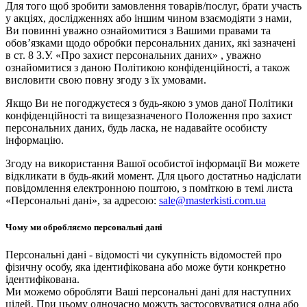
Для того щоб зробити замовлення товарів/послуг, брати участь
у акціях, дослідженнях або іншим чином взаємодіяти з нами,
Ви повинні уважно ознайомитися з Вашими правами та
обов’язками щодо обробки персональних даних, які зазначені
в ст. 8 З.У. «Про захист персональних даних» , уважно
ознайомитися з даною Політикою конфіденційності, а також
висловити свою повну згоду з їх умовами.
Якщо Ви не погоджуєтеся з будь-якою з умов даної Політики
конфіденційності та вищезазначеного Положення про захист
персональних даних, будь ласка, не надавайте особисту
інформацію.
Згоду на використання Вашої особистої інформації Ви можете
відкликати в будь-який момент. Для цього достатньо надіслати
повідомлення електронною поштою, з поміткою в темі листа
«Персональні дані», за адресою:
sale@masterkisti.com.ua
Чому ми обробляємо персональні дані
Персональні дані - відомості чи сукупність відомостей про
фізичну особу, яка ідентифікована або може бути конкретно
ідентифікована.
Ми можемо обробляти Ваші персональні дані для наступних
цілей. При цьому одночасно можуть застосовуватися одна або