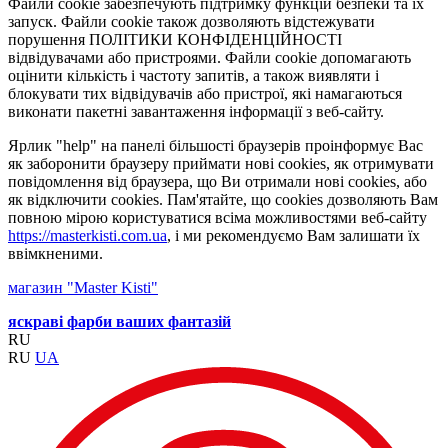
Файли cookie забезпечують підтримку функцій безпеки та їх
запуск. Файли cookie також дозволяють відстежувати
порушення ПОЛІТИКИ КОНФІДЕНЦІЙНОСТІ
відвідувачами або пристроями. Файли cookie допомагають
оцінити кількість і частоту запитів, а також виявляти і
блокувати тих відвідувачів або пристрої, які намагаються
виконати пакетні завантаження інформації з веб-сайту.
Ярлик "help" на панелі більшості браузерів проінформує Вас
як заборонити браузеру приймати нові cookies, як отримувати
повідомлення від браузера, що Ви отримали нові cookies, або
як відключити cookies. Пам'ятайте, що cookies дозволяють Вам
повною мірою користуватися всіма можливостями веб-сайту
https://masterkisti.com.ua
, і ми рекомендуємо Вам залишати їх
ввімкненими.
магазин "Master Kisti"
яскраві фарби ваших фантазій
RU
RU
UA