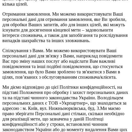
кілька цілей.
Отримання замовлення. Ми можемо використовувати Ваші
персональні дані для отримання замовлення, яке Ви зробили,
для обробки Ваших запитів, або для інших цілей, які можуть
існувати для досягнення кінцевої мети – задовольнити
інтереси споживача, а також для запобігання та розслідування
випадків шахрайства та інших зловживань.
Спілкування з Вами. Ми можемо використовувати Ваші
персональні дані для зв'язку з Вами, наприклад повідомити
Вас про зміну наших послуг або надіслати Вам важливі
повідомлення та інші подібні повідомлення, що стосуються
замовлення, що було Вами зроблено та зв'язатися з Вами в
цілях, пов’язаних з обслуговуванням споживача/клієнта.
Ми діємо відповідно до цієї Політики конфіденційності, на
підставі Положення про обробку і захист персональних даних
та на підставі чинного законодавства України. Володільцем
персональних даних є ТОВ «Укрпартнер», що знаходиться за
адресою : м. Київ, вул. Нижньоюркiвська, буд. 3.Ми маємо
право зберігати Персональні дані стільки, скільки необхідно
для реалізації мети, що зазначена у даній Політиці
конфіденційності або у строки, встановлені чинним
законодавством України або до моменту видалення Вами цих