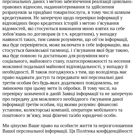
персональних даних з метою забезпечення реалізації цивільно-
правових відносин, надання/отримання та здійснення
розрахунків за придбані товари/послуги, в тому числі шляхом
кредитування. Не заперечую щодо перевірки інформації у
відповідних бюро кредитних історій з метою з’ясування
відомостей, які стосуються виконання мною взятих на себе
зобов’язань по договорам (в т.ч. кредитним), у випадку
наявності таких, тим самим розуміючи, що об’єм інформації,
яка буде перевірятися, може включати в себе інформацію, яка
стосується банківської таємниці, і з’ясування якої буде такою,
яка буде повною та достатньою для розуміння мого
соціального, майнового стану, платоспроможності та несення
можливої подальшої майнової відповідальності, у випадку її
необхідності. Я також погоджуюсь з тим, що володілець має
право надавати доступ та передавати мої персональні дані
третім особам без будь-яких додаткових повідомлень, не
змінюючи при цьому мети їх обробки. В тому числі, на
перевірку зазначеної в даній Заявці інформації та не заперечую
про передачу для можливого необхідного з'ясування даної
інформації третім особам, під якими розумію: фінансові
установи, колекторські компанії, оператори мобільного та
поштового зв’язку, інші фізичні та/або юридичні особи.
Ми цінуємо Ваше право на особисте життя та нерозголошення
Вашої персональної інформації. Ця Політика конфіденційності