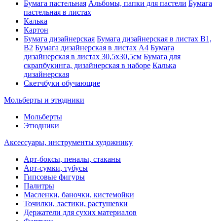
Бумага пастельная
Альбомы, папки для пастели
Бумага
пастельная в листах
Калька
Картон
Бумага дизайнерская
Бумага дизайнерская в листах В1,
В2
Бумага дизайнерская в листах А4
Бумага
дизайнерская в листах 30,5х30,5см
Бумага для
скрапбукинга, дизайнерская в наборе
Калька
дизайнерская
Скетчбуки обучающие
Мольберты и этюдники
Мольберты
Этюдники
Аксессуары, инструменты художнику
Арт-боксы, пеналы, стаканы
Арт-сумки, тубусы
Гипсовые фигуры
Палитры
Масленки, баночки, кистемойки
Точилки, ластики, растушевки
Держатели для сухих материалов