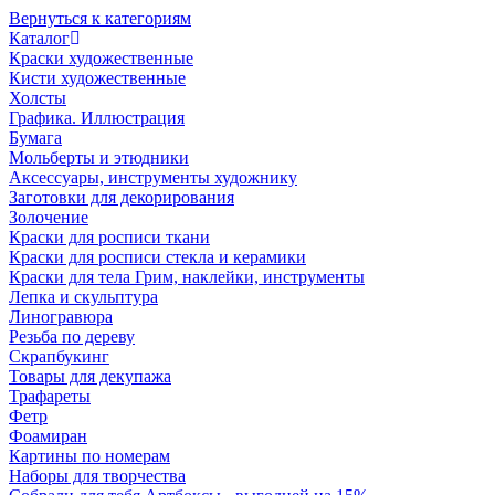
Вернуться к категориям
Каталог
Краски художественные
Кисти художественные
Холсты
Графика. Иллюстрация
Бумага
Мольберты и этюдники
Аксессуары, инструменты художнику
Заготовки для декорирования
Золочение
Краски для росписи ткани
Краски для росписи стекла и керамики
Краски для тела Грим, наклейки, инструменты
Лепка и скульптура
Линогравюра
Резьба по дереву
Скрапбукинг
Товары для декупажа
Трафареты
Фетр
Фоамиран
Картины по номерам
Наборы для творчества