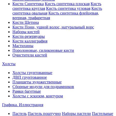
Кисти Синтетика
Кисть синтетика плоская
Кисть
синтетика круглая
Кисть синтетика угловая
Кисть
синтетика овальная
Кисть синтетика флейцевая,
веерная, трафаретная
Кисти Щетина
Кисти Пони, ушной волос, натуральный ворс
Наборы кистей
Кисти-резервуары
Кисти каллиграфия
Мастихины
Поролоновые, силиконовые кисти
Очистители кистей
Холсты
Холсты грунтованные
ДВП грунтованное
Планшеты художественные
Сборные модули для подрамников
Рамки багетные
Холсты c эскизом, контуром
Графика. Иллюстрация
Пастель
Пастель поштучно
Наборы пастели
Пастельные