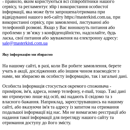
- правило, яким користуються всі співробітники нашого
сервісу, та регламентує збір і використання особистої
інформації, яка може бути запрошена/отримана при
відвідуванні нашого веб-сайту https://masterkisti.com.ua, при
використанні сервісу, при замовленні, листуванні або
телефонній розмові. Якщо у Вас виникнуть питання або
проблеми у зв’язку з конфіденційністю, надсилайте, будь
ласка, свої питання або зауваження на електронну адресу:
sale@masterkisti.com.ua
Яку інформацію ми збираємо
На нашому сайті, в разі, коли Ви робите замовлення, берете
учать в акції, дослідженнях або іншим чином взаємодієте з
нами, ми збираємо як особисту інформацію, так і загальні дані.
Особиста інформація стосується окремого споживача -
приміром, ім'я, адреса, номер телефону, e-mail, тощо. Такі дані
ми отримуємо лише від осіб, які надають її свідомо та з
власного бажання. Наприклад, зареєструвавшись на нашому
сайті, або вказуючи ім'я та адресу із запитом на отримання
подальшої інформації від нас. Ми не вимагаємо реєстрації або
надання такої інформації для перегляду нашого сайту та
отримання доступу до його змісту.