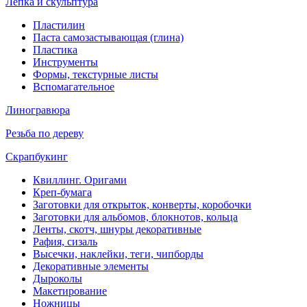
Лепка и скульптура
Пластилин
Паста самозастывающая (глина)
Пластика
Инструменты
Формы, текстурные листы
Вспомагательное
Линогравюра
Резьба по дереву
Скрапбукинг
Квиллинг. Оригами
Креп-бумага
Заготовки для открыток, конверты, коробочки
Заготовки для альбомов, блокнотов, кольца
Ленты, скотч, шнуры декоративные
Рафия, сизаль
Высечки, наклейки, теги, чипборды
Декоративные элементы
Дыроколы
Макетирование
Ножницы