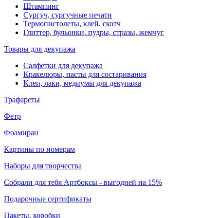
Штампинг
Сургуч, сургучные печати
Термопистолеты, клей, скотч
Глиттер, бульонки, пудры, стразы, жемчуг
Товары для декупажа
Салфетки для декупажа
Кракелюры, пасты для состаривания
Клеи, лаки, медиумы для декупажа
Трафареты
Фетр
Фоамиран
Картины по номерам
Наборы для творчества
Собрали для тебя Артбоксы - выгодней на 15%
Подарочные сертификаты
Пакеты, коробки