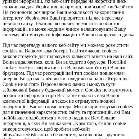
уривки інформації, які веб-сайт передає на жорсткий диск
споживача для зберігання інформації, пов’язаної з веб-сайтом.
Ця технологія розширює Ваші можливості використання
інтернету, зберігаючи Ваші пріоритети під час перегляду
певного сайту. Технологія cookies не містить особистої
інформації і не може жодним чином налаштовувати Вашу
систему або зчитувати інформацію з Вашого жорсткого диска.
Під час перегляду нашого веб-сайту ми можемо розмістити
cookies на Вашому комп'ютері. Такі тимчасові cookies
використовують для підрахунку кількості візитів на наш сайт.
Вони видаляються, коли Ви виходите з браузера. Постійні
cookies можуть зберігатися на Вашому комп'ютері Вашим
браузером. Під час реєстрації цей тип cookies повідомляє:
вперше Ви до нас завітали чи заходили на наш сайт раніше.
Cookie не містять Персональних даних і можуть бути
заблоковані Вами у будь-який момент. Сookies не отримують
особистої інформації про Вас та не надають нам Вашої
контактної інформації, а також не отримують жодної
інформації з Вашого комп'ютера. Ми використовуємо cookies
для визначення характеристик сайту та пропозицій, які Вам
найбільше подобаються з метою надання Вам більше
інформації, в якій Ви зацікавлені. Крім того, файли cookie
використовуються, щоб зробити веб-сайт
https://masterkisti.com.ua безпечним, захищеним і зручним.