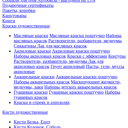
Собрали для тебя Артбоксы - выгодней на 15%
Подарочные сертификаты
Пакеты, коробки
Канцтовары
Книги
Краски художественные
Масляные краски
Масляные краски поштучно
Наборы
масляных красок
Растворители, разбавители, медиумы
Сиккативы
Лак для масляных красок
Акриловые краски
Акриловые краски поштучно
Наборы акриловых красок
Краски с эффектами
Контуры
Растворители, разбавители, медиумы
Лак для
акриловых красок
Грунт акриловый
Пасты, гели, муссы
акриловые
Акварельные краски
Акварельные краски поштучно
Наборы акварельных красок
Маскирующие жидкости,
медиумы, лаки
Наборы детских акварельных красок
Гуашевые краски
Гуашевые краски поштучно
Наборы
гуашевых красок
Краски в спреях и аэрозолях
Кисти художественные
Кисти Белка, Енот
Кисти Колонок, Соболь