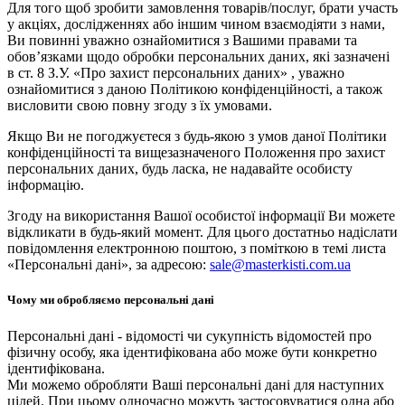
Для того щоб зробити замовлення товарів/послуг, брати участь
у акціях, дослідженнях або іншим чином взаємодіяти з нами,
Ви повинні уважно ознайомитися з Вашими правами та
обов’язками щодо обробки персональних даних, які зазначені
в ст. 8 З.У. «Про захист персональних даних» , уважно
ознайомитися з даною Політикою конфіденційності, а також
висловити свою повну згоду з їх умовами.
Якщо Ви не погоджуєтеся з будь-якою з умов даної Політики
конфіденційності та вищезазначеного Положення про захист
персональних даних, будь ласка, не надавайте особисту
інформацію.
Згоду на використання Вашої особистої інформації Ви можете
відкликати в будь-який момент. Для цього достатньо надіслати
повідомлення електронною поштою, з поміткою в темі листа
«Персональні дані», за адресою:
sale@masterkisti.com.ua
Чому ми обробляємо персональні дані
Персональні дані - відомості чи сукупність відомостей про
фізичну особу, яка ідентифікована або може бути конкретно
ідентифікована.
Ми можемо обробляти Ваші персональні дані для наступних
цілей. При цьому одночасно можуть застосовуватися одна або