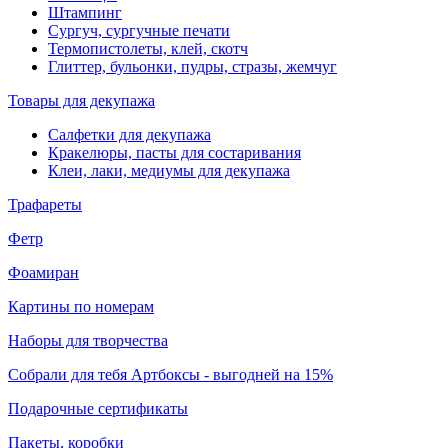
Штампинг
Сургуч, сургучные печати
Термопистолеты, клей, скотч
Глиттер, бульонки, пудры, стразы, жемчуг
Товары для декупажа
Салфетки для декупажа
Кракелюры, пасты для состаривания
Клеи, лаки, медиумы для декупажа
Трафареты
Фетр
Фоамиран
Картины по номерам
Наборы для творчества
Собрали для тебя Артбоксы - выгодней на 15%
Подарочные сертификаты
Пакеты, коробки