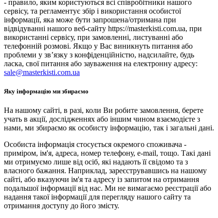
- правило, яким користуються всі співробітники нашого
сервісу, та регламентує збір і використання особистої
інформації, яка може бути запрошена/отримана при
відвідуванні нашого веб-сайту https://masterkisti.com.ua, при
використанні сервісу, при замовленні, листуванні або
телефонній розмові. Якщо у Вас виникнуть питання або
проблеми у зв’язку з конфіденційністю, надсилайте, будь
ласка, свої питання або зауваження на електронну адресу:
sale@masterkisti.com.ua
Яку інформацію ми збираємо
На нашому сайті, в разі, коли Ви робите замовлення, берете
учать в акції, дослідженнях або іншим чином взаємодієте з
нами, ми збираємо як особисту інформацію, так і загальні дані.
Особиста інформація стосується окремого споживача -
приміром, ім'я, адреса, номер телефону, e-mail, тощо. Такі дані
ми отримуємо лише від осіб, які надають її свідомо та з
власного бажання. Наприклад, зареєструвавшись на нашому
сайті, або вказуючи ім'я та адресу із запитом на отримання
подальшої інформації від нас. Ми не вимагаємо реєстрації або
надання такої інформації для перегляду нашого сайту та
отримання доступу до його змісту.