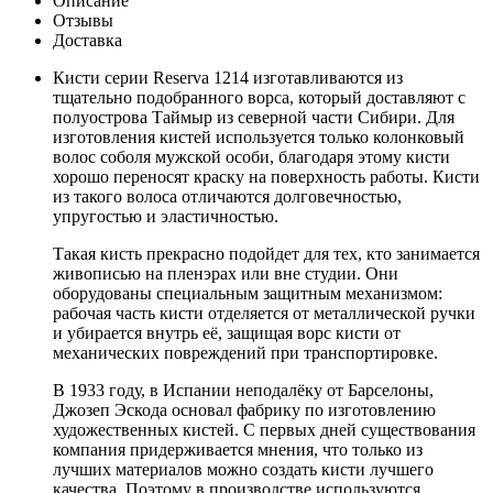
Описание
Отзывы
Доставка
Кисти серии Reserva 1214 изготавливаются из
тщательно подобранного ворса, который доставляют с
полуострова Таймыр из северной части Сибири. Для
изготовления кистей используется только колонковый
волос соболя мужской особи, благодаря этому кисти
хорошо переносят краску на поверхность работы. Кисти
из такого волоса отличаются долговечностью,
упругостью и эластичностью.
Такая кисть прекрасно подойдет для тех, кто занимается
живописью на пленэрах или вне студии. Они
оборудованы специальным защитным механизмом:
рабочая часть кисти отделяется от металлической ручки
и убирается внутрь её, защищая ворс кисти от
механических повреждений при транспортировке.
В 1933 году, в Испании неподалёку от Барселоны,
Джозеп Эскода основал фабрику по изготовлению
художественных кистей. С первых дней существования
компания придерживается мнения, что только из
лучших материалов можно создать кисти лучшего
качества. Поэтому в производстве используются