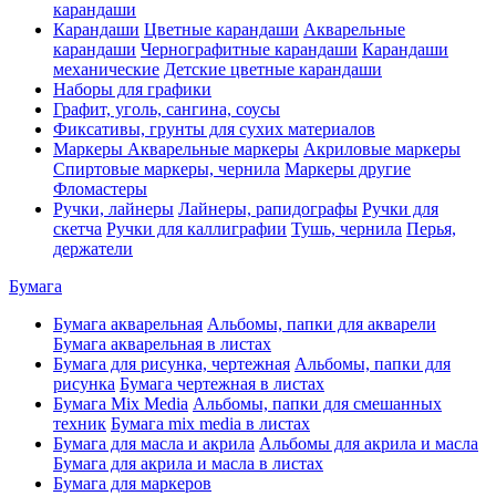
карандаши
Карандаши
Цветные карандаши
Акварельные
карандаши
Чернографитные карандаши
Карандаши
механические
Детские цветные карандаши
Наборы для графики
Графит, уголь, сангина, соусы
Фиксативы, грунты для сухих материалов
Маркеры
Акварельные маркеры
Акриловые маркеры
Спиртовые маркеры, чернила
Маркеры другие
Фломастеры
Ручки, лайнеры
Лайнеры, рапидографы
Ручки для
скетча
Ручки для каллиграфии
Тушь, чернила
Перья,
держатели
Бумага
Бумага акварельная
Альбомы, папки для акварели
Бумага акварельная в листах
Бумага для рисунка, чертежная
Альбомы, папки для
рисунка
Бумага чертежная в листах
Бумага Mix Media
Альбомы, папки для смешанных
техник
Бумага mix media в листах
Бумага для масла и акрила
Альбомы для акрила и масла
Бумага для акрила и масла в листах
Бумага для маркеров