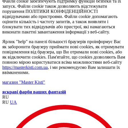
Файли cookie забезпечують підтримку функцій безпеки та їх
запуск. Файли cookie також дозволяють відстежувати
порушення ПОЛІТИКИ КОНФІДЕНЦІЙНОСТІ
відвідувачами або пристроями. Файли cookie допомагають
оцінити кількість і частоту запитів, а також виявляти і
блокувати тих відвідувачів або пристрої, які намагаються
виконати пакетні завантаження інформації з веб-сайту.
Ярлик "help" на панелі більшості браузерів проінформує Вас
як заборонити браузеру приймати нові cookies, як отримувати
повідомлення від браузера, що Ви отримали нові cookies, або
як відключити cookies. Пам'ятайте, що cookies дозволяють Вам
повною мірою користуватися всіма можливостями веб-сайту
https://masterkisti.com.ua
, і ми рекомендуємо Вам залишати їх
ввімкненими.
магазин "Master Kisti"
яскраві фарби ваших фантазій
RU
RU
UA