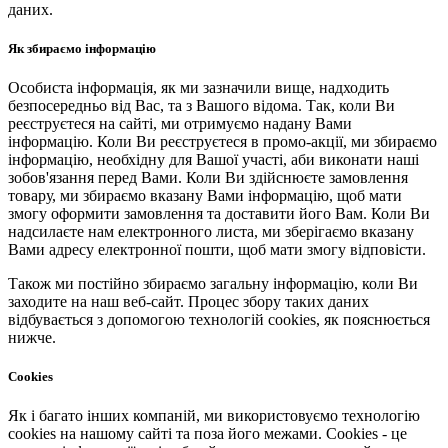
даних.
Як збираємо інформацію
Особиста інформація, як ми зазначили вище, надходить
безпосередньо від Вас, та з Вашого відома. Так, коли Ви
реєструєтеся на сайті, ми отримуємо надану Вами
інформацію. Коли Ви реєструєтеся в промо-акції, ми збираємо
інформацію, необхідну для Вашої участі, аби виконати наші
зобов'язання перед Вами. Коли Ви здійснюєте замовлення
товару, ми збираємо вказану Вами інформацію, щоб мати
змогу оформити замовлення та доставити його Вам. Коли Ви
надсилаєте нам електронного листа, ми зберігаємо вказану
Вами адресу електронної пошти, щоб мати змогу відповісти.
Також ми постійно збираємо загальну інформацію, коли Ви
заходите на наш веб-сайт. Процес збору таких даних
відбувається з допомогою технологій cookies, як пояснюється
нижче.
Cookies
Як і багато інших компаній, ми використовуємо технологію
cookies на нашому сайті та поза його межами. Cookies - це