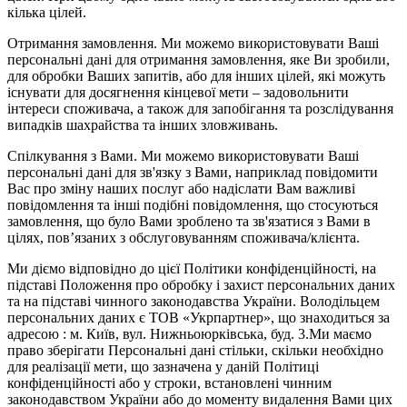
кілька цілей.
Отримання замовлення. Ми можемо використовувати Ваші
персональні дані для отримання замовлення, яке Ви зробили,
для обробки Ваших запитів, або для інших цілей, які можуть
існувати для досягнення кінцевої мети – задовольнити
інтереси споживача, а також для запобігання та розслідування
випадків шахрайства та інших зловживань.
Спілкування з Вами. Ми можемо використовувати Ваші
персональні дані для зв'язку з Вами, наприклад повідомити
Вас про зміну наших послуг або надіслати Вам важливі
повідомлення та інші подібні повідомлення, що стосуються
замовлення, що було Вами зроблено та зв'язатися з Вами в
цілях, пов’язаних з обслуговуванням споживача/клієнта.
Ми діємо відповідно до цієї Політики конфіденційності, на
підставі Положення про обробку і захист персональних даних
та на підставі чинного законодавства України. Володільцем
персональних даних є ТОВ «Укрпартнер», що знаходиться за
адресою : м. Київ, вул. Нижньоюркiвська, буд. 3.Ми маємо
право зберігати Персональні дані стільки, скільки необхідно
для реалізації мети, що зазначена у даній Політиці
конфіденційності або у строки, встановлені чинним
законодавством України або до моменту видалення Вами цих