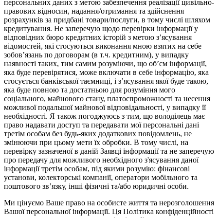
персональних даних з метою забезпечення реалізації цивільно-
правових відносин, надання/отримання та здійснення
розрахунків за придбані товари/послуги, в тому числі шляхом
кредитування. Не заперечую щодо перевірки інформації у
відповідних бюро кредитних історій з метою з’ясування
відомостей, які стосуються виконання мною взятих на себе
зобов’язань по договорам (в т.ч. кредитним), у випадку
наявності таких, тим самим розуміючи, що об’єм інформації,
яка буде перевірятися, може включати в себе інформацію, яка
стосується банківської таємниці, і з’ясування якої буде такою,
яка буде повною та достатньою для розуміння мого
соціального, майнового стану, платоспроможності та несення
можливої подальшої майнової відповідальності, у випадку її
необхідності. Я також погоджуюсь з тим, що володілець має
право надавати доступ та передавати мої персональні дані
третім особам без будь-яких додаткових повідомлень, не
змінюючи при цьому мети їх обробки. В тому числі, на
перевірку зазначеної в даній Заявці інформації та не заперечую
про передачу для можливого необхідного з'ясування даної
інформації третім особам, під якими розумію: фінансові
установи, колекторські компанії, оператори мобільного та
поштового зв’язку, інші фізичні та/або юридичні особи.
Ми цінуємо Ваше право на особисте життя та нерозголошення
Вашої персональної інформації. Ця Політика конфіденційності