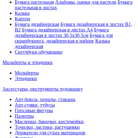
Бумага пастельная
Альбомы, папки для пастели
Бумага
пастельная в листах
Калька
Картон
Бумага дизайнерская
Бумага дизайнерская в листах В1,
В2
Бумага дизайнерская в листах А4
Бумага
дизайнерская в листах 30,5х30,5см
Бумага для
скрапбукинга, дизайнерская в наборе
Калька
дизайнерская
Скетчбуки обучающие
Мольберты и этюдники
Мольберты
Этюдники
Аксессуары, инструменты художнику
Арт-боксы, пеналы, стаканы
Арт-сумки, тубусы
Гипсовые фигуры
Палитры
Масленки, баночки, кистемойки
Точилки, ластики, растушевки
Держатели для сухих материалов