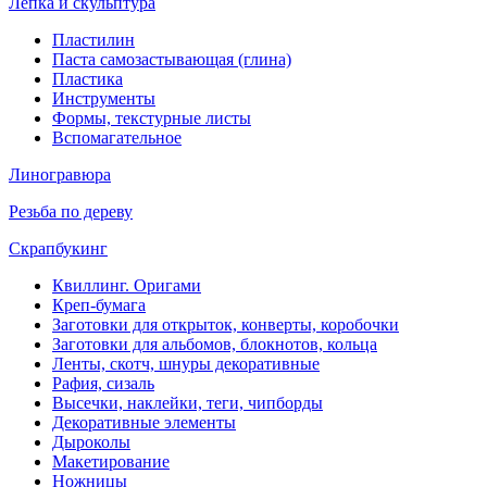
Лепка и скульптура
Пластилин
Паста самозастывающая (глина)
Пластика
Инструменты
Формы, текстурные листы
Вспомагательное
Линогравюра
Резьба по дереву
Скрапбукинг
Квиллинг. Оригами
Креп-бумага
Заготовки для открыток, конверты, коробочки
Заготовки для альбомов, блокнотов, кольца
Ленты, скотч, шнуры декоративные
Рафия, сизаль
Высечки, наклейки, теги, чипборды
Декоративные элементы
Дыроколы
Макетирование
Ножницы