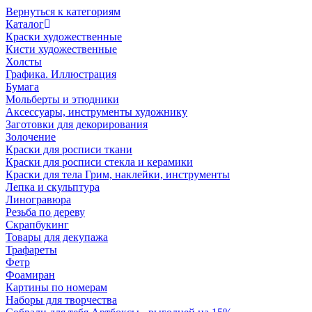
Вернуться к категориям
Каталог
Краски художественные
Кисти художественные
Холсты
Графика. Иллюстрация
Бумага
Мольберты и этюдники
Аксессуары, инструменты художнику
Заготовки для декорирования
Золочение
Краски для росписи ткани
Краски для росписи стекла и керамики
Краски для тела Грим, наклейки, инструменты
Лепка и скульптура
Линогравюра
Резьба по дереву
Скрапбукинг
Товары для декупажа
Трафареты
Фетр
Фоамиран
Картины по номерам
Наборы для творчества