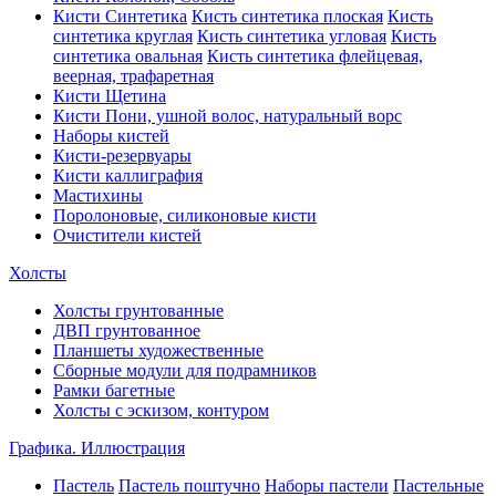
Кисти Синтетика
Кисть синтетика плоская
Кисть
синтетика круглая
Кисть синтетика угловая
Кисть
синтетика овальная
Кисть синтетика флейцевая,
веерная, трафаретная
Кисти Щетина
Кисти Пони, ушной волос, натуральный ворс
Наборы кистей
Кисти-резервуары
Кисти каллиграфия
Мастихины
Поролоновые, силиконовые кисти
Очистители кистей
Холсты
Холсты грунтованные
ДВП грунтованное
Планшеты художественные
Сборные модули для подрамников
Рамки багетные
Холсты c эскизом, контуром
Графика. Иллюстрация
Пастель
Пастель поштучно
Наборы пастели
Пастельные