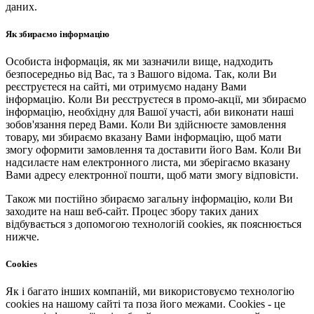
даних.
Як збираємо інформацію
Особиста інформація, як ми зазначили вище, надходить
безпосередньо від Вас, та з Вашого відома. Так, коли Ви
реєструєтеся на сайті, ми отримуємо надану Вами
інформацію. Коли Ви реєструєтеся в промо-акції, ми збираємо
інформацію, необхідну для Вашої участі, аби виконати наші
зобов'язання перед Вами. Коли Ви здійснюєте замовлення
товару, ми збираємо вказану Вами інформацію, щоб мати
змогу оформити замовлення та доставити його Вам. Коли Ви
надсилаєте нам електронного листа, ми зберігаємо вказану
Вами адресу електронної пошти, щоб мати змогу відповісти.
Також ми постійно збираємо загальну інформацію, коли Ви
заходите на наш веб-сайт. Процес збору таких даних
відбувається з допомогою технологій cookies, як пояснюється
нижче.
Cookies
Як і багато інших компаній, ми використовуємо технологію
cookies на нашому сайті та поза його межами. Cookies - це