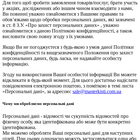
Для того щоб зробити замовлення товарів/послуг, брати участь
у акціях, дослідженнях або іншим чином взаємодіяти з нами,
Ви повинні уважно ознайомитися з Вашими правами та
обов’язками щодо обробки персональних даних, які зазначені
в ст. 8 З.У. «Про захист персональних даних» , уважно
ознайомитися з даною Політикою конфіденційності, а також
висловити свою повну згоду з їх умовами.
Якщо Ви не погоджуєтеся з будь-якою з умов даної Політики
конфіденційності та вищезазначеного Положення про захист
персональних даних, будь ласка, не надавайте особисту
інформацію.
Згоду на використання Вашої особистої інформації Ви можете
відкликати в будь-який момент. Для цього достатньо надіслати
повідомлення електронною поштою, з поміткою в темі листа
«Персональні дані», за адресою:
sale@masterkisti.com.ua
Чому ми обробляємо персональні дані
Персональні дані - відомості чи сукупність відомостей про
фізичну особу, яка ідентифікована або може бути конкретно
ідентифікована.
Ми можемо обробляти Ваші персональні дані для наступних
цілей. При цьому одночасно можуть застосовуватися одна або