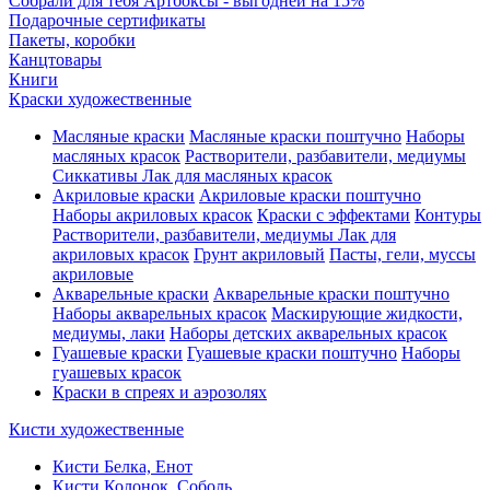
Собрали для тебя Артбоксы - выгодней на 15%
Подарочные сертификаты
Пакеты, коробки
Канцтовары
Книги
Краски художественные
Масляные краски
Масляные краски поштучно
Наборы
масляных красок
Растворители, разбавители, медиумы
Сиккативы
Лак для масляных красок
Акриловые краски
Акриловые краски поштучно
Наборы акриловых красок
Краски с эффектами
Контуры
Растворители, разбавители, медиумы
Лак для
акриловых красок
Грунт акриловый
Пасты, гели, муссы
акриловые
Акварельные краски
Акварельные краски поштучно
Наборы акварельных красок
Маскирующие жидкости,
медиумы, лаки
Наборы детских акварельных красок
Гуашевые краски
Гуашевые краски поштучно
Наборы
гуашевых красок
Краски в спреях и аэрозолях
Кисти художественные
Кисти Белка, Енот
Кисти Колонок, Соболь