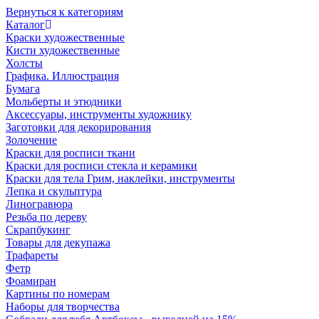
Вернуться к категориям
Каталог
Краски художественные
Кисти художественные
Холсты
Графика. Иллюстрация
Бумага
Мольберты и этюдники
Аксессуары, инструменты художнику
Заготовки для декорирования
Золочение
Краски для росписи ткани
Краски для росписи стекла и керамики
Краски для тела Грим, наклейки, инструменты
Лепка и скульптура
Линогравюра
Резьба по дереву
Скрапбукинг
Товары для декупажа
Трафареты
Фетр
Фоамиран
Картины по номерам
Наборы для творчества