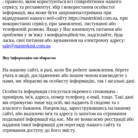
- правило, яким користуються всі співробітники нашого
сервісу, та регламентує збір і використання особистої
інформації, яка може бути запрошена/отримана при
відвідуванні нашого веб-сайту https://masterkisti.com.ua, при
використанні сервісу, при замовленні, листуванні або
телефонній розмові. Якщо у Вас виникнуть питання або
проблеми у зв’язку з конфіденційністю, надсилайте, будь
ласка, свої питання або зауваження на електронну адресу:
sale@masterkisti.com.ua
Яку інформацію ми збираємо
На нашому сайті, в разі, коли Ви робите замовлення, берете
учать в акції, дослідженнях або іншим чином взаємодієте з
нами, ми збираємо як особисту інформацію, так і загальні дані.
Особиста інформація стосується окремого споживача -
приміром, ім'я, адреса, номер телефону, e-mail, тощо. Такі дані
ми отримуємо лише від осіб, які надають її свідомо та з
власного бажання. Наприклад, зареєструвавшись на нашому
сайті, або вказуючи ім'я та адресу із запитом на отримання
подальшої інформації від нас. Ми не вимагаємо реєстрації або
надання такої інформації для перегляду нашого сайту та
отримання доступу до його змісту.