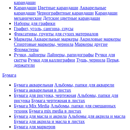
карандаши
Карандаши
Цветные карандаши
Акварельные
карандаши
Чернографитные карандаши
Карандаши
механические
Детские цветные карандаши
Наборы для графики
Графит, уголь, сангина, соусы
Фиксативы, грунты для сухих материалов
Маркеры
Акварельные маркеры
Акриловые маркеры
Спиртовые маркеры, чернила
Маркеры другие
Фломастеры
Ручки, лайнеры
Лайнеры, рапидографы
Ручки для
скетча
Ручки для каллиграфии
Тушь, чернила
Перья,
держатели
Бумага
Бумага акварельная
Альбомы, папки для акварели
Бумага акварельная в листах
Бумага для рисунка, чертежная
Альбомы, папки для
рисунка
Бумага чертежная в листах
Бумага Mix Media
Альбомы, папки для смешанных
техник
Бумага mix media в листах
Бумага для масла и акрила
Альбомы для акрила и масла
Бумага для акрила и масла в листах
Бумага для маркеров