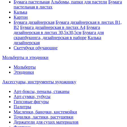
Бумага пастельная
Альбомы, папки для пастели
Бумага
пастельная в листах
Калька
Картон
Бумага дизайнерская
Бумага дизайнерская в листах В1,
В2
Бумага дизайнерская в листах А4
Бумага
дизайнерская в листах 30,5х30,5см
Бумага для
скрапбукинга, дизайнерская в наборе
Калька
дизайнерская
Скетчбуки обучающие
Мольберты и этюдники
Мольберты
Этюдники
Аксессуары, инструменты художнику
Арт-боксы, пеналы, стаканы
Арт-сумки, тубусы
Гипсовые фигуры
Палитры
Масленки, баночки, кистемойки
Точилки, ластики, растушевки
Держатели для сухих материалов