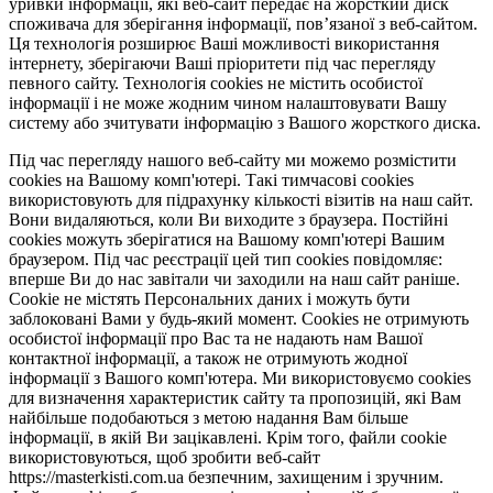
уривки інформації, які веб-сайт передає на жорсткий диск
споживача для зберігання інформації, пов’язаної з веб-сайтом.
Ця технологія розширює Ваші можливості використання
інтернету, зберігаючи Ваші пріоритети під час перегляду
певного сайту. Технологія cookies не містить особистої
інформації і не може жодним чином налаштовувати Вашу
систему або зчитувати інформацію з Вашого жорсткого диска.
Під час перегляду нашого веб-сайту ми можемо розмістити
cookies на Вашому комп'ютері. Такі тимчасові cookies
використовують для підрахунку кількості візитів на наш сайт.
Вони видаляються, коли Ви виходите з браузера. Постійні
cookies можуть зберігатися на Вашому комп'ютері Вашим
браузером. Під час реєстрації цей тип cookies повідомляє:
вперше Ви до нас завітали чи заходили на наш сайт раніше.
Cookie не містять Персональних даних і можуть бути
заблоковані Вами у будь-який момент. Сookies не отримують
особистої інформації про Вас та не надають нам Вашої
контактної інформації, а також не отримують жодної
інформації з Вашого комп'ютера. Ми використовуємо cookies
для визначення характеристик сайту та пропозицій, які Вам
найбільше подобаються з метою надання Вам більше
інформації, в якій Ви зацікавлені. Крім того, файли cookie
використовуються, щоб зробити веб-сайт
https://masterkisti.com.ua безпечним, захищеним і зручним.