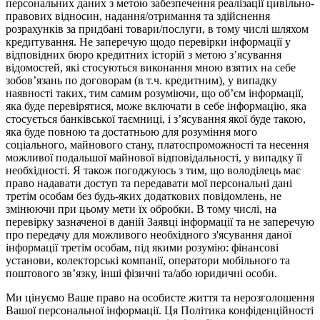
персональних даних з метою забезпечення реалізації цивільно-
правових відносин, надання/отримання та здійснення
розрахунків за придбані товари/послуги, в тому числі шляхом
кредитування. Не заперечую щодо перевірки інформації у
відповідних бюро кредитних історій з метою з’ясування
відомостей, які стосуються виконання мною взятих на себе
зобов’язань по договорам (в т.ч. кредитним), у випадку
наявності таких, тим самим розуміючи, що об’єм інформації,
яка буде перевірятися, може включати в себе інформацію, яка
стосується банківської таємниці, і з’ясування якої буде такою,
яка буде повною та достатньою для розуміння мого
соціального, майнового стану, платоспроможності та несення
можливої подальшої майнової відповідальності, у випадку її
необхідності. Я також погоджуюсь з тим, що володілець має
право надавати доступ та передавати мої персональні дані
третім особам без будь-яких додаткових повідомлень, не
змінюючи при цьому мети їх обробки. В тому числі, на
перевірку зазначеної в даній Заявці інформації та не заперечую
про передачу для можливого необхідного з'ясування даної
інформації третім особам, під якими розумію: фінансові
установи, колекторські компанії, оператори мобільного та
поштового зв’язку, інші фізичні та/або юридичні особи.
Ми цінуємо Ваше право на особисте життя та нерозголошення
Вашої персональної інформації. Ця Політика конфіденційності