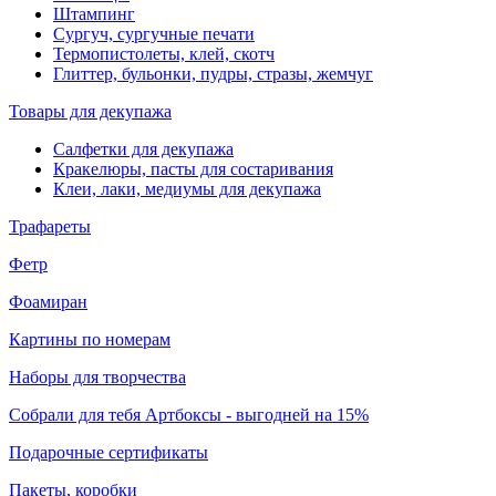
Штампинг
Сургуч, сургучные печати
Термопистолеты, клей, скотч
Глиттер, бульонки, пудры, стразы, жемчуг
Товары для декупажа
Салфетки для декупажа
Кракелюры, пасты для состаривания
Клеи, лаки, медиумы для декупажа
Трафареты
Фетр
Фоамиран
Картины по номерам
Наборы для творчества
Собрали для тебя Артбоксы - выгодней на 15%
Подарочные сертификаты
Пакеты, коробки