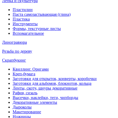
Лепка и скульптура
Пластилин
Паста самозастывающая (глина)
Пластика
Инструменты
Формы, текстурные листы
Вспомагательное
Линогравюра
Резьба по дереву
Скрапбукинг
Квиллинг. Оригами
Креп-бумага
Заготовки для открыток, конверты, коробочки
Заготовки для альбомов, блокнотов, кольца
Ленты, скотч, шнуры декоративные
Рафия, сизаль
Высечки, наклейки, теги, чипборды
Декоративные элементы
Дыроколы
Макетирование
Ножницы