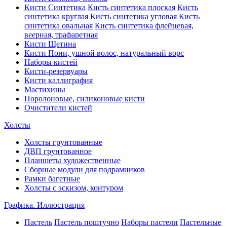
Кисти Синтетика
Кисть синтетика плоская
Кисть
синтетика круглая
Кисть синтетика угловая
Кисть
синтетика овальная
Кисть синтетика флейцевая,
веерная, трафаретная
Кисти Щетина
Кисти Пони, ушной волос, натуральный ворс
Наборы кистей
Кисти-резервуары
Кисти каллиграфия
Мастихины
Поролоновые, силиконовые кисти
Очистители кистей
Холсты
Холсты грунтованные
ДВП грунтованное
Планшеты художественные
Сборные модули для подрамников
Рамки багетные
Холсты c эскизом, контуром
Графика. Иллюстрация
Пастель
Пастель поштучно
Наборы пастели
Пастельные