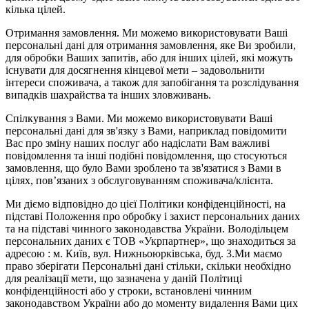
кілька цілей.
Отримання замовлення. Ми можемо використовувати Ваші
персональні дані для отримання замовлення, яке Ви зробили,
для обробки Ваших запитів, або для інших цілей, які можуть
існувати для досягнення кінцевої мети – задовольнити
інтереси споживача, а також для запобігання та розслідування
випадків шахрайства та інших зловживань.
Спілкування з Вами. Ми можемо використовувати Ваші
персональні дані для зв'язку з Вами, наприклад повідомити
Вас про зміну наших послуг або надіслати Вам важливі
повідомлення та інші подібні повідомлення, що стосуються
замовлення, що було Вами зроблено та зв'язатися з Вами в
цілях, пов’язаних з обслуговуванням споживача/клієнта.
Ми діємо відповідно до цієї Політики конфіденційності, на
підставі Положення про обробку і захист персональних даних
та на підставі чинного законодавства України. Володільцем
персональних даних є ТОВ «Укрпартнер», що знаходиться за
адресою : м. Київ, вул. Нижньоюркiвська, буд. 3.Ми маємо
право зберігати Персональні дані стільки, скільки необхідно
для реалізації мети, що зазначена у даній Політиці
конфіденційності або у строки, встановлені чинним
законодавством України або до моменту видалення Вами цих