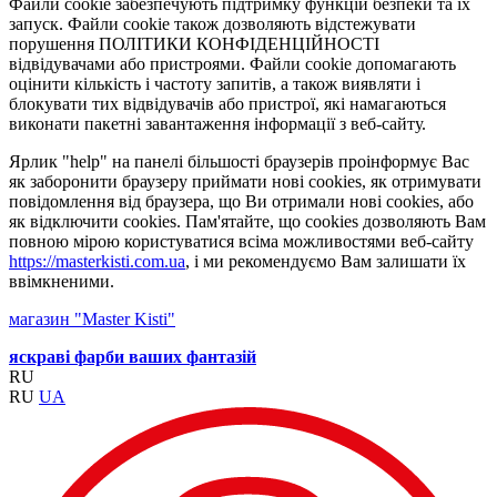
Файли cookie забезпечують підтримку функцій безпеки та їх
запуск. Файли cookie також дозволяють відстежувати
порушення ПОЛІТИКИ КОНФІДЕНЦІЙНОСТІ
відвідувачами або пристроями. Файли cookie допомагають
оцінити кількість і частоту запитів, а також виявляти і
блокувати тих відвідувачів або пристрої, які намагаються
виконати пакетні завантаження інформації з веб-сайту.
Ярлик "help" на панелі більшості браузерів проінформує Вас
як заборонити браузеру приймати нові cookies, як отримувати
повідомлення від браузера, що Ви отримали нові cookies, або
як відключити cookies. Пам'ятайте, що cookies дозволяють Вам
повною мірою користуватися всіма можливостями веб-сайту
https://masterkisti.com.ua
, і ми рекомендуємо Вам залишати їх
ввімкненими.
магазин "Master Kisti"
яскраві фарби ваших фантазій
RU
RU
UA