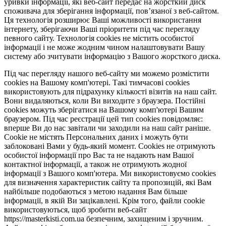
уривки інформації, які веб-сайт передає на жорсткий диск
споживача для зберігання інформації, пов’язаної з веб-сайтом.
Ця технологія розширює Ваші можливості використання
інтернету, зберігаючи Ваші пріоритети під час перегляду
певного сайту. Технологія cookies не містить особистої
інформації і не може жодним чином налаштовувати Вашу
систему або зчитувати інформацію з Вашого жорсткого диска.
Під час перегляду нашого веб-сайту ми можемо розмістити
cookies на Вашому комп'ютері. Такі тимчасові cookies
використовують для підрахунку кількості візитів на наш сайт.
Вони видаляються, коли Ви виходите з браузера. Постійні
cookies можуть зберігатися на Вашому комп'ютері Вашим
браузером. Під час реєстрації цей тип cookies повідомляє:
вперше Ви до нас завітали чи заходили на наш сайт раніше.
Cookie не містять Персональних даних і можуть бути
заблоковані Вами у будь-який момент. Сookies не отримують
особистої інформації про Вас та не надають нам Вашої
контактної інформації, а також не отримують жодної
інформації з Вашого комп'ютера. Ми використовуємо cookies
для визначення характеристик сайту та пропозицій, які Вам
найбільше подобаються з метою надання Вам більше
інформації, в якій Ви зацікавлені. Крім того, файли cookie
використовуються, щоб зробити веб-сайт
https://masterkisti.com.ua безпечним, захищеним і зручним.