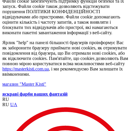
Файли cookie забезпечують підтримку функцій безпеки та їх
запуск. Файли cookie також дозволяють відстежувати
порушення ПОЛІТИКИ КОНФІДЕНЦІЙНОСТІ
відвідувачами або пристроями. Файли cookie допомагають
оцінити кількість і частоту запитів, а також виявляти і
блокувати тих відвідувачів або пристрої, які намагаються
виконати пакетні завантаження інформації з веб-сайту.
Ярлик "help" на панелі більшості браузерів проінформує Вас
як заборонити браузеру приймати нові cookies, як отримувати
повідомлення від браузера, що Ви отримали нові cookies, або
як відключити cookies. Пам'ятайте, що cookies дозволяють Вам
повною мірою користуватися всіма можливостями веб-сайту
https://masterkisti.com.ua
, і ми рекомендуємо Вам залишати їх
ввімкненими.
магазин "Master Kisti"
яскраві фарби ваших фантазій
RU
RU
UA