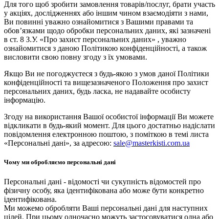
Для того щоб зробити замовлення товарів/послуг, брати участь
у акціях, дослідженнях або іншим чином взаємодіяти з нами,
Ви повинні уважно ознайомитися з Вашими правами та
обов’язками щодо обробки персональних даних, які зазначені
в ст. 8 З.У. «Про захист персональних даних» , уважно
ознайомитися з даною Політикою конфіденційності, а також
висловити свою повну згоду з їх умовами.
Якщо Ви не погоджуєтеся з будь-якою з умов даної Політики
конфіденційності та вищезазначеного Положення про захист
персональних даних, будь ласка, не надавайте особисту
інформацію.
Згоду на використання Вашої особистої інформації Ви можете
відкликати в будь-який момент. Для цього достатньо надіслати
повідомлення електронною поштою, з поміткою в темі листа
«Персональні дані», за адресою:
sale@masterkisti.com.ua
Чому ми обробляємо персональні дані
Персональні дані - відомості чи сукупність відомостей про
фізичну особу, яка ідентифікована або може бути конкретно
ідентифікована.
Ми можемо обробляти Ваші персональні дані для наступних
цілей. При цьому одночасно можуть застосовуватися одна або