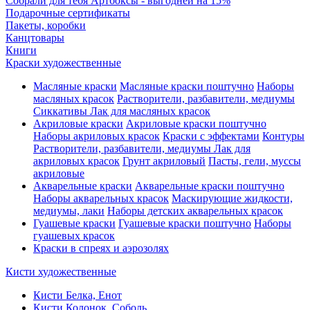
Собрали для тебя Артбоксы - выгодней на 15%
Подарочные сертификаты
Пакеты, коробки
Канцтовары
Книги
Краски художественные
Масляные краски
Масляные краски поштучно
Наборы
масляных красок
Растворители, разбавители, медиумы
Сиккативы
Лак для масляных красок
Акриловые краски
Акриловые краски поштучно
Наборы акриловых красок
Краски с эффектами
Контуры
Растворители, разбавители, медиумы
Лак для
акриловых красок
Грунт акриловый
Пасты, гели, муссы
акриловые
Акварельные краски
Акварельные краски поштучно
Наборы акварельных красок
Маскирующие жидкости,
медиумы, лаки
Наборы детских акварельных красок
Гуашевые краски
Гуашевые краски поштучно
Наборы
гуашевых красок
Краски в спреях и аэрозолях
Кисти художественные
Кисти Белка, Енот
Кисти Колонок, Соболь