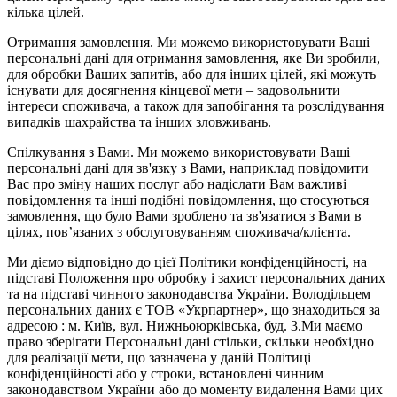
кілька цілей.
Отримання замовлення. Ми можемо використовувати Ваші
персональні дані для отримання замовлення, яке Ви зробили,
для обробки Ваших запитів, або для інших цілей, які можуть
існувати для досягнення кінцевої мети – задовольнити
інтереси споживача, а також для запобігання та розслідування
випадків шахрайства та інших зловживань.
Спілкування з Вами. Ми можемо використовувати Ваші
персональні дані для зв'язку з Вами, наприклад повідомити
Вас про зміну наших послуг або надіслати Вам важливі
повідомлення та інші подібні повідомлення, що стосуються
замовлення, що було Вами зроблено та зв'язатися з Вами в
цілях, пов’язаних з обслуговуванням споживача/клієнта.
Ми діємо відповідно до цієї Політики конфіденційності, на
підставі Положення про обробку і захист персональних даних
та на підставі чинного законодавства України. Володільцем
персональних даних є ТОВ «Укрпартнер», що знаходиться за
адресою : м. Київ, вул. Нижньоюркiвська, буд. 3.Ми маємо
право зберігати Персональні дані стільки, скільки необхідно
для реалізації мети, що зазначена у даній Політиці
конфіденційності або у строки, встановлені чинним
законодавством України або до моменту видалення Вами цих