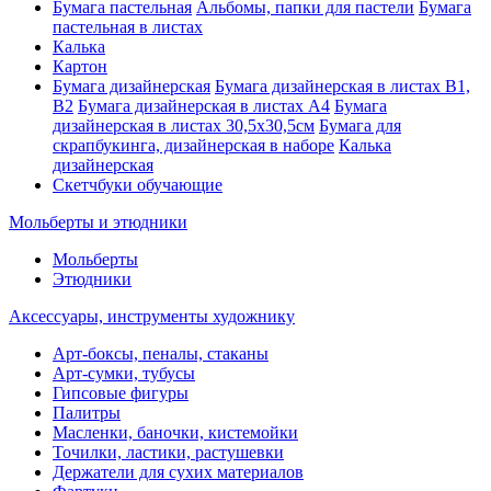
Бумага пастельная
Альбомы, папки для пастели
Бумага
пастельная в листах
Калька
Картон
Бумага дизайнерская
Бумага дизайнерская в листах В1,
В2
Бумага дизайнерская в листах А4
Бумага
дизайнерская в листах 30,5х30,5см
Бумага для
скрапбукинга, дизайнерская в наборе
Калька
дизайнерская
Скетчбуки обучающие
Мольберты и этюдники
Мольберты
Этюдники
Аксессуары, инструменты художнику
Арт-боксы, пеналы, стаканы
Арт-сумки, тубусы
Гипсовые фигуры
Палитры
Масленки, баночки, кистемойки
Точилки, ластики, растушевки
Держатели для сухих материалов