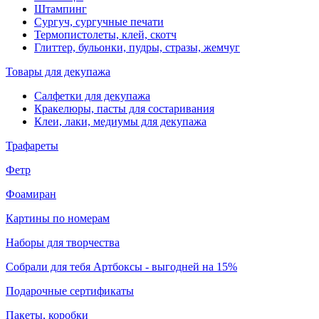
Штампинг
Сургуч, сургучные печати
Термопистолеты, клей, скотч
Глиттер, бульонки, пудры, стразы, жемчуг
Товары для декупажа
Салфетки для декупажа
Кракелюры, пасты для состаривания
Клеи, лаки, медиумы для декупажа
Трафареты
Фетр
Фоамиран
Картины по номерам
Наборы для творчества
Собрали для тебя Артбоксы - выгодней на 15%
Подарочные сертификаты
Пакеты, коробки