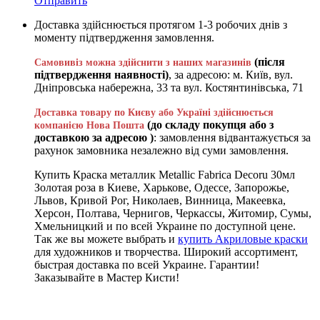
Отправить
Доставка здійснюється протягом 1-3 робочих днів з
моменту підтвердження замовлення.
(після
Самовивіз можна здійснити з наших магазинів
підтвердження наявності)
, за адресою: м. Київ, вул.
Дніпровська набережна, 33 та вул. Костянтинівська, 71
Доставка товару по Києву або Україні здійснюється
(до складу покупця або з
компанією Нова Пошта
доставкою за адресою )
: замовлення відвантажується за
рахунок замовника незалежно від суми замовлення.
Купить Краска металлик Metallic Fabrica Decoru 30мл
Золотая роза в Киеве, Харькове, Одессе, Запорожье,
Львов, Кривой Рог, Николаев, Винница, Макеевка,
Херсон, Полтава, Чернигов, Черкассы, Житомир, Сумы,
Хмельницкий и по всей Украине по доступной цене.
Так же вы можете выбрать и
купить Акриловые краски
для художников и творчества. Широкий ассортимент,
быстрая доставка по всей Украине. Гарантии!
Заказывайте в Мастер Кисти!