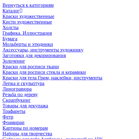
Вернуться к категориям
Каталог
Краски художественные
Кисти художественные
Холсты
Графика. Иллюстрация
Бумага
Мольберты и этюдники
Аксессуары, инструменты художнику
Заготовки для декорирования
Золочение
Краски для росписи ткани
Краски для росписи стекла и керамики
Краски для тела Грим, наклейки, инструменты
Лепка и скульптура
Линогравюра
Резьба по дереву
Скрапбукинг
Товары для декупажа
Трафареты
Фетр
Фоамиран
Картины по номерам
Наборы для творчества