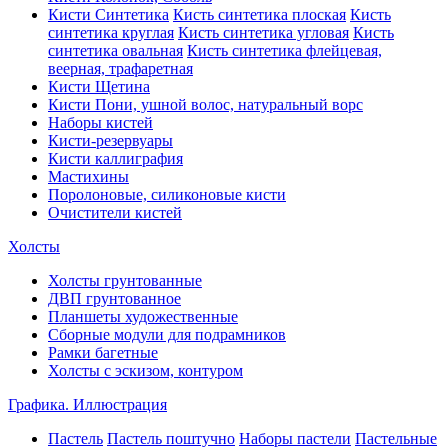
Кисти Синтетика
Кисть синтетика плоская
Кисть
синтетика круглая
Кисть синтетика угловая
Кисть
синтетика овальная
Кисть синтетика флейцевая,
веерная, трафаретная
Кисти Щетина
Кисти Пони, ушной волос, натуральный ворс
Наборы кистей
Кисти-резервуары
Кисти каллиграфия
Мастихины
Поролоновые, силиконовые кисти
Очистители кистей
Холсты
Холсты грунтованные
ДВП грунтованное
Планшеты художественные
Сборные модули для подрамников
Рамки багетные
Холсты c эскизом, контуром
Графика. Иллюстрация
Пастель
Пастель поштучно
Наборы пастели
Пастельные