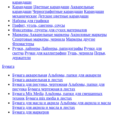
карандаши
Карандаши
Цветные карандаши
Акварельные
карандаши
Чернографитные карандаши
Карандаши
механические
Детские цветные карандаши
Наборы для графики
Графит, уголь, сангина, соусы
Фиксативы, грунты для сухих материалов
Маркеры
Акварельные маркеры
Акриловые маркеры
Спиртовые маркеры, чернила
Маркеры другие
Фломастеры
Ручки, лайнеры
Лайнеры, рапидографы
Ручки для
скетча
Ручки для каллиграфии
Тушь, чернила
Перья,
держатели
Бумага
Бумага акварельная
Альбомы, папки для акварели
Бумага акварельная в листах
Бумага для рисунка, чертежная
Альбомы, папки для
рисунка
Бумага чертежная в листах
Бумага Mix Media
Альбомы, папки для смешанных
техник
Бумага mix media в листах
Бумага для масла и акрила
Альбомы для акрила и масла
Бумага для акрила и масла в листах
Бумага для маркеров