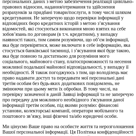
персональних даних з метою забезпечення реалізації цивільно-
правових відносин, надання/отримання та здійснення
розрахунків за придбані товари/послуги, в тому числі шляхом
кредитування. Не заперечую щодо перевірки інформації у
відповідних бюро кредитних історій з метою з’ясування
відомостей, які стосуються виконання мною взятих на себе
зобов’язань по договорам (в т.ч. кредитним), у випадку
наявності таких, тим самим розуміючи, що об’єм інформації,
яка буде перевірятися, може включати в себе інформацію, яка
стосується банківської таємниці, і з’ясування якої буде такою,
яка буде повною та достатньою для розуміння мого
соціального, майнового стану, платоспроможності та несення
можливої подальшої майнової відповідальності, у випадку її
необхідності. Я також погоджуюсь з тим, що володілець має
право надавати доступ та передавати мої персональні дані
третім особам без будь-яких додаткових повідомлень, не
змінюючи при цьому мети їх обробки. В тому числі, на
перевірку зазначеної в даній Заявці інформації та не заперечую
про передачу для можливого необхідного з'ясування даної
інформації третім особам, під якими розумію: фінансові
установи, колекторські компанії, оператори мобільного та
поштового зв’язку, інші фізичні та/або юридичні особи.
Ми цінуємо Ваше право на особисте життя та нерозголошення
Вашої персональної інформації. Ця Політика конфіденційності