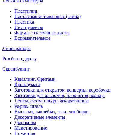
Лепка и скульптура
Пластилин
Паста самозастывающая (глина)
Пластика
Инструменты
Формы, текстурные листы
Вспомагательное
Линогравюра
Резьба по дереву
Скрапбукинг
Квиллинг. Оригами
Креп-бумага
Заготовки для открыток, конверты, коробочки
Заготовки для альбомов, блокнотов, кольца
Ленты, скотч, шнуры декоративные
Рафия, сизаль
Высечки, наклейки, теги, чипборды
Декоративные элементы
Дыроколы
Макетирование
Ножницы