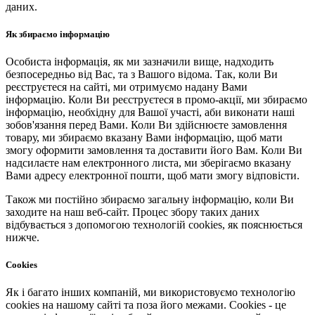
даних.
Як збираємо інформацію
Особиста інформація, як ми зазначили вище, надходить
безпосередньо від Вас, та з Вашого відома. Так, коли Ви
реєструєтеся на сайті, ми отримуємо надану Вами
інформацію. Коли Ви реєструєтеся в промо-акції, ми збираємо
інформацію, необхідну для Вашої участі, аби виконати наші
зобов'язання перед Вами. Коли Ви здійснюєте замовлення
товару, ми збираємо вказану Вами інформацію, щоб мати
змогу оформити замовлення та доставити його Вам. Коли Ви
надсилаєте нам електронного листа, ми зберігаємо вказану
Вами адресу електронної пошти, щоб мати змогу відповісти.
Також ми постійно збираємо загальну інформацію, коли Ви
заходите на наш веб-сайт. Процес збору таких даних
відбувається з допомогою технологій cookies, як пояснюється
нижче.
Cookies
Як і багато інших компаній, ми використовуємо технологію
cookies на нашому сайті та поза його межами. Cookies - це