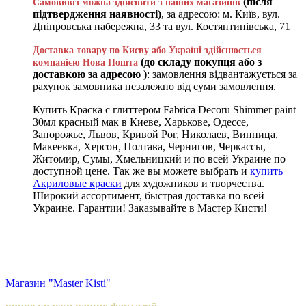
(після
Самовивіз можна здійснити з наших магазинів
підтвердження наявності)
, за адресою: м. Київ, вул.
Дніпровська набережна, 33 та вул. Костянтинівська, 71
Доставка товару по Києву або Україні здійснюється
(до складу покупця або з
компанією Нова Пошта
доставкою за адресою )
: замовлення відвантажується за
рахунок замовника незалежно від суми замовлення.
Купить Краска с глиттером Fabrica Decoru Shimmer paint
30мл красный мак в Киеве, Харькове, Одессе,
Запорожье, Львов, Кривой Рог, Николаев, Винница,
Макеевка, Херсон, Полтава, Чернигов, Черкассы,
Житомир, Сумы, Хмельницкий и по всей Украине по
доступной цене. Так же вы можете выбрать и
купить
Акриловые краски
для художников и творчества.
Широкий ассортимент, быстрая доставка по всей
Украине. Гарантии! Заказывайте в Мастер Кисти!
Магазин "Master Kisti"