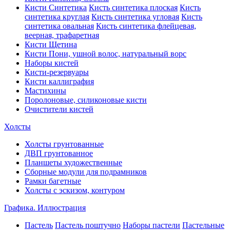
Кисти Синтетика
Кисть синтетика плоская
Кисть
синтетика круглая
Кисть синтетика угловая
Кисть
синтетика овальная
Кисть синтетика флейцевая,
веерная, трафаретная
Кисти Щетина
Кисти Пони, ушной волос, натуральный ворс
Наборы кистей
Кисти-резервуары
Кисти каллиграфия
Мастихины
Поролоновые, силиконовые кисти
Очистители кистей
Холсты
Холсты грунтованные
ДВП грунтованное
Планшеты художественные
Сборные модули для подрамников
Рамки багетные
Холсты c эскизом, контуром
Графика. Иллюстрация
Пастель
Пастель поштучно
Наборы пастели
Пастельные