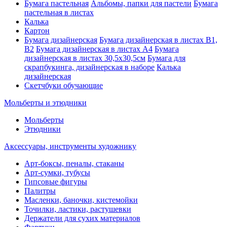
Бумага пастельная
Альбомы, папки для пастели
Бумага
пастельная в листах
Калька
Картон
Бумага дизайнерская
Бумага дизайнерская в листах В1,
В2
Бумага дизайнерская в листах А4
Бумага
дизайнерская в листах 30,5х30,5см
Бумага для
скрапбукинга, дизайнерская в наборе
Калька
дизайнерская
Скетчбуки обучающие
Мольберты и этюдники
Мольберты
Этюдники
Аксессуары, инструменты художнику
Арт-боксы, пеналы, стаканы
Арт-сумки, тубусы
Гипсовые фигуры
Палитры
Масленки, баночки, кистемойки
Точилки, ластики, растушевки
Держатели для сухих материалов