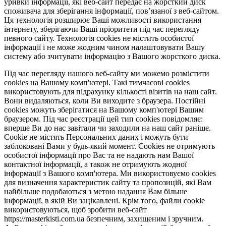
уривки інформації, які веб-сайт передає на жорсткий диск
споживача для зберігання інформації, пов’язаної з веб-сайтом.
Ця технологія розширює Ваші можливості використання
інтернету, зберігаючи Ваші пріоритети під час перегляду
певного сайту. Технологія cookies не містить особистої
інформації і не може жодним чином налаштовувати Вашу
систему або зчитувати інформацію з Вашого жорсткого диска.
Під час перегляду нашого веб-сайту ми можемо розмістити
cookies на Вашому комп'ютері. Такі тимчасові cookies
використовують для підрахунку кількості візитів на наш сайт.
Вони видаляються, коли Ви виходите з браузера. Постійні
cookies можуть зберігатися на Вашому комп'ютері Вашим
браузером. Під час реєстрації цей тип cookies повідомляє:
вперше Ви до нас завітали чи заходили на наш сайт раніше.
Cookie не містять Персональних даних і можуть бути
заблоковані Вами у будь-який момент. Сookies не отримують
особистої інформації про Вас та не надають нам Вашої
контактної інформації, а також не отримують жодної
інформації з Вашого комп'ютера. Ми використовуємо cookies
для визначення характеристик сайту та пропозицій, які Вам
найбільше подобаються з метою надання Вам більше
інформації, в якій Ви зацікавлені. Крім того, файли cookie
використовуються, щоб зробити веб-сайт
https://masterkisti.com.ua безпечним, захищеним і зручним.