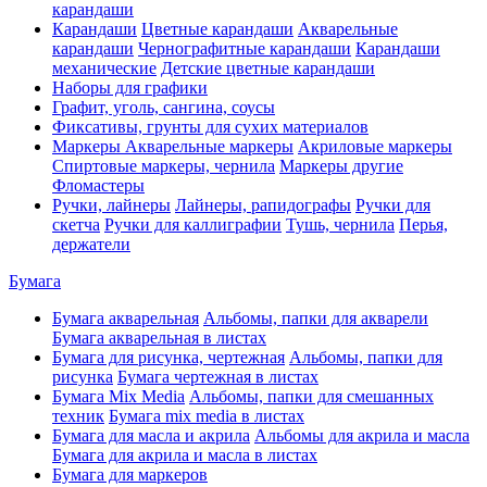
карандаши
Карандаши
Цветные карандаши
Акварельные
карандаши
Чернографитные карандаши
Карандаши
механические
Детские цветные карандаши
Наборы для графики
Графит, уголь, сангина, соусы
Фиксативы, грунты для сухих материалов
Маркеры
Акварельные маркеры
Акриловые маркеры
Спиртовые маркеры, чернила
Маркеры другие
Фломастеры
Ручки, лайнеры
Лайнеры, рапидографы
Ручки для
скетча
Ручки для каллиграфии
Тушь, чернила
Перья,
держатели
Бумага
Бумага акварельная
Альбомы, папки для акварели
Бумага акварельная в листах
Бумага для рисунка, чертежная
Альбомы, папки для
рисунка
Бумага чертежная в листах
Бумага Mix Media
Альбомы, папки для смешанных
техник
Бумага mix media в листах
Бумага для масла и акрила
Альбомы для акрила и масла
Бумага для акрила и масла в листах
Бумага для маркеров