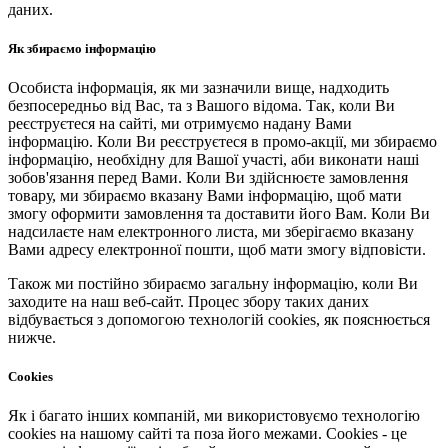
даних.
Як збираємо інформацію
Особиста інформація, як ми зазначили вище, надходить
безпосередньо від Вас, та з Вашого відома. Так, коли Ви
реєструєтеся на сайті, ми отримуємо надану Вами
інформацію. Коли Ви реєструєтеся в промо-акції, ми збираємо
інформацію, необхідну для Вашої участі, аби виконати наші
зобов'язання перед Вами. Коли Ви здійснюєте замовлення
товару, ми збираємо вказану Вами інформацію, щоб мати
змогу оформити замовлення та доставити його Вам. Коли Ви
надсилаєте нам електронного листа, ми зберігаємо вказану
Вами адресу електронної пошти, щоб мати змогу відповісти.
Також ми постійно збираємо загальну інформацію, коли Ви
заходите на наш веб-сайт. Процес збору таких даних
відбувається з допомогою технологій cookies, як пояснюється
нижче.
Cookies
Як і багато інших компаній, ми використовуємо технологію
cookies на нашому сайті та поза його межами. Cookies - це