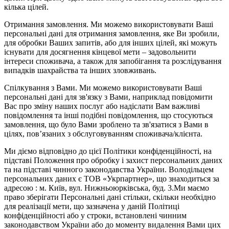
кілька цілей.
Отримання замовлення. Ми можемо використовувати Ваші
персональні дані для отримання замовлення, яке Ви зробили,
для обробки Ваших запитів, або для інших цілей, які можуть
існувати для досягнення кінцевої мети – задовольнити
інтереси споживача, а також для запобігання та розслідування
випадків шахрайства та інших зловживань.
Спілкування з Вами. Ми можемо використовувати Ваші
персональні дані для зв'язку з Вами, наприклад повідомити
Вас про зміну наших послуг або надіслати Вам важливі
повідомлення та інші подібні повідомлення, що стосуються
замовлення, що було Вами зроблено та зв'язатися з Вами в
цілях, пов’язаних з обслуговуванням споживача/клієнта.
Ми діємо відповідно до цієї Політики конфіденційності, на
підставі Положення про обробку і захист персональних даних
та на підставі чинного законодавства України. Володільцем
персональних даних є ТОВ «Укрпартнер», що знаходиться за
адресою : м. Київ, вул. Нижньоюркiвська, буд. 3.Ми маємо
право зберігати Персональні дані стільки, скільки необхідно
для реалізації мети, що зазначена у даній Політиці
конфіденційності або у строки, встановлені чинним
законодавством України або до моменту видалення Вами цих