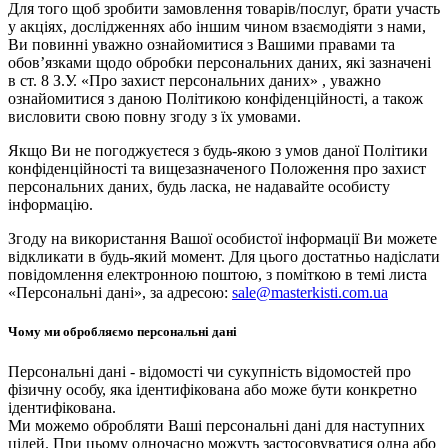
Для того щоб зробити замовлення товарів/послуг, брати участь
у акціях, дослідженнях або іншим чином взаємодіяти з нами,
Ви повинні уважно ознайомитися з Вашими правами та
обов’язками щодо обробки персональних даних, які зазначені
в ст. 8 З.У. «Про захист персональних даних» , уважно
ознайомитися з даною Політикою конфіденційності, а також
висловити свою повну згоду з їх умовами.
Якщо Ви не погоджуєтеся з будь-якою з умов даної Політики
конфіденційності та вищезазначеного Положення про захист
персональних даних, будь ласка, не надавайте особисту
інформацію.
Згоду на використання Вашої особистої інформації Ви можете
відкликати в будь-який момент. Для цього достатньо надіслати
повідомлення електронною поштою, з поміткою в темі листа
«Персональні дані», за адресою:
sale@masterkisti.com.ua
Чому ми обробляємо персональні дані
Персональні дані - відомості чи сукупність відомостей про
фізичну особу, яка ідентифікована або може бути конкретно
ідентифікована.
Ми можемо обробляти Ваші персональні дані для наступних
цілей. При цьому одночасно можуть застосовуватися одна або