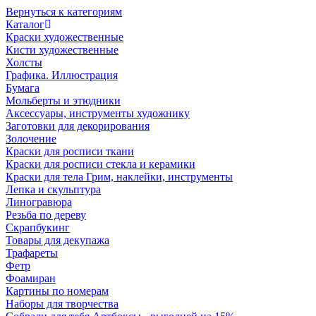
Вернуться к категориям
Каталог
Краски художественные
Кисти художественные
Холсты
Графика. Иллюстрация
Бумага
Мольберты и этюдники
Аксессуары, инструменты художнику
Заготовки для декорирования
Золочение
Краски для росписи ткани
Краски для росписи стекла и керамики
Краски для тела Грим, наклейки, инструменты
Лепка и скульптура
Линогравюра
Резьба по дереву
Скрапбукинг
Товары для декупажа
Трафареты
Фетр
Фоамиран
Картины по номерам
Наборы для творчества