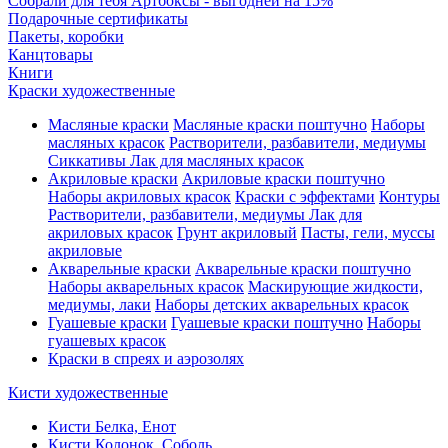
Собрали для тебя Артбоксы - выгодней на 15%
Подарочные сертификаты
Пакеты, коробки
Канцтовары
Книги
Краски художественные
Масляные краски
Масляные краски поштучно
Наборы
масляных красок
Растворители, разбавители, медиумы
Сиккативы
Лак для масляных красок
Акриловые краски
Акриловые краски поштучно
Наборы акриловых красок
Краски с эффектами
Контуры
Растворители, разбавители, медиумы
Лак для
акриловых красок
Грунт акриловый
Пасты, гели, муссы
акриловые
Акварельные краски
Акварельные краски поштучно
Наборы акварельных красок
Маскирующие жидкости,
медиумы, лаки
Наборы детских акварельных красок
Гуашевые краски
Гуашевые краски поштучно
Наборы
гуашевых красок
Краски в спреях и аэрозолях
Кисти художественные
Кисти Белка, Енот
Кисти Колонок, Соболь