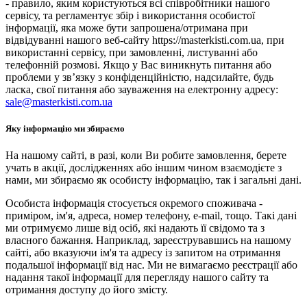
- правило, яким користуються всі співробітники нашого
сервісу, та регламентує збір і використання особистої
інформації, яка може бути запрошена/отримана при
відвідуванні нашого веб-сайту https://masterkisti.com.ua, при
використанні сервісу, при замовленні, листуванні або
телефонній розмові. Якщо у Вас виникнуть питання або
проблеми у зв’язку з конфіденційністю, надсилайте, будь
ласка, свої питання або зауваження на електронну адресу:
sale@masterkisti.com.ua
Яку інформацію ми збираємо
На нашому сайті, в разі, коли Ви робите замовлення, берете
учать в акції, дослідженнях або іншим чином взаємодієте з
нами, ми збираємо як особисту інформацію, так і загальні дані.
Особиста інформація стосується окремого споживача -
приміром, ім'я, адреса, номер телефону, e-mail, тощо. Такі дані
ми отримуємо лише від осіб, які надають її свідомо та з
власного бажання. Наприклад, зареєструвавшись на нашому
сайті, або вказуючи ім'я та адресу із запитом на отримання
подальшої інформації від нас. Ми не вимагаємо реєстрації або
надання такої інформації для перегляду нашого сайту та
отримання доступу до його змісту.