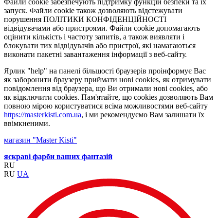
Файли cookie забезпечують підтримку функцій безпеки та їх
запуск. Файли cookie також дозволяють відстежувати
порушення ПОЛІТИКИ КОНФІДЕНЦІЙНОСТІ
відвідувачами або пристроями. Файли cookie допомагають
оцінити кількість і частоту запитів, а також виявляти і
блокувати тих відвідувачів або пристрої, які намагаються
виконати пакетні завантаження інформації з веб-сайту.
Ярлик "help" на панелі більшості браузерів проінформує Вас
як заборонити браузеру приймати нові cookies, як отримувати
повідомлення від браузера, що Ви отримали нові cookies, або
як відключити cookies. Пам'ятайте, що cookies дозволяють Вам
повною мірою користуватися всіма можливостями веб-сайту
https://masterkisti.com.ua
, і ми рекомендуємо Вам залишати їх
ввімкненими.
магазин "Master Kisti"
яскраві фарби ваших фантазій
RU
RU
UA