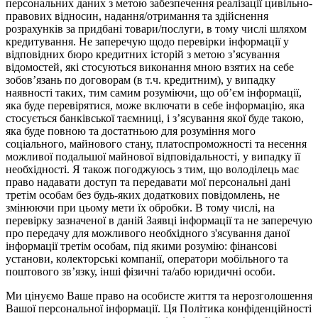
персональних даних з метою забезпечення реалізації цивільно-
правових відносин, надання/отримання та здійснення
розрахунків за придбані товари/послуги, в тому числі шляхом
кредитування. Не заперечую щодо перевірки інформації у
відповідних бюро кредитних історій з метою з’ясування
відомостей, які стосуються виконання мною взятих на себе
зобов’язань по договорам (в т.ч. кредитним), у випадку
наявності таких, тим самим розуміючи, що об’єм інформації,
яка буде перевірятися, може включати в себе інформацію, яка
стосується банківської таємниці, і з’ясування якої буде такою,
яка буде повною та достатньою для розуміння мого
соціального, майнового стану, платоспроможності та несення
можливої подальшої майнової відповідальності, у випадку її
необхідності. Я також погоджуюсь з тим, що володілець має
право надавати доступ та передавати мої персональні дані
третім особам без будь-яких додаткових повідомлень, не
змінюючи при цьому мети їх обробки. В тому числі, на
перевірку зазначеної в даній Заявці інформації та не заперечую
про передачу для можливого необхідного з'ясування даної
інформації третім особам, під якими розумію: фінансові
установи, колекторські компанії, оператори мобільного та
поштового зв’язку, інші фізичні та/або юридичні особи.
Ми цінуємо Ваше право на особисте життя та нерозголошення
Вашої персональної інформації. Ця Політика конфіденційності