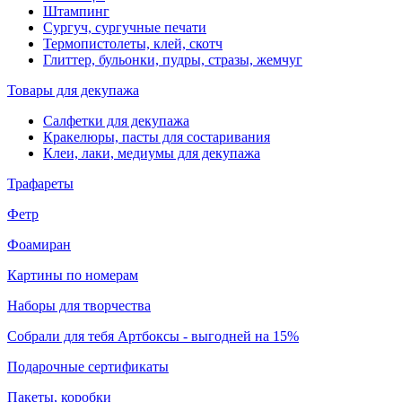
Штампинг
Сургуч, сургучные печати
Термопистолеты, клей, скотч
Глиттер, бульонки, пудры, стразы, жемчуг
Товары для декупажа
Салфетки для декупажа
Кракелюры, пасты для состаривания
Клеи, лаки, медиумы для декупажа
Трафареты
Фетр
Фоамиран
Картины по номерам
Наборы для творчества
Собрали для тебя Артбоксы - выгодней на 15%
Подарочные сертификаты
Пакеты, коробки