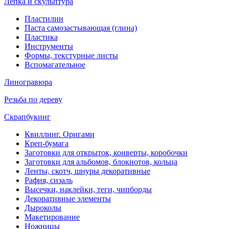
Лепка и скульптура
Пластилин
Паста самозастывающая (глина)
Пластика
Инструменты
Формы, текстурные листы
Вспомагательное
Линогравюра
Резьба по дереву
Скрапбукинг
Квиллинг. Оригами
Креп-бумага
Заготовки для открыток, конверты, коробочки
Заготовки для альбомов, блокнотов, кольца
Ленты, скотч, шнуры декоративные
Рафия, сизаль
Высечки, наклейки, теги, чипборды
Декоративные элементы
Дыроколы
Макетирование
Ножницы