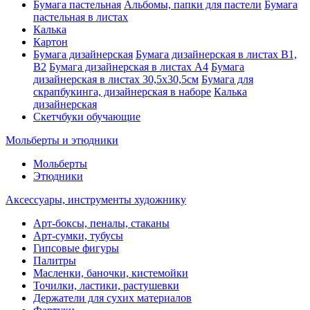
Бумага пастельная
Альбомы, папки для пастели
Бумага
пастельная в листах
Калька
Картон
Бумага дизайнерская
Бумага дизайнерская в листах В1,
В2
Бумага дизайнерская в листах А4
Бумага
дизайнерская в листах 30,5х30,5см
Бумага для
скрапбукинга, дизайнерская в наборе
Калька
дизайнерская
Скетчбуки обучающие
Мольберты и этюдники
Мольберты
Этюдники
Аксессуары, инструменты художнику
Арт-боксы, пеналы, стаканы
Арт-сумки, тубусы
Гипсовые фигуры
Палитры
Масленки, баночки, кистемойки
Точилки, ластики, растушевки
Держатели для сухих материалов