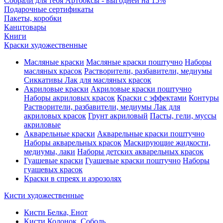
Собрали для тебя Артбоксы - выгодней на 15%
Подарочные сертификаты
Пакеты, коробки
Канцтовары
Книги
Краски художественные
Масляные краски
Масляные краски поштучно
Наборы
масляных красок
Растворители, разбавители, медиумы
Сиккативы
Лак для масляных красок
Акриловые краски
Акриловые краски поштучно
Наборы акриловых красок
Краски с эффектами
Контуры
Растворители, разбавители, медиумы
Лак для
акриловых красок
Грунт акриловый
Пасты, гели, муссы
акриловые
Акварельные краски
Акварельные краски поштучно
Наборы акварельных красок
Маскирующие жидкости,
медиумы, лаки
Наборы детских акварельных красок
Гуашевые краски
Гуашевые краски поштучно
Наборы
гуашевых красок
Краски в спреях и аэрозолях
Кисти художественные
Кисти Белка, Енот
Кисти Колонок, Соболь