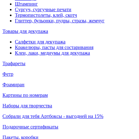
Штампинг
Сургуч, сургучные печати
Термопистолеты, клей, скотч
Глиттер, бульонки, пудры, стразы, жемчуг
Товары для декупажа
Салфетки для декупажа
Кракелюры, пасты для состаривания
Клеи, лаки, медиумы для декупажа
Трафареты
Фетр
Фоамиран
Картины по номерам
Наборы для творчества
Собрали для тебя Артбоксы - выгодней на 15%
Подарочные сертификаты
Пакеты, коробки