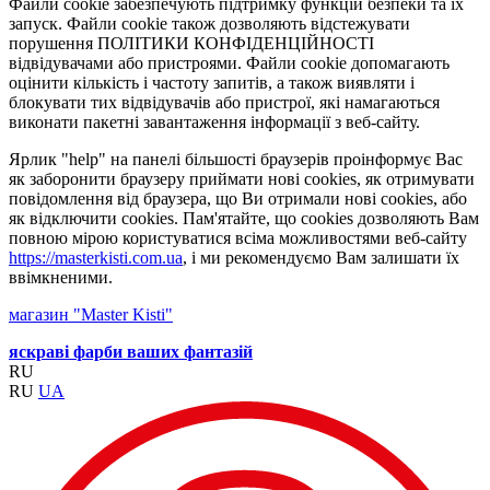
Файли cookie забезпечують підтримку функцій безпеки та їх
запуск. Файли cookie також дозволяють відстежувати
порушення ПОЛІТИКИ КОНФІДЕНЦІЙНОСТІ
відвідувачами або пристроями. Файли cookie допомагають
оцінити кількість і частоту запитів, а також виявляти і
блокувати тих відвідувачів або пристрої, які намагаються
виконати пакетні завантаження інформації з веб-сайту.
Ярлик "help" на панелі більшості браузерів проінформує Вас
як заборонити браузеру приймати нові cookies, як отримувати
повідомлення від браузера, що Ви отримали нові cookies, або
як відключити cookies. Пам'ятайте, що cookies дозволяють Вам
повною мірою користуватися всіма можливостями веб-сайту
https://masterkisti.com.ua
, і ми рекомендуємо Вам залишати їх
ввімкненими.
магазин "Master Kisti"
яскраві фарби ваших фантазій
RU
RU
UA