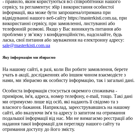
- правило, яким користуються всі співробітники нашого
сервісу, та регламентує збір і використання особистої
інформації, яка може бути запрошена/отримана при
відвідуванні нашого веб-сайту https://masterkisti.com.ua, при
використанні сервісу, при замовленні, листуванні або
телефонній розмові. Якщо у Вас виникнуть питання або
проблеми у зв’язку з конфіденційністю, надсилайте, будь
ласка, свої питання або зауваження на електронну адресу:
sale@masterkisti.com.ua
Яку інформацію ми збираємо
На нашому сайті, в разі, коли Ви робите замовлення, берете
учать в акції, дослідженнях або іншим чином взаємодієте з
нами, ми збираємо як особисту інформацію, так і загальні дані.
Особиста інформація стосується окремого споживача -
приміром, ім'я, адреса, номер телефону, e-mail, тощо. Такі дані
ми отримуємо лише від осіб, які надають її свідомо та з
власного бажання. Наприклад, зареєструвавшись на нашому
сайті, або вказуючи ім'я та адресу із запитом на отримання
подальшої інформації від нас. Ми не вимагаємо реєстрації або
надання такої інформації для перегляду нашого сайту та
отримання доступу до його змісту.