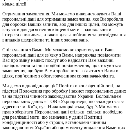
кілька цілей.
Отримання замовлення. Ми можемо використовувати Ваші
персональні дані для отримання замовлення, яке Ви зробили,
для обробки Ваших запитів, або для інших цілей, які можуть
існувати для досягнення кінцевої мети – задовольнити
інтереси споживача, а також для запобігання та розслідування
випадків шахрайства та інших зловживань.
Спілкування з Вами. Ми можемо використовувати Ваші
персональні дані для зв'язку з Вами, наприклад повідомити
Вас про зміну наших послуг або надіслати Вам важливі
повідомлення та інші подібні повідомлення, що стосуються
замовлення, що було Вами зроблено та зв'язатися з Вами в
цілях, пов’язаних з обслуговуванням споживача/клієнта.
Ми діємо відповідно до цієї Політики конфіденційності, на
підставі Положення про обробку і захист персональних даних
та на підставі чинного законодавства України. Володільцем
персональних даних є ТОВ «Укрпартнер», що знаходиться за
адресою : м. Київ, вул. Нижньоюркiвська, буд. 3.Ми маємо
право зберігати Персональні дані стільки, скільки необхідно
для реалізації мети, що зазначена у даній Політиці
конфіденційності або у строки, встановлені чинним
законодавством України або до моменту видалення Вами цих