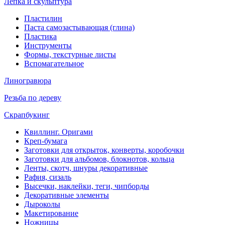
Лепка и скульптура
Пластилин
Паста самозастывающая (глина)
Пластика
Инструменты
Формы, текстурные листы
Вспомагательное
Линогравюра
Резьба по дереву
Скрапбукинг
Квиллинг. Оригами
Креп-бумага
Заготовки для открыток, конверты, коробочки
Заготовки для альбомов, блокнотов, кольца
Ленты, скотч, шнуры декоративные
Рафия, сизаль
Высечки, наклейки, теги, чипборды
Декоративные элементы
Дыроколы
Макетирование
Ножницы