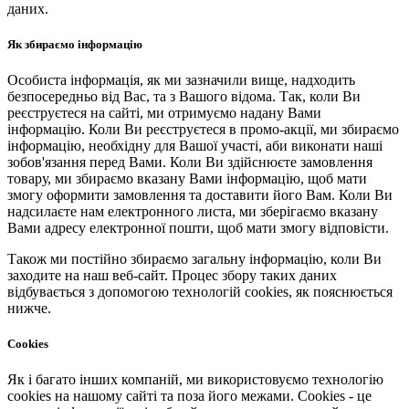
даних.
Як збираємо інформацію
Особиста інформація, як ми зазначили вище, надходить
безпосередньо від Вас, та з Вашого відома. Так, коли Ви
реєструєтеся на сайті, ми отримуємо надану Вами
інформацію. Коли Ви реєструєтеся в промо-акції, ми збираємо
інформацію, необхідну для Вашої участі, аби виконати наші
зобов'язання перед Вами. Коли Ви здійснюєте замовлення
товару, ми збираємо вказану Вами інформацію, щоб мати
змогу оформити замовлення та доставити його Вам. Коли Ви
надсилаєте нам електронного листа, ми зберігаємо вказану
Вами адресу електронної пошти, щоб мати змогу відповісти.
Також ми постійно збираємо загальну інформацію, коли Ви
заходите на наш веб-сайт. Процес збору таких даних
відбувається з допомогою технологій cookies, як пояснюється
нижче.
Cookies
Як і багато інших компаній, ми використовуємо технологію
cookies на нашому сайті та поза його межами. Cookies - це