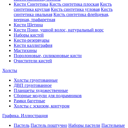
Кисти Синтетика
Кисть синтетика плоская
Кисть
синтетика круглая
Кисть синтетика угловая
Кисть
синтетика овальная
Кисть синтетика флейцевая,
веерная, трафаретная
Кисти Щетина
Кисти Пони, ушной волос, натуральный ворс
Наборы кистей
Кисти-резервуары
Кисти каллиграфия
Мастихины
Поролоновые, силиконовые кисти
Очистители кистей
Холсты
Холсты грунтованные
ДВП грунтованное
Планшеты художественные
Сборные модули для подрамников
Рамки багетные
Холсты c эскизом, контуром
Графика. Иллюстрация
Пастель
Пастель поштучно
Наборы пастели
Пастельные