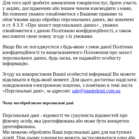
Для того щоб зробити замовлення товарів/послуг, брати участь
у акціях, дослідженнях або іншим чином взаємодіяти з нами,
Ви повинні уважно ознайомитися з Вашими правами та
обов’язками щодо обробки персональних даних, які зазначені
в ст. 8 З.У. «Про захист персональних даних» , уважно
ознайомитися з даною Політикою конфіденційності, а також
висловити свою повну згоду з їх умовами.
Якщо Ви не погоджуєтеся з будь-якою з умов даної Політики
конфіденційності та вищезазначеного Положення про захист
персональних даних, будь ласка, не надавайте особисту
інформацію.
Згоду на використання Вашої особистої інформації Ви можете
відкликати в будь-який момент. Для цього достатньо надіслати
повідомлення електронною поштою, з поміткою в темі листа
«Персональні дані», за адресою:
sale@masterkisti.com.ua
Чому ми обробляємо персональні дані
Персональні дані - відомості чи сукупність відомостей про
фізичну особу, яка ідентифікована або може бути конкретно
ідентифікована.
Ми можемо обробляти Ваші персональні дані для наступних
цілей. При цьому одночасно можуть застосовуватися одна або