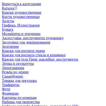
Вернуться к категориям
Каталог
Краски художественные
Кисти художественные
Холсты
Графика. Иллюстрация
Бумага
Мольберты и этюдники
Аксессуары, инструменты художнику
Заготовки для декорирования
Золочение
Краски для росписи ткани
Краски для росписи стекла и керамики
Краски для тела Грим, наклейки, инструменты
Лепка и скульптура
Линогравюра
Резьба по дереву
Скрапбукинг
Товары для декупажа
Трафареты
Фетр
Фоамиран
Картины по номерам
Наборы для творчества