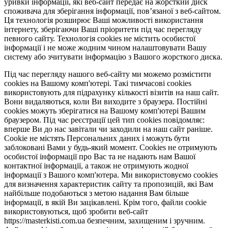
уривки інформації, які веб-сайт передає на жорсткий диск
споживача для зберігання інформації, пов’язаної з веб-сайтом.
Ця технологія розширює Ваші можливості використання
інтернету, зберігаючи Ваші пріоритети під час перегляду
певного сайту. Технологія cookies не містить особистої
інформації і не може жодним чином налаштовувати Вашу
систему або зчитувати інформацію з Вашого жорсткого диска.
Під час перегляду нашого веб-сайту ми можемо розмістити
cookies на Вашому комп'ютері. Такі тимчасові cookies
використовують для підрахунку кількості візитів на наш сайт.
Вони видаляються, коли Ви виходите з браузера. Постійні
cookies можуть зберігатися на Вашому комп'ютері Вашим
браузером. Під час реєстрації цей тип cookies повідомляє:
вперше Ви до нас завітали чи заходили на наш сайт раніше.
Cookie не містять Персональних даних і можуть бути
заблоковані Вами у будь-який момент. Сookies не отримують
особистої інформації про Вас та не надають нам Вашої
контактної інформації, а також не отримують жодної
інформації з Вашого комп'ютера. Ми використовуємо cookies
для визначення характеристик сайту та пропозицій, які Вам
найбільше подобаються з метою надання Вам більше
інформації, в якій Ви зацікавлені. Крім того, файли cookie
використовуються, щоб зробити веб-сайт
https://masterkisti.com.ua безпечним, захищеним і зручним.