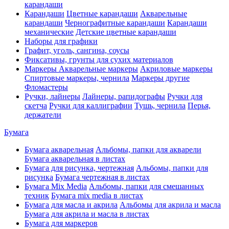
карандаши
Карандаши
Цветные карандаши
Акварельные
карандаши
Чернографитные карандаши
Карандаши
механические
Детские цветные карандаши
Наборы для графики
Графит, уголь, сангина, соусы
Фиксативы, грунты для сухих материалов
Маркеры
Акварельные маркеры
Акриловые маркеры
Спиртовые маркеры, чернила
Маркеры другие
Фломастеры
Ручки, лайнеры
Лайнеры, рапидографы
Ручки для
скетча
Ручки для каллиграфии
Тушь, чернила
Перья,
держатели
Бумага
Бумага акварельная
Альбомы, папки для акварели
Бумага акварельная в листах
Бумага для рисунка, чертежная
Альбомы, папки для
рисунка
Бумага чертежная в листах
Бумага Mix Media
Альбомы, папки для смешанных
техник
Бумага mix media в листах
Бумага для масла и акрила
Альбомы для акрила и масла
Бумага для акрила и масла в листах
Бумага для маркеров