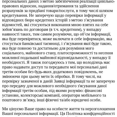
персональних даних з метою забезпечення реалізації цивільно-
правових відносин, надання/отримання та здійснення
розрахунків за придбані товари/послуги, в тому числі шляхом
кредитування. Не заперечую щодо перевірки інформації у
відповідних бюро кредитних історій з метою з’ясування
відомостей, які стосуються виконання мною взятих на себе
зобов’язань по договорам (в т.ч. кредитним), у випадку
наявності таких, тим самим розуміючи, що об’єм інформації,
яка буде перевірятися, може включати в себе інформацію, яка
стосується банківської таємниці, і з’ясування якої буде такою,
яка буде повною та достатньою для розуміння мого
соціального, майнового стану, платоспроможності та несення
можливої подальшої майнової відповідальності, у випадку її
необхідності. Я також погоджуюсь з тим, що володілець має
право надавати доступ та передавати мої персональні дані
третім особам без будь-яких додаткових повідомлень, не
змінюючи при цьому мети їх обробки. В тому числі, на
перевірку зазначеної в даній Заявці інформації та не заперечую
про передачу для можливого необхідного з'ясування даної
інформації третім особам, під якими розумію: фінансові
установи, колекторські компанії, оператори мобільного та
поштового зв’язку, інші фізичні та/або юридичні особи.
Ми цінуємо Ваше право на особисте життя та нерозголошення
Вашої персональної інформації. Ця Політика конфіденційності