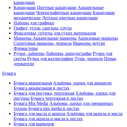
карандаши
Карандаши
Цветные карандаши
Акварельные
карандаши
Чернографитные карандаши
Карандаши
механические
Детские цветные карандаши
Наборы для графики
Графит, уголь, сангина, соусы
Фиксативы, грунты для сухих материалов
Маркеры
Акварельные маркеры
Акриловые маркеры
Спиртовые маркеры, чернила
Маркеры другие
Фломастеры
Ручки, лайнеры
Лайнеры, рапидографы
Ручки для
скетча
Ручки для каллиграфии
Тушь, чернила
Перья,
держатели
Бумага
Бумага акварельная
Альбомы, папки для акварели
Бумага акварельная в листах
Бумага для рисунка, чертежная
Альбомы, папки для
рисунка
Бумага чертежная в листах
Бумага Mix Media
Альбомы, папки для смешанных
техник
Бумага mix media в листах
Бумага для масла и акрила
Альбомы для акрила и масла
Бумага для акрила и масла в листах
Бумага для маркеров