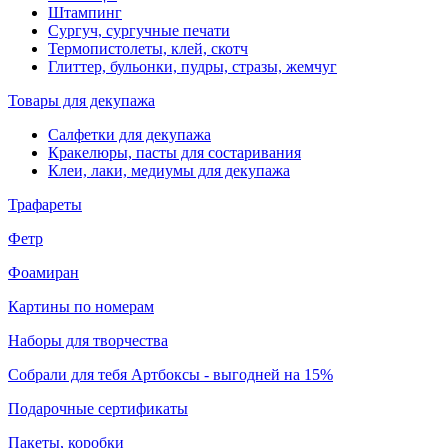
Штампинг
Сургуч, сургучные печати
Термопистолеты, клей, скотч
Глиттер, бульонки, пудры, стразы, жемчуг
Товары для декупажа
Салфетки для декупажа
Кракелюры, пасты для состаривания
Клеи, лаки, медиумы для декупажа
Трафареты
Фетр
Фоамиран
Картины по номерам
Наборы для творчества
Собрали для тебя Артбоксы - выгодней на 15%
Подарочные сертификаты
Пакеты, коробки