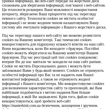
уривки інформації, які веб-сайт передає на жорсткий диск
споживача для зберігання інформації, пов’язаної з веб-сайтом.
Ця технологія розширює Ваші можливості використання
інтернету, зберігаючи Ваші пріоритети під час перегляду
певного сайту. Технологія cookies не містить особистої
інформації і не може жодним чином налаштовувати Вашу
систему або зчитувати інформацію з Вашого жорсткого диска.
Під час перегляду нашого веб-сайту ми можемо розмістити
cookies на Вашому комп'ютері. Такі тимчасові cookies
використовують для підрахунку кількості візитів на наш сайт.
Вони видаляються, коли Ви виходите з браузера. Постійні
cookies можуть зберігатися на Вашому комп'ютері Вашим
браузером. Під час реєстрації цей тип cookies повідомляє:
вперше Ви до нас завітали чи заходили на наш сайт раніше.
Cookie не містять Персональних даних і можуть бути
заблоковані Вами у будь-який момент. Сookies не отримують
особистої інформації про Вас та не надають нам Вашої
контактної інформації, а також не отримують жодної
інформації з Вашого комп'ютера. Ми використовуємо cookies
для визначення характеристик сайту та пропозицій, які Вам
найбільше подобаються з метою надання Вам більше
інформації, в якій Ви зацікавлені. Крім того, файли cookie
використовуються, щоб зробити веб-сайт
https://masterkisti.com.ua безпечним, захищеним і зручним.