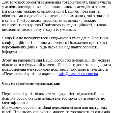
Для того щоб зробити замовлення товарів/послуг, брати участь
у акціях, дослідженнях або іншим чином взаємодіяти з нами,
Ви повинні уважно ознайомитися з Вашими правами та
обов’язками щодо обробки персональних даних, які зазначені
в ст. 8 З.У. «Про захист персональних даних» , уважно
ознайомитися з даною Політикою конфіденційності, а також
висловити свою повну згоду з їх умовами.
Якщо Ви не погоджуєтеся з будь-якою з умов даної Політики
конфіденційності та вищезазначеного Положення про захист
персональних даних, будь ласка, не надавайте особисту
інформацію.
Згоду на використання Вашої особистої інформації Ви можете
відкликати в будь-який момент. Для цього достатньо надіслати
повідомлення електронною поштою, з поміткою в темі листа
«Персональні дані», за адресою:
sale@masterkisti.com.ua
Чому ми обробляємо персональні дані
Персональні дані - відомості чи сукупність відомостей про
фізичну особу, яка ідентифікована або може бути конкретно
ідентифікована.
Ми можемо обробляти Ваші персональні дані для наступних
цілей. При цьому одночасно можуть застосовуватися одна або