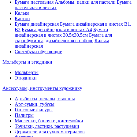
Бумага пастельная
Альбомы, папки для пастели
Бумага
пастельная в листах
Калька
Картон
Бумага дизайнерская
Бумага дизайнерская в листах В1,
В2
Бумага дизайнерская в листах А4
Бумага
дизайнерская в листах 30,5х30,5см
Бумага для
скрапбукинга, дизайнерская в наборе
Калька
дизайнерская
Скетчбуки обучающие
Мольберты и этюдники
Мольберты
Этюдники
Аксессуары, инструменты художнику
Арт-боксы, пеналы, стаканы
Арт-сумки, тубусы
Гипсовые фигуры
Палитры
Масленки, баночки, кистемойки
Точилки, ластики, растушевки
Держатели для сухих материалов