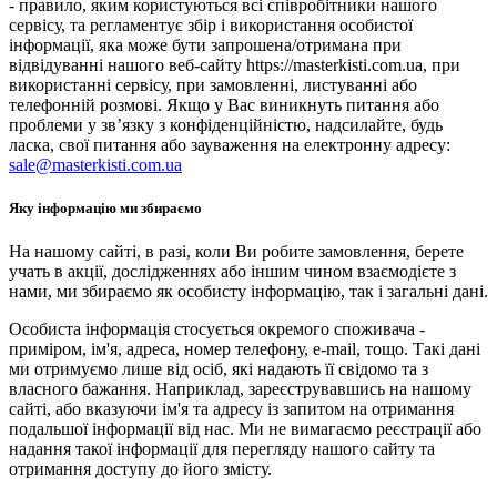
- правило, яким користуються всі співробітники нашого
сервісу, та регламентує збір і використання особистої
інформації, яка може бути запрошена/отримана при
відвідуванні нашого веб-сайту https://masterkisti.com.ua, при
використанні сервісу, при замовленні, листуванні або
телефонній розмові. Якщо у Вас виникнуть питання або
проблеми у зв’язку з конфіденційністю, надсилайте, будь
ласка, свої питання або зауваження на електронну адресу:
sale@masterkisti.com.ua
Яку інформацію ми збираємо
На нашому сайті, в разі, коли Ви робите замовлення, берете
учать в акції, дослідженнях або іншим чином взаємодієте з
нами, ми збираємо як особисту інформацію, так і загальні дані.
Особиста інформація стосується окремого споживача -
приміром, ім'я, адреса, номер телефону, e-mail, тощо. Такі дані
ми отримуємо лише від осіб, які надають її свідомо та з
власного бажання. Наприклад, зареєструвавшись на нашому
сайті, або вказуючи ім'я та адресу із запитом на отримання
подальшої інформації від нас. Ми не вимагаємо реєстрації або
надання такої інформації для перегляду нашого сайту та
отримання доступу до його змісту.