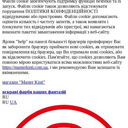
Файли cookie забезпечують підтримку функцій безпеки та їх
запуск. Файли cookie також дозволяють відстежувати
порушення ПОЛІТИКИ КОНФІДЕНЦІЙНОСТІ
відвідувачами або пристроями. Файли cookie допомагають
оцінити кількість і частоту запитів, а також виявляти і
блокувати тих відвідувачів або пристрої, які намагаються
виконати пакетні завантаження інформації з веб-сайту.
Ярлик "help" на панелі більшості браузерів проінформує Вас
як заборонити браузеру приймати нові cookies, як отримувати
повідомлення від браузера, що Ви отримали нові cookies, або
як відключити cookies. Пам'ятайте, що cookies дозволяють Вам
повною мірою користуватися всіма можливостями веб-сайту
https://masterkisti.com.ua
, і ми рекомендуємо Вам залишати їх
ввімкненими.
магазин "Master Kisti"
яскраві фарби ваших фантазій
RU
RU
UA