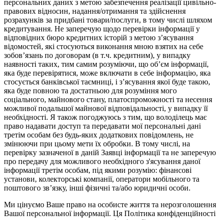
персональних даних з метою забезпечення реалізації цивільно-
правових відносин, надання/отримання та здійснення
розрахунків за придбані товари/послуги, в тому числі шляхом
кредитування. Не заперечую щодо перевірки інформації у
відповідних бюро кредитних історій з метою з’ясування
відомостей, які стосуються виконання мною взятих на себе
зобов’язань по договорам (в т.ч. кредитним), у випадку
наявності таких, тим самим розуміючи, що об’єм інформації,
яка буде перевірятися, може включати в себе інформацію, яка
стосується банківської таємниці, і з’ясування якої буде такою,
яка буде повною та достатньою для розуміння мого
соціального, майнового стану, платоспроможності та несення
можливої подальшої майнової відповідальності, у випадку її
необхідності. Я також погоджуюсь з тим, що володілець має
право надавати доступ та передавати мої персональні дані
третім особам без будь-яких додаткових повідомлень, не
змінюючи при цьому мети їх обробки. В тому числі, на
перевірку зазначеної в даній Заявці інформації та не заперечую
про передачу для можливого необхідного з'ясування даної
інформації третім особам, під якими розумію: фінансові
установи, колекторські компанії, оператори мобільного та
поштового зв’язку, інші фізичні та/або юридичні особи.
Ми цінуємо Ваше право на особисте життя та нерозголошення
Вашої персональної інформації. Ця Політика конфіденційності