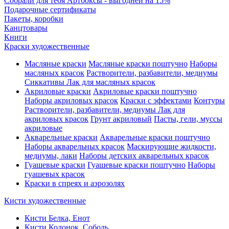
Собрали для тебя Артбоксы - выгодней на 15%
Подарочные сертификаты
Пакеты, коробки
Канцтовары
Книги
Краски художественные
Масляные краски
Масляные краски поштучно
Наборы
масляных красок
Растворители, разбавители, медиумы
Сиккативы
Лак для масляных красок
Акриловые краски
Акриловые краски поштучно
Наборы акриловых красок
Краски с эффектами
Контуры
Растворители, разбавители, медиумы
Лак для
акриловых красок
Грунт акриловый
Пасты, гели, муссы
акриловые
Акварельные краски
Акварельные краски поштучно
Наборы акварельных красок
Маскирующие жидкости,
медиумы, лаки
Наборы детских акварельных красок
Гуашевые краски
Гуашевые краски поштучно
Наборы
гуашевых красок
Краски в спреях и аэрозолях
Кисти художественные
Кисти Белка, Енот
Кисти Колонок, Соболь