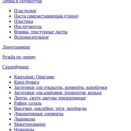
Лепка и скульптура
Пластилин
Паста самозастывающая (глина)
Пластика
Инструменты
Формы, текстурные листы
Вспомагательное
Линогравюра
Резьба по дереву
Скрапбукинг
Квиллинг. Оригами
Креп-бумага
Заготовки для открыток, конверты, коробочки
Заготовки для альбомов, блокнотов, кольца
Ленты, скотч, шнуры декоративные
Рафия, сизаль
Высечки, наклейки, теги, чипборды
Декоративные элементы
Дыроколы
Макетирование
Ножницы