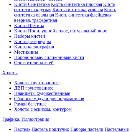
Кисти Синтетика
Кисть синтетика плоская
Кисть
синтетика круглая
Кисть синтетика угловая
Кисть
синтетика овальная
Кисть синтетика флейцевая,
веерная, трафаретная
Кисти Щетина
Кисти Пони, ушной волос, натуральный ворс
Наборы кистей
Кисти-резервуары
Кисти каллиграфия
Мастихины
Поролоновые, силиконовые кисти
Очистители кистей
Холсты
Холсты грунтованные
ДВП грунтованное
Планшеты художественные
Сборные модули для подрамников
Рамки багетные
Холсты c эскизом, контуром
Графика. Иллюстрация
Пастель
Пастель поштучно
Наборы пастели
Пастельные