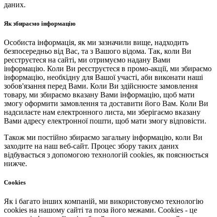
даних.
Як збираємо інформацію
Особиста інформація, як ми зазначили вище, надходить
безпосередньо від Вас, та з Вашого відома. Так, коли Ви
реєструєтеся на сайті, ми отримуємо надану Вами
інформацію. Коли Ви реєструєтеся в промо-акції, ми збираємо
інформацію, необхідну для Вашої участі, аби виконати наші
зобов'язання перед Вами. Коли Ви здійснюєте замовлення
товару, ми збираємо вказану Вами інформацію, щоб мати
змогу оформити замовлення та доставити його Вам. Коли Ви
надсилаєте нам електронного листа, ми зберігаємо вказану
Вами адресу електронної пошти, щоб мати змогу відповісти.
Також ми постійно збираємо загальну інформацію, коли Ви
заходите на наш веб-сайт. Процес збору таких даних
відбувається з допомогою технологій cookies, як пояснюється
нижче.
Cookies
Як і багато інших компаній, ми використовуємо технологію
cookies на нашому сайті та поза його межами. Cookies - це