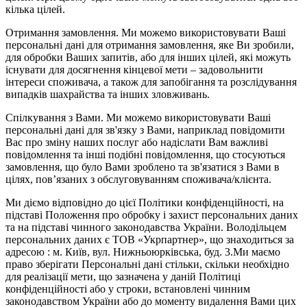
кілька цілей.
Отримання замовлення. Ми можемо використовувати Ваші
персональні дані для отримання замовлення, яке Ви зробили,
для обробки Ваших запитів, або для інших цілей, які можуть
існувати для досягнення кінцевої мети – задовольнити
інтереси споживача, а також для запобігання та розслідування
випадків шахрайства та інших зловживань.
Спілкування з Вами. Ми можемо використовувати Ваші
персональні дані для зв'язку з Вами, наприклад повідомити
Вас про зміну наших послуг або надіслати Вам важливі
повідомлення та інші подібні повідомлення, що стосуються
замовлення, що було Вами зроблено та зв'язатися з Вами в
цілях, пов’язаних з обслуговуванням споживача/клієнта.
Ми діємо відповідно до цієї Політики конфіденційності, на
підставі Положення про обробку і захист персональних даних
та на підставі чинного законодавства України. Володільцем
персональних даних є ТОВ «Укрпартнер», що знаходиться за
адресою : м. Київ, вул. Нижньоюркiвська, буд. 3.Ми маємо
право зберігати Персональні дані стільки, скільки необхідно
для реалізації мети, що зазначена у даній Політиці
конфіденційності або у строки, встановлені чинним
законодавством України або до моменту видалення Вами цих