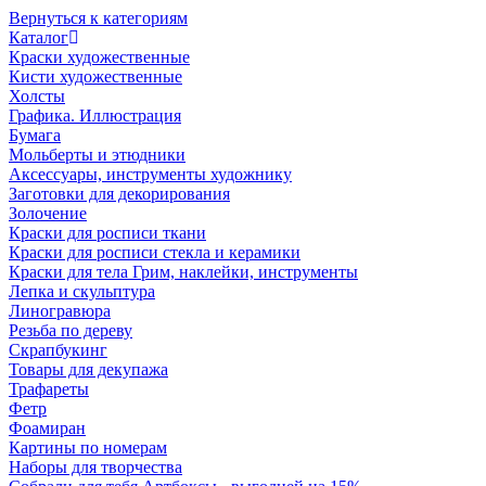
Вернуться к категориям
Каталог
Краски художественные
Кисти художественные
Холсты
Графика. Иллюстрация
Бумага
Мольберты и этюдники
Аксессуары, инструменты художнику
Заготовки для декорирования
Золочение
Краски для росписи ткани
Краски для росписи стекла и керамики
Краски для тела Грим, наклейки, инструменты
Лепка и скульптура
Линогравюра
Резьба по дереву
Скрапбукинг
Товары для декупажа
Трафареты
Фетр
Фоамиран
Картины по номерам
Наборы для творчества