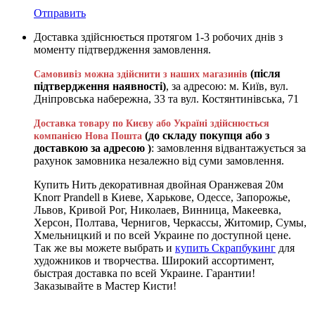
Отправить
Доставка здійснюється протягом 1-3 робочих днів з
моменту підтвердження замовлення.
(після
Самовивіз можна здійснити з наших магазинів
підтвердження наявності)
, за адресою: м. Київ, вул.
Дніпровська набережна, 33 та вул. Костянтинівська, 71
Доставка товару по Києву або Україні здійснюється
(до складу покупця або з
компанією Нова Пошта
доставкою за адресою )
: замовлення відвантажується за
рахунок замовника незалежно від суми замовлення.
Купить Нить декоративная двойная Оранжевая 20м
Knorr Prandell в Киеве, Харькове, Одессе, Запорожье,
Львов, Кривой Рог, Николаев, Винница, Макеевка,
Херсон, Полтава, Чернигов, Черкассы, Житомир, Сумы,
Хмельницкий и по всей Украине по доступной цене.
Так же вы можете выбрать и
купить Скрапбукинг
для
художников и творчества. Широкий ассортимент,
быстрая доставка по всей Украине. Гарантии!
Заказывайте в Мастер Кисти!