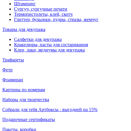
Штампинг
Сургуч, сургучные печати
Термопистолеты, клей, скотч
Глиттер, бульонки, пудры, стразы, жемчуг
Товары для декупажа
Салфетки для декупажа
Кракелюры, пасты для состаривания
Клеи, лаки, медиумы для декупажа
Трафареты
Фетр
Фоамиран
Картины по номерам
Наборы для творчества
Собрали для тебя Артбоксы - выгодней на 15%
Подарочные сертификаты
Пакеты, коробки