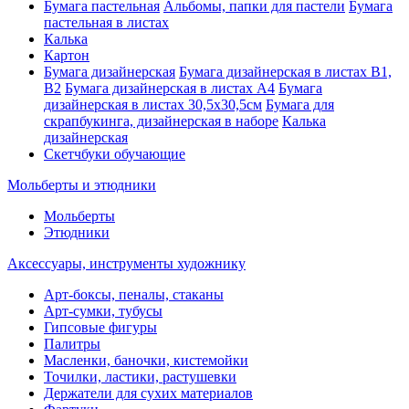
Бумага пастельная
Альбомы, папки для пастели
Бумага
пастельная в листах
Калька
Картон
Бумага дизайнерская
Бумага дизайнерская в листах В1,
В2
Бумага дизайнерская в листах А4
Бумага
дизайнерская в листах 30,5х30,5см
Бумага для
скрапбукинга, дизайнерская в наборе
Калька
дизайнерская
Скетчбуки обучающие
Мольберты и этюдники
Мольберты
Этюдники
Аксессуары, инструменты художнику
Арт-боксы, пеналы, стаканы
Арт-сумки, тубусы
Гипсовые фигуры
Палитры
Масленки, баночки, кистемойки
Точилки, ластики, растушевки
Держатели для сухих материалов