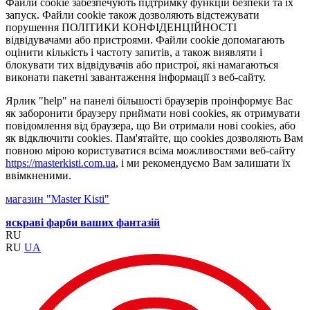
Файли cookie забезпечують підтримку функцій безпеки та їх
запуск. Файли cookie також дозволяють відстежувати
порушення ПОЛІТИКИ КОНФІДЕНЦІЙНОСТІ
відвідувачами або пристроями. Файли cookie допомагають
оцінити кількість і частоту запитів, а також виявляти і
блокувати тих відвідувачів або пристрої, які намагаються
виконати пакетні завантаження інформації з веб-сайту.
Ярлик "help" на панелі більшості браузерів проінформує Вас
як заборонити браузеру приймати нові cookies, як отримувати
повідомлення від браузера, що Ви отримали нові cookies, або
як відключити cookies. Пам'ятайте, що cookies дозволяють Вам
повною мірою користуватися всіма можливостями веб-сайту
https://masterkisti.com.ua
, і ми рекомендуємо Вам залишати їх
ввімкненими.
магазин "Master Kisti"
яскраві фарби ваших фантазій
RU
RU
UA