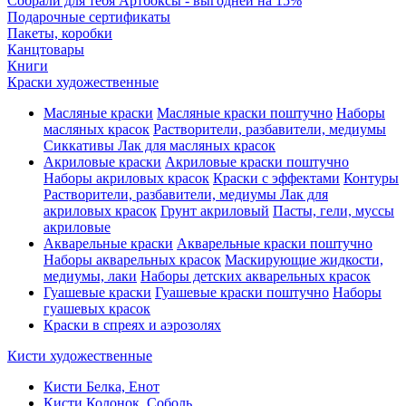
Собрали для тебя Артбоксы - выгодней на 15%
Подарочные сертификаты
Пакеты, коробки
Канцтовары
Книги
Краски художественные
Масляные краски
Масляные краски поштучно
Наборы
масляных красок
Растворители, разбавители, медиумы
Сиккативы
Лак для масляных красок
Акриловые краски
Акриловые краски поштучно
Наборы акриловых красок
Краски с эффектами
Контуры
Растворители, разбавители, медиумы
Лак для
акриловых красок
Грунт акриловый
Пасты, гели, муссы
акриловые
Акварельные краски
Акварельные краски поштучно
Наборы акварельных красок
Маскирующие жидкости,
медиумы, лаки
Наборы детских акварельных красок
Гуашевые краски
Гуашевые краски поштучно
Наборы
гуашевых красок
Краски в спреях и аэрозолях
Кисти художественные
Кисти Белка, Енот
Кисти Колонок, Соболь