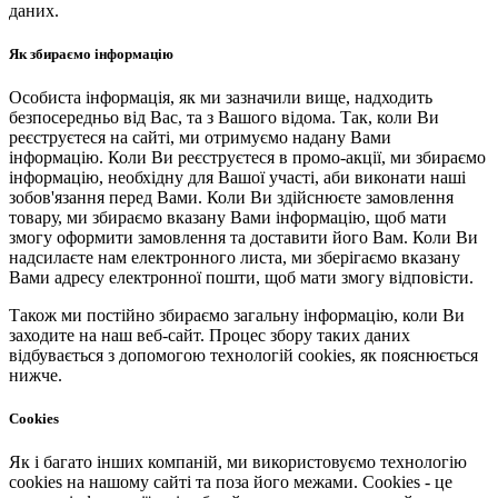
даних.
Як збираємо інформацію
Особиста інформація, як ми зазначили вище, надходить
безпосередньо від Вас, та з Вашого відома. Так, коли Ви
реєструєтеся на сайті, ми отримуємо надану Вами
інформацію. Коли Ви реєструєтеся в промо-акції, ми збираємо
інформацію, необхідну для Вашої участі, аби виконати наші
зобов'язання перед Вами. Коли Ви здійснюєте замовлення
товару, ми збираємо вказану Вами інформацію, щоб мати
змогу оформити замовлення та доставити його Вам. Коли Ви
надсилаєте нам електронного листа, ми зберігаємо вказану
Вами адресу електронної пошти, щоб мати змогу відповісти.
Також ми постійно збираємо загальну інформацію, коли Ви
заходите на наш веб-сайт. Процес збору таких даних
відбувається з допомогою технологій cookies, як пояснюється
нижче.
Cookies
Як і багато інших компаній, ми використовуємо технологію
cookies на нашому сайті та поза його межами. Cookies - це