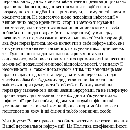
персональних даних з метою забезпечення реалізації цивільно-
правових відносин, надання/отримання та здійснення
розрахунків за придбані товари/послуги, в тому числі шляхом
кредитування. Не заперечую щодо перевірки інформації у
відповідних бюро кредитних історій з метою з’ясування
відомостей, які стосуються виконання мною взятих на себе
зобов’язань по договорам (в т.ч. кредитним), у випадку
наявності таких, тим самим розуміючи, що об’єм інформації,
яка буде перевірятися, може включати в себе інформацію, яка
стосується банківської таємниці, і з’ясування якої буде такою,
яка буде повною та достатньою для розуміння мого
соціального, майнового стану, платоспроможності та несення
можливої подальшої майнової відповідальності, у випадку її
необхідності. Я також погоджуюсь з тим, що володілець має
право надавати доступ та передавати мої персональні дані
третім особам без будь-яких додаткових повідомлень, не
змінюючи при цьому мети їх обробки. В тому числі, на
перевірку зазначеної в даній Заявці інформації та не заперечую
про передачу для можливого необхідного з'ясування даної
інформації третім особам, під якими розумію: фінансові
установи, колекторські компанії, оператори мобільного та
поштового зв’язку, інші фізичні та/або юридичні особи.
Ми цінуємо Ваше право на особисте життя та нерозголошення
Вашої персональної інформації. Ця Політика конфіденційності