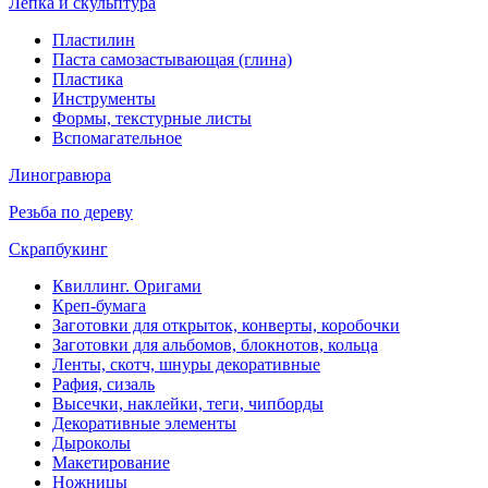
Лепка и скульптура
Пластилин
Паста самозастывающая (глина)
Пластика
Инструменты
Формы, текстурные листы
Вспомагательное
Линогравюра
Резьба по дереву
Скрапбукинг
Квиллинг. Оригами
Креп-бумага
Заготовки для открыток, конверты, коробочки
Заготовки для альбомов, блокнотов, кольца
Ленты, скотч, шнуры декоративные
Рафия, сизаль
Высечки, наклейки, теги, чипборды
Декоративные элементы
Дыроколы
Макетирование
Ножницы