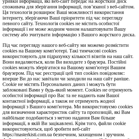
уривки інформації, які веб-сайт передає на жорсткий диск
споживача для зберігання інформації, пов’язаної з веб-сайтом.
Ця технологія розширює Ваші можливості використання
інтернету, зберігаючи Ваші пріоритети під час перегляду
певного сайту. Технологія cookies не містить особистої
інформації і не може жодним чином налаштовувати Вашу
систему або зчитувати інформацію з Вашого жорсткого диска.
Під час перегляду нашого веб-сайту ми можемо розмістити
cookies на Вашому комп'ютері. Такі тимчасові cookies
використовують для підрахунку кількості візитів на наш сайт.
Вони видаляються, коли Ви виходите з браузера. Постійні
cookies можуть зберігатися на Вашому комп'ютері Вашим
браузером. Під час реєстрації цей тип cookies повідомляє:
вперше Ви до нас завітали чи заходили на наш сайт раніше.
Cookie не містять Персональних даних і можуть бути
заблоковані Вами у будь-який момент. Сookies не отримують
особистої інформації про Вас та не надають нам Вашої
контактної інформації, а також не отримують жодної
інформації з Вашого комп'ютера. Ми використовуємо cookies
для визначення характеристик сайту та пропозицій, які Вам
найбільше подобаються з метою надання Вам більше
інформації, в якій Ви зацікавлені. Крім того, файли cookie
використовуються, щоб зробити веб-сайт
https://masterkisti.com.ua безпечним, захищеним і зручним.