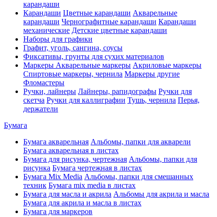
карандаши
Карандаши
Цветные карандаши
Акварельные
карандаши
Чернографитные карандаши
Карандаши
механические
Детские цветные карандаши
Наборы для графики
Графит, уголь, сангина, соусы
Фиксативы, грунты для сухих материалов
Маркеры
Акварельные маркеры
Акриловые маркеры
Спиртовые маркеры, чернила
Маркеры другие
Фломастеры
Ручки, лайнеры
Лайнеры, рапидографы
Ручки для
скетча
Ручки для каллиграфии
Тушь, чернила
Перья,
держатели
Бумага
Бумага акварельная
Альбомы, папки для акварели
Бумага акварельная в листах
Бумага для рисунка, чертежная
Альбомы, папки для
рисунка
Бумага чертежная в листах
Бумага Mix Media
Альбомы, папки для смешанных
техник
Бумага mix media в листах
Бумага для масла и акрила
Альбомы для акрила и масла
Бумага для акрила и масла в листах
Бумага для маркеров