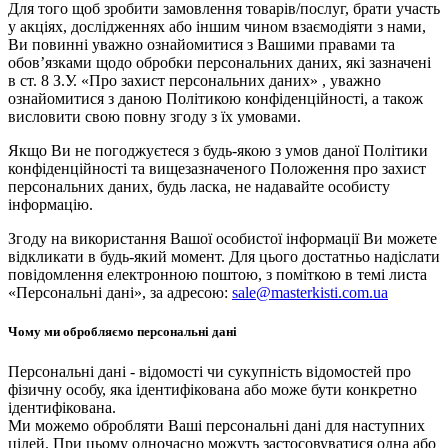
Для того щоб зробити замовлення товарів/послуг, брати участь
у акціях, дослідженнях або іншим чином взаємодіяти з нами,
Ви повинні уважно ознайомитися з Вашими правами та
обов’язками щодо обробки персональних даних, які зазначені
в ст. 8 З.У. «Про захист персональних даних» , уважно
ознайомитися з даною Політикою конфіденційності, а також
висловити свою повну згоду з їх умовами.
Якщо Ви не погоджуєтеся з будь-якою з умов даної Політики
конфіденційності та вищезазначеного Положення про захист
персональних даних, будь ласка, не надавайте особисту
інформацію.
Згоду на використання Вашої особистої інформації Ви можете
відкликати в будь-який момент. Для цього достатньо надіслати
повідомлення електронною поштою, з поміткою в темі листа
«Персональні дані», за адресою:
sale@masterkisti.com.ua
Чому ми обробляємо персональні дані
Персональні дані - відомості чи сукупність відомостей про
фізичну особу, яка ідентифікована або може бути конкретно
ідентифікована.
Ми можемо обробляти Ваші персональні дані для наступних
цілей. При цьому одночасно можуть застосовуватися одна або