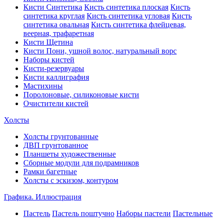
Кисти Синтетика
Кисть синтетика плоская
Кисть
синтетика круглая
Кисть синтетика угловая
Кисть
синтетика овальная
Кисть синтетика флейцевая,
веерная, трафаретная
Кисти Щетина
Кисти Пони, ушной волос, натуральный ворс
Наборы кистей
Кисти-резервуары
Кисти каллиграфия
Мастихины
Поролоновые, силиконовые кисти
Очистители кистей
Холсты
Холсты грунтованные
ДВП грунтованное
Планшеты художественные
Сборные модули для подрамников
Рамки багетные
Холсты c эскизом, контуром
Графика. Иллюстрация
Пастель
Пастель поштучно
Наборы пастели
Пастельные