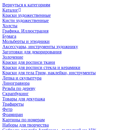
Вернуться к категориям
Каталог
Краски художественные
Кисти художественные
Холсты
Графика. Иллюстрация
Бумага
Мольберты и этюдники
Аксессуары, инструменты художнику
Заготовки для декорирования
Золочение
Краски для росписи ткани
Краски для росписи стекла и керамики
Краски для тела Грим, наклейки, инструменты
Лепка и скульптура
Линогравюра
Резьба по дереву
Скрапбукинг
Товары для декупажа
Трафареты
Фетр
Фоамиран
Картины по номерам
Наборы для творчества