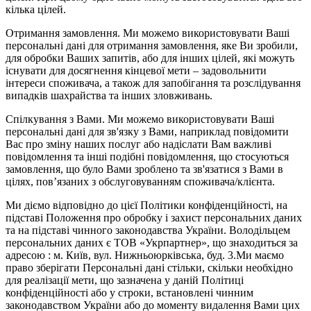
кілька цілей.
Отримання замовлення. Ми можемо використовувати Ваші
персональні дані для отримання замовлення, яке Ви зробили,
для обробки Ваших запитів, або для інших цілей, які можуть
існувати для досягнення кінцевої мети – задовольнити
інтереси споживача, а також для запобігання та розслідування
випадків шахрайства та інших зловживань.
Спілкування з Вами. Ми можемо використовувати Ваші
персональні дані для зв'язку з Вами, наприклад повідомити
Вас про зміну наших послуг або надіслати Вам важливі
повідомлення та інші подібні повідомлення, що стосуються
замовлення, що було Вами зроблено та зв'язатися з Вами в
цілях, пов’язаних з обслуговуванням споживача/клієнта.
Ми діємо відповідно до цієї Політики конфіденційності, на
підставі Положення про обробку і захист персональних даних
та на підставі чинного законодавства України. Володільцем
персональних даних є ТОВ «Укрпартнер», що знаходиться за
адресою : м. Київ, вул. Нижньоюркiвська, буд. 3.Ми маємо
право зберігати Персональні дані стільки, скільки необхідно
для реалізації мети, що зазначена у даній Політиці
конфіденційності або у строки, встановлені чинним
законодавством України або до моменту видалення Вами цих