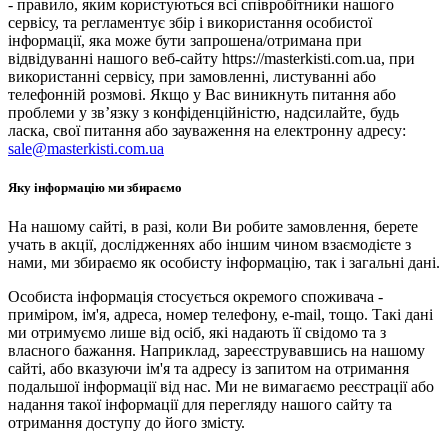
- правило, яким користуються всі співробітники нашого
сервісу, та регламентує збір і використання особистої
інформації, яка може бути запрошена/отримана при
відвідуванні нашого веб-сайту https://masterkisti.com.ua, при
використанні сервісу, при замовленні, листуванні або
телефонній розмові. Якщо у Вас виникнуть питання або
проблеми у зв’язку з конфіденційністю, надсилайте, будь
ласка, свої питання або зауваження на електронну адресу:
sale@masterkisti.com.ua
Яку інформацію ми збираємо
На нашому сайті, в разі, коли Ви робите замовлення, берете
учать в акції, дослідженнях або іншим чином взаємодієте з
нами, ми збираємо як особисту інформацію, так і загальні дані.
Особиста інформація стосується окремого споживача -
приміром, ім'я, адреса, номер телефону, e-mail, тощо. Такі дані
ми отримуємо лише від осіб, які надають її свідомо та з
власного бажання. Наприклад, зареєструвавшись на нашому
сайті, або вказуючи ім'я та адресу із запитом на отримання
подальшої інформації від нас. Ми не вимагаємо реєстрації або
надання такої інформації для перегляду нашого сайту та
отримання доступу до його змісту.